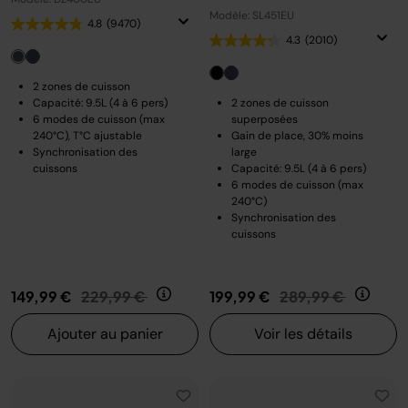
Modèle: SL451EU
4.8
(9470)
4.3
(2010)
2 zones de cuisson
Capacité: 9.5L (4 à 6 pers)
2 zones de cuisson
6 modes de cuisson (max
superposées
240°C), T°C ajustable
Gain de place, 30% moins
Synchronisation des
large
cuissons
Capacité: 9.5L (4 à 6 pers)
6 modes de cuisson (max
240°C)
Synchronisation des
cuissons
Prix réduit de
au
Prix réduit de
au
149,99 €
229,99 €
199,99 €
289,99 €
Ajouter au panier
Voir les détails