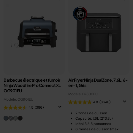
Barbecue électrique et fumoir
Air Fryer Ninja DualZone, 7.6L, 6-
Ninja Woodfire Pro Connect XL
en-1, Gris
OG901EU
Modèle: DZ300EU
Modèle: OG901EU
4.8
(8648)
4.5
(386)
2 zones de cuisson
Capacité: 7.6L (2*3.8L)
Idéal 3 à 5 personnes
6 modes de cuisson (max