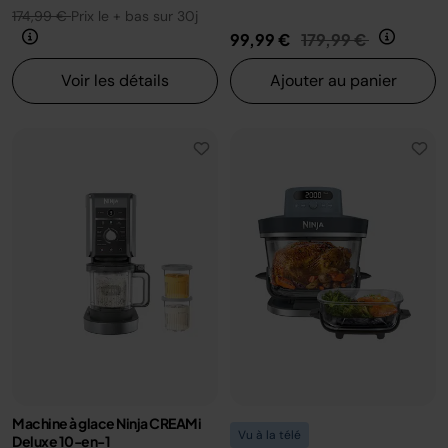
174,99 €
Prix le + bas sur 30j
Prix réduit de
au
99,99 €
179,99 €
Voir les détails
Ajouter au panier
Machine à glace Ninja CREAMi
Vu à la télé
Deluxe 10-en-1