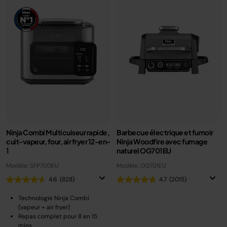
Ninja Combi Multicuiseur rapide,
Barbecue électrique et fumoir
cuit-vapeur, four, air fryer 12-en-
Ninja Woodfire avec fumage
1
naturel OG701EU
Modèle: SFP700EU
Modèle: OG701EU
4.6
(828)
4.7
(2015)
Technologie Ninja Combi
(vapeur + air fryer)
Repas complet pour 8 en 15
mins