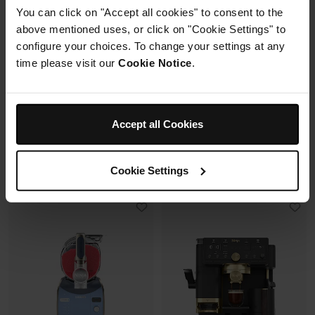
avec un même récipient.
Capacité: 9.5L (4 à 6 pers)
You can click on "Accept all cookies" to consent to the
Modulaire, compact, facile à
6 modes de cuisson (max
above mentioned uses, or click on "Cookie Settings" to
ranger et emporter.
240°C)
configure your choices. To change your settings at any
Synchronisation des
cuissons
time please visit our
Cookie Notice
.
Prix réduit de
au
Prix réduit de
au
119,99 €
179,99 €
179,99 €
269,99 €
109,99 €
Prix le + bas sur 30j
173,00 €
Prix le + bas sur 30j
Accept all Cookies
Voir les détails
Voir les détails
Cookie Settings