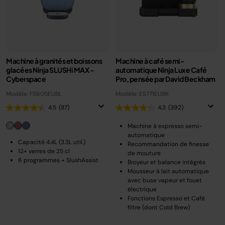
Machine à granités et boissons
Machine à café semi-
glacées Ninja SLUSHi MAX -
automatique Ninja Luxe Café
Cyberspace
Pro, pensée par David Beckham
Modèle: FS605EUBL
Modèle: ES771EUBK
4.5
(87)
4.3
(392)
Machine à expresso semi-
automatique
Capacité 4.4L (3.3L util.)
Recommandation de finesse
12+ verres de 25 cl
de mouture
6 programmes + SlushAssist
Broyeur et balance intégrés
Mousseur à lait automatique
avec buse vapeur et fouet
électrique
Fonctions Espresso et Café
filtre (dont Cold Brew)