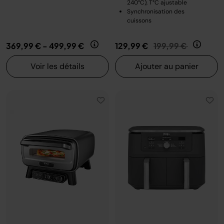
240°C), T°C ajustable
Synchronisation des
cuissons
Prix réduit de
au
369,99 €
-
499,99 €
129,99 €
199,99 €
Voir les détails
Ajouter au panier