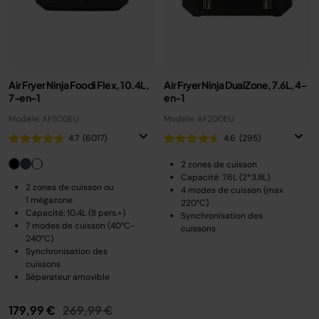
Air Fryer Ninja Foodi Flex, 10.4L,
Air Fryer Ninja DualZone, 7.6L, 4-
7-en-1
en-1
Modèle: AF500EU
Modèle: AF200EU
4.7
(6017)
4.6
(295)
2 zones de cuisson
Capacité: 7.6L (2*3.8L)
2 zones de cuisson ou
4 modes de cuisson (max
1 mégazone
220°C)
Capacité: 10.4L (8 pers.+)
Synchronisation des
7 modes de cuisson (40°C-
cuissons
240°C)
Synchronisation des
cuissons
Séparateur amovible
Prix réduit de
au
179,99 €
269,99 €