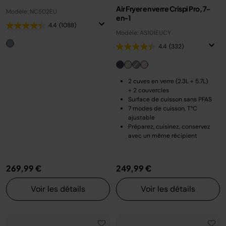
Air Fryer en verre Crispi Pro, 7-
Modèle: NC502EU
en-1
4.4
(1088)
Modèle: AS101EUCY
4.4
(332)
2 cuves en verre (2.3L + 5.7L)
+ 2 couvercles
Surface de cuisson sans PFAS
7 modes de cuisson, T°C
ajustable
Préparez, cuisinez, conservez
avec un même récipient
269,99 €
249,99 €
Voir les détails
Voir les détails