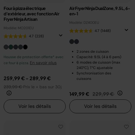
Four à pizza électrique
Air Fryer Ninja DualZone, 9.5L, 6-
d’extérieur, avec fonction Air
en-1
Fryer Ninja Artisan
Modèle: DZ400EU
Modèle: MO201EU
4.7
(1448)
4.7
(228)
2 zones de cuisson
Housse de protection offerte* avec
Capacité: 9.5L (4 à 6 pers)
En savoir plus
6 modes de cuisson (max
ce four à pizza.
240°C), T°C ajustable
Synchronisation des
259,99 €
-
289,99 €
cuissons
239,99 €
Prix le + bas sur 30j
Prix réduit de
au
149,99 €
229,99 €
Voir les détails
Voir les détails