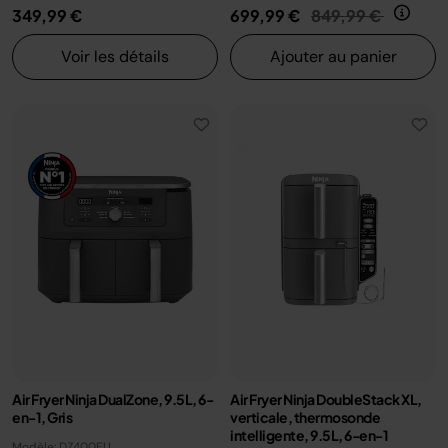
Prix réduit de
au
349,99 €
699,99 €
849,99 €
Voir les détails
Ajouter au panier
Air Fryer Ninja DualZone, 9.5L, 6-
Air Fryer Ninja DoubleStack XL,
en-1, Gris
verticale, thermosonde
intelligente, 9.5L, 6-en-1
Modèle: DZ400EU