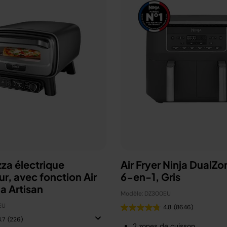
zza électrique
Air Fryer Ninja DualZo
ur, avec fonction Air
6-en-1, Gris
ja Artisan
Modèle: DZ300EU
EU
4.8
(8646)
.7
(226)
2 zones de cuisson