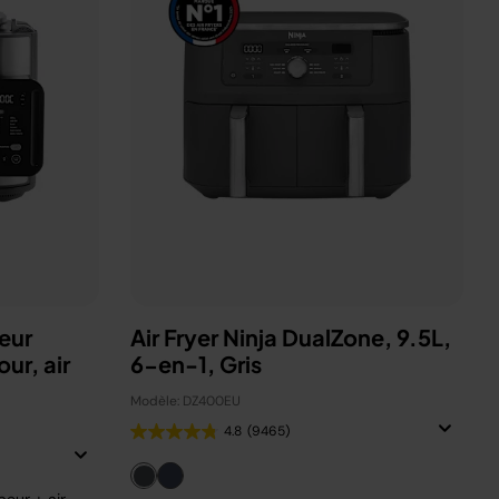
eur
Air Fryer Ninja DualZone, 9.5L,
ur, air
6-en-1, Gris
Modèle: DZ400EU
4.8
(9465)