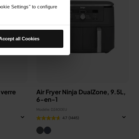
okie Settings" to configure
Accept all Cookies
 verre
Air Fryer Ninja DualZone, 9.5L,
6-en-1
Modèle: DZ400EU
4.7
(1445)