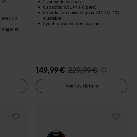
) +2
2 zones de cuisson
Capacité: 9.5L (4 à 6 pers)
6 modes de cuisson (max 240°C), T°C
z avec un
ajustable
Synchronisation des cuissons
 ranger et
t de
u
Prix réduit de
au
149,99 €
229,99 €
Voir les détails