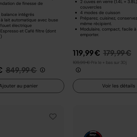
2 cuves en verre (1.4L + 3.8L
dation de finesse de
couvercles
4 modes de cuisson
t balance intégrés
Préparez, cuisinez, conserve
à lait automatique avec buse
même récipient.
fouet électrique
Modulaire, compact, facile à
Espresso et Café filtre (dont
emporter.
)
Prix rédui
a
119,99 €
179,99 €
109,99 €
Prix le + bas sur 30j
Prix réduit de
au
€
849,99 €
Ajouter au panier
Voir les détails