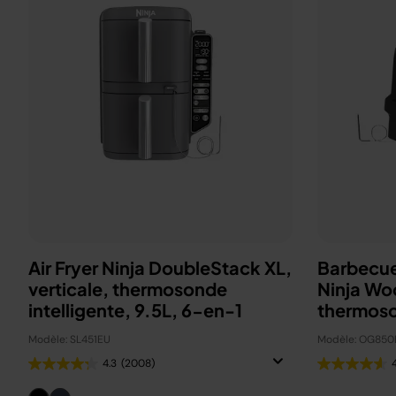
Air Fryer Ninja DoubleStack XL,
Barbecue
verticale, thermosonde
Ninja Wo
intelligente, 9.5L, 6-en-1
thermos
OG850E
Modèle: SL451EU
Modèle: OG850
4.3
(2008)