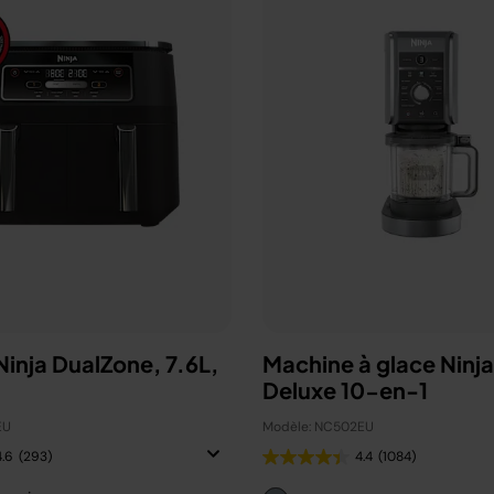
 Ninja DualZone, 7.6L,
Machine à glace Ninj
Deluxe 10-en-1
EU
Modèle: NC502EU
4.6
(293)
4.4
(1084)