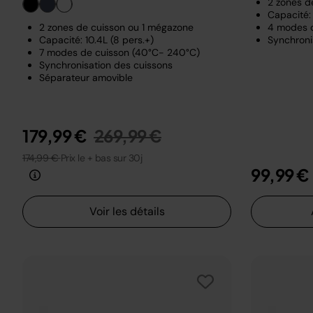
2 zones d
Capacité: 
2 zones de cuisson ou 1 mégazone
4 modes 
Capacité: 10.4L (8 pers.+)
Synchroni
7 modes de cuisson (40°C- 240°C)
Synchronisation des cuissons
Séparateur amovible
Prix réduit de
au
179,99 €
269,99 €
174,99 €
Prix le + bas sur 30j
99,99 €
Voir les détails