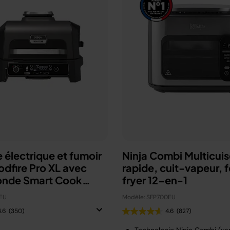
 électrique et fumoir
Ninja Combi Multicuis
odfire Pro XL avec
rapide, cuit-vapeur, fo
onde Smart Cook
fryer 12-en-1
U
EU
Modèle: SFP700EU
4.6
(350)
4.6
(827)