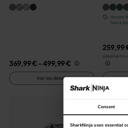
Housse de
four à pi
259,99 
239,99 €
Prix 
369,99 €
-
499,99 €
Voir les détails
Consent
SharkNinja uses essential co