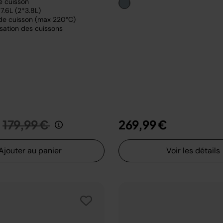
e cuisson
7.6L (2*3.8L)
de cuisson (max 220°C)
sation des cuissons
Prix réduit de
au
179,99 €
269,99 €
Ajouter au panier
Voir les détails