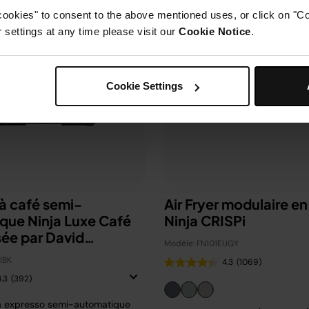
cookies" to consent to the above mentioned uses, or click on "Co
settings at any time please visit our
Cookie Notice
.
Cookie Settings
à café semi-
Air Fryer modulaire en
que Ninja Luxe Café
Ninja CRISPi
sée par David
Modèle: FN101EUGY
m
UBK
4.3
(1069)
4.3
(392)
à expresso semi-automatique