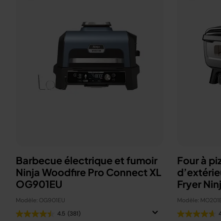
Barbecue électrique et fumoir
Four à pi
Ninja Woodfire Pro Connect XL
d’extérie
OG901EU
Fryer Nin
Modèle: OG901EU
Modèle: MO201
4.5
(381)
4