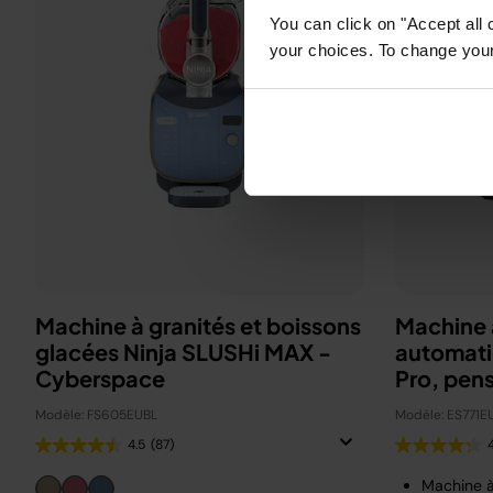
You can click on "Accept all 
your choices. To change your 
Machine à granités et boissons
Machine 
glacées Ninja SLUSHi MAX -
automati
Cyberspace
Pro, pen
Beckha
Modèle: FS605EUBL
Modèle: ES771E
4.5
(87)
Machine 