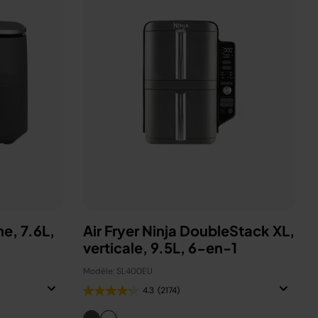
ne, 7.6L,
Air Fryer Ninja DoubleStack XL,
verticale, 9.5L, 6-en-1
Modèle: SL400EU
4.3
(2174)