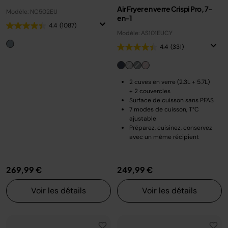
Air Fryer en verre Crispi Pro, 7-
Modèle: NC502EU
en-1
4.4
(1087)
Modèle: AS101EUCY
4.4
(331)
2 cuves en verre (2.3L + 5.7L)
+ 2 couvercles
Surface de cuisson sans PFAS
7 modes de cuisson, T°C
ajustable
Préparez, cuisinez, conservez
avec un même récipient
269,99 €
249,99 €
Voir les détails
Voir les détails