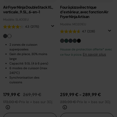
Air Fryer Ninja DoubleStack XL,
Four à pizza électrique
verticale, 9.5L, 6-en-1
d’extérieur, avec fonction Air
Fryer Ninja Artisan
Modèle: SL400EU
Modèle: MO201EU
4.3
(2175)
4.7
(228)
2 zones de cuisson
superposées
Housse de protection offerte* avec
Gain de place, 30% moins
En savoir plus
ce four à pizza.
large
Capacité: 9.5L (4 à 6 pers)
6 modes de cuisson (max
240°C)
Synchronisation des
cuissons
Prix réduit de
au
179,99 €
269,99 €
259,99 €
-
289,99 €
173,00 €
Prix le + bas sur 30j
239,99 €
Prix le + bas sur 30j