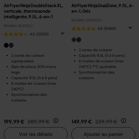
Air Fryer Ninja DoubleStack XL,
Air Fryer Ninja DualZone, 9.5L, 6-
verticale, thermosonde
en-1, Gris
intelligente, 9.5L, 6-en-1
Modèle: DZ400EU
Modèle: SL451EU
4.8
(9468)
4.3
(2009)
2 zones de cuisson
2 zones de cuisson
Capacité: 9.5L (4 à 6 pers)
superposées
6 modes de cuisson (max
Gain de place, 30% moins
240°C), T°C ajustable
large
Synchronisation des
Capacité: 9.5L (4 à 6 pers)
cuissons
6 modes de cuisson (max
240°C)
Synchronisation des
cuissons
Prix réduit de
au
Prix réduit de
au
199,99 €
289,99 €
149,99 €
229,99 €
Voir les détails
Ajouter au panier