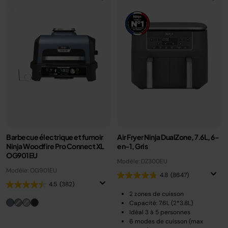
Barbecue électrique et fumoir
Air Fryer Ninja DualZone, 7.6L, 6-
Ninja Woodfire Pro Connect XL
en-1, Gris
OG901EU
Modèle: DZ300EU
Modèle: OG901EU
4.8
(8647)
4.5
(382)
2 zones de cuisson
Capacité: 7.6L (2*3.8L)
Idéal 3 à 5 personnes
6 modes de cuisson (max