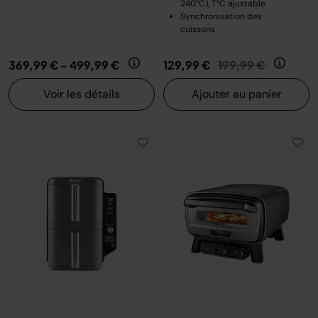
240°C), T°C ajustable
Synchronisation des
cuissons
Prix réduit de
au
369,99 €
-
499,99 €
129,99 €
199,99 €
Voir les détails
Ajouter au panier