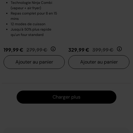
Technologie Ninja Combi
(vapeur + air fryer)
Repas complet pour 8 en 15
mins
12 modes de cuisson
Jusqu'à 50% plus rapide
qu'un four standard
Prix réduit de
au
Prix réduit de
au
199,99 €
279,99 €
329,99 €
399,99 €
Ajouter au panier
Ajouter au panier
Charger
Charger plus