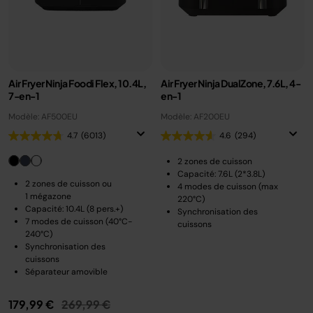
Air Fryer Ninja Foodi Flex, 10.4L,
Air Fryer Ninja DualZone, 7.6L, 4-
7-en-1
en-1
Modèle: AF500EU
Modèle: AF200EU
4.7
(6013)
4.6
(294)
2 zones de cuisson
Capacité: 7.6L (2*3.8L)
2 zones de cuisson ou
4 modes de cuisson (max
1 mégazone
220°C)
Capacité: 10.4L (8 pers.+)
Synchronisation des
7 modes de cuisson (40°C-
cuissons
240°C)
Synchronisation des
cuissons
Séparateur amovible
Prix réduit de
au
179,99 €
269,99 €