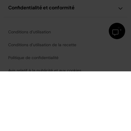
Confidentialité et conformité
Conditions d’utilisation
Conditions d’utilisation de la recette
Politique de confidentialité
Avis relatif à la publicité et aux cookies
Accessibilité
France
©2026
SharkNinja Operating, LLC.
Tous droits réservés.