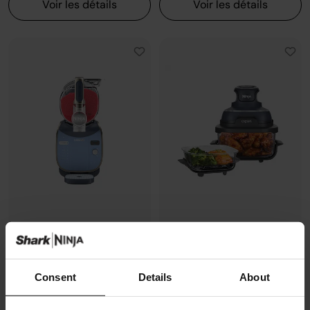
Voir les détails
Voir les détails
Machine à granités et boissons
Air Fryer modulaire en verre Ninja
glacées Ninja SLUSHi MAX -
CRISPi
Cyberspace
Modèle: FN101EUGY
Consent
Details
About
Modèle: FS605EUBL
4.3
(1072)
4.5
(87)