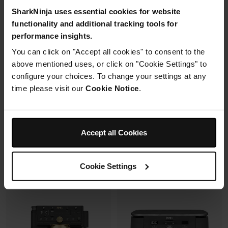
SharkNinja uses essential cookies for website
2 cuves en verre (1.4L + 3.8L)
functionality and additional tracking tools for
Capacité 4.4L (3.3L util.)
+2 couvercles
performance insights.
12+ verres de 25 cl
4 modes de cuisson
6 programmes + SlushAssist
Préparez, cuisinez, conservez
You can click on "Accept all cookies" to consent to the
avec un même récipient.
above mentioned uses, or click on "Cookie Settings" to
Modulaire, compact, facile à
configure your choices. To change your settings at any
ranger et emporter.
time please visit our
Cookie Notice
.
Prix réduit de
au
119,99 €
179,99 €
109,99 €
Prix le + bas sur 30j
349,99 €
Accept all Cookies
Voir les détails
Voir les détails
Cookie Settings