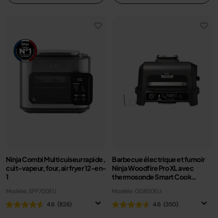
Ninja Combi Multicuiseur rapide,
Barbecue électrique et fumoir
cuit-vapeur, four, air fryer 12-en-
Ninja Woodfire Pro XL avec
1
thermosonde Smart Cook
OG850EU
Modèle: SFP700EU
Modèle: OG850EU
4.6
(828)
4.6
(350)