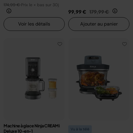
174,99 €
Prix le + bas sur 30j
Prix réduit de
au
99,99 €
179,99 €
Voir les détails
Ajouter au panier
Machine à glace Ninja CREAMi
Vu à la télé
Deluxe 10-en-1