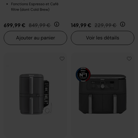
Fonctions Espresso et Café
filtre (dont Cold Brew)
Prix réduit de
au
Prix réduit de
au
699,99 €
849,99 €
149,99 €
229,99 €
Ajouter au panier
Voir les détails