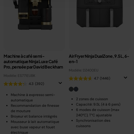
Machine à café semi-
Air Fryer Ninja DualZone, 9.5L, 6-
automatique Ninja Luxe Café
en-1
Pro, pensée par David Beckham
Modèle: DZ400EU
Modèle: ES771EUBK
4.7
(1446)
4.3
(392)
Machine à expresso semi-
2 zones de cuisson
automatique
Capacité: 9.5L (4 à 6 pers)
Recommandation de finesse
6 modes de cuisson (max
de mouture
240°C), T°C ajustable
Broyeur et balance intégrés
Synchronisation des
Mousseur à lait automatique
cuissons
avec buse vapeur et fouet
électrique