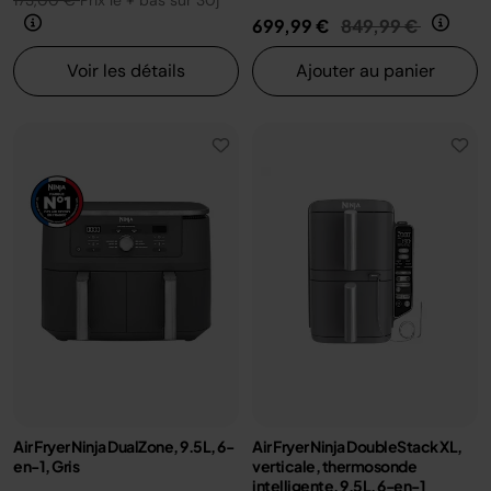
173,00 €
Prix le + bas sur 30j
Prix réduit de
au
699,99 €
849,99 €
Voir les détails
Ajouter au panier
Air Fryer Ninja DualZone, 9.5L, 6-
Air Fryer Ninja DoubleStack XL,
en-1, Gris
verticale, thermosonde
intelligente, 9.5L, 6-en-1