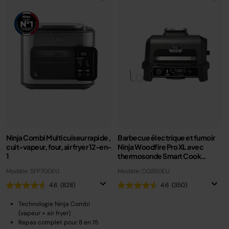
Ninja Combi Multicuiseur rapide,
Barbecue électrique et fumoir
cuit-vapeur, four, air fryer 12-en-
Ninja Woodfire Pro XL avec
1
thermosonde Smart Cook
OG850EU
Modèle: SFP700EU
Modèle: OG850EU
4.6
(828)
4.6
(350)
Technologie Ninja Combi
(vapeur + air fryer)
Repas complet pour 8 en 15