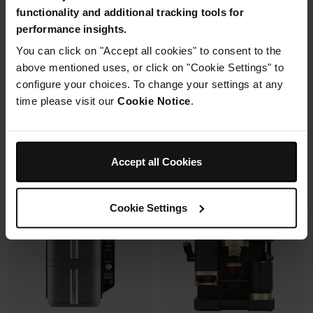
avec un même récipient.
functionality and additional tracking tools for
Modulaire, compact, facile à
performance insights.
ranger et emporter.
You can click on "Accept all cookies" to consent to the
Prix réduit de
au
119,99 €
179,99 €
above mentioned uses, or click on "Cookie Settings" to
configure your choices. To change your settings at any
109,99 €
Prix le + bas sur 30j
time please visit our
Cookie Notice
.
349,99 €
Voir les détails
Voir les détails
Accept all Cookies
Cookie Settings