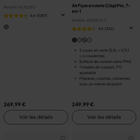
Air Fryer en verre Crispi Pro, 7-
Modèle: NC502EU
en-1
4.4
(1087)
Modèle: AS101EUCY
4.4
(332)
2 cuves en verre (2.3L + 5.7L)
+ 2 couvercles
Surface de cuisson sans PFAS
7 modes de cuisson, T°C
ajustable
Préparez, cuisinez, conservez
avec un même récipient
269,99 €
249,99 €
Voir les détails
Voir les détails