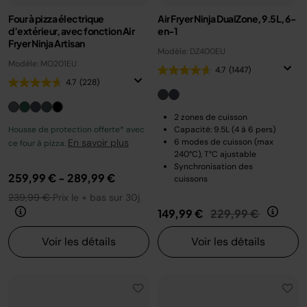
Four à pizza électrique
Air Fryer Ninja DualZone, 9.5L, 6-
d’extérieur, avec fonction Air
en-1
Fryer Ninja Artisan
Modèle: DZ400EU
Modèle: MO201EU
4.7
(1447)
4.7
(228)
2 zones de cuisson
Housse de protection offerte* avec
Capacité: 9.5L (4 à 6 pers)
En savoir plus
6 modes de cuisson (max
ce four à pizza.
240°C), T°C ajustable
Synchronisation des
259,99 €
-
289,99 €
cuissons
239,99 €
Prix le + bas sur 30j
Prix réduit de
au
149,99 €
229,99 €
Voir les détails
Voir les détails