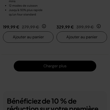
mins
12 modes de cuisson
Jusqu'à 50% plus rapide
qu'un four standard
Prix réduit de
au
Prix réduit de
au
199,99 €
279,99 €
329,99 €
399,99 €
Ajouter au panier
Ajouter au panier
Charger
Charger plus
Bénéficiez de 10 % de
réduction sur votre première