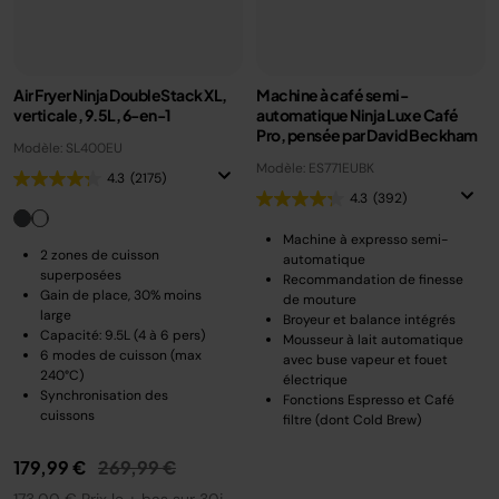
Air Fryer Ninja DoubleStack XL,
Machine à café semi-
verticale, 9.5L, 6-en-1
automatique Ninja Luxe Café
Pro, pensée par David Beckham
Modèle: SL400EU
Modèle: ES771EUBK
4.3
(2175)
4.3
(392)
Machine à expresso semi-
2 zones de cuisson
automatique
superposées
Recommandation de finesse
Gain de place, 30% moins
de mouture
large
Broyeur et balance intégrés
Capacité: 9.5L (4 à 6 pers)
Mousseur à lait automatique
6 modes de cuisson (max
avec buse vapeur et fouet
240°C)
électrique
Synchronisation des
Fonctions Espresso et Café
cuissons
filtre (dont Cold Brew)
Prix réduit de
au
179,99 €
269,99 €