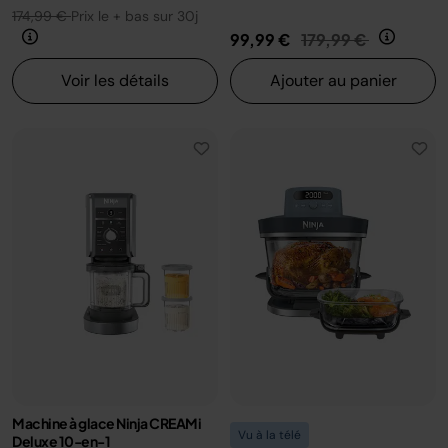
174,99 €
Prix le + bas sur 30j
Prix réduit de
au
99,99 €
179,99 €
Voir les détails
Ajouter au panier
Machine à glace Ninja CREAMi
Vu à la télé
Deluxe 10-en-1