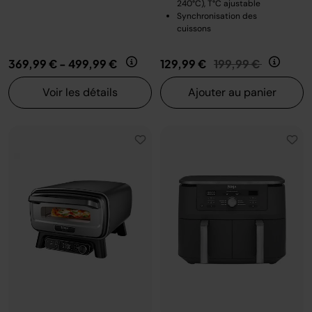
240°C), T°C ajustable
Synchronisation des
cuissons
Prix réduit de
au
369,99 €
-
499,99 €
129,99 €
199,99 €
Voir les détails
Ajouter au panier