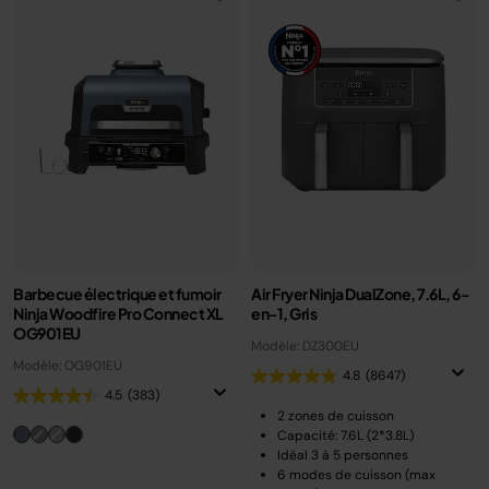
Barbecue électrique et fumoir
Air Fryer Ninja DualZone, 7.6L, 6-
Ninja Woodfire Pro Connect XL
en-1, Gris
OG901EU
Modèle: DZ300EU
Modèle: OG901EU
4.8
(8647)
4.5
(383)
2 zones de cuisson
Capacité: 7.6L (2*3.8L)
Idéal 3 à 5 personnes
6 modes de cuisson (max