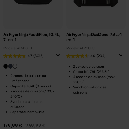
Air Fryer Ninja Foodi Flex, 10.4L,
Air Fryer Ninja DualZone, 7.6L, 4-
7-en-1
en-1
Modèle: AF500EU
Modèle: AF200EU
4.7
(6015)
4.6
(294)
2 zones de cuisson
Capacité: 7.6L (2*3.8L)
2 zones de cuisson ou
4 modes de cuisson (max
1 mégazone
220°C)
Capacité: 10.4L (8 pers.+)
Synchronisation des
7 modes de cuisson (40°C-
cuissons
240°C)
Synchronisation des
cuissons
Séparateur amovible
Prix réduit de
au
179,99 €
269,99 €