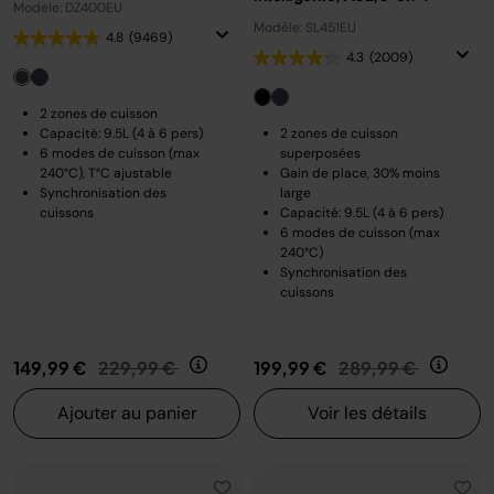
Modèle: DZ400EU
Modèle: SL451EU
4.8
(9469)
4.3
(2009)
2 zones de cuisson
Capacité: 9.5L (4 à 6 pers)
2 zones de cuisson
6 modes de cuisson (max
superposées
240°C), T°C ajustable
Gain de place, 30% moins
Synchronisation des
large
cuissons
Capacité: 9.5L (4 à 6 pers)
6 modes de cuisson (max
240°C)
Synchronisation des
cuissons
Prix réduit de
au
Prix réduit de
au
149,99 €
229,99 €
199,99 €
289,99 €
Ajouter au panier
Voir les détails