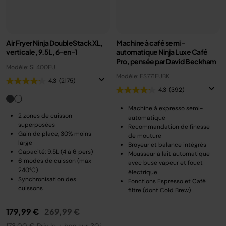
Air Fryer Ninja DoubleStack XL,
Machine à café semi-
verticale, 9.5L, 6-en-1
automatique Ninja Luxe Café
Pro, pensée par David Beckham
Modèle: SL400EU
Modèle: ES771EUBK
4.3
(2175)
4.3
(392)
Machine à expresso semi-
2 zones de cuisson
automatique
superposées
Recommandation de finesse
Gain de place, 30% moins
de mouture
large
Broyeur et balance intégrés
Capacité: 9.5L (4 à 6 pers)
Mousseur à lait automatique
6 modes de cuisson (max
avec buse vapeur et fouet
240°C)
électrique
Synchronisation des
Fonctions Espresso et Café
cuissons
filtre (dont Cold Brew)
Prix réduit de
au
179,99 €
269,99 €