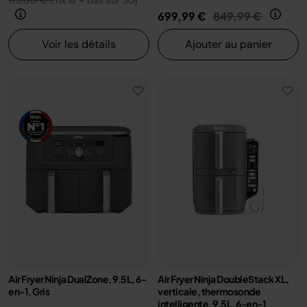
173,00 €
Prix le + bas sur 30j
Prix réduit de
au
699,99 €
849,99 €
Voir les détails
Ajouter au panier
Air Fryer Ninja DualZone, 9.5L, 6-
Air Fryer Ninja DoubleStack XL,
en-1, Gris
verticale, thermosonde
intelligente, 9.5L, 6-en-1