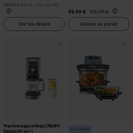
174,99 €
Prix le + bas sur 30j
Prix réduit de
au
99,99 €
179,99 €
Voir les détails
Ajouter au panier
Machine à glace Ninja CREAMi
Vu à la télé
Deluxe 10-en-1