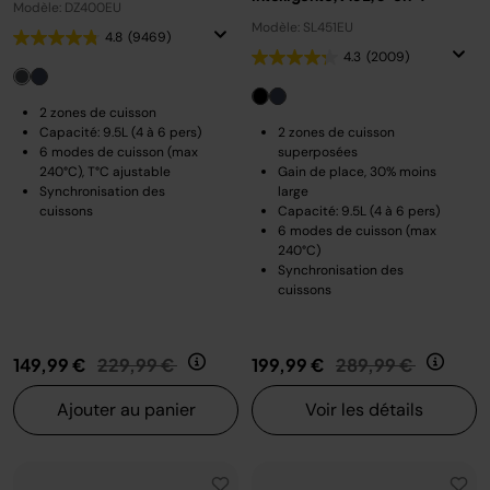
Modèle: DZ400EU
Modèle: SL451EU
4.8
(9469)
4.3
(2009)
2 zones de cuisson
Capacité: 9.5L (4 à 6 pers)
2 zones de cuisson
6 modes de cuisson (max
superposées
240°C), T°C ajustable
Gain de place, 30% moins
Synchronisation des
large
cuissons
Capacité: 9.5L (4 à 6 pers)
6 modes de cuisson (max
240°C)
Synchronisation des
cuissons
Prix réduit de
au
Prix réduit de
au
149,99 €
229,99 €
199,99 €
289,99 €
Ajouter au panier
Voir les détails