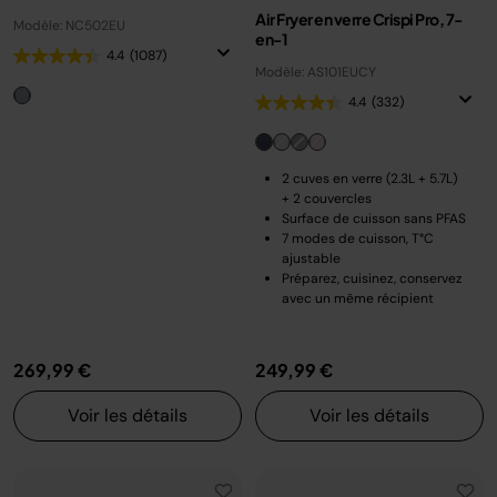
Air Fryer en verre Crispi Pro, 7-
Modèle: NC502EU
en-1
4.4
(1087)
Modèle: AS101EUCY
4.4
(332)
2 cuves en verre (2.3L + 5.7L)
+ 2 couvercles
Surface de cuisson sans PFAS
7 modes de cuisson, T°C
ajustable
Préparez, cuisinez, conservez
avec un même récipient
269,99 €
249,99 €
Voir les détails
Voir les détails