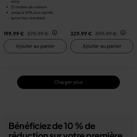
mins
12 modes de cuisson
Jusqu'à 50% plus rapide
qu'un four standard
Prix réduit de
au
Prix réduit de
au
199,99 €
279,99 €
329,99 €
399,99 €
Ajouter au panier
Ajouter au panier
Charger
Charger plus
Bénéficiez de 10 % de
réduction sur votre première