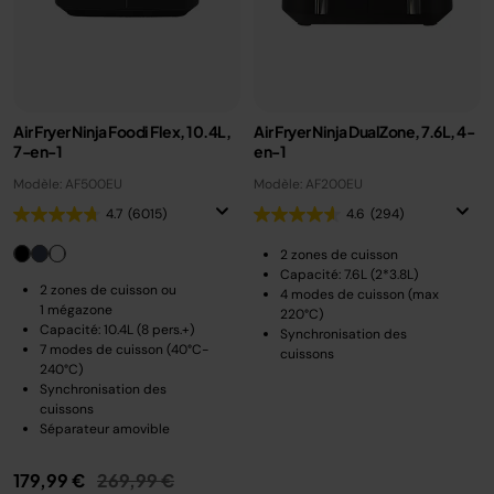
Air Fryer Ninja Foodi Flex, 10.4L,
Air Fryer Ninja DualZone, 7.6L, 4-
7-en-1
en-1
Modèle: AF500EU
Modèle: AF200EU
4.7
(6015)
4.6
(294)
2 zones de cuisson
Capacité: 7.6L (2*3.8L)
2 zones de cuisson ou
4 modes de cuisson (max
1 mégazone
220°C)
Capacité: 10.4L (8 pers.+)
Synchronisation des
7 modes de cuisson (40°C-
cuissons
240°C)
Synchronisation des
cuissons
Séparateur amovible
Prix réduit de
au
179,99 €
269,99 €