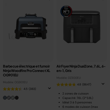
Barbecue électrique et fumoir
Air Fryer Ninja DualZone, 7.6L, 6-
Ninja Woodfire Pro Connect XL
en-1, Gris
OG901EU
Modèle: DZ300EU
Modèle: OG901EU
4.8
(8647)
4.5
(383)
2 zones de cuisson
Capacité: 7.6L (2*3.8L)
Idéal 3 à 5 personnes
6 modes de cuisson (max