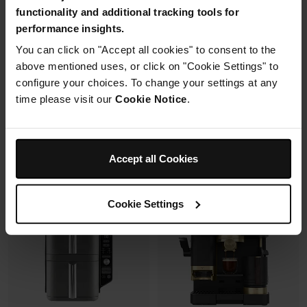
avec un même récipient.
functionality and additional tracking tools for
Modulaire, compact, facile à
performance insights.
ranger et emporter.
You can click on "Accept all cookies" to consent to the
Prix réduit de
au
119,99 €
179,99 €
above mentioned uses, or click on "Cookie Settings" to
configure your choices. To change your settings at any
109,99 €
Prix le + bas sur 30j
time please visit our
Cookie Notice
.
349,99 €
Voir les détails
Voir les détails
Accept all Cookies
Cookie Settings