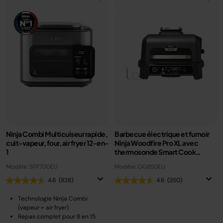
Ninja Combi Multicuiseur rapide,
Barbecue électrique et fumoir
cuit-vapeur, four, air fryer 12-en-
Ninja Woodfire Pro XL avec
1
thermosonde Smart Cook
OG850EU
Modèle: SFP700EU
Modèle: OG850EU
4.6
(828)
4.6
(350)
Technologie Ninja Combi
(vapeur + air fryer)
Repas complet pour 8 en 15