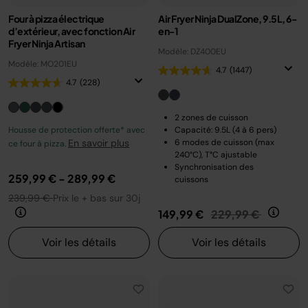
Four à pizza électrique
Air Fryer Ninja DualZone, 9.5L, 6-
d’extérieur, avec fonction Air
en-1
Fryer Ninja Artisan
Modèle: DZ400EU
Modèle: MO201EU
4.7
(1447)
4.7
(228)
2 zones de cuisson
Housse de protection offerte* avec
Capacité: 9.5L (4 à 6 pers)
En savoir plus
6 modes de cuisson (max
ce four à pizza.
240°C), T°C ajustable
Synchronisation des
259,99 €
-
289,99 €
cuissons
239,99 €
Prix le + bas sur 30j
Prix réduit de
au
149,99 €
229,99 €
Voir les détails
Voir les détails