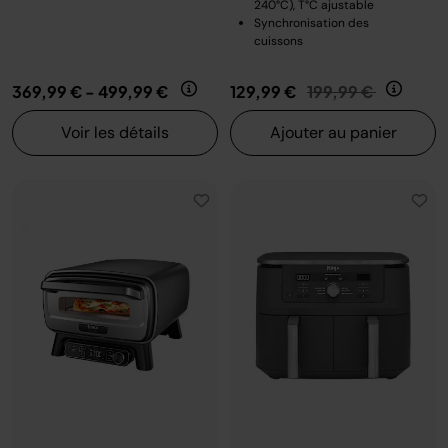
240°C), T°C ajustable
Synchronisation des
cuissons
Prix réduit de
au
369,99 €
-
499,99 €
129,99 €
199,99 €
Voir les détails
Ajouter au panier