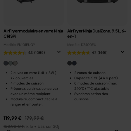
Air Fryer modulaire en verre Ninja
Air Fryer Ninja DualZone, 9.5L, 6-
CRISPi
en-1
Modèle: FN101EUGY
Modèle: DZ400EU
4.3
(1069)
4.7
(1445)
2 cuves en verre (1.4L + 3.8L)
2 zones de cuisson
+2 couvercles
Capacité: 9.5L (4 à 6 pers)
4 modes de cuisson
6 modes de cuisson (max
Préparez, cuisinez, conservez
240°C), T°C ajustable
avec un même récipient.
Synchronisation des
Modulaire, compact, facile à
cuissons
ranger et emporter.
Prix réduit de
au
119,99 €
179,99 €
109,99 €
Prix le + bas sur 30j