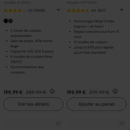
Modèle: SL451EU
Modèle: SFP700EU
4.3
(2008)
4.6
(827)
Technologie Ninja Combi
(vapeur + air fryer)
2 zones de cuisson
Repas complet pour 8 en 15
superposées
mins
Gain de place, 30% moins
12 modes de cuisson
large
Jusqu'à 50% plus rapide
Capacité: 9.5L (4 à 6 pers)
qu'un four standard
6 modes de cuisson (max
240°C)
Synchronisation des
cuissons
Prix réduit de
au
Prix réduit de
au
199,99 €
289,99 €
199,99 €
279,99 €
Voir les détails
Ajouter au panier