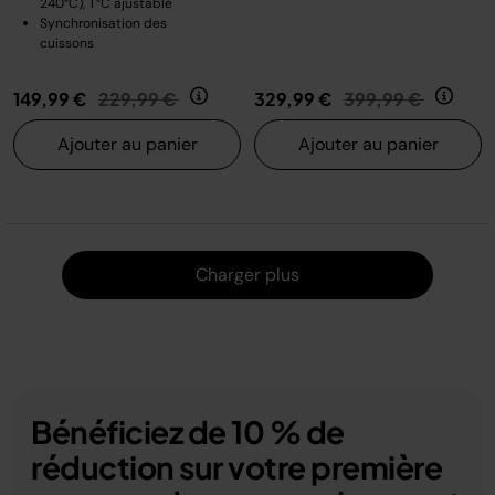
240°C), T°C ajustable
Synchronisation des
cuissons
Prix réduit de
au
Prix réduit de
au
149,99 €
229,99 €
329,99 €
399,99 €
Ajouter au panier
Ajouter au panier
Charger
Charger plus
Bénéficiez de 10 % de
réduction sur votre première