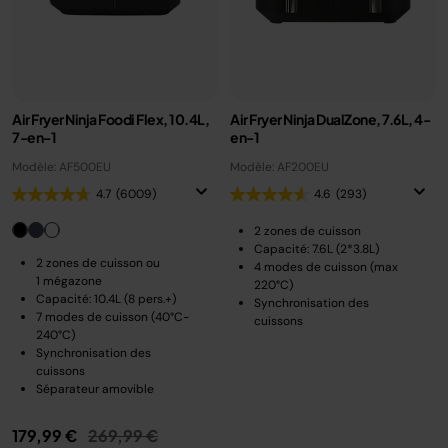
Air Fryer Ninja Foodi Flex, 10.4L,
Air Fryer Ninja DualZone, 7.6L, 4-
7-en-1
en-1
Modèle: AF500EU
Modèle: AF200EU
4.7
(6009)
4.6
(293)
2 zones de cuisson
Capacité: 7.6L (2*3.8L)
2 zones de cuisson ou
4 modes de cuisson (max
1 mégazone
220°C)
Capacité: 10.4L (8 pers.+)
Synchronisation des
7 modes de cuisson (40°C-
cuissons
240°C)
Synchronisation des
cuissons
Séparateur amovible
Prix réduit de
au
179,99 €
269,99 €