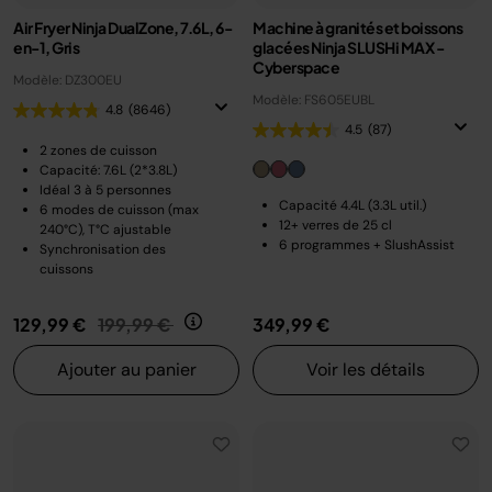
Air Fryer Ninja DualZone, 7.6L, 6-
Machine à granités et boissons
en-1, Gris
glacées Ninja SLUSHi MAX -
Cyberspace
Modèle: DZ300EU
Modèle: FS605EUBL
4.8
(8646)
4.5
(87)
2 zones de cuisson
Capacité: 7.6L (2*3.8L)
Idéal 3 à 5 personnes
Capacité 4.4L (3.3L util.)
6 modes de cuisson (max
12+ verres de 25 cl
240°C), T°C ajustable
6 programmes + SlushAssist
Synchronisation des
cuissons
Prix réduit de
au
129,99 €
199,99 €
349,99 €
Ajouter au panier
Voir les détails