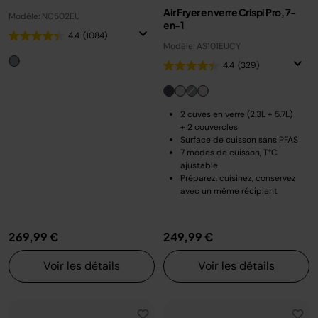
Air Fryer en verre Crispi Pro, 7-
Modèle: NC502EU
en-1
4.4
(1084)
Modèle: AS101EUCY
4.4
(329)
2 cuves en verre (2.3L + 5.7L)
+ 2 couvercles
Surface de cuisson sans PFAS
7 modes de cuisson, T°C
ajustable
Préparez, cuisinez, conservez
avec un même récipient
269,99 €
249,99 €
Voir les détails
Voir les détails