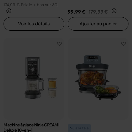
174,99 €
Prix le + bas sur 30j
Prix réduit de
au
99,99 €
179,99 €
Voir les détails
Ajouter au panier
Machine à glace Ninja CREAMi
Vu à la télé
Deluxe 10-en-1