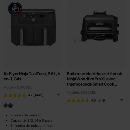
Air Fryer Ninja DualZone, 9.5L, 6-
Barbecue électrique et fumoir
en-1, Gris
Ninja Woodfire Pro XL avec
thermosonde Smart Cook
Modèle: DZ400EU
OG850EU
Modèle: OG850EU
4.7
(1445)
4.6
(349)
2 zones de cuisson
Capacité: 9.5L (4 à 6 pers)
6 modes de cuisson (max