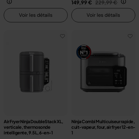
Prix réduit de
au
149,99 €
229,99 €
Voir les détails
Voir les détails
Air Fryer Ninja DoubleStack XL,
Ninja Combi Multicuiseur rapide,
verticale, thermosonde
cuit-vapeur, four, air fryer 12-en-
intelligente, 9.5L, 6-en-1
1