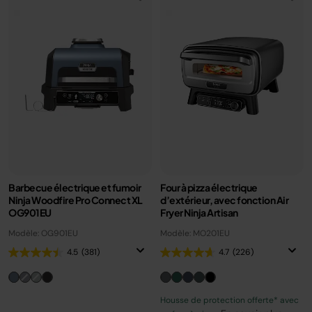
Barbecue électrique et fumoir
Four à pizza électrique
Ninja Woodfire Pro Connect XL
d’extérieur, avec fonction Air
OG901EU
Fryer Ninja Artisan
Modèle: OG901EU
Modèle: MO201EU
4.5
(381)
4.7
(226)
Housse de protection offerte* avec