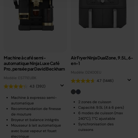
Machine à café semi-
Air Fryer Ninja DualZone, 9.5L, 6-
automatique Ninja Luxe Café
en-1
Pro, pensée par David Beckham
Modèle: DZ400EU
Modèle: ES771EUBK
4.7
(1446)
4.3
(392)
Machine à expresso semi-
2 zones de cuisson
automatique
Capacité: 9.5L (4 à 6 pers)
Recommandation de finesse
6 modes de cuisson (max
de mouture
240°C), T°C ajustable
Broyeur et balance intégrés
Synchronisation des
Mousseur à lait automatique
cuissons
avec buse vapeur et fouet
électrique