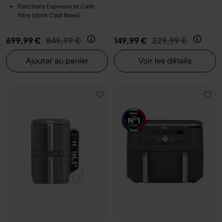
Fonctions Espresso et Café
filtre (dont Cold Brew)
Prix réduit de
au
Prix réduit de
au
699,99 €
849,99 €
149,99 €
229,99 €
Ajouter au panier
Voir les détails