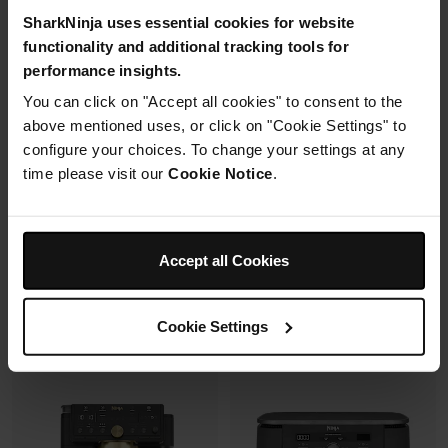
SharkNinja uses essential cookies for website
2 cuves en verre (1.4L + 3.8L)
functionality and additional tracking tools for
Housse de protection offerte* avec
+2 couvercles
performance insights.
En savoir plus
4 modes de cuisson
ce four à pizza.
Préparez, cuisinez, conservez
You can click on "Accept all cookies" to consent to the
avec un même récipient.
above mentioned uses, or click on "Cookie Settings" to
Modulaire, compact, facile à
configure your choices. To change your settings at any
ranger et emporter.
time please visit our
Cookie Notice
.
Prix réduit de
au
259,99 €
-
289,99 €
119,99 €
179,99 €
239,99 €
Prix le + bas sur 30j
109,99 €
Prix le + bas sur 30j
Accept all Cookies
Voir les détails
Voir les détails
Cookie Settings