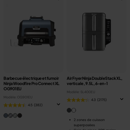
Barbecue électrique et fumoir
Air Fryer Ninja DoubleStack XL,
Ninja Woodfire Pro Connect XL
verticale, 9.5L, 6-en-1
OG901EU
Modèle: SL400EU
Modèle: OG901EU
4.3
(2175)
4.5
(382)
2 zones de cuisson
superposées