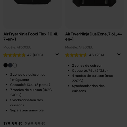
Air Fryer Ninja Foodi Flex, 10.4L,
Air Fryer Ninja DualZone, 7.6L, 4-
7-en-1
en-1
Modèle: AF500EU
Modèle: AF200EU
4.7
(6013)
4.6
(294)
2 zones de cuisson
Capacité: 7.6L (2*3.8L)
2 zones de cuisson ou
4 modes de cuisson (max
1 mégazone
220°C)
Capacité: 10.4L (8 pers.+)
Synchronisation des
7 modes de cuisson (40°C-
cuissons
240°C)
Synchronisation des
cuissons
Séparateur amovible
Prix réduit de
au
179,99 €
269,99 €