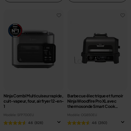
Ninja Combi Multicuiseur rapide,
Barbecue électrique et fumoir
cuit-vapeur, four, air fryer 12-en-
Ninja Woodfire Pro XL avec
1
thermosonde Smart Cook
OG850EU
Modèle: SFP700EU
Modèle: OG850EU
4.6
(828)
4.6
(350)