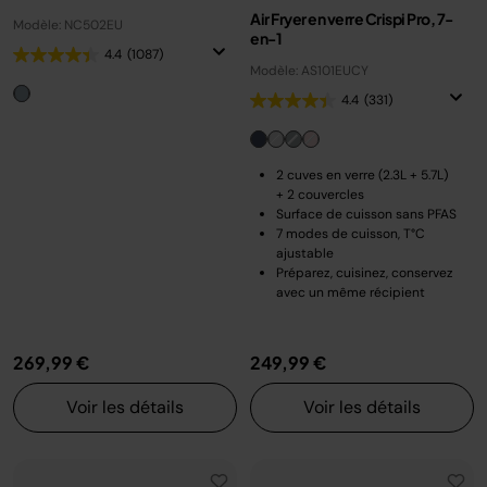
Air Fryer en verre Crispi Pro, 7-
Modèle: NC502EU
en-1
4.4
(1087)
Modèle: AS101EUCY
4.4
(331)
2 cuves en verre (2.3L + 5.7L)
+ 2 couvercles
Surface de cuisson sans PFAS
7 modes de cuisson, T°C
ajustable
Préparez, cuisinez, conservez
avec un même récipient
269,99 €
249,99 €
Voir les détails
Voir les détails