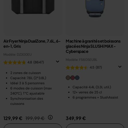
Air Fryer Ninja DualZone, 7.6L, 6-
Machine à granités et boissons
en-1, Gris
glacées Ninja SLUSHi MAX -
Cyberspace
Modèle: DZ300EU
Modèle: FS605EUBL
4.8
(8647)
4.5
(87)
2 zones de cuisson
Capacité: 7.6L (2*3.8L)
Idéal 3 à 5 personnes
Capacité 4.4L (3.3L util.)
6 modes de cuisson (max
12+ verres de 25 cl
240°C), T°C ajustable
6 programmes + SlushAssist
Synchronisation des
cuissons
Prix réduit de
au
129,99 €
199,99 €
349,99 €