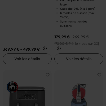
Gain de place, 30% moins
large
Capacité: 9.5L (4 à 6 pers)
6 modes de cuisson (max
240°C)
Synchronisation des
cuissons
Prix réduit de
au
179,99 €
269,99 €
173,00 €
Prix le + bas sur 30j
369,99 €
-
499,99 €
Voir les détails
Voir les détails