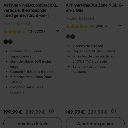
Air Fryer Ninja DoubleStack XL,
Air Fryer Ninja DualZone, 9.5L, 6-
verticale, thermosonde
en-1, Gris
intelligente, 9.5L, 6-en-1
Modèle: DZ400EU
Modèle: SL451EU
4.8
(9468)
4.3
(2009)
2 zones de cuisson
2 zones de cuisson
Capacité: 9.5L (4 à 6 pers)
superposées
6 modes de cuisson (max
Gain de place, 30% moins
240°C), T°C ajustable
large
Synchronisation des
Capacité: 9.5L (4 à 6 pers)
cuissons
6 modes de cuisson (max
240°C)
Synchronisation des
cuissons
Prix réduit de
au
Prix réduit de
au
199,99 €
289,99 €
149,99 €
229,99 €
Voir les détails
Ajouter au panier