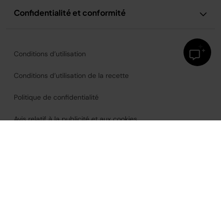
Confidentialité et conformité
Conditions d’utilisation
Conditions d’utilisation de la recette
Politique de confidentialité
Avis relatif à la publicité et aux cookies
Accessibilité
France
©2026
SharkNinja Operating, LLC.
Tous droits réservés.