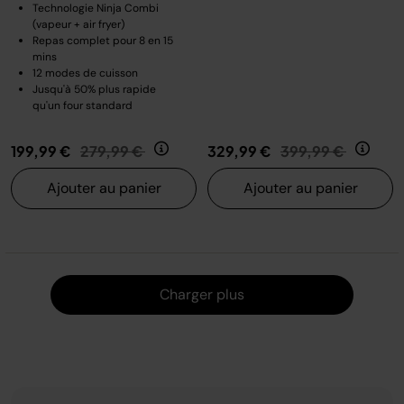
Technologie Ninja Combi
(vapeur + air fryer)
Repas complet pour 8 en 15
mins
12 modes de cuisson
Jusqu'à 50% plus rapide
qu'un four standard
Prix réduit de
au
Prix réduit de
au
199,99 €
279,99 €
329,99 €
399,99 €
Ajouter au panier
Ajouter au panier
Charger
Charger plus