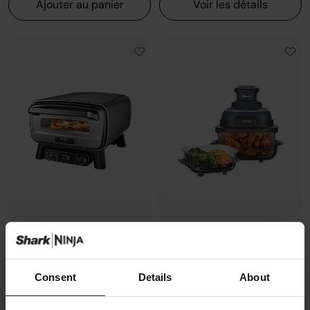
Ajouter au panier
Voir les détails
Four à pizza électrique
Air Fryer modulaire en verre Ninja
d’extérieur, avec fonction Air
CRISPi
Fryer Ninja Artisan
Modèle: FN101EUGY
Consent
Details
About
Modèle: MO201EU
4.3
(1072)
4.7
(228)