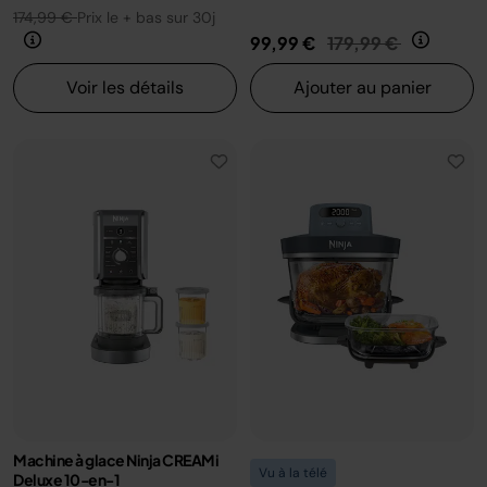
174,99 €
Prix le + bas sur 30j
Prix réduit de
au
99,99 €
179,99 €
Voir les détails
Ajouter au panier
Machine à glace Ninja CREAMi
Vu à la télé
Deluxe 10-en-1