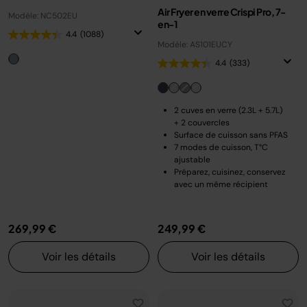
Air Fryer en verre Crispi Pro, 7-
Modèle: NC502EU
en-1
4.4
(1088)
Modèle: AS101EUCY
4.4
(333)
2 cuves en verre (2.3L + 5.7L)
+ 2 couvercles
Surface de cuisson sans PFAS
7 modes de cuisson, T°C
ajustable
Préparez, cuisinez, conservez
avec un même récipient
269,99 €
249,99 €
Voir les détails
Voir les détails