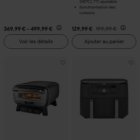
240°C), T°C ajustable
Synchronisation des
cuissons
Prix réduit de
au
369,99 €
-
499,99 €
129,99 €
199,99 €
Voir les détails
Ajouter au panier