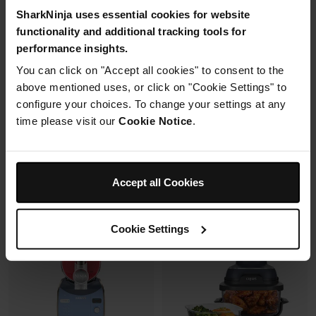
Synchronisation des
Capacité: 9.5L (4 à 6 pers)
SharkNinja uses essential cookies for website
cuissons
6 modes de cuisson (max
functionality and additional tracking tools for
240°C)
performance insights.
Synchronisation des
cuissons
You can click on "Accept all cookies" to consent to the
above mentioned uses, or click on "Cookie Settings" to
Prix réduit de
au
179,99 €
269,99 €
configure your choices. To change your settings at any
173,00 €
Prix le + bas sur 30j
time please visit our
Cookie Notice
.
Prix réduit de
au
149,99 €
229,99 €
Ajouter au panier
Voir les détails
Accept all Cookies
Cookie Settings