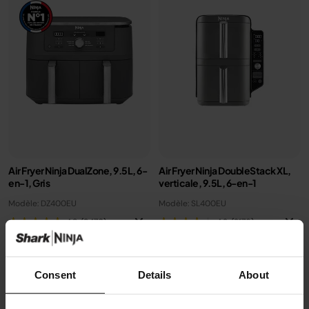
Air Fryer Ninja DualZone, 9.5L, 6-
Air Fryer Ninja DoubleStack XL,
en-1, Gris
verticale, 9.5L, 6-en-1
Modèle: DZ400EU
Modèle: SL400EU
4.8
(9470)
4.3
(2176)
2 zones de cuisson
2 zones de cuisson
Consent
Details
About
Capacité: 9.5L (4 à 6 pers)
superposées
6 modes de cuisson (max
Gain de place, 30% moins
240°C), T°C ajustable
large