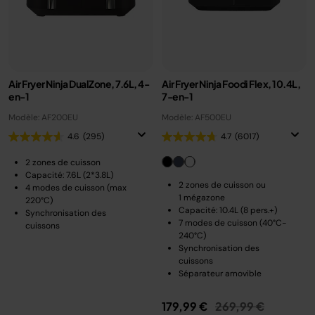
Air Fryer Ninja DualZone, 7.6L, 4-
Air Fryer Ninja Foodi Flex, 10.4L,
en-1
7-en-1
Modèle: AF200EU
Modèle: AF500EU
4.6
(295)
4.7
(6017)
2 zones de cuisson
Capacité: 7.6L (2*3.8L)
2 zones de cuisson ou
4 modes de cuisson (max
1 mégazone
220°C)
Capacité: 10.4L (8 pers.+)
Synchronisation des
7 modes de cuisson (40°C-
cuissons
240°C)
Synchronisation des
cuissons
Séparateur amovible
Prix réduit de
au
179,99 €
269,99 €