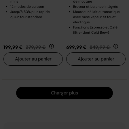
mins
de mouture
12 modes de cuisson
Broyeur et balance intégrés
Jusqu'à 50% plus rapide
Mousseur à lait automatique
qu'un four standard
avec buse vapeur et fouet
électrique
Fonctions Espresso et Café
filtre (dont Cold Brew)
Prix réduit de
au
Prix réduit de
au
199,99 €
279,99 €
699,99 €
849,99 €
Ajouter au panier
Ajouter au panier
Charger
Charger plus