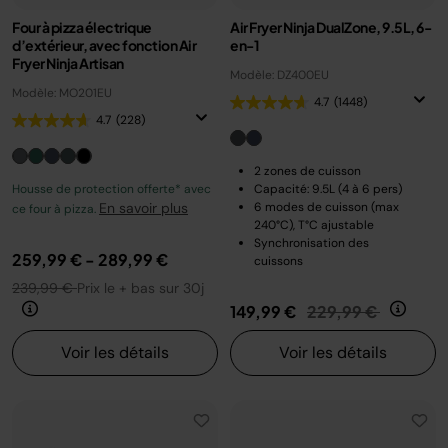
Four à pizza électrique
Air Fryer Ninja DualZone, 9.5L, 6-
d’extérieur, avec fonction Air
en-1
Fryer Ninja Artisan
Modèle: DZ400EU
Modèle: MO201EU
4.7
(1448)
4.7
(228)
2 zones de cuisson
Housse de protection offerte* avec
Capacité: 9.5L (4 à 6 pers)
En savoir plus
6 modes de cuisson (max
ce four à pizza.
240°C), T°C ajustable
Synchronisation des
259,99 €
-
289,99 €
cuissons
239,99 €
Prix le + bas sur 30j
Prix réduit de
au
149,99 €
229,99 €
Voir les détails
Voir les détails