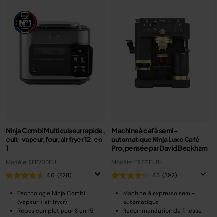
Ninja Combi Multicuiseur rapide,
Machine à café semi-
cuit-vapeur, four, air fryer 12-en-
automatique Ninja Luxe Café
1
Pro, pensée par David Beckham
Modèle: SFP700EU
Modèle: ES771EUBK
4.6
(828)
4.3
(392)
Technologie Ninja Combi
Machine à expresso semi-
(vapeur + air fryer)
automatique
Repas complet pour 8 en 15
Recommandation de finesse