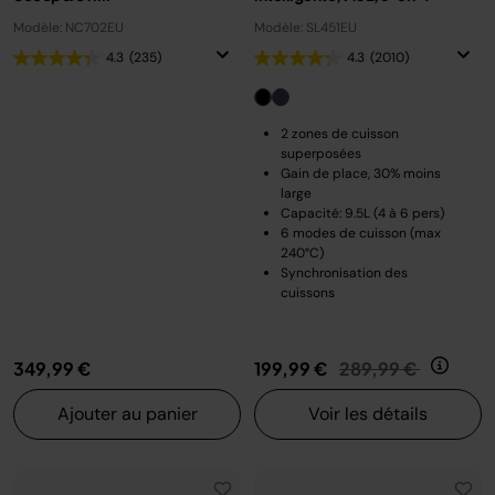
Modèle: NC702EU
Modèle: SL451EU
4.3
(235)
4.3
(2010)
2 zones de cuisson
superposées
Gain de place, 30% moins
large
Capacité: 9.5L (4 à 6 pers)
6 modes de cuisson (max
240°C)
Synchronisation des
cuissons
Prix réduit de
au
349,99 €
199,99 €
289,99 €
Ajouter au panier
Voir les détails