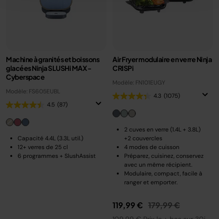
Machine à granités et boissons
Air Fryer modulaire en verre Ninja
glacées Ninja SLUSHi MAX -
CRISPi
Cyberspace
Modèle: FN101EUGY
Modèle: FS605EUBL
4.3
(1075)
4.5
(87)
2 cuves en verre (1.4L + 3.8L)
Capacité 4.4L (3.3L util.)
+2 couvercles
12+ verres de 25 cl
4 modes de cuisson
6 programmes + SlushAssist
Préparez, cuisinez, conservez
avec un même récipient.
Modulaire, compact, facile à
ranger et emporter.
Prix réduit de
au
119,99 €
179,99 €