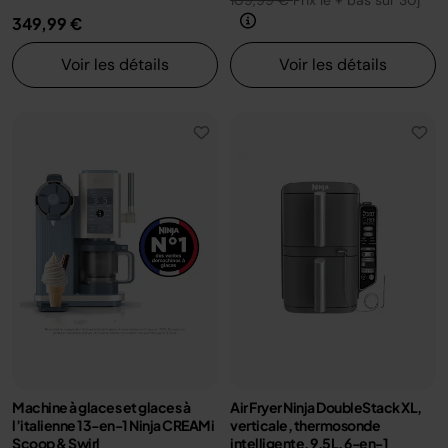
109,99 €
Prix le + bas sur 30j
349,99 €
Voir les détails
Voir les détails
Machine à glaces et glaces à
Air Fryer Ninja DoubleStack XL,
l’italienne 13-en-1 Ninja CREAMi
verticale, thermosonde
Scoop & Swirl
intelligente, 9.5L, 6-en-1