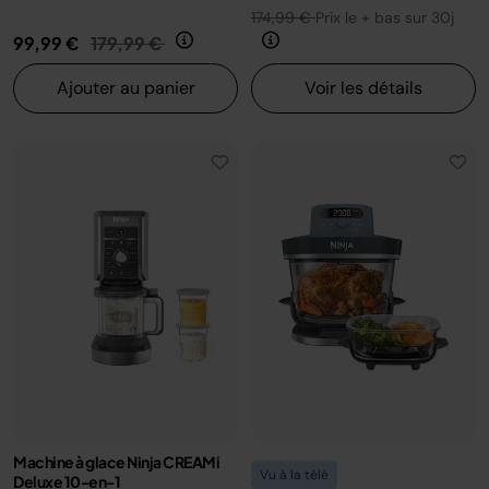
174,99 €
Prix le + bas sur 30j
Prix réduit de
au
99,99 €
179,99 €
Ajouter au panier
Voir les détails
Machine à glace Ninja CREAMi
Vu à la télé
Deluxe 10-en-1