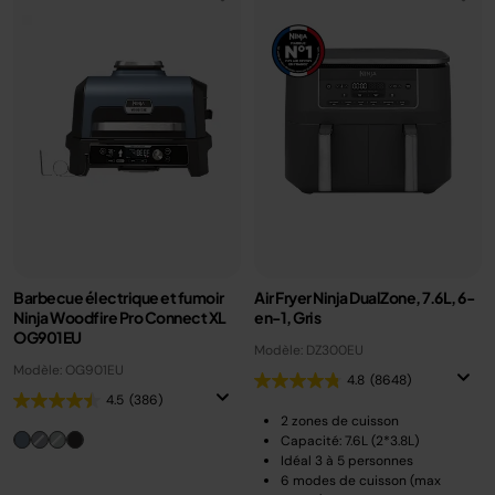
Barbecue électrique et fumoir
Air Fryer Ninja DualZone, 7.6L, 6-
Ninja Woodfire Pro Connect XL
en-1, Gris
OG901EU
Modèle: DZ300EU
Modèle: OG901EU
4.8
(8648)
4.5
(386)
2 zones de cuisson
Capacité: 7.6L (2*3.8L)
Idéal 3 à 5 personnes
6 modes de cuisson (max