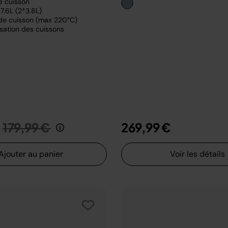
e cuisson
7.6L (2*3.8L)
de cuisson (max 220°C)
sation des cuissons
Prix réduit de
au
179,99 €
269,99 €
Ajouter au panier
Voir les détails