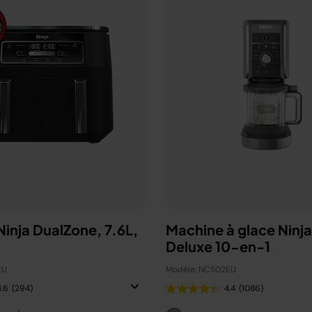
 Ninja DualZone, 7.6L,
Machine à glace Ninj
Deluxe 10-en-1
EU
Modèle: NC502EU
4.6
(294)
4.4
(1086)