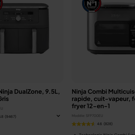
 Ninja DualZone, 9.5L,
Ninja Combi Multicuis
ris
rapide, cuit-vapeur, fo
fryer 12-en-1
EU
Modèle: SFP700EU
4.8
(9467)
4.6
(828)