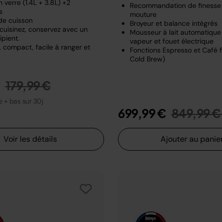
 verre (1.4L + 3.8L) +2
Recommandation de finesse
s
mouture
de cuisson
Broyeur et balance intégrés
 cuisinez, conservez avec un
Mousseur à lait automatiqu
pient.
vapeur et fouet électrique
 compact, facile à ranger et
Fonctions Espresso et Café fi
Cold Brew)
Prix réduit de
au
€
179,99 €
le + bas sur 30j
Prix rédu
699,99 €
849,99 €
Voir les détails
Ajouter au panie