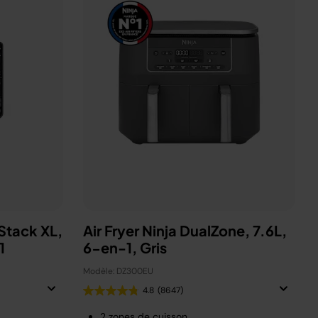
eStack XL,
Air Fryer Ninja DualZone, 7.6L,
-1
6-en-1, Gris
Modèle: DZ300EU
4.8
(8647)
2 zones de cuisson