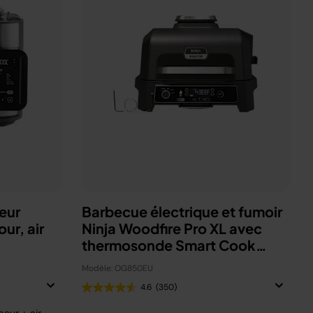
eur
Barbecue électrique et fumoir
ur, air
Ninja Woodfire Pro XL avec
thermosonde Smart Cook
OG850EU
Modèle: OG850EU
4.6
(350)