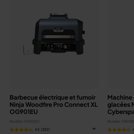
Barbecue électrique et fumoir
Machine à
Ninja Woodfire Pro Connect XL
glacées 
OG901EU
Cybersp
Modèle: OG901EU
Modèle: FS605
4.5
(382)