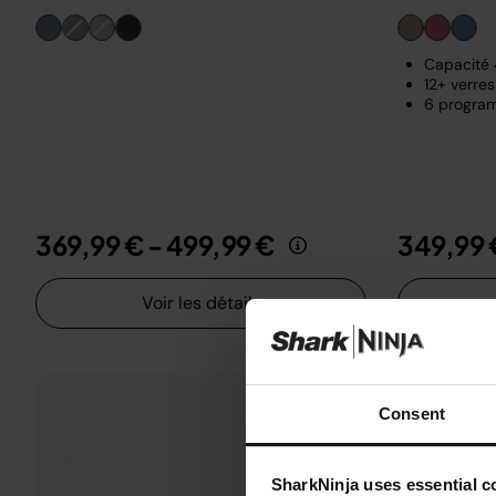
Capacité 4
12+ verres
6 program
369,99 €
-
499,99 €
349,99 
Voir les détails
Consent
SharkNinja uses essential co