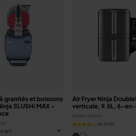
 granités et boissons
Air Fryer Ninja Doubl
Ninja SLUSHi MAX -
verticale, 9.5L, 6-en
ace
Modèle: SL400EU
EUBL
4.3
(2175)
4.5
(87)