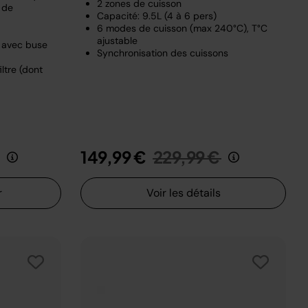
2 zones de cuisson
 de
Capacité: 9.5L (4 à 6 pers)
6 modes de cuisson (max 240°C), T°C
ajustable
e avec buse
Synchronisation des cuissons
ltre (dont
it de
au
Prix réduit de
au
149,99 €
229,99 €
r
Voir les détails