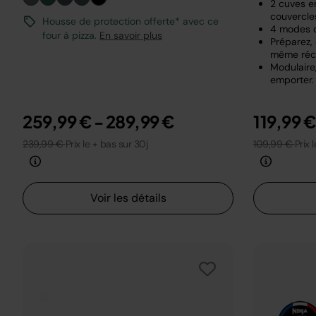
2 cuves en
couvercle
Housse de protection offerte* avec ce
4 modes 
four à pizza.
En savoir plus
Préparez,
même réci
Modulaire,
emporter.
259,99 €
-
289,99 €
119,99 
239,99 €
Prix le + bas sur 30j
109,99 €
Prix 
Voir les détails