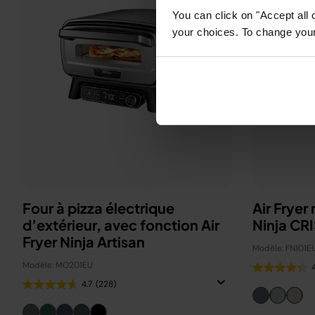
You can click on "Accept all 
your choices. To change your 
Four à pizza électrique
Air Fryer
d’extérieur, avec fonction Air
Ninja CRI
Fryer Ninja Artisan
Modèle: FN101E
Modèle: MO201EU
4.7
(228)