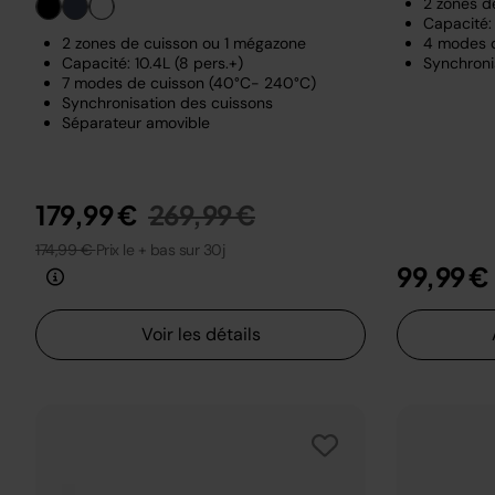
2 zones d
Capacité: 
2 zones de cuisson ou 1 mégazone
4 modes 
Capacité: 10.4L (8 pers.+)
Synchroni
7 modes de cuisson (40°C- 240°C)
Synchronisation des cuissons
Séparateur amovible
Prix réduit de
au
179,99 €
269,99 €
174,99 €
Prix le + bas sur 30j
99,99 €
Voir les détails