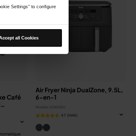
okie Settings" to configure
Accept all Cookies
Air Fryer Ninja DualZone, 9.5L,
xe Café
6-en-1
d
Modèle: DZ400EU
4.7
(1446)
utomatique