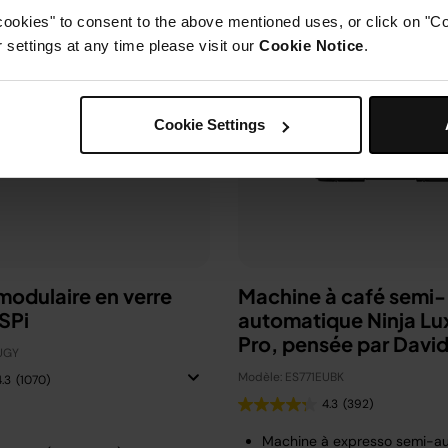
cookies" to consent to the above mentioned uses, or click on "Co
settings at any time please visit our
Cookie Notice
.
Cookie Settings
 modulaire en verre
Machine à café semi-
SPi
automatique Ninja Lu
Pro, pensée par Davi
UGY
Beckham
Modèle: ES771EUBK
4.3
(1070)
4.3
(392)
Machine à expresso semi-a