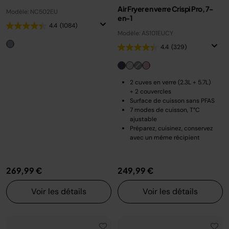
Air Fryer en verre Crispi Pro, 7-
Modèle: NC502EU
en-1
4.4
(1084)
Modèle: AS101EUCY
4.4
(329)
2 cuves en verre (2.3L + 5.7L)
+ 2 couvercles
Surface de cuisson sans PFAS
7 modes de cuisson, T°C
ajustable
Préparez, cuisinez, conservez
avec un même récipient
269,99 €
249,99 €
Voir les détails
Voir les détails