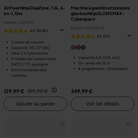
Air Fryer Ninja DualZone, 7.6L, 6-
Machine à granités et boissons
en-1, Gris
glacées Ninja SLUSHi MAX -
Cyberspace
Modèle: DZ300EU
Modèle: FS605EUBL
4.8
(8646)
4.5
(87)
2 zones de cuisson
Capacité: 7.6L (2*3.8L)
Idéal 3 à 5 personnes
Capacité 4.4L (3.3L util.)
6 modes de cuisson (max
12+ verres de 25 cl
240°C), T°C ajustable
6 programmes + SlushAssist
Synchronisation des
cuissons
Prix réduit de
au
129,99 €
199,99 €
349,99 €
Ajouter au panier
Voir les détails