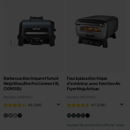
Barbecue électrique et fumoir
Four à pizza électrique
Ninja Woodfire Pro Connect XL
d’extérieur, avec fonction Air
OG901EU
Fryer Ninja Artisan
Modèle: OG901EU
Modèle: MO201EU
4.5
(381)
4.7
(226)
Housse de protection offerte* avec