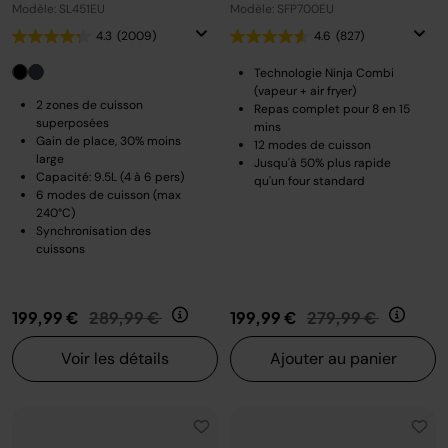
Modèle: SL451EU
Modèle: SFP700EU
4.3
(2009)
4.6
(827)
Technologie Ninja Combi
(vapeur + air fryer)
2 zones de cuisson
Repas complet pour 8 en 15
superposées
mins
Gain de place, 30% moins
12 modes de cuisson
large
Jusqu'à 50% plus rapide
Capacité: 9.5L (4 à 6 pers)
qu'un four standard
6 modes de cuisson (max
240°C)
Synchronisation des
cuissons
Prix réduit de
au
Prix réduit de
au
199,99 €
289,99 €
199,99 €
279,99 €
Voir les détails
Ajouter au panier