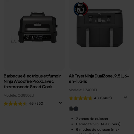
Barbecue électrique et fumoir
Air Fryer Ninja DualZone, 9.5L, 6-
Ninja Woodfire Pro XL avec
en-1, Gris
thermosonde Smart Cook
Modèle: DZ400EU
OG850EU
Modèle: OG850EU
4.8
(9465)
4.6
(350)
2 zones de cuisson
Capacité: 9.5L (4 à 6 pers)
6 modes de cuisson (max