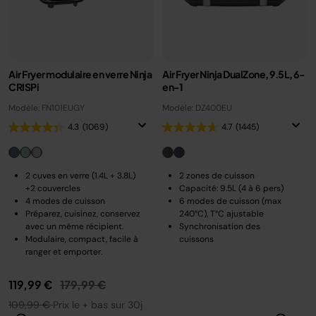
Air Fryer modulaire en verre Ninja
Air Fryer Ninja DualZone, 9.5L, 6-
CRISPi
en-1
Modèle: FN101EUGY
Modèle: DZ400EU
4.3
(1069)
4.7
(1445)
2 cuves en verre (1.4L + 3.8L)
2 zones de cuisson
+2 couvercles
Capacité: 9.5L (4 à 6 pers)
4 modes de cuisson
6 modes de cuisson (max
Préparez, cuisinez, conservez
240°C), T°C ajustable
avec un même récipient.
Synchronisation des
Modulaire, compact, facile à
cuissons
ranger et emporter.
Prix réduit de
au
119,99 €
179,99 €
109,99 €
Prix le + bas sur 30j