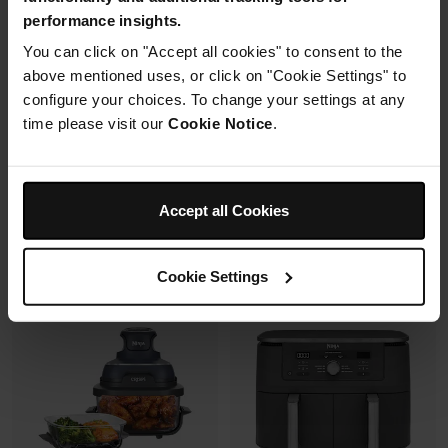
Mousseur à lait automatique
6 modes de cuisson (max
performance insights.
avec buse vapeur et fouet
240°C)
électrique
You can click on "Accept all cookies" to consent to the
Synchronisation des
Fonctions Espresso et Café
cuissons
above mentioned uses, or click on "Cookie Settings" to
filtre (dont Cold Brew)
configure your choices. To change your settings at any
Prix réduit de
au
179,99 €
269,99 €
time please visit our
Cookie Notice
.
173,00 €
Prix le + bas sur 30j
Prix réduit de
au
699,99 €
849,99 €
Voir les détails
Ajouter au panier
Accept all Cookies
Cookie Settings