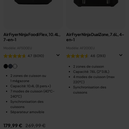
Air Fryer Ninja Foodi Flex, 10.4L,
Air Fryer Ninja DualZone, 7.6L, 4-
7-en-1
en-1
Modèle: AF500EU
Modèle: AF200EU
4.7
(6010)
4.6
(293)
2 zones de cuisson
Capacité: 7.6L (2*3.8L)
2 zones de cuisson ou
4 modes de cuisson (max
1 mégazone
220°C)
Capacité: 10.4L (8 pers.+)
Synchronisation des
7 modes de cuisson (40°C-
cuissons
240°C)
Synchronisation des
cuissons
Séparateur amovible
Prix réduit de
au
179,99 €
269,99 €