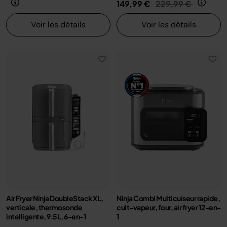
Prix réduit de
au
149,99 €
229,99 €
Voir les détails
Voir les détails
Air Fryer Ninja DoubleStack XL,
Ninja Combi Multicuiseur rapide,
verticale, thermosonde
cuit-vapeur, four, air fryer 12-en-
intelligente, 9.5L, 6-en-1
1