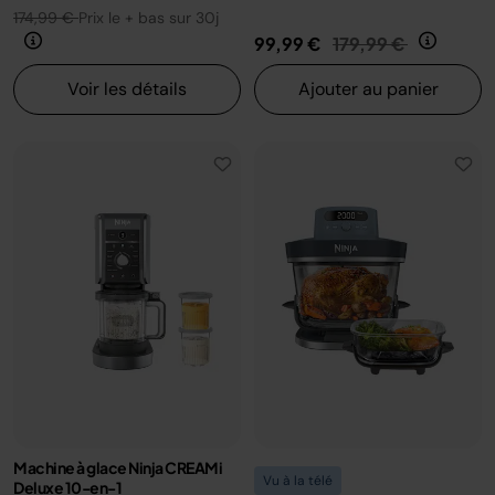
174,99 €
Prix le + bas sur 30j
Prix réduit de
au
99,99 €
179,99 €
Voir les détails
Ajouter au panier
Machine à glace Ninja CREAMi
Vu à la télé
Deluxe 10-en-1