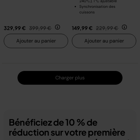
240°C), T°C ajustable
Synchronisation des
cuissons
Prix réduit de
au
Prix réduit de
au
329,99 €
399,99 €
149,99 €
229,99 €
Ajouter au panier
Ajouter au panier
Charger
Charger plus
Bénéficiez de 10 % de
réduction sur votre première