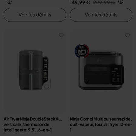
Prix réduit de
au
149,99 €
229,99 €
Voir les détails
Voir les détails
Air Fryer Ninja DoubleStack XL,
Ninja Combi Multicuiseur rapide,
verticale, thermosonde
cuit-vapeur, four, air fryer 12-en-
intelligente, 9.5L, 6-en-1
1