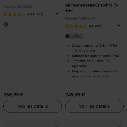
Air Fryer en verre Crispi Pro, 7-
Modèle: NC502EU
en-1
4.4
(1086)
Modèle: AS101EUCY
4.4
(331)
2 cuves en verre (2.3L + 5.7L)
+ 2 couvercles
Surface de cuisson sans PFAS
7 modes de cuisson, T°C
ajustable
Préparez, cuisinez, conservez
avec un même récipient
269,99 €
249,99 €
Voir les détails
Voir les détails