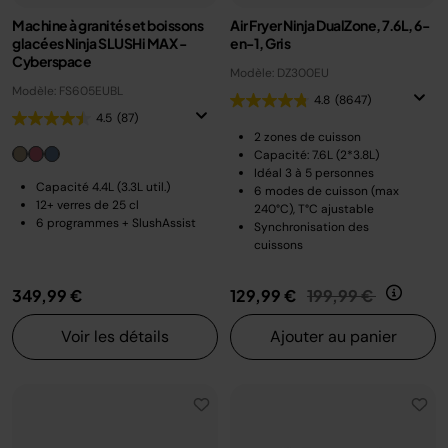
Machine à granités et boissons
Air Fryer Ninja DualZone, 7.6L, 6-
glacées Ninja SLUSHi MAX -
en-1, Gris
Cyberspace
Modèle: DZ300EU
Modèle: FS605EUBL
4.8
(8647)
4.5
(87)
2 zones de cuisson
Capacité: 7.6L (2*3.8L)
Idéal 3 à 5 personnes
Capacité 4.4L (3.3L util.)
6 modes de cuisson (max
12+ verres de 25 cl
240°C), T°C ajustable
6 programmes + SlushAssist
Synchronisation des
cuissons
Prix réduit de
au
349,99 €
129,99 €
199,99 €
Voir les détails
Ajouter au panier