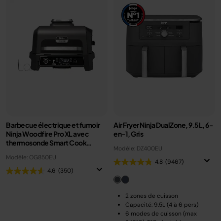
Barbecue électrique et fumoir
Air Fryer Ninja DualZone, 9.5L, 6-
Ninja Woodfire Pro XL avec
en-1, Gris
thermosonde Smart Cook
Modèle: DZ400EU
OG850EU
Modèle: OG850EU
4.8
(9467)
4.6
(350)
2 zones de cuisson
Capacité: 9.5L (4 à 6 pers)
6 modes de cuisson (max