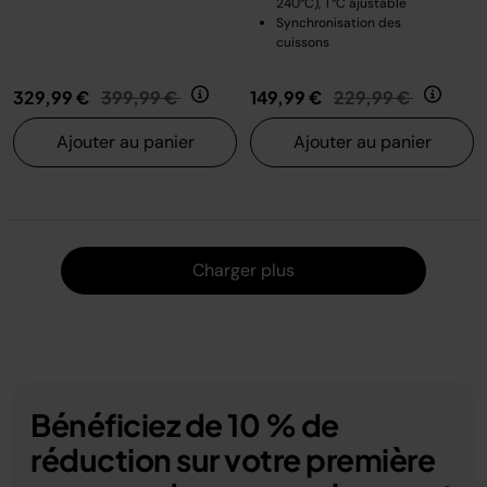
240°C), T°C ajustable
Synchronisation des
cuissons
Prix réduit de
au
Prix réduit de
au
329,99 €
399,99 €
149,99 €
229,99 €
Ajouter au panier
Ajouter au panier
Charger
Charger plus
Bénéficiez de 10 % de
réduction sur votre première