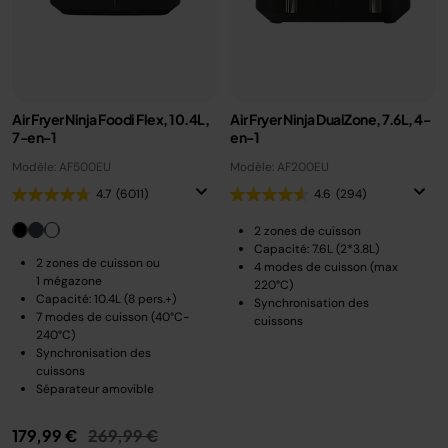
Air Fryer Ninja Foodi Flex, 10.4L,
Air Fryer Ninja DualZone, 7.6L, 4-
7-en-1
en-1
Modèle: AF500EU
Modèle: AF200EU
4.7
(6011)
4.6
(294)
2 zones de cuisson
Capacité: 7.6L (2*3.8L)
2 zones de cuisson ou
4 modes de cuisson (max
1 mégazone
220°C)
Capacité: 10.4L (8 pers.+)
Synchronisation des
7 modes de cuisson (40°C-
cuissons
240°C)
Synchronisation des
cuissons
Séparateur amovible
Prix réduit de
au
179,99 €
269,99 €