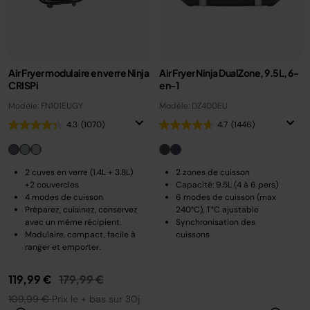
Air Fryer modulaire en verre Ninja
Air Fryer Ninja DualZone, 9.5L, 6-
CRISPi
en-1
Modèle: FN101EUGY
Modèle: DZ400EU
4.3
(1070)
4.7
(1446)
2 cuves en verre (1.4L + 3.8L)
2 zones de cuisson
+2 couvercles
Capacité: 9.5L (4 à 6 pers)
4 modes de cuisson
6 modes de cuisson (max
Préparez, cuisinez, conservez
240°C), T°C ajustable
avec un même récipient.
Synchronisation des
Modulaire, compact, facile à
cuissons
ranger et emporter.
Prix réduit de
au
119,99 €
179,99 €
109,99 €
Prix le + bas sur 30j