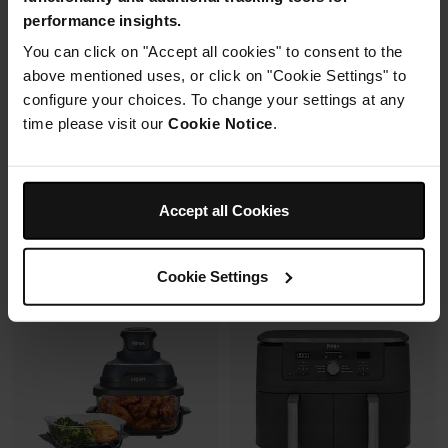
Mousseur à lait automatique
6 modes de cuisson (max
performance insights.
avec buse vapeur et fouet
240°C)
électrique
You can click on "Accept all cookies" to consent to the
Synchronisation des
Fonctions Espresso et Café
cuissons
above mentioned uses, or click on "Cookie Settings" to
filtre (dont Cold Brew)
configure your choices. To change your settings at any
Prix réduit de
au
179,99 €
269,99 €
time please visit our
Cookie Notice
.
173,00 €
Prix le + bas sur 30j
Prix réduit de
au
699,99 €
849,99 €
Voir les détails
Ajouter au panier
Accept all Cookies
Cookie Settings