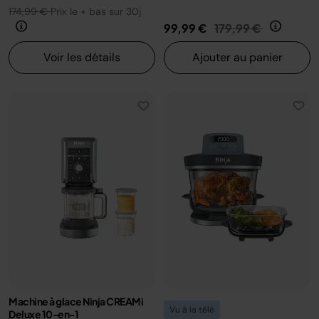
174,99 €
Prix le + bas sur 30j
Prix réduit de
au
99,99 €
179,99 €
Voir les détails
Ajouter au panier
Machine à glace Ninja CREAMi
Vu à la télé
Deluxe 10-en-1