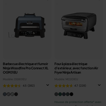
Barbecue électrique et fumoir
Four à pizza électrique
Ninja Woodfire Pro Connect XL
d’extérieur, avec fonction Air
OG901EU
Fryer Ninja Artisan
Modèle: OG901EU
Modèle: MO201EU
4.5
(382)
4.7
(228)
Housse de protection offerte* avec