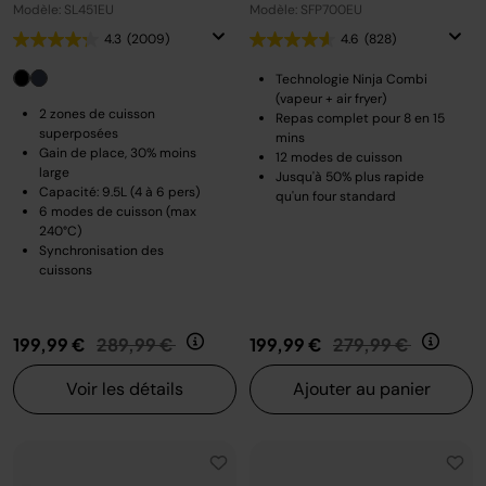
Modèle: SL451EU
Modèle: SFP700EU
4.3
(2009)
4.6
(828)
Technologie Ninja Combi
(vapeur + air fryer)
2 zones de cuisson
Repas complet pour 8 en 15
superposées
mins
Gain de place, 30% moins
12 modes de cuisson
large
Jusqu'à 50% plus rapide
Capacité: 9.5L (4 à 6 pers)
qu'un four standard
6 modes de cuisson (max
240°C)
Synchronisation des
cuissons
Prix réduit de
au
Prix réduit de
au
199,99 €
289,99 €
199,99 €
279,99 €
Voir les détails
Ajouter au panier