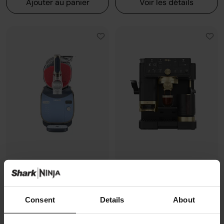
Ajouter au panier
Voir les détails
Machine à granités et boissons
Machine à café semi-
glacées Ninja SLUSHi MAX -
automatique Ninja Luxe Café
Cyberspace
Pro, pensée par David Beckham
Consent
Details
About
Modèle: FS605EUBL
Modèle: ES771EUBK
4.5
(87)
4.3
(392)