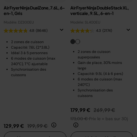
Air Fryer Ninja DualZone, 7.6L, 6-
Air Fryer Ninja DoubleStack XL,
en-1, Gris
verticale, 9.5L, 6-en-1
Modèle: DZ300EU
Modèle: SL400EU
4.8
(8646)
4.3
(2174)
2 zones de cuisson
Capacité: 7.6L (2*3.8L)
2 zones de cuisson
Idéal 3 à 5 personnes
superposées
6 modes de cuisson (max
Gain de place, 30% moins
240°C), T°C ajustable
large
Synchronisation des
Capacité: 9.5L (4 à 6 pers)
cuissons
6 modes de cuisson (max
240°C)
Synchronisation des
cuissons
Prix réduit de
au
179,99 €
269,99 €
173,00 €
Prix le + bas sur 30j
Prix réduit de
au
129,99 €
199,99 €