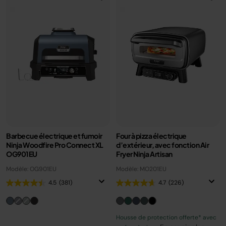
Barbecue électrique et fumoir
Four à pizza électrique
Ninja Woodfire Pro Connect XL
d’extérieur, avec fonction Air
OG901EU
Fryer Ninja Artisan
Modèle: OG901EU
Modèle: MO201EU
4.5
(381)
4.7
(226)
Housse de protection offerte* avec