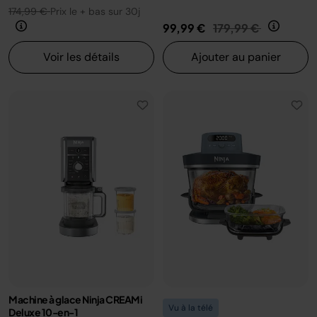
174,99 €
Prix le + bas sur 30j
Prix réduit de
au
99,99 €
179,99 €
Voir les détails
Ajouter au panier
Machine à glace Ninja CREAMi
Vu à la télé
Deluxe 10-en-1