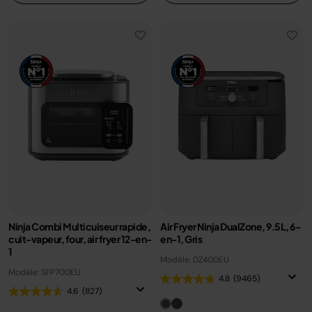
Ninja Combi Multicuiseur rapide,
Air Fryer Ninja DualZone, 9.5L, 6-
cuit-vapeur, four, air fryer 12-en-
en-1, Gris
1
Modèle: DZ400EU
Modèle: SFP700EU
4.8
(9465)
4.6
(827)