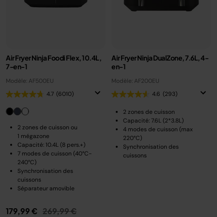
Air Fryer Ninja Foodi Flex, 10.4L,
Air Fryer Ninja DualZone, 7.6L, 4-
7-en-1
en-1
Modèle: AF500EU
Modèle: AF200EU
4.7
(6010)
4.6
(293)
2 zones de cuisson
Capacité: 7.6L (2*3.8L)
2 zones de cuisson ou
4 modes de cuisson (max
1 mégazone
220°C)
Capacité: 10.4L (8 pers.+)
Synchronisation des
7 modes de cuisson (40°C-
cuissons
240°C)
Synchronisation des
cuissons
Séparateur amovible
Prix réduit de
au
179,99 €
269,99 €