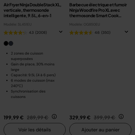
Air Fryer Ninja DoubleStack XL,
Barbecue électrique et fumoir
verticale, thermosonde
Ninja Woodfire Pro XL avec
intelligente, 9.5L, 6-en-1
thermosonde Smart Cook
OG850EU
Modèle: SL451EU
Modèle: OG850EU
4.3
(2008)
4.6
(350)
2 zones de cuisson
superposées
Gain de place, 30% moins
large
Capacité: 9.5L (4 à 6 pers)
6 modes de cuisson (max
240°C)
Synchronisation des
cuissons
Prix réduit de
au
Prix réduit de
au
199,99 €
289,99 €
329,99 €
399,99 €
Voir les détails
Ajouter au panier