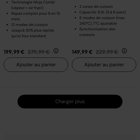
Technologie Ninja Combi
2 zones de cuisson
(vapeur + air fryer)
Capacité: 9.5L (4 à 6 pers)
Repas complet pour 8 en 15
6 modes de cuisson (max
mins
240°C), T°C ajustable
12 modes de cuisson
Synchronisation des
Jusqu'à 50% plus rapide
cuissons
qu'un four standard
Prix réduit de
au
Prix réduit de
au
199,99 €
279,99 €
149,99 €
229,99 €
Ajouter au panier
Ajouter au panier
Charger
Charger plus