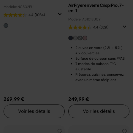
Air Fryer en verre Crispi Pro, 7-
Modèle: NC502EU
en-1
4.4
(1084)
Modèle: AS101EUCY
4.4
(329)
2 cuves en verre (2.3L + 5.7L)
+ 2 couvercles
Surface de cuisson sans PFAS
7 modes de cuisson, T°C
ajustable
Préparez, cuisinez, conservez
avec un même récipient
269,99 €
249,99 €
Voir les détails
Voir les détails