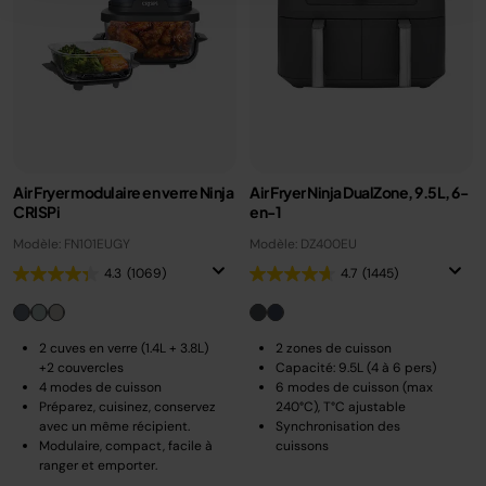
Air Fryer modulaire en verre Ninja
Air Fryer Ninja DualZone, 9.5L, 6-
CRISPi
en-1
Modèle: FN101EUGY
Modèle: DZ400EU
4.3
(1069)
4.7
(1445)
2 cuves en verre (1.4L + 3.8L)
2 zones de cuisson
+2 couvercles
Capacité: 9.5L (4 à 6 pers)
4 modes de cuisson
6 modes de cuisson (max
Préparez, cuisinez, conservez
240°C), T°C ajustable
avec un même récipient.
Synchronisation des
Modulaire, compact, facile à
cuissons
ranger et emporter.