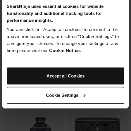
SharkNinja uses essential cookies for website
Machine à expresso semi-
functionality and additional tracking tools for
automatique
Capacité 4.4L (3.3L util.)
Recommandation de finesse
performance insights.
12+ verres de 25 cl
de mouture
6 programmes + SlushAssist
You can click on "Accept all cookies" to consent to the
Broyeur et balance intégrés
Mousseur à lait automatique
above mentioned uses, or click on "Cookie Settings" to
avec buse vapeur et fouet
configure your choices. To change your settings at any
électrique
time please visit our
Cookie Notice
.
Fonctions Espresso et Café
filtre (dont Cold Brew)
Prix réduit de
au
349,99 €
699,99 €
849,99 €
Accept all Cookies
Voir les détails
Ajouter au panier
Cookie Settings