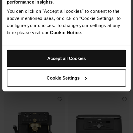
performance insights.
2 cuves en verre (1.4L + 3.8L)
You can click on "Accept all cookies" to consent to the
Housse de protection offerte* avec
+2 couvercles
En savoir plus
4 modes de cuisson
ce four à pizza.
above mentioned uses, or click on "Cookie Settings" to
Préparez, cuisinez, conservez
configure your choices. To change your settings at any
avec un même récipient.
time please visit our
Cookie Notice
.
Modulaire, compact, facile à
ranger et emporter.
Prix réduit de
au
259,99 €
-
289,99 €
119,99 €
179,99 €
Accept all Cookies
239,99 €
Prix le + bas sur 30j
109,99 €
Prix le + bas sur 30j
Cookie Settings
Voir les détails
Voir les détails