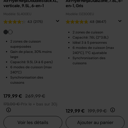
Air Fryer Ninja DoubleStack XL,
Air Fryer Ninja DualZone, 7.6L, 6-
verticale, 9.5L, 6-en-1
en-1, Gris
Modèle: SL400EU
Modèle: DZ300EU
4.3
(2175)
4.8
(8647)
2 zones de cuisson
Capacité: 7.6L (2*3.8L)
2 zones de cuisson
Idéal 3 à 5 personnes
superposées
6 modes de cuisson (max
Gain de place, 30% moins
240°C), T°C ajustable
large
Synchronisation des
Capacité: 9.5L (4 à 6 pers)
cuissons
6 modes de cuisson (max
240°C)
Synchronisation des
cuissons
Prix réduit de
au
179,99 €
269,99 €
173,00 €
Prix le + bas sur 30j
Prix réduit de
au
129,99 €
199,99 €
Voir les détails
Ajouter au panier