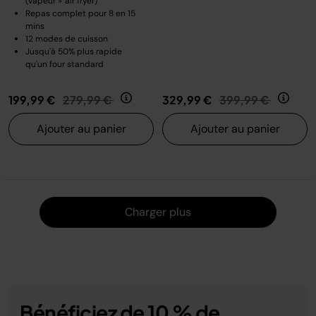
(vapeur + air fryer)
Repas complet pour 8 en 15
mins
12 modes de cuisson
Jusqu'à 50% plus rapide
qu'un four standard
Prix réduit de
au
Prix réduit de
au
199,99 €
279,99 €
329,99 €
399,99 €
Ajouter au panier
Ajouter au panier
Charger
Charger plus
Bénéficiez de 10 % de