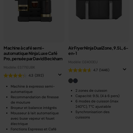
Machine à café semi-
Air Fryer Ninja DualZone, 9.5L, 6-
automatique Ninja Luxe Café
en-1
Pro, pensée par David Beckham
Modèle: DZ400EU
Modèle: ES771EUBK
4.7
(1446)
4.3
(392)
Machine à expresso semi-
2 zones de cuisson
automatique
Capacité: 9.5L (4 à 6 pers)
Recommandation de finesse
6 modes de cuisson (max
de mouture
240°C), T°C ajustable
Broyeur et balance intégrés
Synchronisation des
Mousseur à lait automatique
cuissons
avec buse vapeur et fouet
électrique
Fonctions Espresso et Café