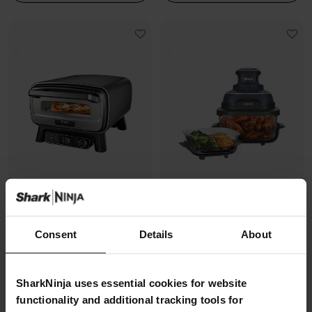
Four à pizza électrique
Air Fryer modulaire en verre Ninja
Consent
Details
About
d’extérieur, avec fonction Air
CRISPi
Fryer Ninja Artisan
Modèle: FN101EUGY
Modèle: MO201EU
4.3
(1070)
SharkNinja uses essential cookies for website
4.7
(228)
functionality and additional tracking tools for