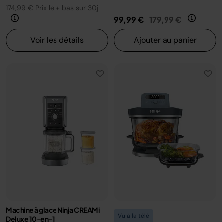
174,99 €
Prix le + bas sur 30j
Prix réduit de
au
99,99 €
179,99 €
Voir les détails
Ajouter au panier
Machine à glace Ninja CREAMi
Vu à la télé
Deluxe 10-en-1