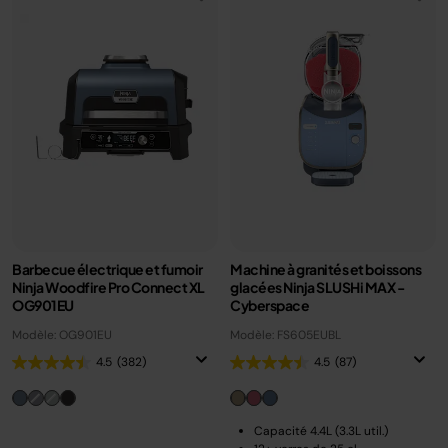
Barbecue électrique et fumoir
Machine à granités et boissons
Ninja Woodfire Pro Connect XL
glacées Ninja SLUSHi MAX -
OG901EU
Cyberspace
Modèle: OG901EU
Modèle: FS605EUBL
4.5
(382)
4.5
(87)
Capacité 4.4L (3.3L util.)