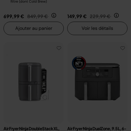
filtre (dont Cold Brew)
Prix réduit de
au
Prix réduit de
au
699,99 €
849,99 €
149,99 €
229,99 €
Ajouter au panier
Voir les détails
Air Fryer Ninja DoubleStack XL,
Air Fryer Ninja DualZone, 9.5L, 6-