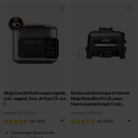
Ninja Combi Multicuiseur rapide,
Barbecue électrique et fumoir
cuit-vapeur, four, air fryer 12-en-
Ninja Woodfire Pro XL avec
1
thermosonde Smart Cook
OG850EU
Modèle: SFP700EU
Modèle: OG850EU
4.6
(828)
4.6
(350)
Technologie Ninja Combi