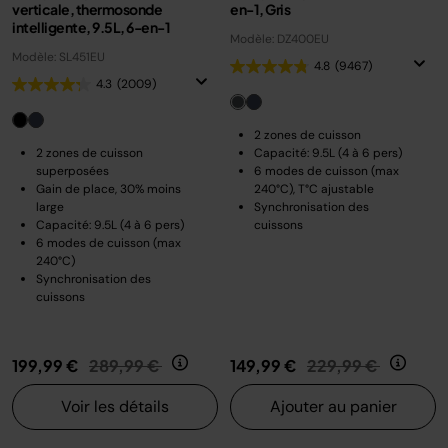
verticale, thermosonde
en-1, Gris
intelligente, 9.5L, 6-en-1
Modèle: DZ400EU
Modèle: SL451EU
4.8
(9467)
4.3
(2009)
2 zones de cuisson
2 zones de cuisson
Capacité: 9.5L (4 à 6 pers)
superposées
6 modes de cuisson (max
Gain de place, 30% moins
240°C), T°C ajustable
large
Synchronisation des
Capacité: 9.5L (4 à 6 pers)
cuissons
6 modes de cuisson (max
240°C)
Synchronisation des
cuissons
Prix réduit de
au
Prix réduit de
au
199,99 €
289,99 €
149,99 €
229,99 €
Voir les détails
Ajouter au panier