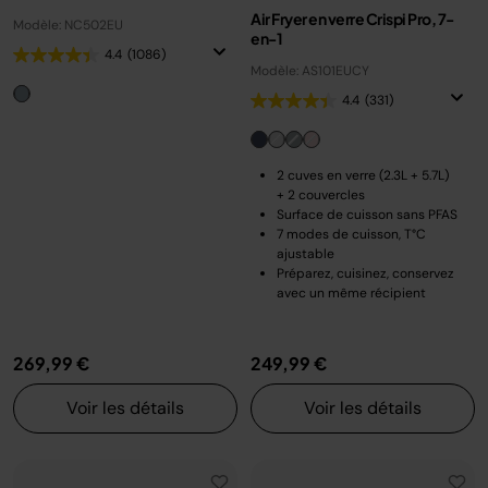
Air Fryer en verre Crispi Pro, 7-
Modèle: NC502EU
en-1
4.4
(1086)
Modèle: AS101EUCY
4.4
(331)
2 cuves en verre (2.3L + 5.7L)
+ 2 couvercles
Surface de cuisson sans PFAS
7 modes de cuisson, T°C
ajustable
Préparez, cuisinez, conservez
avec un même récipient
269,99 €
249,99 €
Voir les détails
Voir les détails