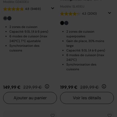
Modèle: DZ400EU
Modèle: SL451EU
4.8
(9469)
4.3
(2010)
2 zones de cuisson
Capacité: 9.5L (4 à 6 pers)
2 zones de cuisson
6 modes de cuisson (max
superposées
240°C), T°C ajustable
Gain de place, 30% moins
Synchronisation des
large
cuissons
Capacité: 9.5L (4 à 6 pers)
6 modes de cuisson (max
240°C)
Synchronisation des
cuissons
Prix réduit de
au
Prix réduit de
au
149,99 €
229,99 €
199,99 €
289,99 €
Ajouter au panier
Voir les détails