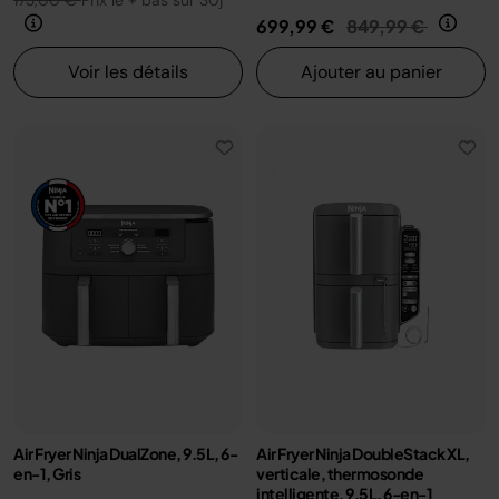
173,00 €
Prix le + bas sur 30j
Prix réduit de
au
699,99 €
849,99 €
Voir les détails
Ajouter au panier
Air Fryer Ninja DualZone, 9.5L, 6-
Air Fryer Ninja DoubleStack XL,
en-1, Gris
verticale, thermosonde
intelligente, 9.5L, 6-en-1