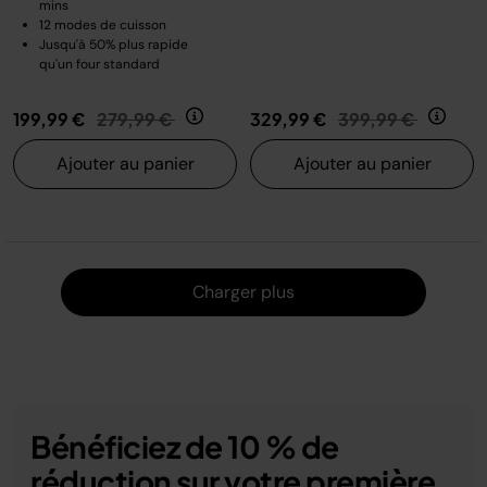
mins
12 modes de cuisson
Jusqu'à 50% plus rapide
qu'un four standard
Prix réduit de
au
Prix réduit de
au
199,99 €
279,99 €
329,99 €
399,99 €
Ajouter au panier
Ajouter au panier
Charger
Charger plus
Bénéficiez de 10 % de
réduction sur votre première