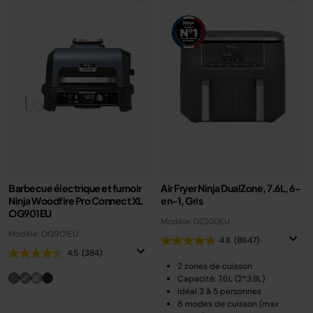
Barbecue électrique et fumoir
Air Fryer Ninja DualZone, 7.6L, 6-
Ninja Woodfire Pro Connect XL
en-1, Gris
OG901EU
Modèle: DZ300EU
Modèle: OG901EU
4.8
(8647)
4.5
(384)
2 zones de cuisson
Capacité: 7.6L (2*3.8L)
Idéal 3 à 5 personnes
6 modes de cuisson (max