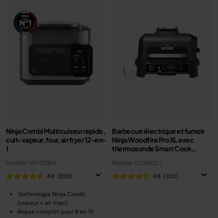
Ninja Combi Multicuiseur rapide,
Barbecue électrique et fumoir
cuit-vapeur, four, air fryer 12-en-
Ninja Woodfire Pro XL avec
1
thermosonde Smart Cook
OG850EU
Modèle: SFP700EU
Modèle: OG850EU
4.6
(828)
4.6
(350)
Technologie Ninja Combi
(vapeur + air fryer)
Repas complet pour 8 en 15