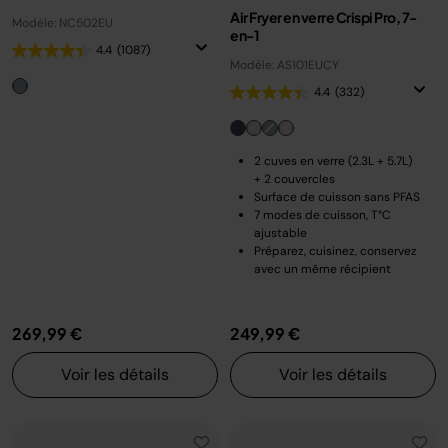
Air Fryer en verre Crispi Pro, 7-
Modèle: NC502EU
en-1
4.4
(1087)
Modèle: AS101EUCY
4.4
(332)
2 cuves en verre (2.3L + 5.7L)
+ 2 couvercles
Surface de cuisson sans PFAS
7 modes de cuisson, T°C
ajustable
Préparez, cuisinez, conservez
avec un même récipient
269,99 €
249,99 €
Voir les détails
Voir les détails