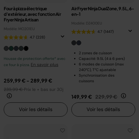
Four à pizza électrique
Air Fryer Ninja DualZone, 9.5L, 6-
d’extérieur, avec fonction Air
en-1
Fryer Ninja Artisan
Modèle: DZ400EU
Modèle: MO201EU
4.7
(1447)
4.7
(228)
2 zones de cuisson
Housse de protection offerte* avec
Capacité: 9.5L (4 à 6 pers)
En savoir plus
6 modes de cuisson (max
ce four à pizza.
240°C), T°C ajustable
Synchronisation des
259,99 €
-
289,99 €
cuissons
239,99 €
Prix le + bas sur 30j
Prix réduit de
au
149,99 €
229,99 €
Voir les détails
Voir les détails