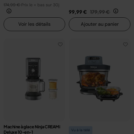
174,99 €
Prix le + bas sur 30j
Prix réduit de
au
99,99 €
179,99 €
Voir les détails
Ajouter au panier
Machine à glace Ninja CREAMi
Vu à la télé
Deluxe 10-en-1