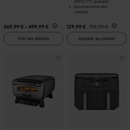
240°C), T°C ajustable
Synchronisation des
cuissons
Prix réduit de
au
369,99 €
-
499,99 €
129,99 €
199,99 €
Voir les détails
Ajouter au panier