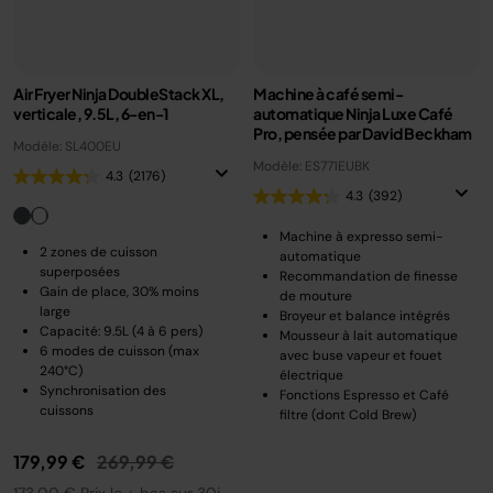
Air Fryer Ninja DoubleStack XL,
Machine à café semi-
verticale, 9.5L, 6-en-1
automatique Ninja Luxe Café
Pro, pensée par David Beckham
Modèle: SL400EU
Modèle: ES771EUBK
4.3
(2176)
4.3
(392)
Machine à expresso semi-
2 zones de cuisson
automatique
superposées
Recommandation de finesse
Gain de place, 30% moins
de mouture
large
Broyeur et balance intégrés
Capacité: 9.5L (4 à 6 pers)
Mousseur à lait automatique
6 modes de cuisson (max
avec buse vapeur et fouet
240°C)
électrique
Synchronisation des
Fonctions Espresso et Café
cuissons
filtre (dont Cold Brew)
Prix réduit de
au
179,99 €
269,99 €