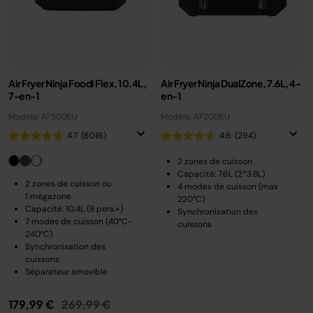
Air Fryer Ninja Foodi Flex, 10.4L,
Air Fryer Ninja DualZone, 7.6L, 4-
7-en-1
en-1
Modèle: AF500EU
Modèle: AF200EU
4.7
(6016)
4.6
(294)
2 zones de cuisson
Capacité: 7.6L (2*3.8L)
2 zones de cuisson ou
4 modes de cuisson (max
1 mégazone
220°C)
Capacité: 10.4L (8 pers.+)
Synchronisation des
7 modes de cuisson (40°C-
cuissons
240°C)
Synchronisation des
cuissons
Séparateur amovible
Prix réduit de
au
179,99 €
269,99 €