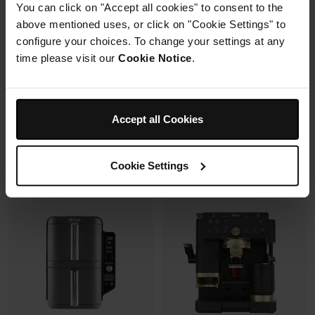
You can click on "Accept all cookies" to consent to the
avec un même récipient.
Modulaire, compact, facile à
above mentioned uses, or click on "Cookie Settings" to
ranger et emporter.
configure your choices. To change your settings at any
time please visit our
Cookie Notice
.
Prix réduit de
au
119,99 €
179,99 €
109,99 €
Prix le + bas sur 30j
349,99 €
Accept all Cookies
Voir les détails
Voir les détails
Cookie Settings