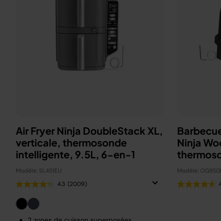
Air Fryer Ninja DoubleStack XL,
Barbecue
verticale, thermosonde
Ninja Wo
intelligente, 9.5L, 6-en-1
thermos
OG850E
Modèle: SL451EU
Modèle: OG850
4.3
(2009)
2 zones de cuisson superposées