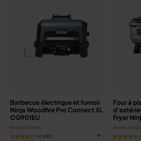
Barbecue électrique et fumoir
Four à pi
Ninja Woodfire Pro Connect XL
d’extérie
OG901EU
Fryer Nin
Modèle: OG901EU
Modèle: MO201
4.5
(381)
4