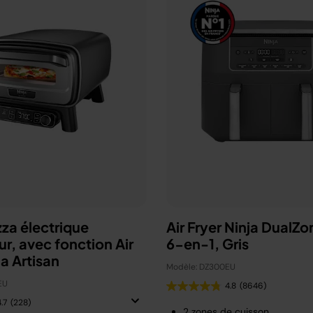
zza électrique
Air Fryer Ninja DualZo
ur, avec fonction Air
6-en-1, Gris
ja Artisan
Modèle: DZ300EU
EU
4.8
(8646)
.7
(228)
2 zones de cuisson