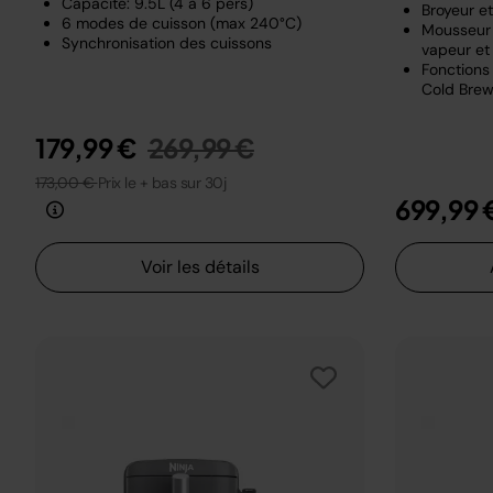
Capacité: 9.5L (4 à 6 pers)
Broyeur e
6 modes de cuisson (max 240°C)
Mousseur 
Synchronisation des cuissons
vapeur et 
Fonctions 
Cold Brew
Prix réduit de
au
179,99 €
269,99 €
173,00 €
Prix le + bas sur 30j
699,99 
Voir les détails