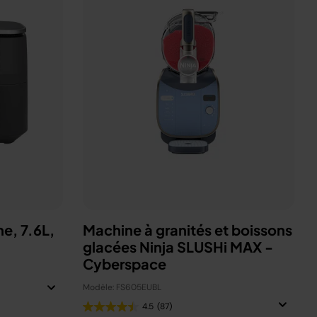
ne, 7.6L,
Machine à granités et boissons
glacées Ninja SLUSHi MAX -
Cyberspace
Modèle: FS605EUBL
4.5
(87)