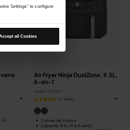
okie Settings" to configure
Accept all Cookies
 verre
Air Fryer Ninja DualZone, 9.5L,
6-en-1
Modèle: DZ400EU
4.7
(1446)
) +2
2 zones de cuisson
Capacité: 9.5L (4 à 6 pers)