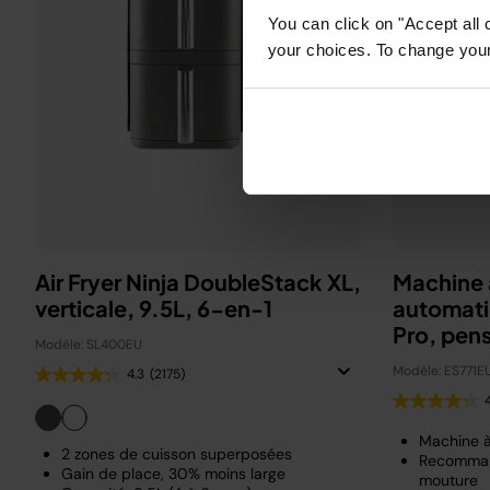
You can click on "Accept all 
your choices. To change your 
Air Fryer Ninja DoubleStack XL,
Machine 
verticale, 9.5L, 6-en-1
automati
Pro, pen
Modèle: SL400EU
Beckha
Modèle: ES771E
4.3
(2175)
Machine 
2 zones de cuisson superposées
Recomman
Gain de place, 30% moins large
mouture