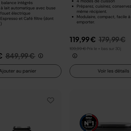
4 modes de cuisson
t balance intégrés
Préparez, cuisinez, conserve
à lait automatique avec buse
même récipient.
fouet électrique
Modulaire, compact, facile à
Espresso et Café filtre (dont
emporter.
)
Prix rédui
a
119,99 €
179,99 €
109,99 €
Prix le + bas sur 30j
Prix réduit de
au
€
849,99 €
Ajouter au panier
Voir les détails