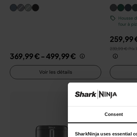
Housse de
four à pi
259,99 
239,99 €
Prix 
369,99 €
-
499,99 €
Voir les détails
Consent
SharkNinja uses essential co