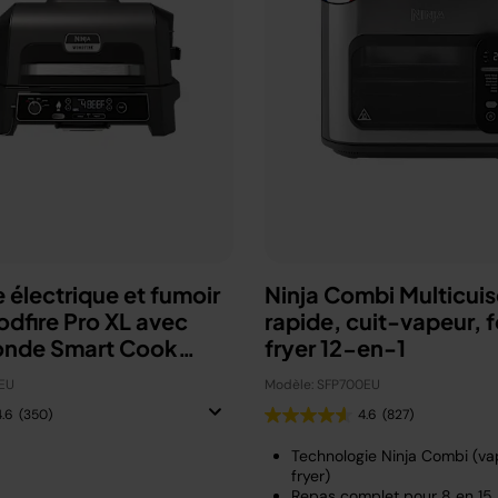
 électrique et fumoir
Ninja Combi Multicuis
odfire Pro XL avec
rapide, cuit-vapeur, fo
onde Smart Cook
fryer 12-en-1
U
EU
Modèle: SFP700EU
4.6
(350)
4.6
(827)
Technologie Ninja Combi (vap
fryer)
Repas complet pour 8 en 15