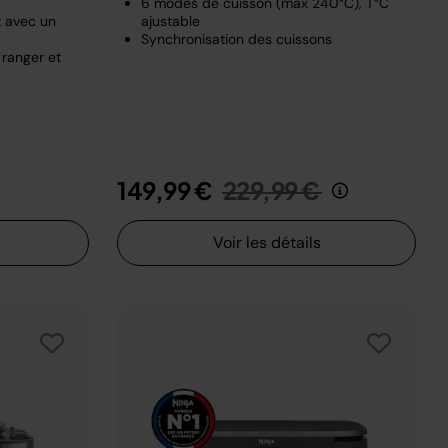
6 modes de cuisson (max 240°C), T°C
z avec un
ajustable
Synchronisation des cuissons
 ranger et
t de
u
Prix réduit de
au
149,99 €
229,99 €
Voir les détails