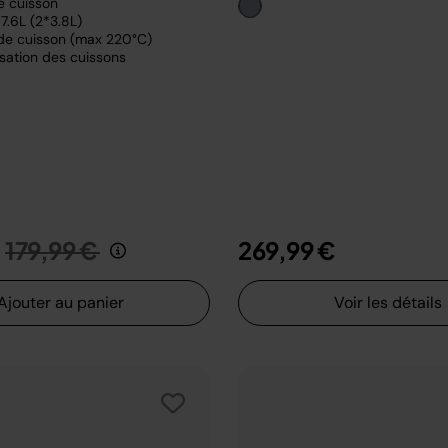
e cuisson
7.6L (2*3.8L)
de cuisson (max 220°C)
sation des cuissons
Prix réduit de
au
179,99 €
269,99 €
Ajouter au panier
Voir les détails