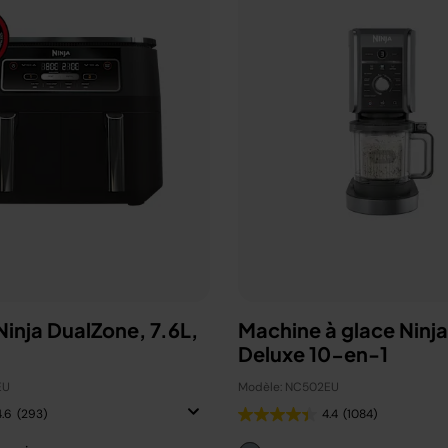
 Ninja DualZone, 7.6L,
Machine à glace Ninj
Deluxe 10-en-1
EU
Modèle: NC502EU
4.6
(293)
4.4
(1084)