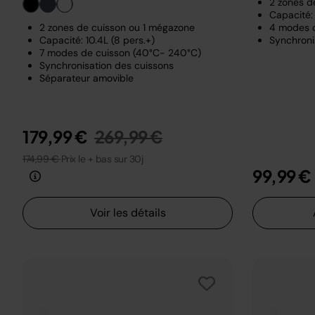
2 zones d
Capacité: 
2 zones de cuisson ou 1 mégazone
4 modes 
Capacité: 10.4L (8 pers.+)
Synchroni
7 modes de cuisson (40°C- 240°C)
Synchronisation des cuissons
Séparateur amovible
Prix réduit de
au
179,99 €
269,99 €
174,99 €
Prix le + bas sur 30j
99,99 €
Voir les détails