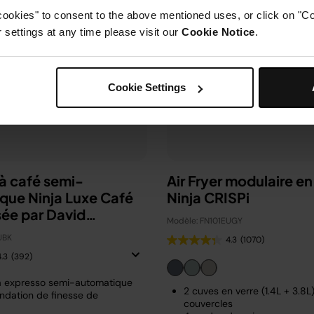
cookies" to consent to the above mentioned uses, or click on "Co
settings at any time please visit our
Cookie Notice
.
Cookie Settings
à café semi-
Air Fryer modulaire en
que Ninja Luxe Café
Ninja CRISPi
sée par David
Modèle: FN101EUGY
m
UBK
4.3
(1070)
4.3
(392)
à expresso semi-automatique
2 cuves en verre (1.4L + 3.8L
dation de finesse de
couvercles