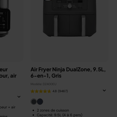
eur
Air Fryer Ninja DualZone, 9.5L,
ur, air
6-en-1, Gris
Modèle: DZ400EU
4.8
(9467)
eur + air
2 zones de cuisson
Capacité: 9.5L (4 à 6 pers)
 mins