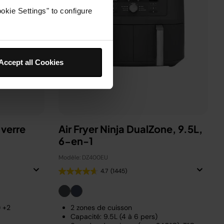
okie Settings" to configure
Accept all Cookies
 verre
Air Fryer Ninja DualZone, 9.5L,
6-en-1
Modèle: DZ400EU
4.7
(1445)
) +2
2 zones de cuisson
Capacité: 9.5L (4 à 6 pers)