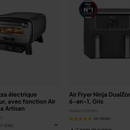
zza électrique
Air Fryer Ninja DualZo
ur, avec fonction Air
6-en-1, Gris
ja Artisan
Modèle: DZ300EU
EU
4.8
(8646)
.7
(226)
2 zones de cuisson