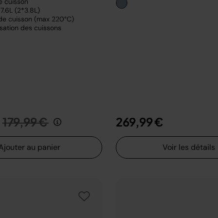
e cuisson
7.6L (2*3.8L)
de cuisson (max 220°C)
sation des cuissons
Prix réduit de
au
179,99 €
269,99 €
Ajouter au panier
Voir les détails