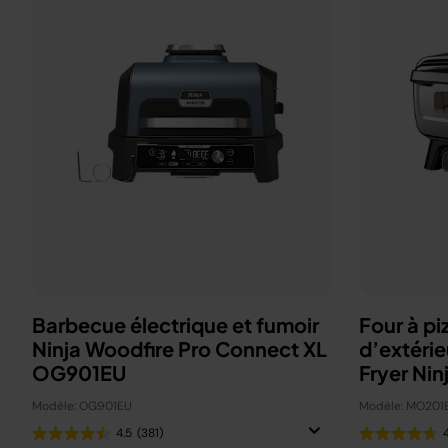
Barbecue électrique et fumoir
Four à pi
Ninja Woodfire Pro Connect XL
d’extérie
OG901EU
Fryer Nin
Modèle: OG901EU
Modèle: MO201
4.5
(381)
4