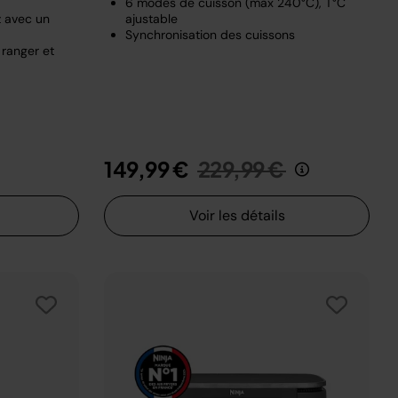
6 modes de cuisson (max 240°C), T°C
z avec un
ajustable
Synchronisation des cuissons
 ranger et
t de
u
Prix réduit de
au
149,99 €
229,99 €
Voir les détails