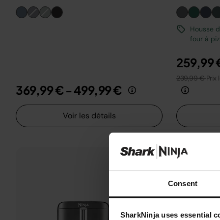
Housse de
four à pi
259,99 
239,99 €
Prix 
369,99 €
-
499,99 €
Voir les détails
Consent
SharkNinja uses essential co