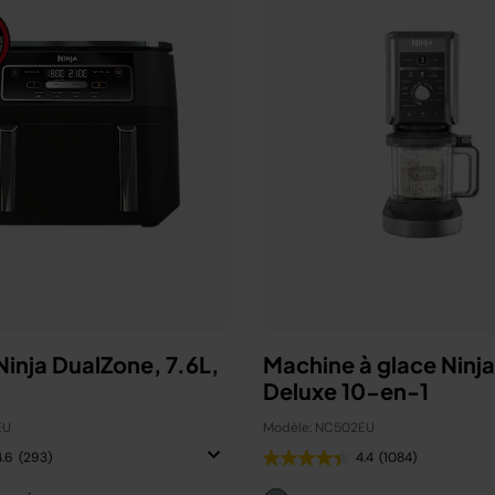
 Ninja DualZone, 7.6L,
Machine à glace Ninj
Deluxe 10-en-1
EU
Modèle: NC502EU
4.6
(293)
4.4
(1084)