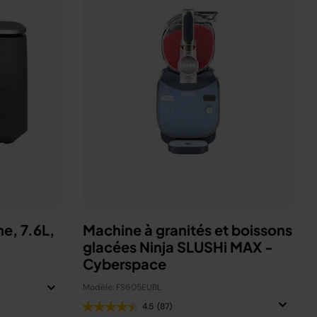
ne, 7.6L,
Machine à granités et boissons
glacées Ninja SLUSHi MAX -
Cyberspace
Modèle: FS605EUBL
4.5
(87)