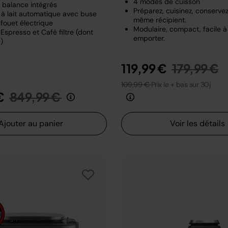
4 modes de cuisson
t balance intégrés
Préparez, cuisinez, conserve
à lait automatique avec buse
même récipient.
fouet électrique
Modulaire, compact, facile à
Espresso et Café filtre (dont
emporter.
)
Prix rédui
a
119,99 €
179,99 €
109,99 €
Prix le + bas sur 30j
Prix réduit de
au
€
849,99 €
Ajouter au panier
Voir les détails