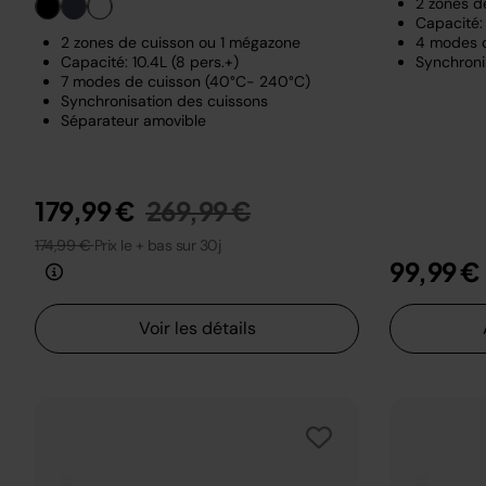
2 zones d
Capacité: 
2 zones de cuisson ou 1 mégazone
4 modes 
Capacité: 10.4L (8 pers.+)
Synchroni
7 modes de cuisson (40°C- 240°C)
Synchronisation des cuissons
Séparateur amovible
Prix réduit de
au
179,99 €
269,99 €
174,99 €
Prix le + bas sur 30j
99,99 €
Voir les détails