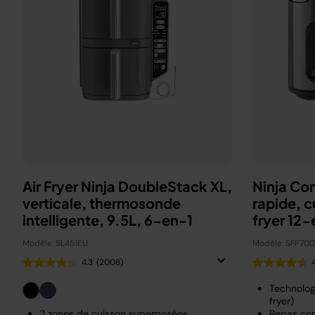
Air Fryer Ninja DoubleStack XL,
Ninja Co
verticale, thermosonde
rapide, c
intelligente, 9.5L, 6-en-1
fryer 12-
Modèle: SL451EU
Modèle: SFP70
4.3
(2008)
Technolog
fryer)
2 zones de cuisson superposées
Repas com