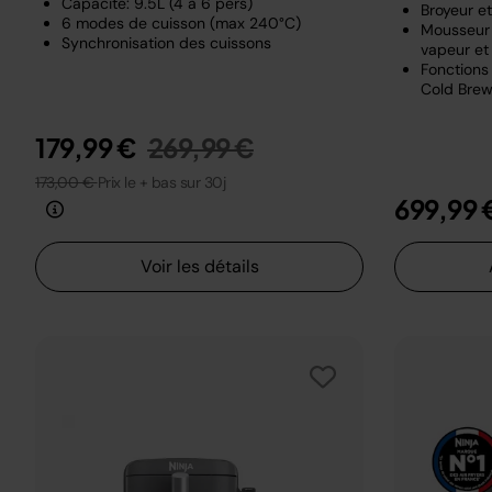
Capacité: 9.5L (4 à 6 pers)
Broyeur e
6 modes de cuisson (max 240°C)
Mousseur 
Synchronisation des cuissons
vapeur et 
Fonctions 
Cold Brew
Prix réduit de
au
179,99 €
269,99 €
173,00 €
Prix le + bas sur 30j
699,99 
Voir les détails