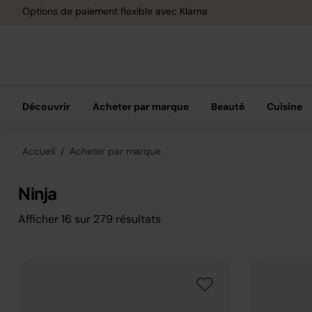
Livraison gratuite dès 40 € d'achat
Découvrir
Acheter par marque
Beauté
Cuisine
Accueil
Acheter par marque
Ninja
Afficher
16
sur
279
résultats