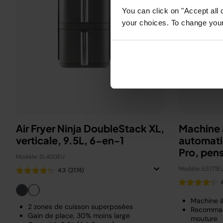
You can click on "Accept all 
your choices. To change your 
Air Fryer Ninja DoubleStack XL,
Machine 
verticale, 9.5L, 6-en-1
automati
Pro, pen
Modèle: SL400EU
Beckha
Modèle: ES771E
4.3
(2174)
Machine 
2 zones de cuisson superposées
Recomman
Gain de place, 30% moins large
mouture