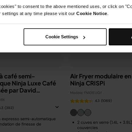
cookies" to consent to the above mentioned uses, or click on "Co
settings at any time please visit our
Cookie Notice
.
Cookie Settings
à café semi-
Air Fryer modulaire en
que Ninja Luxe Café
Ninja CRISPi
sée par David
Modèle: FN101EUGY
m
UBK
4.3
(1069)
4.3
(392)
à expresso semi-automatique
2 cuves en verre (1.4L + 3.8L
dation de finesse de
couvercles