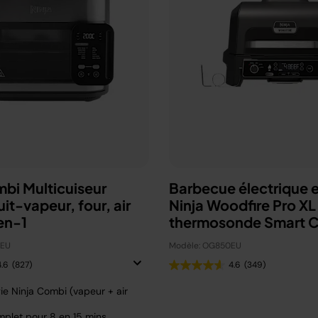
mbi Multicuiseur
Barbecue électrique e
uit-vapeur, four, air
Ninja Woodfire Pro XL
en-1
thermosonde Smart 
OG850EU
0EU
Modèle: OG850EU
4.6
(827)
4.6
(349)
ie Ninja Combi (vapeur + air
plet pour 8 en 15 mins