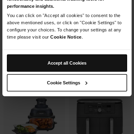
Mousseur à lait automatique
6 modes de cuisson (max
performance insights.
avec buse vapeur et fouet
240°C)
électrique
You can click on "Accept all cookies" to consent to the
Synchronisation des
Fonctions Espresso et Café
cuissons
above mentioned uses, or click on "Cookie Settings" to
filtre (dont Cold Brew)
configure your choices. To change your settings at any
Prix réduit de
au
179,99 €
269,99 €
time please visit our
Cookie Notice
.
173,00 €
Prix le + bas sur 30j
Prix réduit de
au
699,99 €
849,99 €
Voir les détails
Ajouter au panier
Accept all Cookies
Cookie Settings