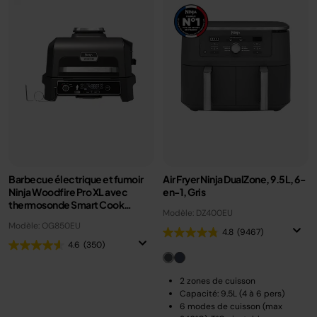
Barbecue électrique et fumoir
Air Fryer Ninja DualZone, 9.5L, 6-
Ninja Woodfire Pro XL avec
en-1, Gris
thermosonde Smart Cook
Modèle: DZ400EU
OG850EU
Modèle: OG850EU
4.8
(9467)
4.6
(350)
2 zones de cuisson
Capacité: 9.5L (4 à 6 pers)
6 modes de cuisson (max