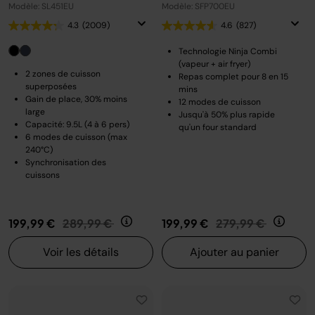
Modèle: SL451EU
Modèle: SFP700EU
4.3
(2009)
4.6
(827)
Technologie Ninja Combi
(vapeur + air fryer)
2 zones de cuisson
Repas complet pour 8 en 15
superposées
mins
Gain de place, 30% moins
12 modes de cuisson
large
Jusqu'à 50% plus rapide
Capacité: 9.5L (4 à 6 pers)
qu'un four standard
6 modes de cuisson (max
240°C)
Synchronisation des
cuissons
Prix réduit de
au
Prix réduit de
au
199,99 €
289,99 €
199,99 €
279,99 €
Voir les détails
Ajouter au panier