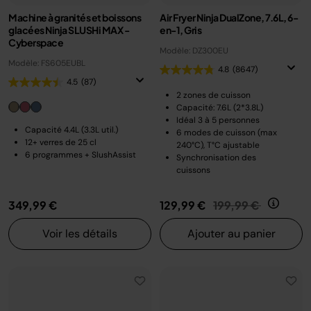
Machine à granités et boissons
Air Fryer Ninja DualZone, 7.6L, 6-
glacées Ninja SLUSHi MAX -
en-1, Gris
Cyberspace
Modèle: DZ300EU
Modèle: FS605EUBL
4.8
(8647)
4.5
(87)
2 zones de cuisson
Capacité: 7.6L (2*3.8L)
Idéal 3 à 5 personnes
Capacité 4.4L (3.3L util.)
6 modes de cuisson (max
12+ verres de 25 cl
240°C), T°C ajustable
6 programmes + SlushAssist
Synchronisation des
cuissons
Prix réduit de
au
349,99 €
129,99 €
199,99 €
Voir les détails
Ajouter au panier