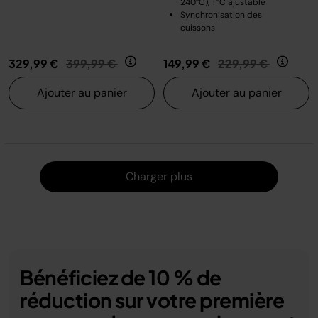
240°C), T°C ajustable
Synchronisation des
cuissons
Prix réduit de
au
Prix réduit de
au
329,99 €
399,99 €
149,99 €
229,99 €
Ajouter au panier
Ajouter au panier
Charger
Charger plus
Bénéficiez de 10 % de
réduction sur votre première