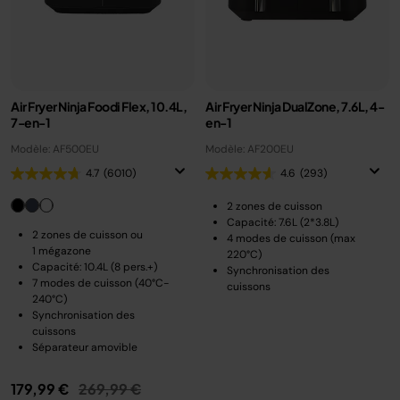
Air Fryer Ninja Foodi Flex, 10.4L,
Air Fryer Ninja DualZone, 7.6L, 4-
7-en-1
en-1
Modèle: AF500EU
Modèle: AF200EU
4.7
(6010)
4.6
(293)
2 zones de cuisson
Capacité: 7.6L (2*3.8L)
2 zones de cuisson ou
4 modes de cuisson (max
1 mégazone
220°C)
Capacité: 10.4L (8 pers.+)
Synchronisation des
7 modes de cuisson (40°C-
cuissons
240°C)
Synchronisation des
cuissons
Séparateur amovible
Prix réduit de
au
179,99 €
269,99 €