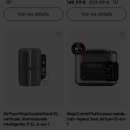
Prix réduit de
au
149,99 €
229,99 €
Voir les détails
Voir les détails
Air Fryer Ninja DoubleStack XL,
Ninja Combi Multicuiseur rapide,
verticale, thermosonde
cuit-vapeur, four, air fryer 12-en-
intelligente, 9.5L, 6-en-1
1