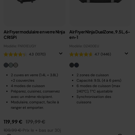
Air Fryer modulaire en verre Ninja
Air Fryer Ninja DualZone, 9.5L, 6-
CRISPi
en-1
Modèle: FN101EUGY
Modèle: DZ400EU
4.3
(1070)
4.7
(1446)
2 cuves en verre (1.4L + 3.8L)
2 zones de cuisson
+2 couvercles
Capacité: 9.5L (4 à 6 pers)
4 modes de cuisson
6 modes de cuisson (max
Préparez, cuisinez, conservez
240°C), T°C ajustable
avec un même récipient.
Synchronisation des
Modulaire, compact, facile à
cuissons
ranger et emporter.
Prix réduit de
au
119,99 €
179,99 €
109,99 €
Prix le + bas sur 30j