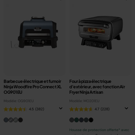
Barbecue électrique et fumoir
Four à pizza électrique
Ninja Woodfire Pro Connect XL
d’extérieur, avec fonction Air
OG901EU
Fryer Ninja Artisan
Modèle: OG901EU
Modèle: MO201EU
4.5
(382)
4.7
(228)
Housse de protection offerte* avec