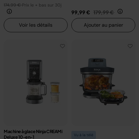
174,99 €
Prix le + bas sur 30j
Prix réduit de
au
99,99 €
179,99 €
Voir les détails
Ajouter au panier
Machine à glace Ninja CREAMi
Vu à la télé
Deluxe 10-en-1