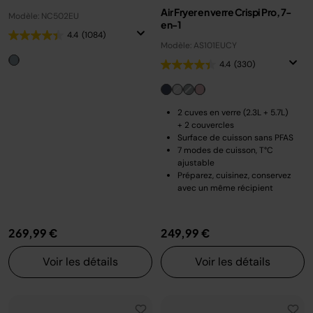
Air Fryer en verre Crispi Pro, 7-
Modèle: NC502EU
en-1
4.4
(1084)
Modèle: AS101EUCY
4.4
(330)
2 cuves en verre (2.3L + 5.7L)
+ 2 couvercles
Surface de cuisson sans PFAS
7 modes de cuisson, T°C
ajustable
Préparez, cuisinez, conservez
avec un même récipient
269,99 €
249,99 €
Voir les détails
Voir les détails