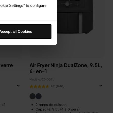
okie Settings" to configure
Accept all Cookies
 verre
Air Fryer Ninja DualZone, 9.5L,
6-en-1
Modèle: DZ400EU
4.7
(1446)
) +2
2 zones de cuisson
Capacité: 9.5L (4 à 6 pers)