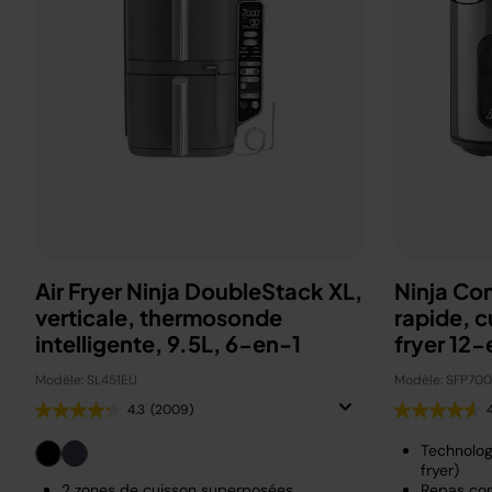
Air Fryer Ninja DoubleStack XL,
Ninja Co
verticale, thermosonde
rapide, c
intelligente, 9.5L, 6-en-1
fryer 12-
Modèle: SL451EU
Modèle: SFP70
4.3
(2009)
Technolog
fryer)
2 zones de cuisson superposées
Repas com