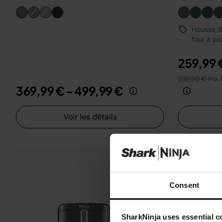
Housse de
four à pi
259,99 
239,99 €
Prix 
369,99 €
-
499,99 €
Voir les détails
Consent
SharkNinja uses essential co