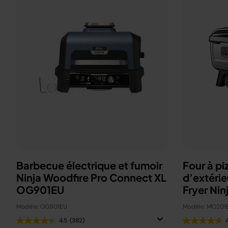
Barbecue électrique et fumoir
Four à pi
Ninja Woodfire Pro Connect XL
d’extérie
OG901EU
Fryer Nin
Modèle: OG901EU
Modèle: MO201
4.5
(382)
4