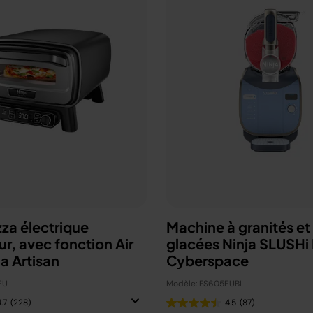
zza électrique
Machine à granités et
ur, avec fonction Air
glacées Ninja SLUSHi
ja Artisan
Cyberspace
EU
Modèle: FS605EUBL
.7
(228)
4.5
(87)