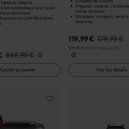
4 modes de cuisson
t balance intégrés
Préparez, cuisinez, conserve
à lait automatique avec buse
même récipient.
fouet électrique
Modulaire, compact, facile à
Espresso et Café filtre (dont
emporter.
)
Prix rédui
a
119,99 €
179,99 €
109,99 €
Prix le + bas sur 30j
Prix réduit de
au
€
849,99 €
Ajouter au panier
Voir les détails