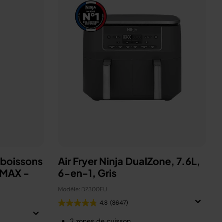
 boissons
Air Fryer Ninja DualZone, 7.6L,
 MAX -
6-en-1, Gris
Modèle: DZ300EU
4.8
(8647)
2 zones de cuisson