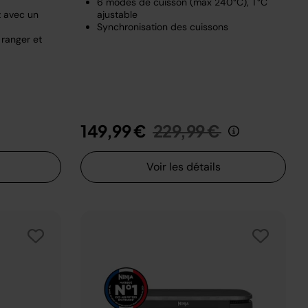
6 modes de cuisson (max 240°C), T°C
z avec un
ajustable
Synchronisation des cuissons
 ranger et
t de
u
Prix réduit de
au
149,99 €
229,99 €
Voir les détails