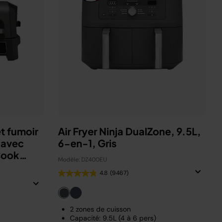
t fumoir
Air Fryer Ninja DualZone, 9.5L,
 avec
6-en-1, Gris
Cook
Modèle: DZ400EU
4.8
(9467)
2 zones de cuisson
Capacité: 9.5L (4 à 6 pers)