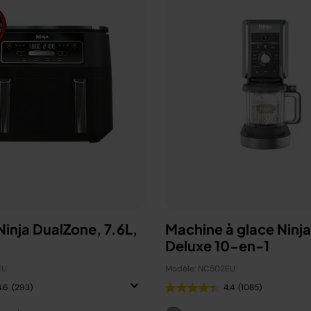
 Ninja DualZone, 7.6L,
Machine à glace Ninj
Deluxe 10-en-1
EU
Modèle: NC502EU
4.6
(293)
4.4
(1085)