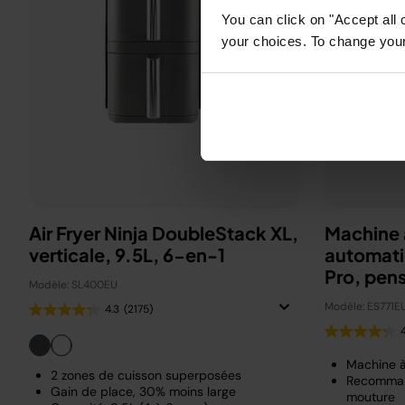
You can click on "Accept all 
your choices. To change your 
Air Fryer Ninja DoubleStack XL,
Machine 
verticale, 9.5L, 6-en-1
automati
Pro, pen
Modèle: SL400EU
Beckha
Modèle: ES771E
4.3
(2175)
Machine 
2 zones de cuisson superposées
Recomman
Gain de place, 30% moins large
mouture