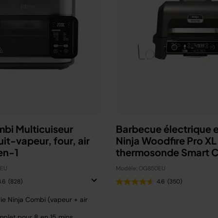
mbi Multicuiseur
Barbecue électrique e
uit-vapeur, four, air
Ninja Woodfire Pro XL
en-1
thermosonde Smart 
OG850EU
0EU
Modèle: OG850EU
4.6
(828)
4.6
(350)
ie Ninja Combi (vapeur + air
plet pour 8 en 15 mins