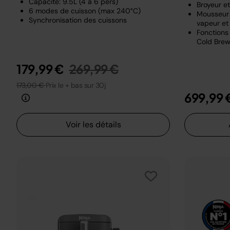
Capacité: 9.5L (4 à 6 pers)
Broyeur e
6 modes de cuisson (max 240°C)
Mousseur 
Synchronisation des cuissons
vapeur et 
Fonctions 
Cold Brew
Prix réduit de
au
179,99 €
269,99 €
173,00 €
Prix le + bas sur 30j
699,99 
Voir les détails