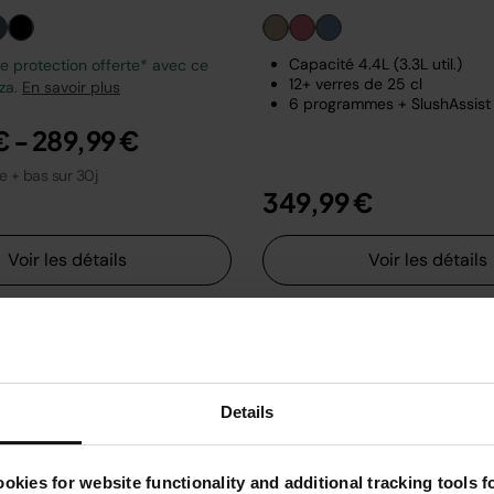
Capacité 4.4L (3.3L util.)
 protection offerte* avec ce
12+ verres de 25 cl
zza.
En savoir plus
6 programmes + SlushAssist
€
-
289,99 €
le + bas sur 30j
349,99 €
Voir les détails
Voir les détails
Details
okies for website functionality and additional tracking tools 