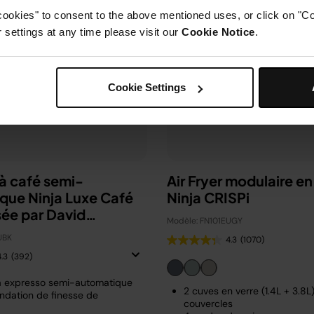
cookies" to consent to the above mentioned uses, or click on "Co
settings at any time please visit our
Cookie Notice
.
Cookie Settings
à café semi-
Air Fryer modulaire en
que Ninja Luxe Café
Ninja CRISPi
sée par David
Modèle: FN101EUGY
m
UBK
4.3
(1070)
4.3
(392)
à expresso semi-automatique
2 cuves en verre (1.4L + 3.8L
dation de finesse de
couvercles