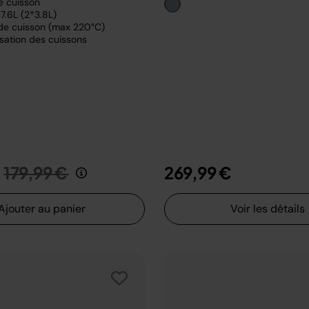
e cuisson
7.6L (2*3.8L)
de cuisson (max 220°C)
sation des cuissons
Prix réduit de
au
179,99 €
269,99 €
Ajouter au panier
Voir les détails