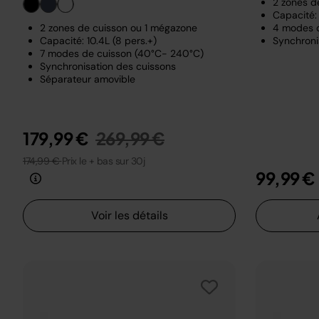
2 zones d
Capacité: 
2 zones de cuisson ou 1 mégazone
4 modes 
Capacité: 10.4L (8 pers.+)
Synchroni
7 modes de cuisson (40°C- 240°C)
Synchronisation des cuissons
Séparateur amovible
Prix réduit de
au
179,99 €
269,99 €
174,99 €
Prix le + bas sur 30j
99,99 €
Voir les détails