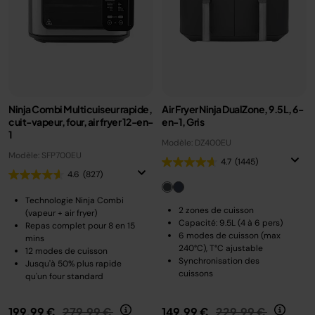
Ninja Combi Multicuiseur rapide,
Air Fryer Ninja DualZone, 9.5L, 6-
cuit-vapeur, four, air fryer 12-en-
en-1, Gris
1
Modèle: DZ400EU
Modèle: SFP700EU
4.7
(1445)
4.6
(827)
Technologie Ninja Combi
2 zones de cuisson
(vapeur + air fryer)
Capacité: 9.5L (4 à 6 pers)
Repas complet pour 8 en 15
6 modes de cuisson (max
mins
240°C), T°C ajustable
12 modes de cuisson
Synchronisation des
Jusqu'à 50% plus rapide
cuissons
qu'un four standard
Prix réduit de
au
Prix réduit de
au
199,99 €
279,99 €
149,99 €
229,99 €