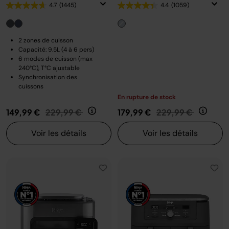
4.7
(1445)
4.4
(1059)
2 zones de cuisson
Capacité: 9.5L (4 à 6 pers)
6 modes de cuisson (max
240°C), T°C ajustable
Synchronisation des
cuissons
En rupture de stock
Prix réduit de
au
Prix réduit de
au
149,99 €
229,99 €
179,99 €
229,99 €
Voir les détails
Voir les détails