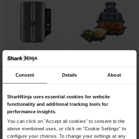
Air Fryer Ninja DoubleStack XL,
Air Fryer modulaire en verre Ninja
Consent
Details
About
verticale, 9.5L, 6-en-1
CRISPi
Modèle: SL400EU
Modèle: FN101EUGY
4.3
(2174)
4.3
(1069)
SharkNinja uses essential cookies for website
functionality and additional tracking tools for
performance insights.
2 zones de cuisson
2 cuves en verre (1.4L + 3.8L)
You can click on "Accept all cookies" to consent to the
superposées
+2 couvercles
Gain de place, 30% moins
4 modes de cuisson
above mentioned uses, or click on "Cookie Settings" to
large
Préparez, cuisinez, conservez
configure your choices. To change your settings at any
Capacité: 9.5L (4 à 6 pers)
avec un même récipient.