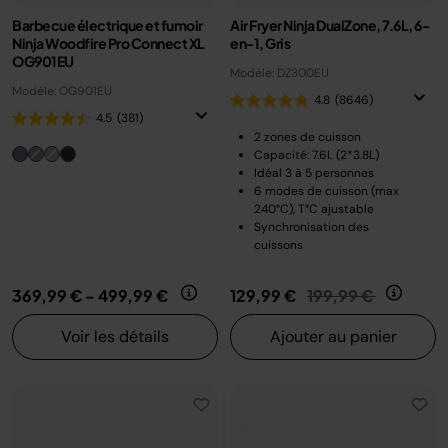
Barbecue électrique et fumoir
Air Fryer Ninja DualZone, 7.6L, 6-
Ninja Woodfire Pro Connect XL
en-1, Gris
OG901EU
Modèle: DZ300EU
Modèle: OG901EU
4.8
(8646)
4.5
(381)
2 zones de cuisson
Capacité: 7.6L (2*3.8L)
Idéal 3 à 5 personnes
6 modes de cuisson (max
240°C), T°C ajustable
Synchronisation des
cuissons
Prix réduit de
au
369,99 €
-
499,99 €
129,99 €
199,99 €
Voir les détails
Ajouter au panier