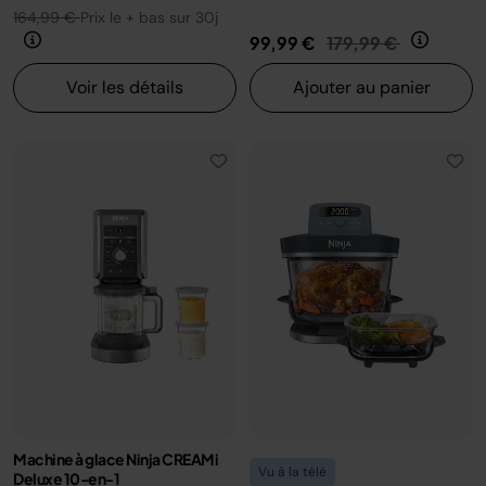
164,99 €
Prix le + bas sur 30j
Prix réduit de
au
99,99 €
179,99 €
Voir les détails
Ajouter au panier
Machine à glace Ninja CREAMi
Vu à la télé
Deluxe 10-en-1