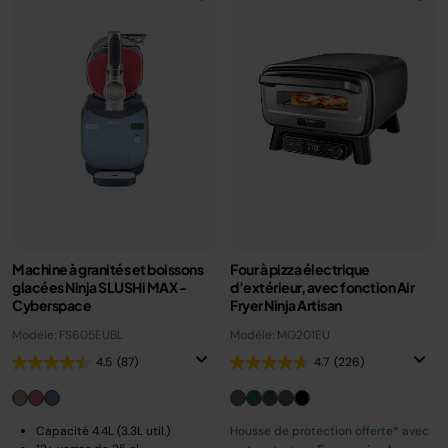
Machine à granités et boissons
Four à pizza électrique
glacées Ninja SLUSHi MAX -
d’extérieur, avec fonction Air
Cyberspace
Fryer Ninja Artisan
Modèle: FS605EUBL
Modèle: MO201EU
4.5
(87)
4.7
(226)
Capacité 4.4L (3.3L util.)
Housse de protection offerte* avec