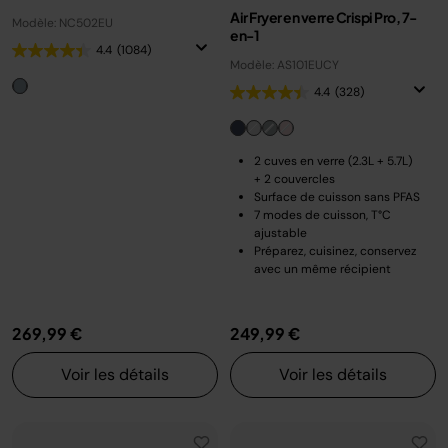
Air Fryer en verre Crispi Pro, 7-
Modèle: NC502EU
en-1
4.4
(1084)
Modèle: AS101EUCY
4.4
(328)
2 cuves en verre (2.3L + 5.7L)
+ 2 couvercles
Surface de cuisson sans PFAS
7 modes de cuisson, T°C
ajustable
Préparez, cuisinez, conservez
avec un même récipient
269,99 €
249,99 €
Voir les détails
Voir les détails