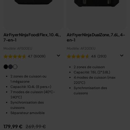
Air Fryer Ninja Foodi Flex, 10.4L,
Air Fryer Ninja DualZone, 7.6L, 4-
7-en-1
en-1
Modèle: AF500EU
Modèle: AF200EU
4.7
(6009)
4.6
(293)
2 zones de cuisson
Capacité: 7.6L (2*3.8L)
2 zones de cuisson ou
4 modes de cuisson (max
1 mégazone
220°C)
Capacité: 10.4L (8 pers.+)
Synchronisation des
7 modes de cuisson (40°C-
cuissons
240°C)
Synchronisation des
cuissons
Séparateur amovible
Prix réduit de
au
179,99 €
269,99 €