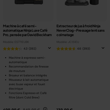
Machine à café semi-
Extracteur de jus à froid Ninja
automatique Ninja Luxe Café
NeverClog - Pressage lent sans
Pro, pensée par David Beckham
colmatage
Modèle: ES771EUBK
Modèle: JC151EU
4.3
(392)
4.6
(393)
Machine à expresso semi-
automatique
Recommandation de finesse
de mouture
Broyeur et balance intégrés
Mousseur à lait automatique
avec buse vapeur et fouet
électrique
Fonctions Espresso et Café
filtre (dont Cold Brew)
Prix réduit de
au
699,99 €
849,99 €
139,99 €