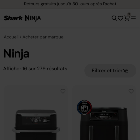
Options de paiement flexible avec Klarna
0
Accueil
Acheter par marque
Ninja
Afficher
16
sur
279
résultats
Filtrer et trier