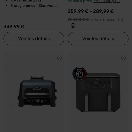
12+ verres de 25 cl
En savoir plus
ce four à pizza.
6 programmes + SlushAssist
259,99 €
-
289,99 €
239,99 €
Prix le + bas sur 30j
349,99 €
Voir les détails
Voir les détails