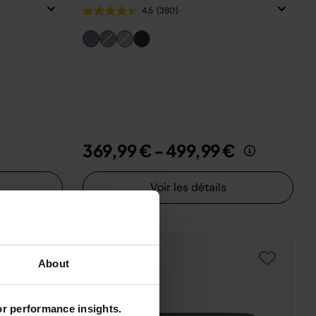
4.5
(380)
369,99 €
-
499,99 €
Voir les détails
About
for performance insights.