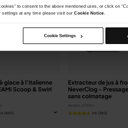
cookies" to consent to the above mentioned uses, or click on "Co
settings at any time please visit our
Cookie Notice
.
Cookie Settings
 glace à l’italienne
Extracteur de jus à fro
EAMi Scoop & Swirl​
NeverClog - Pressage
sans colmatage
EU
Modèle: JC151EU
4.4
(650)
4.6
(393)