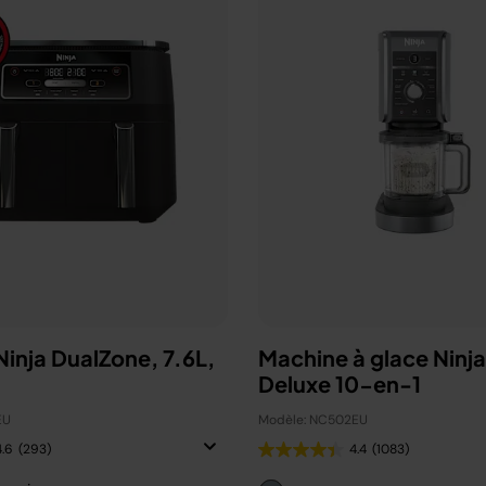
 Ninja DualZone, 7.6L,
Machine à glace Ninj
Deluxe 10-en-1
EU
Modèle: NC502EU
4.6
(293)
4.4
(1083)