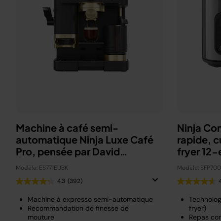
Machine à café semi-
Ninja Co
automatique Ninja Luxe Café
rapide, c
Pro, pensée par David
fryer 12-
Beckham
Modèle: ES771EUBK
Modèle: SFP70
4.3
(392)
Machine à expresso semi-automatique
Technolog
Recommandation de finesse de
fryer)
mouture
Repas com