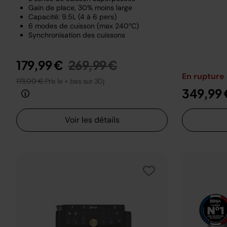
Gain de place, 30% moins large
Capacité: 9.5L (4 à 6 pers)
6 modes de cuisson (max 240°C)
Synchronisation des cuissons
Prix réduit de
au
179,99 €
269,99 €
En rupture
173,00 €
Prix le + bas sur 30j
349,99 
Voir les détails