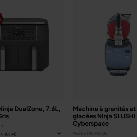
 Ninja DualZone, 7.6L,
Machine à granités et
ris
glacées Ninja SLUSHi
Cyberspace
EU
Modèle: FS605EUBL
4.8
(8644)