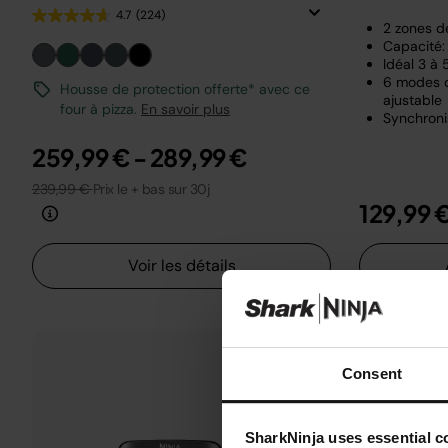
4.7
(224)
2 zones d
Capacité: 
Idéal 3 à
6 modes d
Housse de protection offerte* avec ce
ajustable
four à pizza.
En savoir plus
Synchroni
259,99 €
-
289,99 €
239,99 €
Prix le + bas sur 30j
129,99 
Voir les détails
Consent
SharkNinja uses essential co