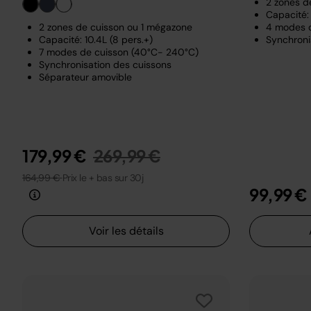
2 zones d
Capacité: 
2 zones de cuisson ou 1 mégazone
4 modes 
Capacité: 10.4L (8 pers.+)
Synchroni
7 modes de cuisson (40°C- 240°C)
Synchronisation des cuissons
Séparateur amovible
Prix réduit de
au
179,99 €
269,99 €
164,99 €
Prix le + bas sur 30j
99,99 €
Voir les détails