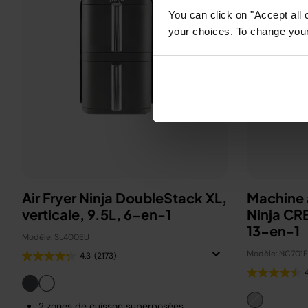
You can click on "Accept all 
your choices. To change your 
Air Fryer Ninja DoubleStack XL,
Machine à
verticale, 9.5L, 6-en-1
Ninja CR
13-en-1
Modèle: SL400EU
Modèle: NC701
4.3
(2173)
2 zones de cuisson superposées