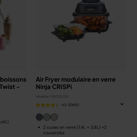
 boissons
Air Fryer modulaire en verre
Twist -
Ninja CRISPi
Modèle: FN101EUGY
4.3
(1069)
til.)
2 cuves en verre (1.4L + 3.8L) +2
couvercles