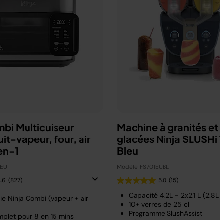
mbi Multicuiseur
Machine à granités et
uit-vapeur, four, air
glacées Ninja SLUSHi 
en-1
Bleu
0EU
Modèle: FS701EUBL
4.6
(827)
5.0
(15)
Capacité 4.2L - 2x2.1 L (2.8L u
ie Ninja Combi (vapeur + air
10+ verres de 25 cl
Programme SlushAssist
plet pour 8 en 15 mins