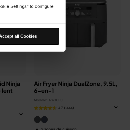
okie Settings" to configure
Accept all Cookies
id Ninja
Air Fryer Ninja DualZone, 9.5L,
 lent
6-en-1
Modèle: DZ400EU
4.7
(1444)
2 zones de cuisson