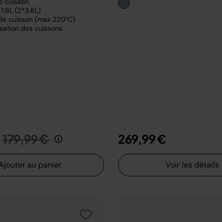
e cuisson
7.6L (2*3.8L)
de cuisson (max 220°C)
sation des cuissons
Prix réduit de
au
179,99 €
269,99 €
Ajouter au panier
Voir les détails