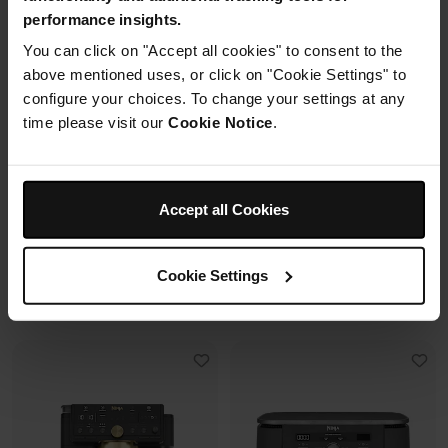
performance insights.
2 cuves en verre (1.4L + 3.8L)
You can click on "Accept all cookies" to consent to the
Capacité 4.4L (3.3L util.)
+2 couvercles
above mentioned uses, or click on "Cookie Settings" to
12+ verres de 25 cl
4 modes de cuisson
configure your choices. To change your settings at any
6 programmes + SlushAssist
Préparez, cuisinez, conservez
avec un même récipient.
time please visit our
Cookie Notice
.
Modulaire, compact, facile à
ranger et emporter.
Prix réduit de
au
119,99 €
179,99 €
Accept all Cookies
109,99 €
Prix le + bas sur 30j
349,99 €
Cookie Settings
Voir les détails
Voir les détails