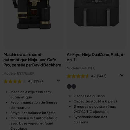
Machine à café semi-
Air Fryer Ninja DualZone, 9.5L, 6-
automatique Ninja Luxe Café
en-1
Pro, pensée par David Beckham
Modèle: DZ400EU
Modèle: ES771EUBK
4.7
(1447)
4.3
(392)
Machine à expresso semi-
2 zones de cuisson
automatique
Capacité: 9.5L (4 à 6 pers)
Recommandation de finesse
6 modes de cuisson (max
de mouture
240°C), T°C ajustable
Broyeur et balance intégrés
Synchronisation des
Mousseur à lait automatique
cuissons
avec buse vapeur et fouet
électrique