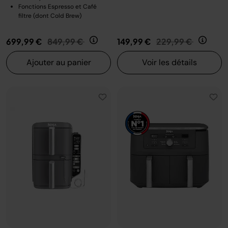
Fonctions Espresso et Café
filtre (dont Cold Brew)
Prix réduit de
au
Prix réduit de
au
699,99 €
849,99 €
149,99 €
229,99 €
Ajouter au panier
Voir les détails