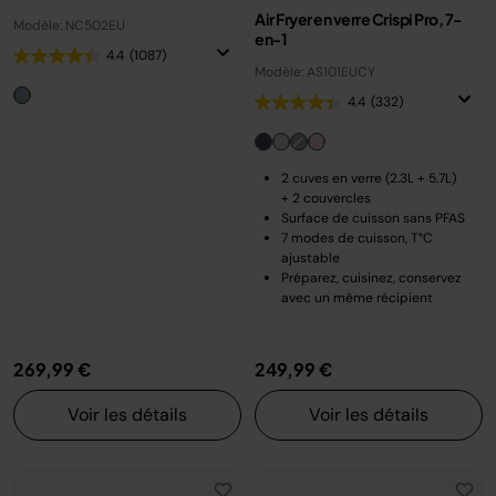
Air Fryer en verre Crispi Pro, 7-
Modèle: NC502EU
en-1
4.4
(1087)
Modèle: AS101EUCY
4.4
(332)
2 cuves en verre (2.3L + 5.7L)
+ 2 couvercles
Surface de cuisson sans PFAS
7 modes de cuisson, T°C
ajustable
Préparez, cuisinez, conservez
avec un même récipient
269,99 €
249,99 €
Voir les détails
Voir les détails