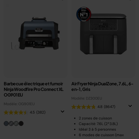
Barbecue électrique et fumoir
Air Fryer Ninja DualZone, 7.6L, 6-
Ninja Woodfire Pro Connect XL
en-1, Gris
OG901EU
Modèle: DZ300EU
Modèle: OG901EU
4.8
(8647)
4.5
(382)
2 zones de cuisson
Capacité: 7.6L (2*3.8L)
Idéal 3 à 5 personnes
6 modes de cuisson (max