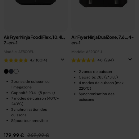
Air Fryer Ninja Foodi Flex, 10.4L,
Air Fryer Ninja DualZone, 7.6L, 4-
7-en-1
en-1
Modèle: AF500EU
Modèle: AF200EU
4.7
(6014)
4.6
(294)
2 zones de cuisson
Capacité: 7.6L (2*3.8L)
2 zones de cuisson ou
4 modes de cuisson (max
1 mégazone
220°C)
Capacité: 10.4L (8 pers.+)
Synchronisation des
7 modes de cuisson (40°C-
cuissons
240°C)
Synchronisation des
cuissons
Séparateur amovible
Prix réduit de
au
179,99 €
269,99 €