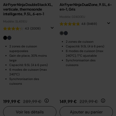
Air Fryer Ninja DoubleStack XL,
Air Fryer Ninja DualZone, 9.5L, 6-
verticale, thermosonde
en-1, Gris
intelligente, 9.5L, 6-en-1
Modèle: DZ400EU
Modèle: SL451EU
4.8
(9469)
4.3
(2009)
2 zones de cuisson
2 zones de cuisson
Capacité: 9.5L (4 à 6 pers)
superposées
6 modes de cuisson (max
Gain de place, 30% moins
240°C), T°C ajustable
large
Synchronisation des
Capacité: 9.5L (4 à 6 pers)
cuissons
6 modes de cuisson (max
240°C)
Synchronisation des
cuissons
Prix réduit de
au
Prix réduit de
au
199,99 €
289,99 €
149,99 €
229,99 €
Voir les détails
Ajouter au panier