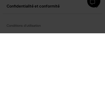
Confidentialité et conformité
Conditions d’utilisation
Conditions d’utilisation de la recette
Politique de confidentialité
Avis relatif à la publicité et aux cookies
Accessibilité
France
©2026
SharkNinja Operating, LLC.
Tous droits réservés.