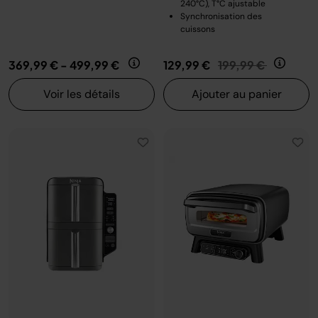
240°C), T°C ajustable
Synchronisation des
cuissons
Prix réduit de
au
369,99 €
-
499,99 €
129,99 €
199,99 €
Voir les détails
Ajouter au panier