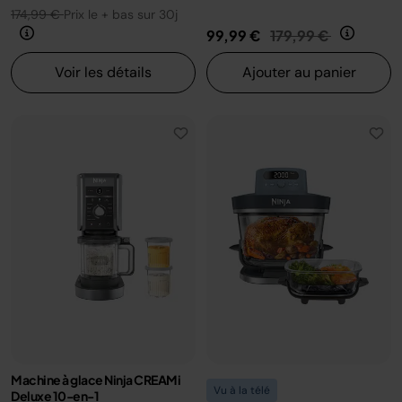
174,99 €
Prix le + bas sur 30j
Prix réduit de
au
99,99 €
179,99 €
Voir les détails
Ajouter au panier
Machine à glace Ninja CREAMi
Vu à la télé
Deluxe 10-en-1