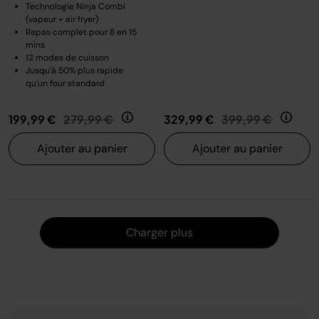
Technologie Ninja Combi
(vapeur + air fryer)
Repas complet pour 8 en 15
mins
12 modes de cuisson
Jusqu'à 50% plus rapide
qu'un four standard
Prix réduit de
au
Prix réduit de
au
199,99 €
279,99 €
329,99 €
399,99 €
Ajouter au panier
Ajouter au panier
Charger
Charger plus