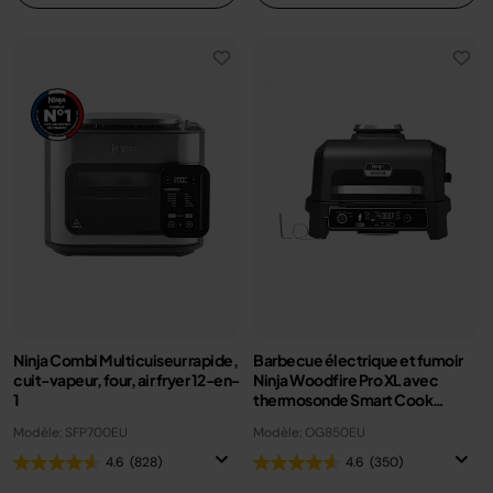
Ninja Combi Multicuiseur rapide,
Barbecue électrique et fumoir
cuit-vapeur, four, air fryer 12-en-
Ninja Woodfire Pro XL avec
1
thermosonde Smart Cook
OG850EU
Modèle: SFP700EU
Modèle: OG850EU
4.6
(828)
4.6
(350)