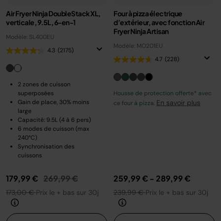
Air Fryer Ninja DoubleStack XL,
Four à pizza électrique
verticale, 9.5L, 6-en-1
d’extérieur, avec fonction Air
Fryer Ninja Artisan
Modèle: SL400EU
Modèle: MO201EU
4.3
(2175)
4.7
(228)
2 zones de cuisson
superposées
Housse de protection offerte* avec
Gain de place, 30% moins
En savoir plus
ce four à pizza.
large
Capacité: 9.5L (4 à 6 pers)
6 modes de cuisson (max
240°C)
Synchronisation des
cuissons
Prix réduit de
au
179,99 €
269,99 €
259,99 €
-
289,99 €
173,00 €
Prix le + bas sur 30j
239,99 €
Prix le + bas sur 30j