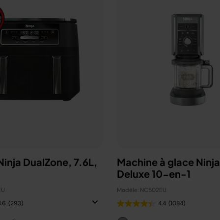
 Ninja DualZone, 7.6L,
Machine à glace Ninj
Deluxe 10-en-1
EU
Modèle: NC502EU
4.6
(293)
4.4
(1084)