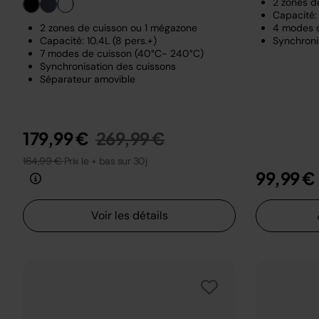
2 zones d
Capacité: 
2 zones de cuisson ou 1 mégazone
4 modes 
Capacité: 10.4L (8 pers.+)
Synchroni
7 modes de cuisson (40°C- 240°C)
Synchronisation des cuissons
Séparateur amovible
Prix réduit de
au
179,99 €
269,99 €
164,99 €
Prix le + bas sur 30j
99,99 €
Voir les détails