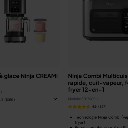
à glace Ninja CREAMi
Ninja Combi Multicuis
rapide, cuit-vapeur, fo
fryer 12-en-1
EU
Modèle: SFP700EU
4.4
(1059)
4.6
(827)
Technologie Ninja Combi (vap
fryer)
Repas complet pour 8 en 15