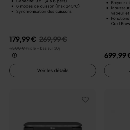
Capacité: 9.5L (4 à 6 pers)
Broyeur e
6 modes de cuisson (max 240°C)
Mousseur 
Synchronisation des cuissons
vapeur et 
Fonctions 
Cold Brew
Prix réduit de
au
179,99 €
269,99 €
173,00 €
Prix le + bas sur 30j
699,99 
Voir les détails