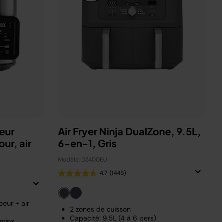
eur
Air Fryer Ninja DualZone, 9.5L,
ur, air
6-en-1, Gris
Modèle: DZ400EU
4.7
(1445)
eur + air
2 zones de cuisson
Capacité: 9.5L (4 à 6 pers)
 mins