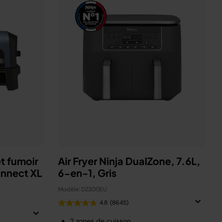
t fumoir
Air Fryer Ninja DualZone, 7.6L,
onnect XL
6-en-1, Gris
Modèle: DZ300EU
4.8
(8645)
2 zones de cuisson