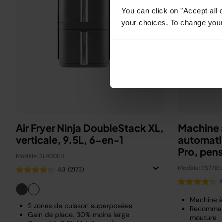
You can click on "Accept all 
your choices. To change your 
Air Fryer Ninja DoubleStack XL,
Machine 
verticale, 9.5L, 6-en-1
automati
Pro, pen
Modèle: SL400EU
Beckha
Modèle: ES771E
4.3
(2173)
Machine 
2 zones de cuisson superposées
Recomman
Gain de place, 30% moins large
mouture