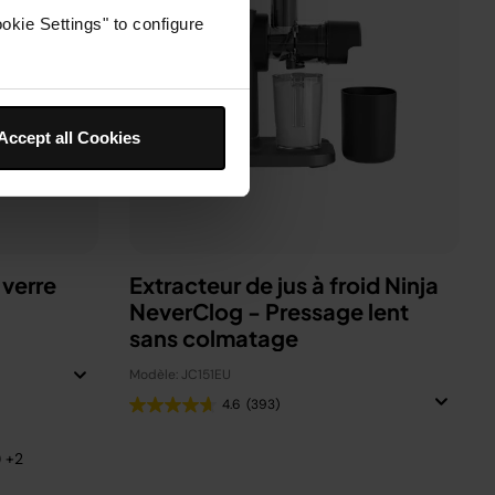
okie Settings" to configure
Accept all Cookies
 verre
Extracteur de jus à froid Ninja
NeverClog - Pressage lent
sans colmatage
Modèle: JC151EU
4.6
(393)
) +2