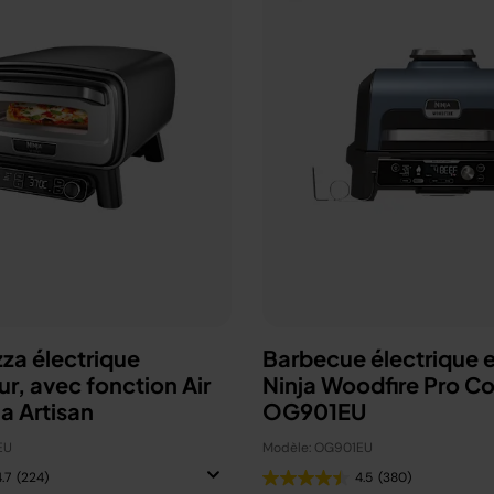
zza électrique
Barbecue électrique e
ur, avec fonction Air
Ninja Woodfire Pro C
ja Artisan
OG901EU
EU
Modèle: OG901EU
.7
(224)
4.5
(380)