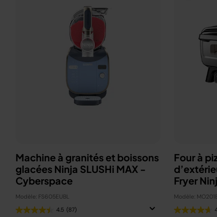
Machine à granités et boissons
Four à pi
glacées Ninja SLUSHi MAX -
d’extérie
Cyberspace
Fryer Nin
Modèle: FS605EUBL
Modèle: MO201
4.5
(87)
4