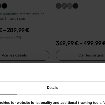
 protection offerte* avec ce
zza.
En savoir plus
€
-
289,99 €
le + bas sur 30j
369,99 €
-
499,99 
Voir les détails
Voir les détails
Details
okies for website functionality and additional tracking tools 