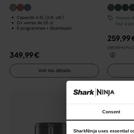
Capacité 4.4L (3.3L util.)
Housse de
12+ verres de 25 cl
four à pi
6 programmes + SlushAssist
259,99 
239,99 €
Prix 
349,99 €
Voir les détails
Consent
SharkNinja uses essential co