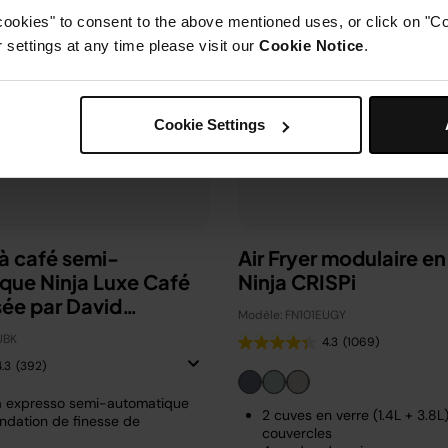
cookies" to consent to the above mentioned uses, or click on "Co
settings at any time please visit our
Cookie Notice
.
Cookie Settings
à café semi-
Air Fryer modulaire en
que Ninja Luxe Café
Ninja CRISPi
sée par David
Modèle: FN101EUGY
m
UBK
4.3
(1069)
4.3
(392)
à expresso semi-automatique
2 cuves en verre (1.4L + 3.8L
dation de finesse de
couvercles