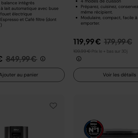
4 modes de cuisson
t balance intégrés
Préparez, cuisinez, conserve
à lait automatique avec buse
même récipient.
fouet électrique
Modulaire, compact, facile à
Espresso et Café filtre (dont
emporter.
)
Prix rédui
a
119,99 €
179,99 €
109,99 €
Prix le + bas sur 30j
Prix réduit de
au
€
849,99 €
Ajouter au panier
Voir les détails