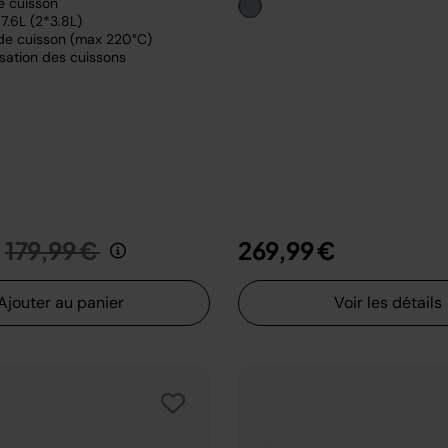
e cuisson
7.6L (2*3.8L)
de cuisson (max 220°C)
sation des cuissons
Prix réduit de
au
179,99 €
269,99 €
Ajouter au panier
Voir les détails