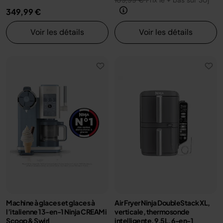
109,99 €
Prix le + bas sur 30j
349,99 €
Voir les détails
Voir les détails
Machine à glaces et glaces à
Air Fryer Ninja DoubleStack XL,
l’italienne 13-en-1 Ninja CREAMi
verticale, thermosonde
Scoop & Swirl
intelligente, 9.5L, 6-en-1