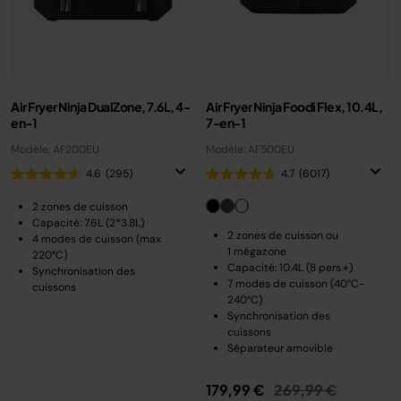
Air Fryer Ninja DualZone, 7.6L, 4-
Air Fryer Ninja Foodi Flex, 10.4L,
en-1
7-en-1
Modèle: AF200EU
Modèle: AF500EU
4.6
(295)
4.7
(6017)
2 zones de cuisson
Capacité: 7.6L (2*3.8L)
2 zones de cuisson ou
4 modes de cuisson (max
1 mégazone
220°C)
Capacité: 10.4L (8 pers.+)
Synchronisation des
7 modes de cuisson (40°C-
cuissons
240°C)
Synchronisation des
cuissons
Séparateur amovible
Prix réduit de
au
179,99 €
269,99 €