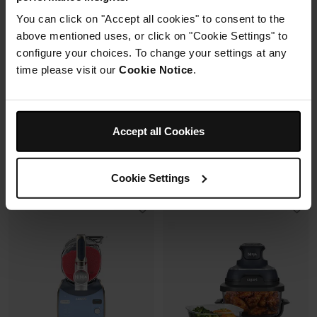
Synchronisation des
Capacité: 9.5L (4 à 6 pers)
You can click on "Accept all cookies" to consent to the
cuissons
6 modes de cuisson (max
above mentioned uses, or click on "Cookie Settings" to
240°C)
Synchronisation des
configure your choices. To change your settings at any
cuissons
time please visit our
Cookie Notice
.
Prix réduit de
au
179,99 €
269,99 €
173,00 €
Prix le + bas sur 30j
Prix réduit de
au
149,99 €
229,99 €
Accept all Cookies
Ajouter au panier
Voir les détails
Cookie Settings