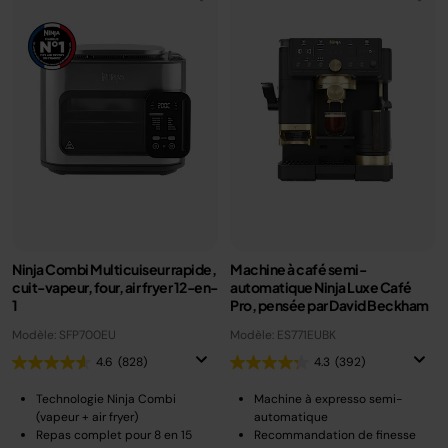
Ninja Combi Multicuiseur rapide,
Machine à café semi-
cuit-vapeur, four, air fryer 12-en-
automatique Ninja Luxe Café
1
Pro, pensée par David Beckham
Modèle: SFP700EU
Modèle: ES771EUBK
4.6
(828)
4.3
(392)
Technologie Ninja Combi
Machine à expresso semi-
(vapeur + air fryer)
automatique
Repas complet pour 8 en 15
Recommandation de finesse