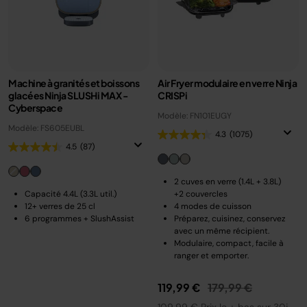
Machine à granités et boissons
Air Fryer modulaire en verre Ninja
glacées Ninja SLUSHi MAX -
CRISPi
Cyberspace
Modèle: FN101EUGY
Modèle: FS605EUBL
4.3
(1075)
4.5
(87)
2 cuves en verre (1.4L + 3.8L)
Capacité 4.4L (3.3L util.)
+2 couvercles
12+ verres de 25 cl
4 modes de cuisson
6 programmes + SlushAssist
Préparez, cuisinez, conservez
avec un même récipient.
Modulaire, compact, facile à
ranger et emporter.
Prix réduit de
au
119,99 €
179,99 €