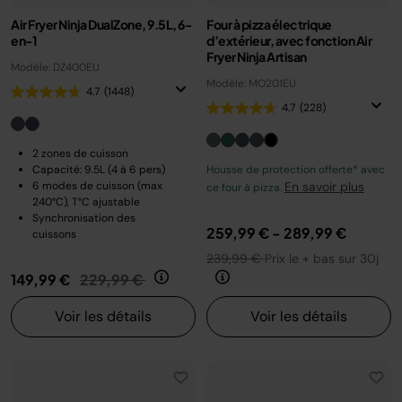
Air Fryer Ninja DualZone, 9.5L, 6-
Four à pizza électrique
en-1
d’extérieur, avec fonction Air
Fryer Ninja Artisan
Modèle: DZ400EU
Modèle: MO201EU
4.7
(1448)
4.7
(228)
2 zones de cuisson
Capacité: 9.5L (4 à 6 pers)
Housse de protection offerte* avec
6 modes de cuisson (max
En savoir plus
ce four à pizza.
240°C), T°C ajustable
Synchronisation des
259,99 €
-
289,99 €
cuissons
239,99 €
Prix le + bas sur 30j
Prix réduit de
au
149,99 €
229,99 €
Voir les détails
Voir les détails