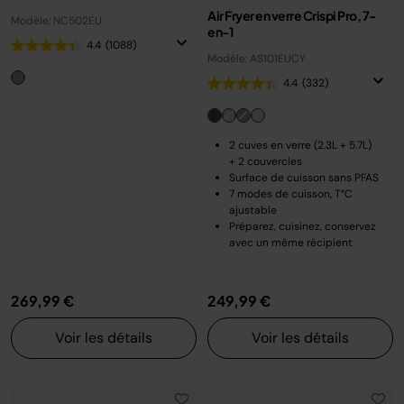
Air Fryer en verre Crispi Pro, 7-
Modèle: NC502EU
en-1
4.4
(1088)
Modèle: AS101EUCY
4.4
(332)
2 cuves en verre (2.3L + 5.7L)
+ 2 couvercles
Surface de cuisson sans PFAS
7 modes de cuisson, T°C
ajustable
Préparez, cuisinez, conservez
avec un même récipient
269,99 €
249,99 €
Voir les détails
Voir les détails