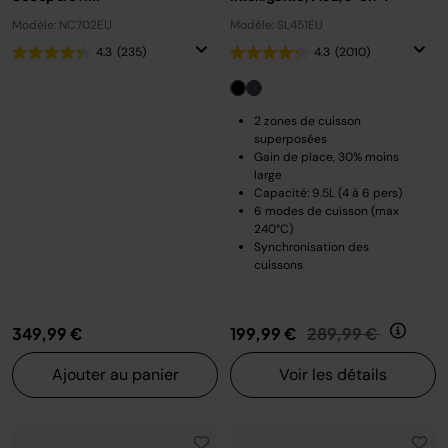
Modèle: NC702EU
Modèle: SL451EU
4.3
(235)
4.3
(2010)
2 zones de cuisson
superposées
Gain de place, 30% moins
large
Capacité: 9.5L (4 à 6 pers)
6 modes de cuisson (max
240°C)
Synchronisation des
cuissons
Prix réduit de
au
349,99 €
199,99 €
289,99 €
Ajouter au panier
Voir les détails