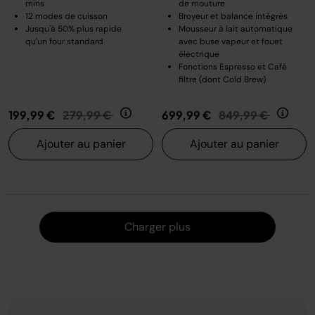
mins
de mouture
12 modes de cuisson
Broyeur et balance intégrés
Jusqu'à 50% plus rapide
Mousseur à lait automatique
qu'un four standard
avec buse vapeur et fouet
électrique
Fonctions Espresso et Café
filtre (dont Cold Brew)
Prix réduit de
au
Prix réduit de
au
199,99 €
279,99 €
699,99 €
849,99 €
Ajouter au panier
Ajouter au panier
Charger
Charger plus