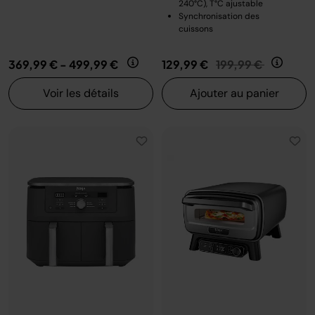
240°C), T°C ajustable
Synchronisation des
cuissons
Prix réduit de
au
369,99 €
-
499,99 €
129,99 €
199,99 €
Voir les détails
Ajouter au panier