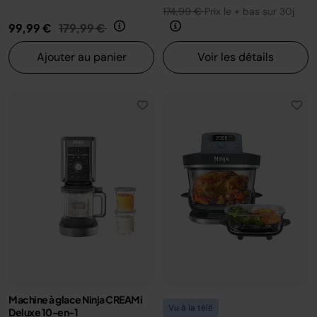
174,99 €
Prix le + bas sur 30j
Prix réduit de
au
99,99 €
179,99 €
Ajouter au panier
Voir les détails
Machine à glace Ninja CREAMi
Vu à la télé
Deluxe 10-en-1