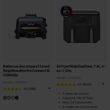
Barbecue électrique et fumoir
Air Fryer Ninja DualZone, 7.6L, 6-
Ninja Woodfire Pro Connect XL
en-1, Gris
OG901EU
Modèle: DZ300EU
Modèle: OG901EU
4.8
(8648)
4.5
(386)
2 zones de cuisson
Capacité: 7.6L (2*3.8L)
Idéal 3 à 5 personnes
6 modes de cuisson (max