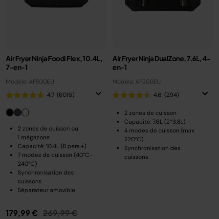
Air Fryer Ninja Foodi Flex, 10.4L,
Air Fryer Ninja DualZone, 7.6L, 4-
7-en-1
en-1
Modèle: AF500EU
Modèle: AF200EU
4.7
(6016)
4.6
(294)
2 zones de cuisson
Capacité: 7.6L (2*3.8L)
2 zones de cuisson ou
4 modes de cuisson (max
1 mégazone
220°C)
Capacité: 10.4L (8 pers.+)
Synchronisation des
7 modes de cuisson (40°C-
cuissons
240°C)
Synchronisation des
cuissons
Séparateur amovible
Prix réduit de
au
179,99 €
269,99 €