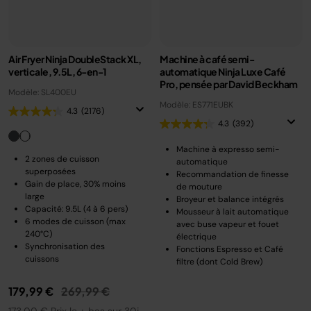
Air Fryer Ninja DoubleStack XL,
Machine à café semi-
verticale, 9.5L, 6-en-1
automatique Ninja Luxe Café
Pro, pensée par David Beckham
Modèle: SL400EU
Modèle: ES771EUBK
4.3
(2176)
4.3
(392)
Machine à expresso semi-
2 zones de cuisson
automatique
superposées
Recommandation de finesse
Gain de place, 30% moins
de mouture
large
Broyeur et balance intégrés
Capacité: 9.5L (4 à 6 pers)
Mousseur à lait automatique
6 modes de cuisson (max
avec buse vapeur et fouet
240°C)
électrique
Synchronisation des
Fonctions Espresso et Café
cuissons
filtre (dont Cold Brew)
Prix réduit de
au
179,99 €
269,99 €