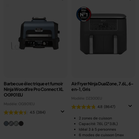
Barbecue électrique et fumoir
Air Fryer Ninja DualZone, 7.6L, 6-
Ninja Woodfire Pro Connect XL
en-1, Gris
OG901EU
Modèle: DZ300EU
Modèle: OG901EU
4.8
(8647)
4.5
(384)
2 zones de cuisson
Capacité: 7.6L (2*3.8L)
Idéal 3 à 5 personnes
6 modes de cuisson (max