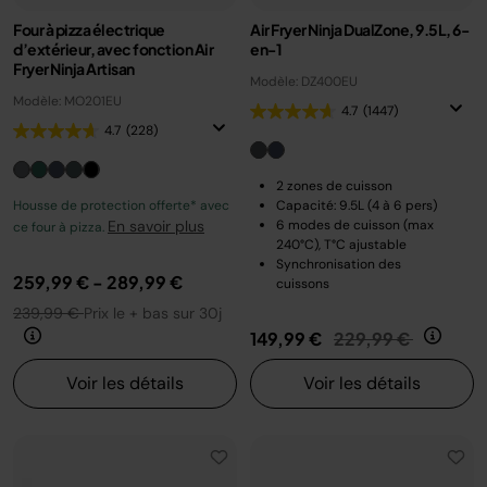
Four à pizza électrique
Air Fryer Ninja DualZone, 9.5L, 6-
d’extérieur, avec fonction Air
en-1
Fryer Ninja Artisan
Modèle: DZ400EU
Modèle: MO201EU
4.7
(1447)
4.7
(228)
2 zones de cuisson
Housse de protection offerte* avec
Capacité: 9.5L (4 à 6 pers)
En savoir plus
6 modes de cuisson (max
ce four à pizza.
240°C), T°C ajustable
Synchronisation des
259,99 €
-
289,99 €
cuissons
239,99 €
Prix le + bas sur 30j
Prix réduit de
au
149,99 €
229,99 €
Voir les détails
Voir les détails