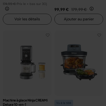
174,99 €
Prix le + bas sur 30j
Prix réduit de
au
99,99 €
179,99 €
Voir les détails
Ajouter au panier
Machine à glace Ninja CREAMi
Vu à la télé
Deluxe 10-en-1