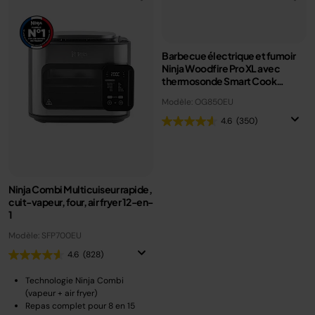
Barbecue électrique et fumoir
Ninja Woodfire Pro XL avec
thermosonde Smart Cook
OG850EU
Modèle: OG850EU
4.6
(350)
Ninja Combi Multicuiseur rapide,
cuit-vapeur, four, air fryer 12-en-
1
Modèle: SFP700EU
4.6
(828)
Technologie Ninja Combi
(vapeur + air fryer)
Repas complet pour 8 en 15