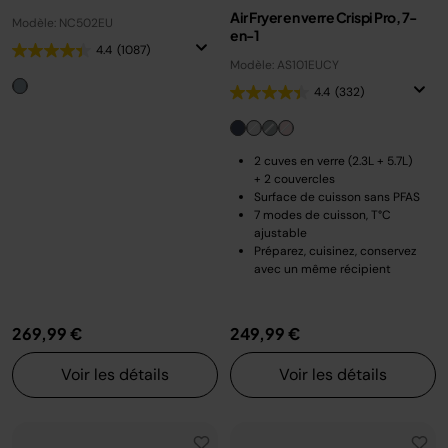
Air Fryer en verre Crispi Pro, 7-
Modèle: NC502EU
en-1
4.4
(1087)
Modèle: AS101EUCY
4.4
(332)
2 cuves en verre (2.3L + 5.7L)
+ 2 couvercles
Surface de cuisson sans PFAS
7 modes de cuisson, T°C
ajustable
Préparez, cuisinez, conservez
avec un même récipient
269,99 €
249,99 €
Voir les détails
Voir les détails