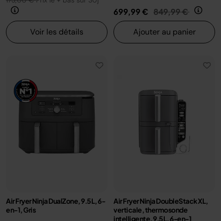
173,00 €
Prix le + bas sur 30j
Prix réduit de
au
699,99 €
849,99 €
Voir les détails
Ajouter au panier
Air Fryer Ninja DualZone, 9.5L, 6-
Air Fryer Ninja DoubleStack XL,
en-1, Gris
verticale, thermosonde
intelligente, 9.5L, 6-en-1