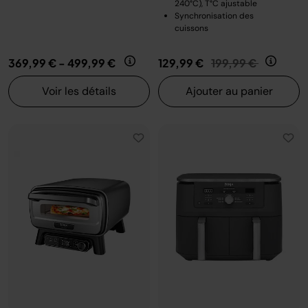
240°C), T°C ajustable
Synchronisation des
cuissons
Prix réduit de
au
369,99 €
-
499,99 €
129,99 €
199,99 €
Voir les détails
Ajouter au panier