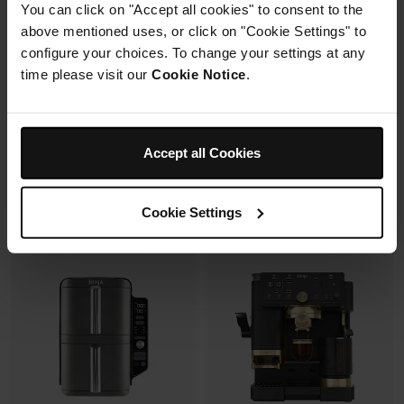
You can click on "Accept all cookies" to consent to the
avec un même récipient.
Modulaire, compact, facile à
above mentioned uses, or click on "Cookie Settings" to
ranger et emporter.
configure your choices. To change your settings at any
time please visit our
Cookie Notice
.
Prix réduit de
au
119,99 €
179,99 €
109,99 €
Prix le + bas sur 30j
349,99 €
Accept all Cookies
Voir les détails
Voir les détails
Cookie Settings