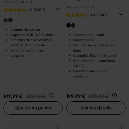
Modèle: DZ400EU
Modèle: SL451EU
4.8
(9469)
4.3
(2010)
2 zones de cuisson
Capacité: 9.5L (4 à 6 pers)
2 zones de cuisson
6 modes de cuisson (max
superposées
240°C), T°C ajustable
Gain de place, 30% moins
Synchronisation des
large
cuissons
Capacité: 9.5L (4 à 6 pers)
6 modes de cuisson (max
240°C)
Synchronisation des
cuissons
Prix réduit de
au
Prix réduit de
au
149,99 €
229,99 €
199,99 €
289,99 €
Ajouter au panier
Voir les détails