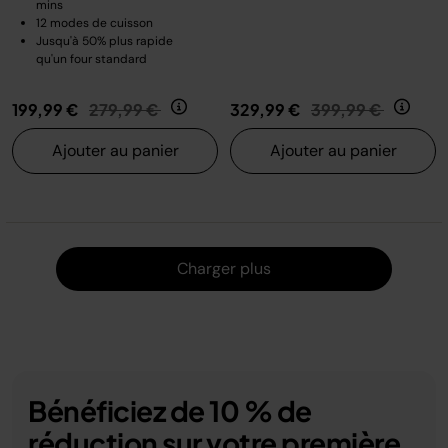
mins
12 modes de cuisson
Jusqu'à 50% plus rapide
qu'un four standard
Prix réduit de
au
Prix réduit de
au
199,99 €
279,99 €
329,99 €
399,99 €
Ajouter au panier
Ajouter au panier
Charger
Charger plus
Bénéficiez de 10 % de
réduction sur votre première