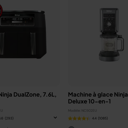
 Ninja DualZone, 7.6L,
Machine à glace Ninj
Deluxe 10-en-1
EU
Modèle: NC502EU
4.6
(293)
4.4
(1085)