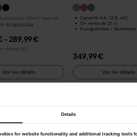
Capacité 4.4L (3.3L util.)
 protection offerte* avec ce
12+ verres de 25 cl
zza.
En savoir plus
6 programmes + SlushAssist
€
-
289,99 €
le + bas sur 30j
349,99 €
Voir les détails
Voir les détails
Details
okies for website functionality and additional tracking tools 