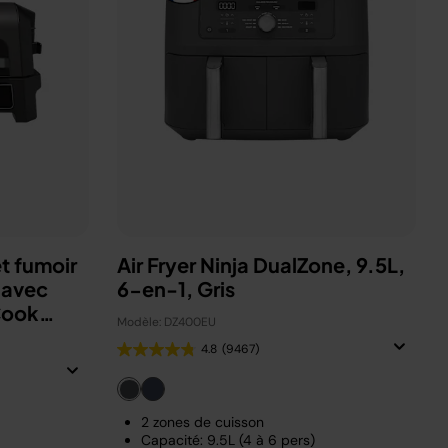
t fumoir
Air Fryer Ninja DualZone, 9.5L,
 avec
6-en-1, Gris
Cook
Modèle: DZ400EU
4.8
(9467)
2 zones de cuisson
Capacité: 9.5L (4 à 6 pers)