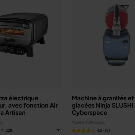
zza électrique
Machine à granités et
ur, avec fonction Air
glacées Ninja SLUSHi
ja Artisan
Cyberspace
EU
Modèle: FS605EUBL
.7
(228)
4.5
(87)