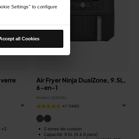
okie Settings" to configure
Accept all Cookies
 verre
Air Fryer Ninja DualZone, 9.5L,
6-en-1
Modèle: DZ400EU
4.7
(1446)
) +2
2 zones de cuisson
Capacité: 9.5L (4 à 6 pers)