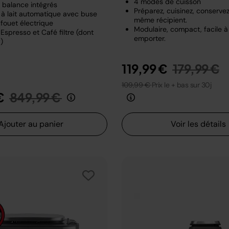
4 modes de cuisson
t balance intégrés
Préparez, cuisinez, conserve
à lait automatique avec buse
même récipient.
fouet électrique
Modulaire, compact, facile à
Espresso et Café filtre (dont
emporter.
)
Prix rédui
a
119,99 €
179,99 €
109,99 €
Prix le + bas sur 30j
Prix réduit de
au
€
849,99 €
Ajouter au panier
Voir les détails