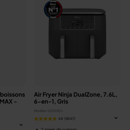
 boissons
Air Fryer Ninja DualZone, 7.6L,
 MAX -
6-en-1, Gris
Modèle: DZ300EU
4.8
(8647)
2 zones de cuisson