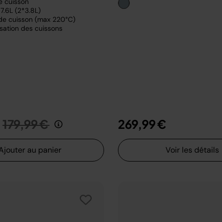
e cuisson
7.6L (2*3.8L)
de cuisson (max 220°C)
sation des cuissons
Prix réduit de
au
179,99 €
269,99 €
Ajouter au panier
Voir les détails