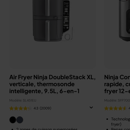
Air Fryer Ninja DoubleStack XL,
Ninja Co
verticale, thermosonde
rapide, c
intelligente, 9.5L, 6-en-1
fryer 12-
Modèle: SL451EU
Modèle: SFP70
4.3
(2009)
Technolog
fryer)
2 zones de cuisson superposées
Repas com