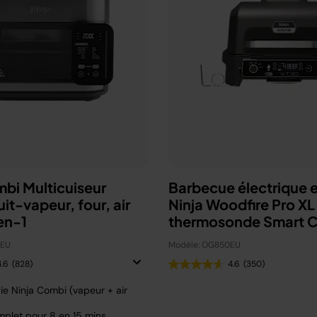
mbi Multicuiseur
Barbecue électrique e
uit-vapeur, four, air
Ninja Woodfire Pro XL
en-1
thermosonde Smart 
OG850EU
0EU
Modèle: OG850EU
4.6
(828)
4.6
(350)
ie Ninja Combi (vapeur + air
plet pour 8 en 15 mins