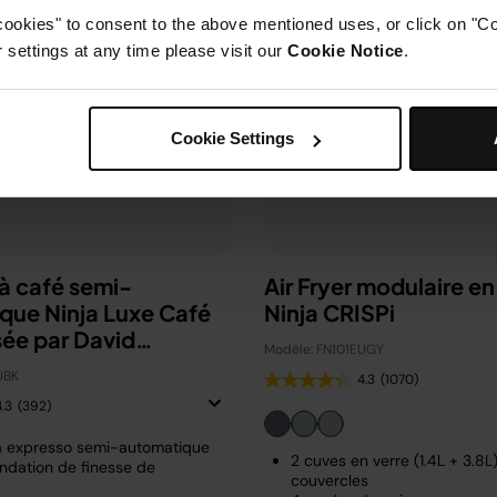
cookies" to consent to the above mentioned uses, or click on "Co
settings at any time please visit our
Cookie Notice
.
Cookie Settings
à café semi-
Air Fryer modulaire en
que Ninja Luxe Café
Ninja CRISPi
sée par David
Modèle: FN101EUGY
m
UBK
4.3
(1070)
4.3
(392)
à expresso semi-automatique
2 cuves en verre (1.4L + 3.8L
dation de finesse de
couvercles