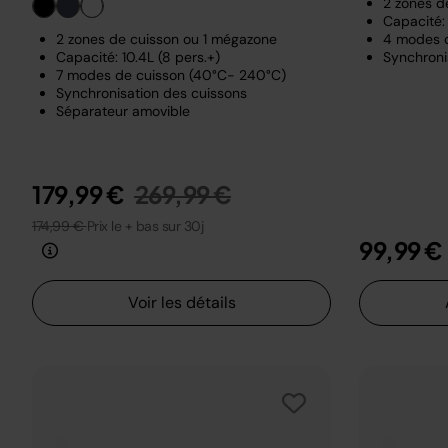
2 zones d
Capacité: 
2 zones de cuisson ou 1 mégazone
4 modes 
Capacité: 10.4L (8 pers.+)
Synchroni
7 modes de cuisson (40°C- 240°C)
Synchronisation des cuissons
Séparateur amovible
Prix réduit de
au
179,99 €
269,99 €
174,99 €
Prix le + bas sur 30j
99,99 €
Voir les détails