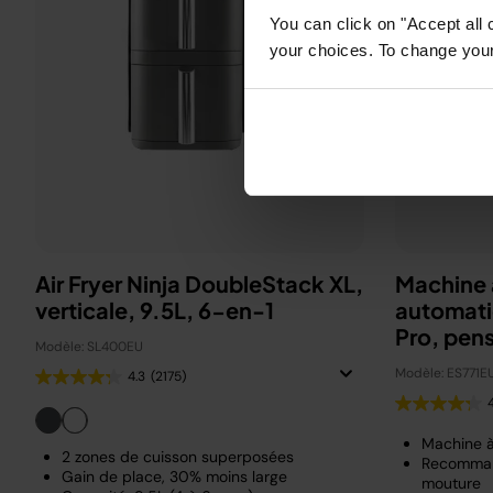
You can click on "Accept all 
your choices. To change your 
Air Fryer Ninja DoubleStack XL,
Machine 
verticale, 9.5L, 6-en-1
automati
Pro, pen
Modèle: SL400EU
Beckha
Modèle: ES771E
4.3
(2175)
Machine 
2 zones de cuisson superposées
Recomman
Gain de place, 30% moins large
mouture