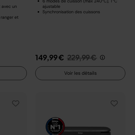
6 modes de cuisson (max 240°C), T°C
z avec un
ajustable
Synchronisation des cuissons
 ranger et
t de
u
Prix réduit de
au
149,99 €
229,99 €
Voir les détails