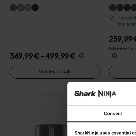
Housse de
four à pi
259,99 
239,99 €
Prix 
369,99 €
-
499,99 €
Voir les détails
Consent
SharkNinja uses essential co