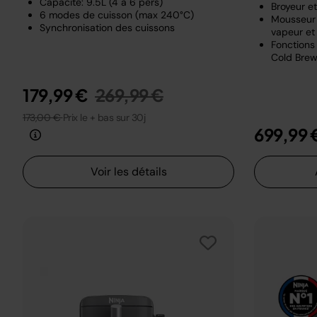
Capacité: 9.5L (4 à 6 pers)
Broyeur e
6 modes de cuisson (max 240°C)
Mousseur 
Synchronisation des cuissons
vapeur et 
Fonctions 
Cold Brew
Prix réduit de
au
179,99 €
269,99 €
173,00 €
Prix le + bas sur 30j
699,99 
Voir les détails