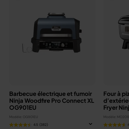
Barbecue électrique et fumoir
Four à pi
Ninja Woodfire Pro Connect XL
d’extérie
OG901EU
Fryer Nin
Modèle: OG901EU
Modèle: MO201
4.5
(382)
4