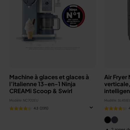
Machine à glaces et glaces à
Air Fryer
l’italienne 13-en-1 Ninja
vertical
CREAMi Scoop & Swirl
intellige
Modèle: NC702EU
Modèle: SL451E
4.3
(235)
2 zones d