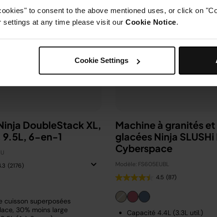
cookies" to consent to the above mentioned uses, or click on "Co
settings at any time please visit our
Cookie Notice
.
Cookie Settings
 Ninja DoubleStack XL,
Machine à granités et
verticale, 9.5L, 6-en-1
glacées Ninja SLUSHi
Cyberspace
EU
Modèle: FS605EUBL
4.3
(2176)
4.5
(87)
e cuisson superposées
lace, 30% moins large
Capacité 4.4L (3.3L util.)