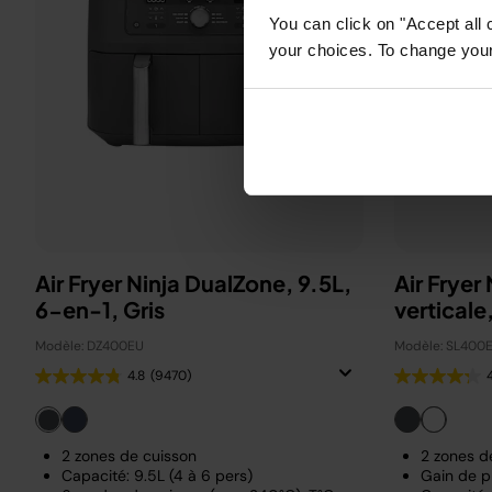
You can click on "Accept all 
your choices. To change your 
Air Fryer Ninja DualZone, 9.5L,
Air Fryer
6-en-1, Gris
Modèle: DZ400EU
Modèle: SL400
4.8
(9470)
2 zones de cuisson
2 zones d
Capacité: 9.5L (4 à 6 pers)
Gain de p