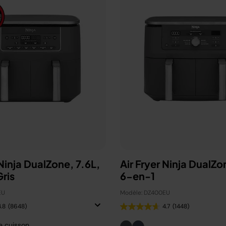
 Ninja DualZone, 7.6L,
Air Fryer Ninja DualZo
ris
6-en-1
EU
Modèle: DZ400EU
4.8
(8648)
4.7
(1448)
e cuisson