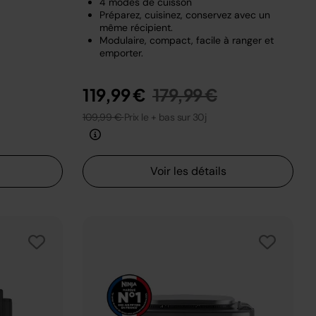
4 modes de cuisson
Préparez, cuisinez, conservez avec un
même récipient.
Modulaire, compact, facile à ranger et
emporter.
Prix réduit de
au
119,99 €
179,99 €
109,99 €
Prix le + bas sur 30j
Voir les détails