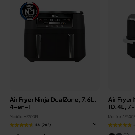
Air Fryer Ninja DualZone, 7.6L,
Air Fryer
4-en-1
10.4L, 7
Modèle: AF200EU
Modèle: AF500
4.6
(295)
4