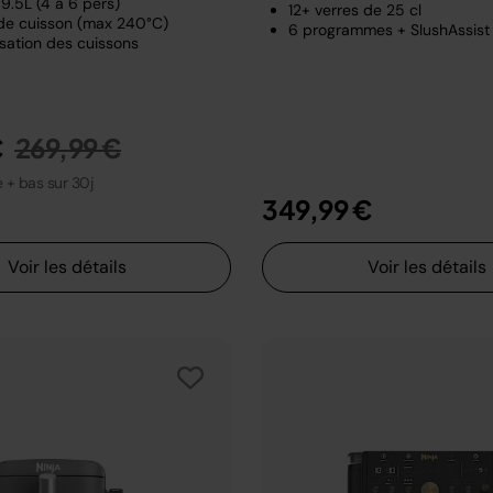
9.5L (4 à 6 pers)
12+ verres de 25 cl
de cuisson (max 240°C)
6 programmes + SlushAssist
sation des cuissons
Prix réduit de
au
€
269,99 €
le + bas sur 30j
349,99 €
Voir les détails
Voir les détails