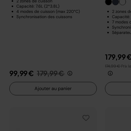
2 zones de cuisson
Capacité: 7.6L (2*3.8L)
4 modes de cuisson (max 220°C)
2 zones d
Synchronisation des cuissons
Capacité: 
7 modes d
Synchroni
Séparateu
179,99 
174,99 €
Prix l
Prix réduit de
au
99,99 €
179,99 €
Ajouter au panier