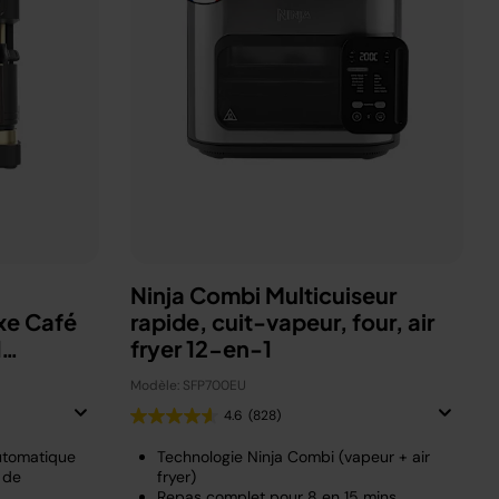
Ninja Combi Multicuiseur
xe Café
rapide, cuit-vapeur, four, air
d
fryer 12-en-1
Modèle: SFP700EU
4.6
(828)
utomatique
Technologie Ninja Combi (vapeur + air
 de
fryer)
Repas complet pour 8 en 15 mins