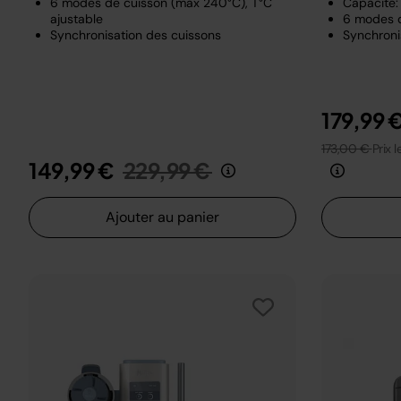
6 modes de cuisson (max 240°C), T°C
Capacité: 
ajustable
6 modes 
Synchronisation des cuissons
Synchroni
179,99 
173,00 €
Prix 
Prix réduit de
au
149,99 €
229,99 €
Ajouter au panier