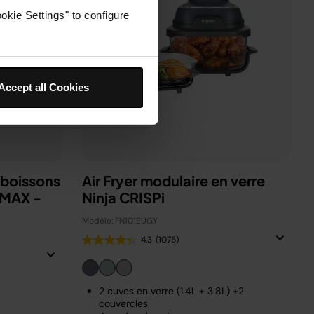
okie Settings" to configure
Accept all Cookies
 boissons
Air Fryer modulaire en verre
 MAX -
Ninja CRISPi
Modèle: FN101EUGY
4.3
(1075)
2 cuves en verre (1.4L + 3.8L) +2
couvercles