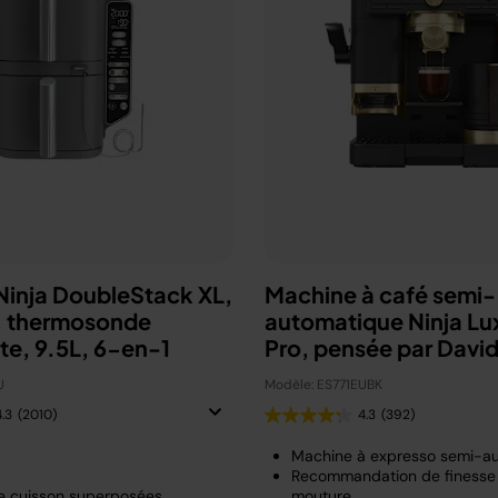
 Ninja DoubleStack XL,
Machine à café semi-
e, thermosonde
automatique Ninja Lu
nte, 9.5L, 6-en-1
Pro, pensée par Davi
Beckham
U
Modèle: ES771EUBK
4.3
(2010)
4.3
(392)
Machine à expresso semi-a
Recommandation de finesse
e cuisson superposées
mouture