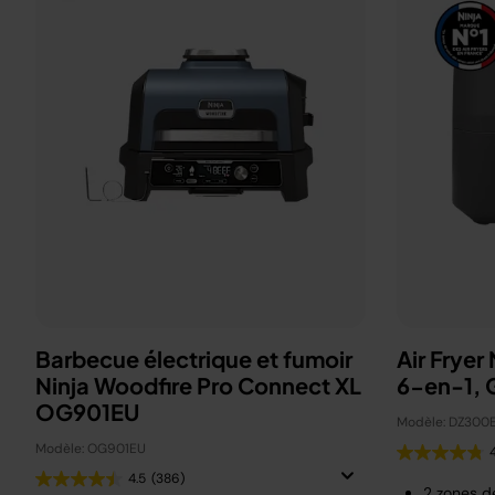
Barbecue électrique et fumoir
Air Fryer
Ninja Woodfire Pro Connect XL
6-en-1, G
OG901EU
Modèle: DZ300
Modèle: OG901EU
4.5
(386)
2 zones d