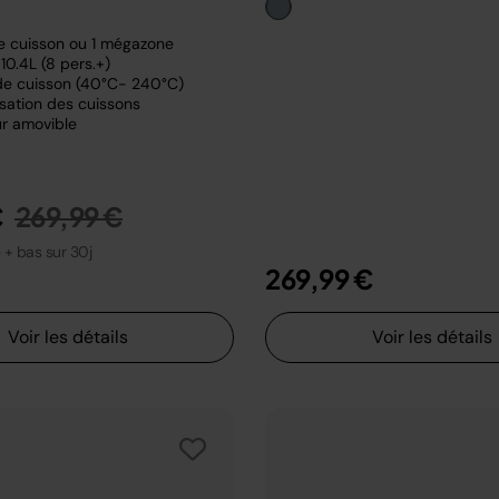
e cuisson ou 1 mégazone
10.4L (8 pers.+)
e cuisson (40°C- 240°C)
sation des cuissons
r amovible
Prix réduit de
au
€
269,99 €
e + bas sur 30j
269,99 €
Voir les détails
Voir les détails