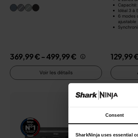
Capacité: 
Idéal 3 à
6 modes d
ajustable
Synchroni
369,99 €
-
499,99 €
129,99 
Voir les détails
Consent
SharkNinja uses essential co