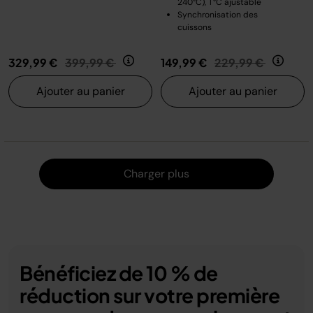
240°C), T°C ajustable
Synchronisation des
cuissons
Prix réduit de
au
Prix réduit de
au
329,99 €
399,99 €
149,99 €
229,99 €
Ajouter au panier
Ajouter au panier
Charger
Charger plus
Bénéficiez de 10 % de
réduction sur votre première