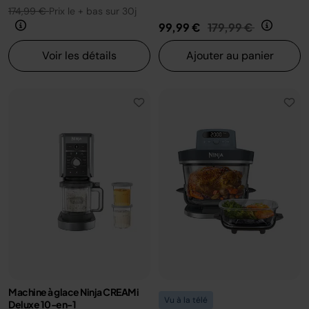
174,99 €
Prix le + bas sur 30j
Prix réduit de
au
99,99 €
179,99 €
Voir les détails
Ajouter au panier
Machine à glace Ninja CREAMi
Vu à la télé
Deluxe 10-en-1