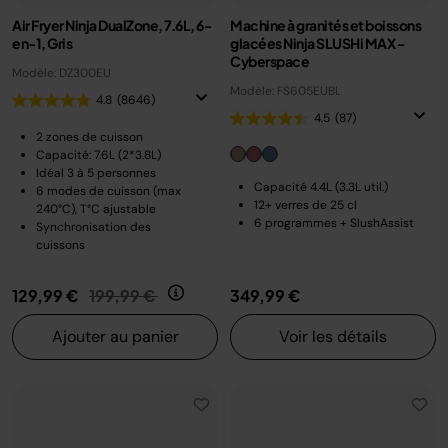
Air Fryer Ninja DualZone, 7.6L, 6-
Machine à granités et boissons
en-1, Gris
glacées Ninja SLUSHi MAX -
Cyberspace
Modèle: DZ300EU
Modèle: FS605EUBL
4.8
(8646)
4.5
(87)
2 zones de cuisson
Capacité: 7.6L (2*3.8L)
Idéal 3 à 5 personnes
Capacité 4.4L (3.3L util.)
6 modes de cuisson (max
12+ verres de 25 cl
240°C), T°C ajustable
6 programmes + SlushAssist
Synchronisation des
cuissons
Prix réduit de
au
129,99 €
199,99 €
349,99 €
Ajouter au panier
Voir les détails