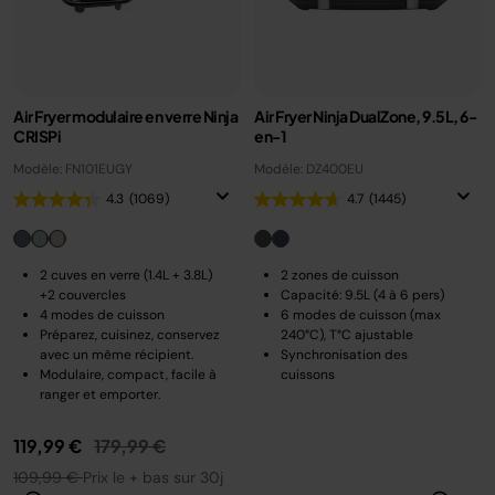
Air Fryer modulaire en verre Ninja
Air Fryer Ninja DualZone, 9.5L, 6-
CRISPi
en-1
Modèle: FN101EUGY
Modèle: DZ400EU
4.3
(1069)
4.7
(1445)
2 cuves en verre (1.4L + 3.8L)
2 zones de cuisson
+2 couvercles
Capacité: 9.5L (4 à 6 pers)
4 modes de cuisson
6 modes de cuisson (max
Préparez, cuisinez, conservez
240°C), T°C ajustable
avec un même récipient.
Synchronisation des
Modulaire, compact, facile à
cuissons
ranger et emporter.
Prix réduit de
au
119,99 €
179,99 €
109,99 €
Prix le + bas sur 30j