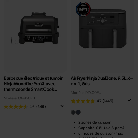
Barbecue électrique et fumoir
Air Fryer Ninja DualZone, 9.5L, 6-
Ninja Woodfire Pro XL avec
en-1, Gris
thermosonde Smart Cook
Modèle: DZ400EU
OG850EU
Modèle: OG850EU
4.7
(1445)
4.6
(349)
2 zones de cuisson
Capacité: 9.5L (4 à 6 pers)
6 modes de cuisson (max