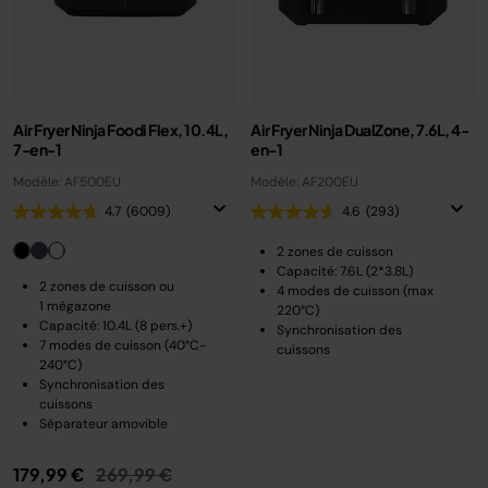
Air Fryer Ninja Foodi Flex, 10.4L,
Air Fryer Ninja DualZone, 7.6L, 4-
7-en-1
en-1
Modèle: AF500EU
Modèle: AF200EU
4.7
(6009)
4.6
(293)
2 zones de cuisson
Capacité: 7.6L (2*3.8L)
2 zones de cuisson ou
4 modes de cuisson (max
1 mégazone
220°C)
Capacité: 10.4L (8 pers.+)
Synchronisation des
7 modes de cuisson (40°C-
cuissons
240°C)
Synchronisation des
cuissons
Séparateur amovible
Prix réduit de
au
179,99 €
269,99 €