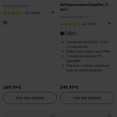
Air Fryer en verre Crispi Pro, 7-
Modèle: NC502EU
en-1
4.4
(1084)
Modèle: AS101EUCY
4.4
(329)
2 cuves en verre (2.3L + 5.7L)
+ 2 couvercles
Surface de cuisson sans PFAS
7 modes de cuisson, T°C
ajustable
Préparez, cuisinez, conservez
avec un même récipient
269,99 €
249,99 €
Voir les détails
Voir les détails