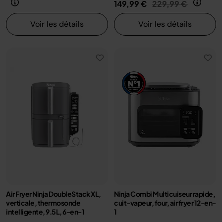
Prix réduit de
au
149,99 €
229,99 €
Voir les détails
Voir les détails
Air Fryer Ninja DoubleStack XL,
Ninja Combi Multicuiseur rapide,
verticale, thermosonde
cuit-vapeur, four, air fryer 12-en-
intelligente, 9.5L, 6-en-1
1