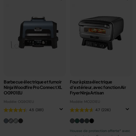
Barbecue électrique et fumoir
Four à pizza électrique
Ninja Woodfire Pro Connect XL
d’extérieur, avec fonction Air
OG901EU
Fryer Ninja Artisan
Modèle: OG901EU
Modèle: MO201EU
4.5
(381)
4.7
(226)
Housse de protection offerte* avec