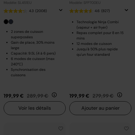
Modèle: SL451EU
Modèle: SFP700EU
4.3
(2008)
4.6
(827)
Technologie Ninja Combi
(vapeur + air fryer)
2 zones de cuisson
Repas complet pour 8 en 15
superposées
mins
Gain de place, 30% moins
12 modes de cuisson
large
Jusqu'à 50% plus rapide
Capacité: 9.5L (4 à 6 pers)
qu'un four standard
6 modes de cuisson (max
240°C)
Synchronisation des
cuissons
Prix réduit de
au
Prix réduit de
au
199,99 €
289,99 €
199,99 €
279,99 €
Voir les détails
Ajouter au panier