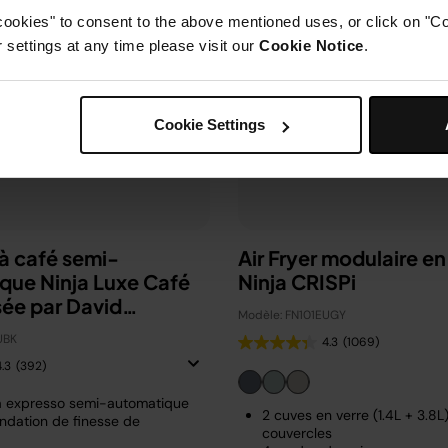
cookies" to consent to the above mentioned uses, or click on "Co
settings at any time please visit our
Cookie Notice
.
Cookie Settings
à café semi-
Air Fryer modulaire en
que Ninja Luxe Café
Ninja CRISPi
sée par David
Modèle: FN101EUGY
m
UBK
4.3
(1069)
4.3
(392)
à expresso semi-automatique
2 cuves en verre (1.4L + 3.8L
dation de finesse de
couvercles