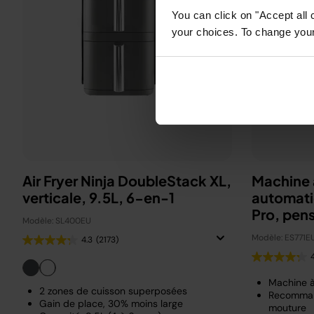
You can click on "Accept all 
your choices. To change your 
Air Fryer Ninja DoubleStack XL,
Machine 
verticale, 9.5L, 6-en-1
automati
Pro, pen
Modèle: SL400EU
Beckha
Modèle: ES771E
4.3
(2173)
Machine 
2 zones de cuisson superposées
Recomman
Gain de place, 30% moins large
mouture