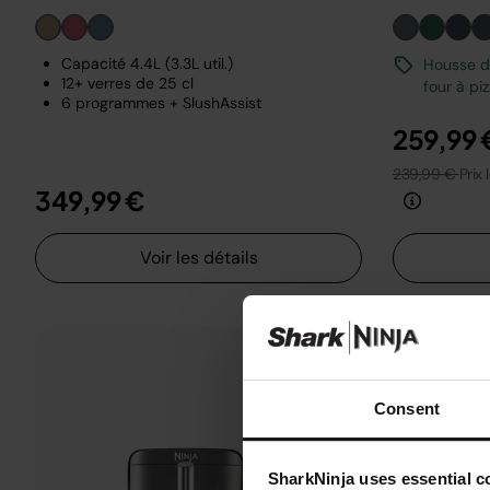
Capacité 4.4L (3.3L util.)
Housse de
12+ verres de 25 cl
four à pi
6 programmes + SlushAssist
259,99 
239,99 €
Prix 
349,99 €
Voir les détails
Consent
SharkNinja uses essential co