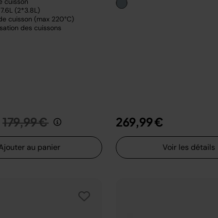
e cuisson
7.6L (2*3.8L)
de cuisson (max 220°C)
sation des cuissons
Prix réduit de
au
179,99 €
269,99 €
Ajouter au panier
Voir les détails