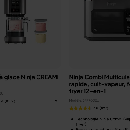
à glace Ninja CREAMi
Ninja Combi Multicuis
rapide, cuit-vapeur, fo
fryer 12-en-1
EU
Modèle: SFP700EU
4.4
(1059)
4.6
(827)
Technologie Ninja Combi (vap
fryer)
Repas complet pour 8 en 15