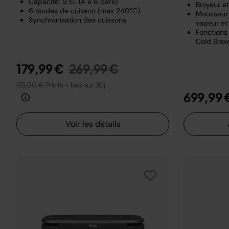
Capacité: 9.5L (4 à 6 pers)
Broyeur e
6 modes de cuisson (max 240°C)
Mousseur 
Synchronisation des cuissons
vapeur et 
Fonctions 
Cold Brew
Prix réduit de
au
179,99 €
269,99 €
173,00 €
Prix le + bas sur 30j
699,99 
Voir les détails