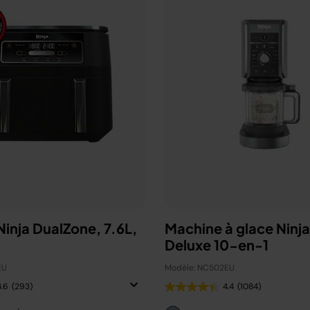
 Ninja DualZone, 7.6L,
Machine à glace Ninj
Deluxe 10-en-1
EU
Modèle: NC502EU
4.6
(293)
4.4
(1084)