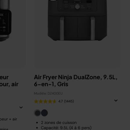
eur
Air Fryer Ninja DualZone, 9.5L,
ur, air
6-en-1, Gris
Modèle: DZ400EU
4.7
(1445)
eur + air
2 zones de cuisson
Capacité: 9.5L (4 à 6 pers)
 mins