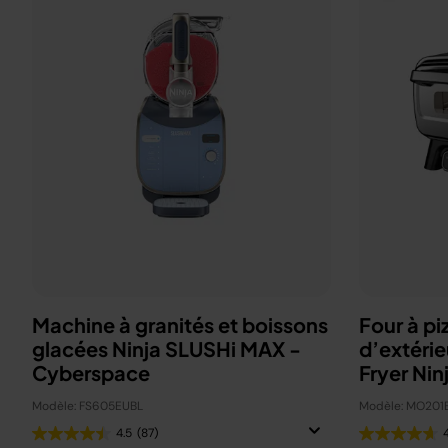
Machine à granités et boissons
Four à pi
glacées Ninja SLUSHi MAX -
d’extérie
Cyberspace
Fryer Nin
Modèle: FS605EUBL
Modèle: MO201
4.5
(87)
4