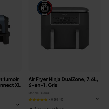
t fumoir
Air Fryer Ninja DualZone, 7.6L,
onnect XL
6-en-1, Gris
Modèle: DZ300EU
4.8
(8645)
2 zones de cuisson