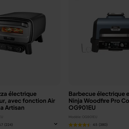
zza électrique
Barbecue électrique e
ur, avec fonction Air
Ninja Woodfire Pro C
ja Artisan
OG901EU
EU
Modèle: OG901EU
.7
(224)
4.5
(380)