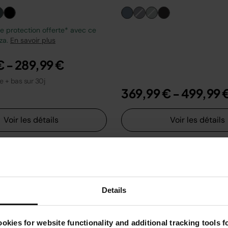
 protection offerte* avec ce
zza.
En savoir plus
€
-
289,99 €
le + bas sur 30j
369,99 €
-
499,99 
Voir les détails
Voir les détails
Details
okies for website functionality and additional tracking tools 