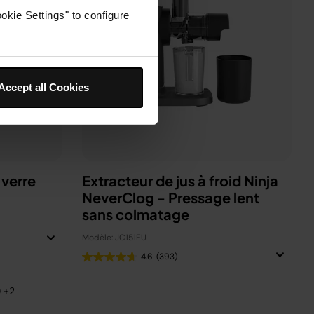
okie Settings" to configure
Accept all Cookies
 verre
Extracteur de jus à froid Ninja
NeverClog - Pressage lent
sans colmatage
Modèle: JC151EU
4.6
(393)
) +2