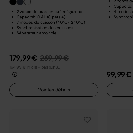
2 zones d
Capacité: 
2 zones de cuisson ou 1 mégazone
4 modes 
Capacité: 10.4L (8 pers.+)
Synchroni
7 modes de cuisson (40°C- 240°C)
Synchronisation des cuissons
Séparateur amovible
Prix réduit de
au
179,99 €
269,99 €
164,99 €
Prix le + bas sur 30j
99,99 €
Voir les détails