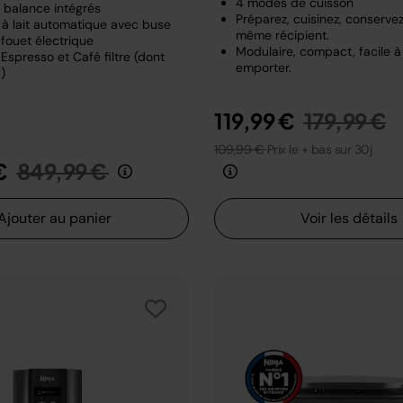
4 modes de cuisson
t balance intégrés
Préparez, cuisinez, conserve
à lait automatique avec buse
même récipient.
fouet électrique
Modulaire, compact, facile à
Espresso et Café filtre (dont
emporter.
)
Prix rédui
a
119,99 €
179,99 €
109,99 €
Prix le + bas sur 30j
Prix réduit de
au
€
849,99 €
Ajouter au panier
Voir les détails