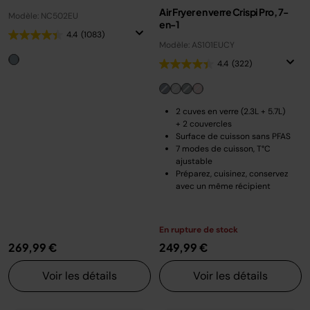
Air Fryer en verre Crispi Pro, 7-
Modèle: NC502EU
en-1
4.4
(1083)
Modèle: AS101EUCY
4.4
(322)
2 cuves en verre (2.3L + 5.7L)
+ 2 couvercles
Surface de cuisson sans PFAS
7 modes de cuisson, T°C
ajustable
Préparez, cuisinez, conservez
avec un même récipient
En rupture de stock
269,99 €
249,99 €
Voir les détails
Voir les détails