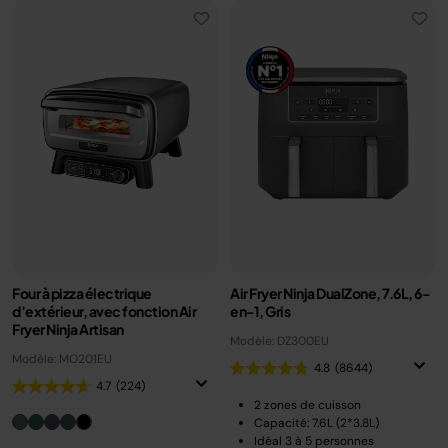
Four à pizza électrique
Air Fryer Ninja DualZone, 7.6L, 6-
d’extérieur, avec fonction Air
en-1, Gris
Fryer Ninja Artisan
Modèle: DZ300EU
Modèle: MO201EU
4.8
(8644)
4.7
(224)
2 zones de cuisson
Capacité: 7.6L (2*3.8L)
Idéal 3 à 5 personnes