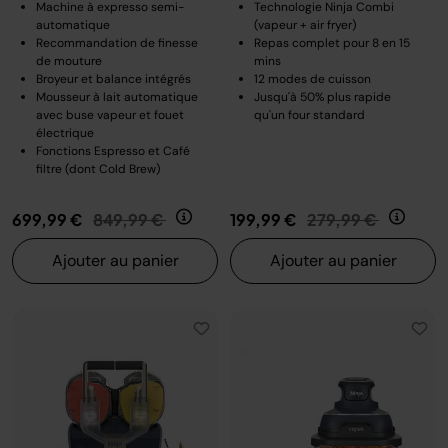
Machine à expresso semi-
Technologie Ninja Combi
automatique
(vapeur + air fryer)
Recommandation de finesse
Repas complet pour 8 en 15
de mouture
mins
Broyeur et balance intégrés
12 modes de cuisson
Mousseur à lait automatique
Jusqu'à 50% plus rapide
avec buse vapeur et fouet
qu'un four standard
électrique
Fonctions Espresso et Café
filtre (dont Cold Brew)
Prix réduit de
au
Prix réduit de
au
699,99 €
849,99 €
199,99 €
279,99 €
Ajouter au panier
Ajouter au panier