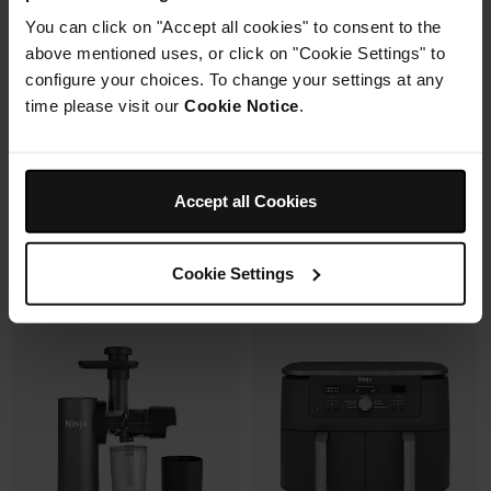
6 modes de cuisson (max
You can click on "Accept all cookies" to consent to the
240°C)
above mentioned uses, or click on "Cookie Settings" to
Synchronisation des
cuissons
configure your choices. To change your settings at any
time please visit our
Cookie Notice
.
Prix réduit de
au
179,99 €
269,99 €
En rupture de stock
173,00 €
Prix le + bas sur 30j
349,99 €
Accept all Cookies
Voir les détails
Voir les détails
Cookie Settings