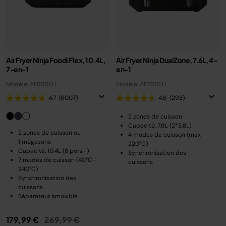
Air Fryer Ninja Foodi Flex, 10.4L,
Air Fryer Ninja DualZone, 7.6L, 4-
7-en-1
en-1
Modèle: AF500EU
Modèle: AF200EU
4.7
(6007)
4.6
(293)
2 zones de cuisson
Capacité: 7.6L (2*3.8L)
2 zones de cuisson ou
4 modes de cuisson (max
1 mégazone
220°C)
Capacité: 10.4L (8 pers.+)
Synchronisation des
7 modes de cuisson (40°C-
cuissons
240°C)
Synchronisation des
cuissons
Séparateur amovible
Prix réduit de
au
179,99 €
269,99 €