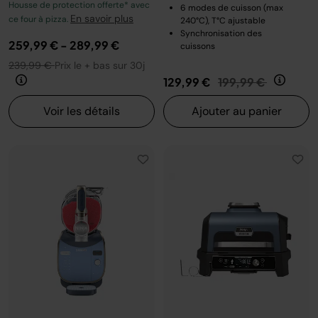
Housse de protection offerte* avec
6 modes de cuisson (max
En savoir plus
ce four à pizza.
240°C), T°C ajustable
Synchronisation des
259,99 €
-
289,99 €
cuissons
239,99 €
Prix le + bas sur 30j
Prix réduit de
au
129,99 €
199,99 €
Voir les détails
Ajouter au panier