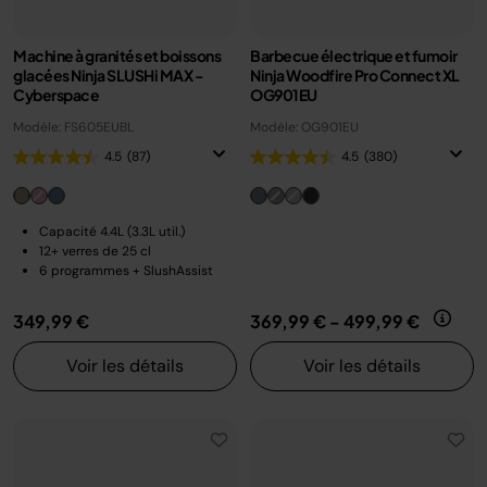
Machine à granités et boissons
Barbecue électrique et fumoir
glacées Ninja SLUSHi MAX -
Ninja Woodfire Pro Connect XL
Cyberspace
OG901EU
Modèle: FS605EUBL
Modèle: OG901EU
4.5
(87)
4.5
(380)
Capacité 4.4L (3.3L util.)
12+ verres de 25 cl
6 programmes + SlushAssist
349,99 €
369,99 €
-
499,99 €
Voir les détails
Voir les détails