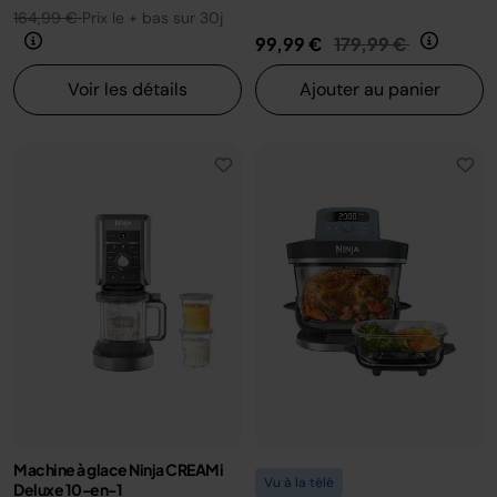
164,99 €
Prix le + bas sur 30j
Prix réduit de
au
99,99 €
179,99 €
Voir les détails
Ajouter au panier
Machine à glace Ninja CREAMi
Vu à la télé
Deluxe 10-en-1