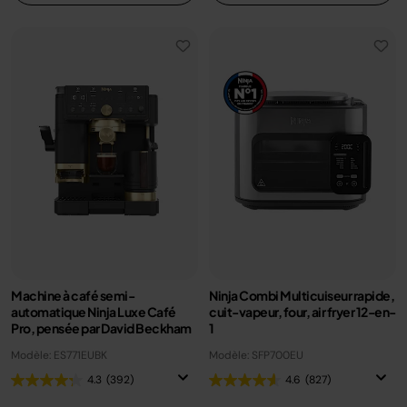
Machine à café semi-
Ninja Combi Multicuiseur rapide,
automatique Ninja Luxe Café
cuit-vapeur, four, air fryer 12-en-
Pro, pensée par David Beckham
1
Modèle: ES771EUBK
Modèle: SFP700EU
4.3
(392)
4.6
(827)