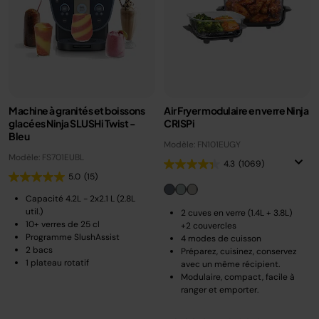
Machine à granités et boissons
Air Fryer modulaire en verre Ninja
glacées Ninja SLUSHi Twist -
CRISPi
Bleu
Modèle: FN101EUGY
Modèle: FS701EUBL
4.3
(1069)
5.0
(15)
Capacité 4.2L - 2x2.1 L (2.8L
util.)
2 cuves en verre (1.4L + 3.8L)
10+ verres de 25 cl
+2 couvercles
Programme SlushAssist
4 modes de cuisson
2 bacs
Préparez, cuisinez, conservez
1 plateau rotatif
avec un même récipient.
Modulaire, compact, facile à
ranger et emporter.