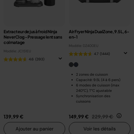
Extracteur de jus à froid Ninja
Air Fryer Ninja DualZone, 9.5L, 6-
NeverClog - Pressage lent sans
en-1
colmatage
Modèle: DZ400EU
Modèle: JC151EU
4.7
(1444)
4.6
(393)
2 zones de cuisson
Capacité: 9.5L (4 à 6 pers)
6 modes de cuisson (max
240°C), T°C ajustable
Synchronisation des
cuissons
Prix réduit de
au
139,99 €
149,99 €
229,99 €
Ajouter au panier
Voir les détails