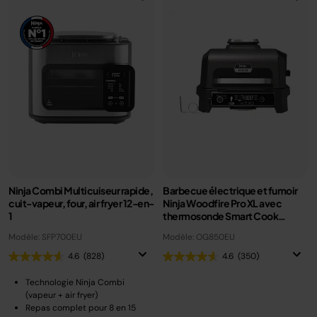
Ninja Combi Multicuiseur rapide,
Barbecue électrique et fumoir
cuit-vapeur, four, air fryer 12-en-
Ninja Woodfire Pro XL avec
1
thermosonde Smart Cook
OG850EU
Modèle: SFP700EU
Modèle: OG850EU
4.6
(828)
4.6
(350)
Technologie Ninja Combi
(vapeur + air fryer)
Repas complet pour 8 en 15