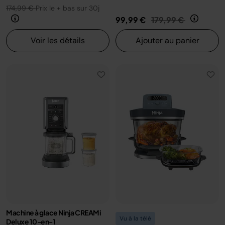
174,99 €
Prix le + bas sur 30j
Prix réduit de
au
99,99 €
179,99 €
Voir les détails
Ajouter au panier
Machine à glace Ninja CREAMi
Vu à la télé
Deluxe 10-en-1