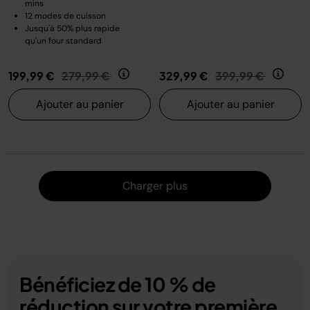
mins
12 modes de cuisson
Jusqu'à 50% plus rapide
qu'un four standard
Prix réduit de
au
Prix réduit de
au
199,99 €
279,99 €
329,99 €
399,99 €
Ajouter au panier
Ajouter au panier
Charger
Charger plus
Bénéficiez de 10 % de
réduction sur votre première