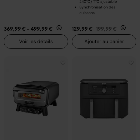
240°C), T°C ajustable
Synchronisation des
cuissons
Prix réduit de
au
369,99 €
-
499,99 €
129,99 €
199,99 €
Voir les détails
Ajouter au panier