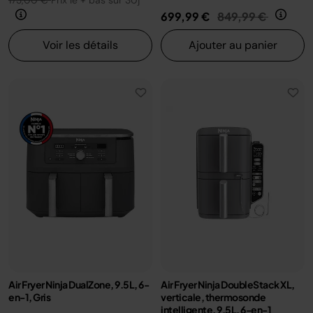
173,00 €
Prix le + bas sur 30j
Prix réduit de
au
699,99 €
849,99 €
Voir les détails
Ajouter au panier
Air Fryer Ninja DualZone, 9.5L, 6-
Air Fryer Ninja DoubleStack XL,
en-1, Gris
verticale, thermosonde
intelligente, 9.5L, 6-en-1