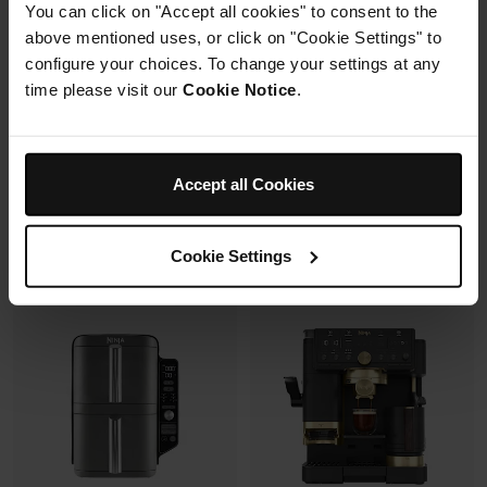
You can click on "Accept all cookies" to consent to the
avec un même récipient.
Modulaire, compact, facile à
above mentioned uses, or click on "Cookie Settings" to
ranger et emporter.
configure your choices. To change your settings at any
time please visit our
Cookie Notice
.
Prix réduit de
au
119,99 €
179,99 €
109,99 €
Prix le + bas sur 30j
349,99 €
Accept all Cookies
Voir les détails
Voir les détails
Cookie Settings