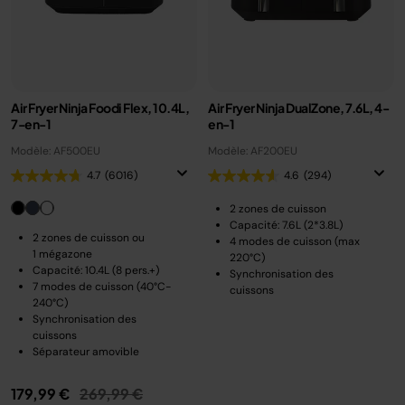
Air Fryer Ninja Foodi Flex, 10.4L,
Air Fryer Ninja DualZone, 7.6L, 4-
7-en-1
en-1
Modèle: AF500EU
Modèle: AF200EU
4.7
(6016)
4.6
(294)
2 zones de cuisson
Capacité: 7.6L (2*3.8L)
2 zones de cuisson ou
4 modes de cuisson (max
1 mégazone
220°C)
Capacité: 10.4L (8 pers.+)
Synchronisation des
7 modes de cuisson (40°C-
cuissons
240°C)
Synchronisation des
cuissons
Séparateur amovible
Prix réduit de
au
179,99 €
269,99 €