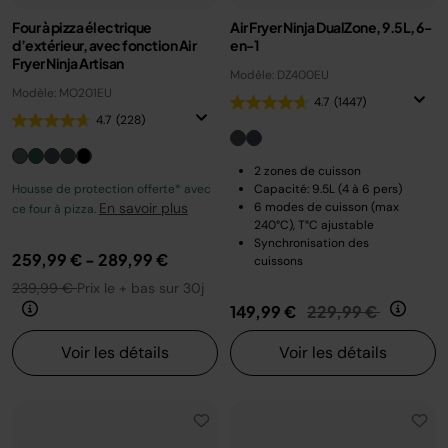
Four à pizza électrique
Air Fryer Ninja DualZone, 9.5L, 6-
d’extérieur, avec fonction Air
en-1
Fryer Ninja Artisan
Modèle: DZ400EU
Modèle: MO201EU
4.7
(1447)
4.7
(228)
2 zones de cuisson
Housse de protection offerte* avec
Capacité: 9.5L (4 à 6 pers)
En savoir plus
6 modes de cuisson (max
ce four à pizza.
240°C), T°C ajustable
Synchronisation des
259,99 €
-
289,99 €
cuissons
239,99 €
Prix le + bas sur 30j
Prix réduit de
au
149,99 €
229,99 €
Voir les détails
Voir les détails