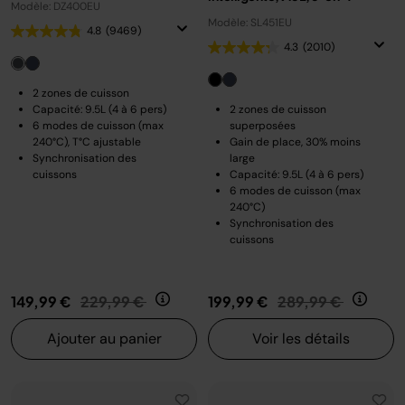
Modèle: DZ400EU
Modèle: SL451EU
4.8
(9469)
4.3
(2010)
2 zones de cuisson
Capacité: 9.5L (4 à 6 pers)
2 zones de cuisson
6 modes de cuisson (max
superposées
240°C), T°C ajustable
Gain de place, 30% moins
Synchronisation des
large
cuissons
Capacité: 9.5L (4 à 6 pers)
6 modes de cuisson (max
240°C)
Synchronisation des
cuissons
Prix réduit de
au
Prix réduit de
au
149,99 €
229,99 €
199,99 €
289,99 €
Ajouter au panier
Voir les détails