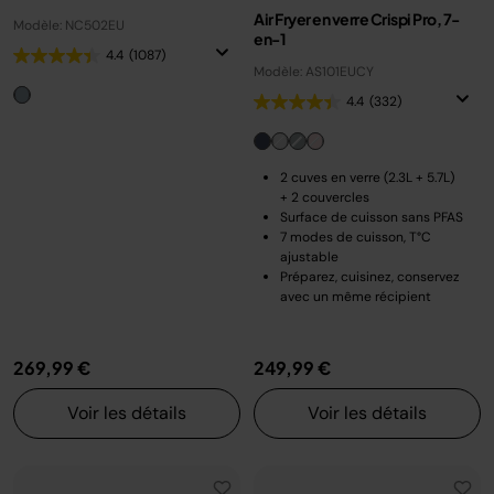
Air Fryer en verre Crispi Pro, 7-
Modèle: NC502EU
en-1
4.4
(1087)
Modèle: AS101EUCY
4.4
(332)
2 cuves en verre (2.3L + 5.7L)
+ 2 couvercles
Surface de cuisson sans PFAS
7 modes de cuisson, T°C
ajustable
Préparez, cuisinez, conservez
avec un même récipient
269,99 €
249,99 €
Voir les détails
Voir les détails