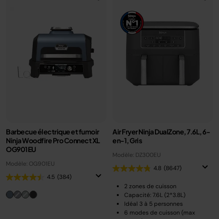
Barbecue électrique et fumoir
Air Fryer Ninja DualZone, 7.6L, 6-
Ninja Woodfire Pro Connect XL
en-1, Gris
OG901EU
Modèle: DZ300EU
Modèle: OG901EU
4.8
(8647)
4.5
(384)
2 zones de cuisson
Capacité: 7.6L (2*3.8L)
Idéal 3 à 5 personnes
6 modes de cuisson (max