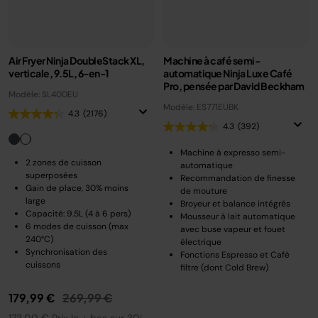
Air Fryer Ninja DoubleStack XL,
Machine à café semi-
verticale, 9.5L, 6-en-1
automatique Ninja Luxe Café
Pro, pensée par David Beckham
Modèle: SL400EU
Modèle: ES771EUBK
4.3
(2176)
4.3
(392)
Machine à expresso semi-
2 zones de cuisson
automatique
superposées
Recommandation de finesse
Gain de place, 30% moins
de mouture
large
Broyeur et balance intégrés
Capacité: 9.5L (4 à 6 pers)
Mousseur à lait automatique
6 modes de cuisson (max
avec buse vapeur et fouet
240°C)
électrique
Synchronisation des
Fonctions Espresso et Café
cuissons
filtre (dont Cold Brew)
Prix réduit de
au
179,99 €
269,99 €