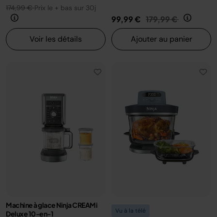
174,99 €
Prix le + bas sur 30j
Prix réduit de
au
99,99 €
179,99 €
Voir les détails
Ajouter au panier
Machine à glace Ninja CREAMi
Vu à la télé
Deluxe 10-en-1