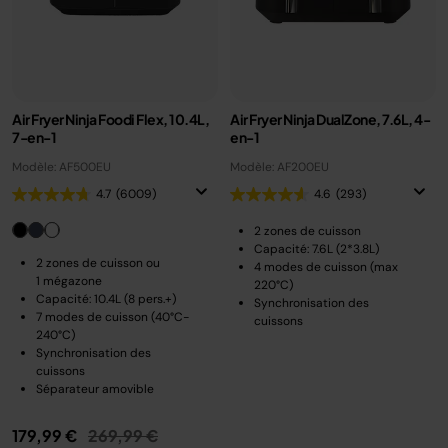
Air Fryer Ninja Foodi Flex, 10.4L,
Air Fryer Ninja DualZone, 7.6L, 4-
7-en-1
en-1
Modèle: AF500EU
Modèle: AF200EU
4.7
(6009)
4.6
(293)
2 zones de cuisson
Capacité: 7.6L (2*3.8L)
2 zones de cuisson ou
4 modes de cuisson (max
1 mégazone
220°C)
Capacité: 10.4L (8 pers.+)
Synchronisation des
7 modes de cuisson (40°C-
cuissons
240°C)
Synchronisation des
cuissons
Séparateur amovible
Prix réduit de
au
179,99 €
269,99 €