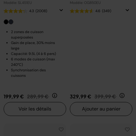
Modèle: SL451EU
Modèle: OG850EU
4.3
(2008)
4.6
(349)
2 zones de cuisson
superposées
Gain de place, 30% moins
large
Capacité: 9.5L (4 à 6 pers)
6 modes de cuisson (max
240°C)
Synchronisation des
cuissons
Prix réduit de
au
Prix réduit de
au
199,99 €
289,99 €
329,99 €
399,99 €
Voir les détails
Ajouter au panier