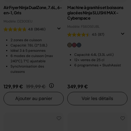
Air Fryer Ninja DualZone, 7.6L, 6-
Machine à granités et boissons
en-1, Gris
glacées Ninja SLUSHi MAX -
Cyberspace
Modèle: DZ300EU
Modèle: FS605EUBL
4.8
(8646)
4.5
(87)
2 zones de cuisson
Capacité: 7.6L (2*3.8L)
Idéal 3 à 5 personnes
Capacité 4.4L (3.3L util.)
6 modes de cuisson (max
12+ verres de 25 cl
240°C), T°C ajustable
6 programmes + SlushAssist
Synchronisation des
cuissons
Prix réduit de
au
129,99 €
199,99 €
349,99 €
Ajouter au panier
Voir les détails