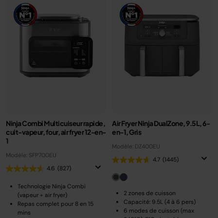
Ninja Combi Multicuiseur rapide,
Air Fryer Ninja DualZone, 9.5L, 6-
cuit-vapeur, four, air fryer 12-en-
en-1, Gris
1
Modèle: DZ400EU
Modèle: SFP700EU
4.7
(1445)
4.6
(827)
Technologie Ninja Combi
2 zones de cuisson
(vapeur + air fryer)
Capacité: 9.5L (4 à 6 pers)
Repas complet pour 8 en 15
6 modes de cuisson (max
mins