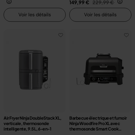
Prix réduit de
au
149,99 €
229,99 €
Voir les détails
Voir les détails
Air Fryer Ninja DoubleStack XL,
Barbecue électrique et fumoir
verticale, thermosonde
Ninja Woodfire Pro XL avec
intelligente, 9.5L, 6-en-1
thermosonde Smart Cook
OG850EU