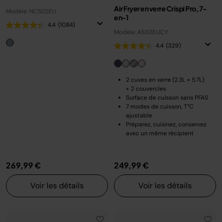
Air Fryer en verre Crispi Pro, 7-
Modèle: NC502EU
en-1
4.4
(1084)
Modèle: AS101EUCY
4.4
(329)
2 cuves en verre (2.3L + 5.7L)
+ 2 couvercles
Surface de cuisson sans PFAS
7 modes de cuisson, T°C
ajustable
Préparez, cuisinez, conservez
avec un même récipient
269,99 €
249,99 €
Voir les détails
Voir les détails