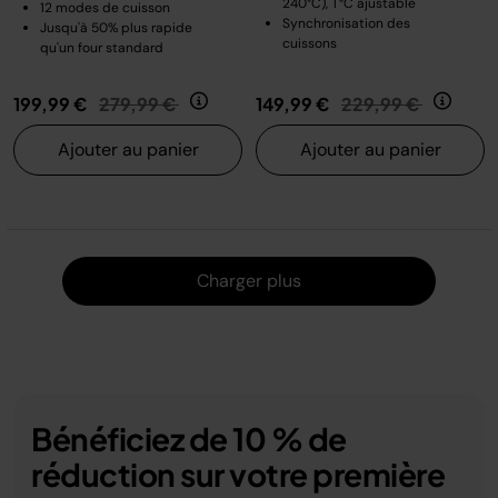
240°C), T°C ajustable
12 modes de cuisson
Synchronisation des
Jusqu'à 50% plus rapide
cuissons
qu'un four standard
Prix réduit de
au
Prix réduit de
au
199,99 €
279,99 €
149,99 €
229,99 €
Ajouter au panier
Ajouter au panier
Charger
Charger plus
Bénéficiez de 10 % de
réduction sur votre première