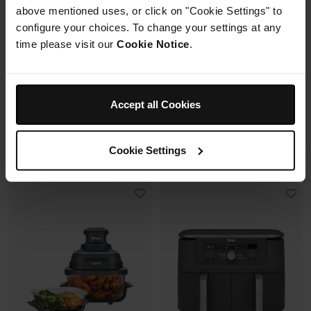
Mousseur à lait automatique
above mentioned uses, or click on "Cookie Settings" to
6 modes de cuisson (max
avec buse vapeur et fouet
240°C)
configure your choices. To change your settings at any
électrique
Synchronisation des
Fonctions Espresso et Café
time please visit our
Cookie Notice
.
cuissons
filtre (dont Cold Brew)
Prix réduit de
au
179,99 €
269,99 €
173,00 €
Prix le + bas sur 30j
Accept all Cookies
Prix réduit de
au
699,99 €
849,99 €
Voir les détails
Ajouter au panier
Cookie Settings