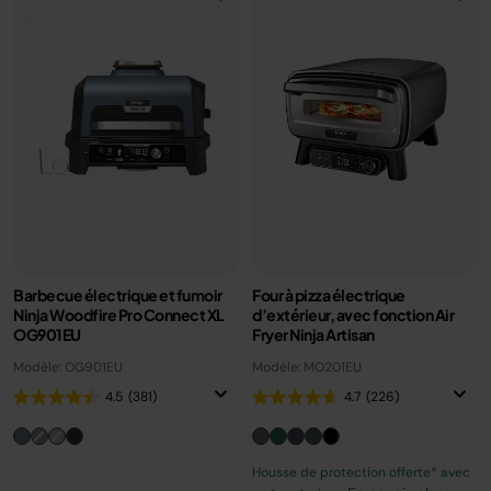
Barbecue électrique et fumoir
Four à pizza électrique
Ninja Woodfire Pro Connect XL
d’extérieur, avec fonction Air
OG901EU
Fryer Ninja Artisan
Modèle: OG901EU
Modèle: MO201EU
4.5
(381)
4.7
(226)
Housse de protection offerte* avec