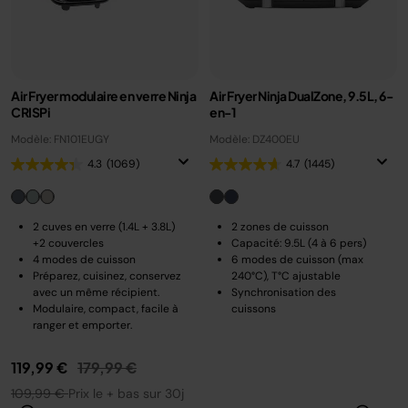
Air Fryer modulaire en verre Ninja
Air Fryer Ninja DualZone, 9.5L, 6-
CRISPi
en-1
Modèle: FN101EUGY
Modèle: DZ400EU
4.3
(1069)
4.7
(1445)
2 cuves en verre (1.4L + 3.8L)
2 zones de cuisson
+2 couvercles
Capacité: 9.5L (4 à 6 pers)
4 modes de cuisson
6 modes de cuisson (max
Préparez, cuisinez, conservez
240°C), T°C ajustable
avec un même récipient.
Synchronisation des
Modulaire, compact, facile à
cuissons
ranger et emporter.
Prix réduit de
au
119,99 €
179,99 €
109,99 €
Prix le + bas sur 30j