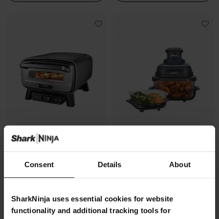
Four à pizza électrique
Air Fryer modulaire en verre Ninja
Consent
Details
About
d’extérieur, avec fonction Air
CRISPi
Fryer Ninja Artisan
Modèle: FN101EUGY
Modèle: MO201EU
4.3
(1070)
SharkNinja uses essential cookies for website
4.7
(228)
functionality and additional tracking tools for