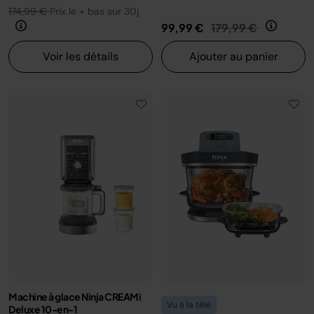
174,99 €
Prix le + bas sur 30j
Prix réduit de
au
99,99 €
179,99 €
Voir les détails
Ajouter au panier
Machine à glace Ninja CREAMi
Vu à la télé
Deluxe 10-en-1