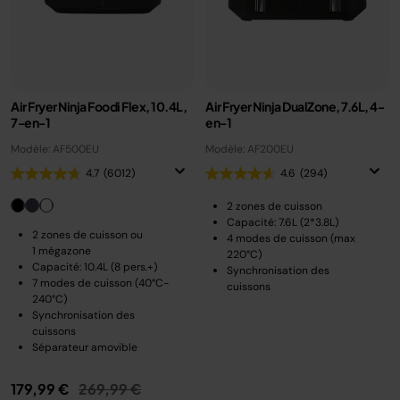
Air Fryer Ninja Foodi Flex, 10.4L,
Air Fryer Ninja DualZone, 7.6L, 4-
7-en-1
en-1
Modèle: AF500EU
Modèle: AF200EU
4.7
(6012)
4.6
(294)
2 zones de cuisson
Capacité: 7.6L (2*3.8L)
2 zones de cuisson ou
4 modes de cuisson (max
1 mégazone
220°C)
Capacité: 10.4L (8 pers.+)
Synchronisation des
7 modes de cuisson (40°C-
cuissons
240°C)
Synchronisation des
cuissons
Séparateur amovible
Prix réduit de
au
179,99 €
269,99 €