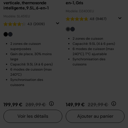
verticale, thermosonde
en-1, Gris
intelligente, 9.5L, 6-en-1
Modèle: DZ400EU
Modèle: SL451EU
4.8
(9467)
4.3
(2009)
2 zones de cuisson
2 zones de cuisson
Capacité: 9.5L (4 à 6 pers)
superposées
6 modes de cuisson (max
Gain de place, 30% moins
240°C), T°C ajustable
large
Synchronisation des
Capacité: 9.5L (4 à 6 pers)
cuissons
6 modes de cuisson (max
240°C)
Synchronisation des
cuissons
Prix réduit de
au
Prix réduit de
au
199,99 €
289,99 €
149,99 €
229,99 €
Voir les détails
Ajouter au panier