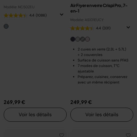
Air Fryer en verre Crispi Pro, 7-
Modèle: NC502EU
en-1
4.4
(1086)
Modèle: AS101EUCY
4.4
(331)
2 cuves en verre (2.3L + 5.7L)
+ 2 couvercles
Surface de cuisson sans PFAS
7 modes de cuisson, T°C
ajustable
Préparez, cuisinez, conservez
avec un même récipient
269,99 €
249,99 €
Voir les détails
Voir les détails