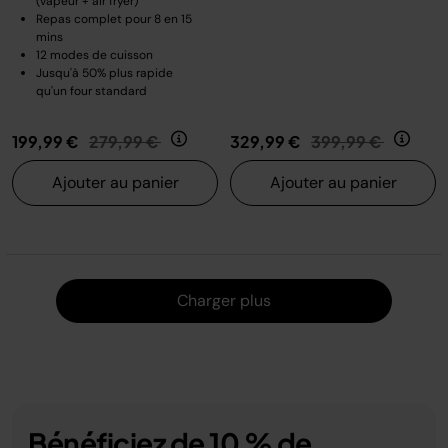
(vapeur + air fryer)
Repas complet pour 8 en 15
mins
12 modes de cuisson
Jusqu'à 50% plus rapide
qu'un four standard
Prix réduit de
au
Prix réduit de
au
199,99 €
279,99 €
329,99 €
399,99 €
Ajouter au panier
Ajouter au panier
Charger
Charger plus
Bénéficiez de 10 % de