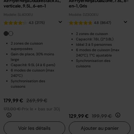
Air Fryer Ninja DoubleStack XL,
Air Fryer Ninja DualZone, 7.6L, 6-
verticale, 9.5L, 6-en-1
en-1, Gris
Modèle: SL400EU
Modèle: DZ300EU
4.3
(2175)
4.8
(8647)
2 zones de cuisson
Capacité: 7.6L (2*3.8L)
2 zones de cuisson
Idéal 3 à 5 personnes
superposées
6 modes de cuisson (max
Gain de place, 30% moins
240°C), T°C ajustable
large
Synchronisation des
Capacité: 9.5L (4 à 6 pers)
cuissons
6 modes de cuisson (max
240°C)
Synchronisation des
cuissons
Prix réduit de
au
179,99 €
269,99 €
173,00 €
Prix le + bas sur 30j
Prix réduit de
au
129,99 €
199,99 €
Voir les détails
Ajouter au panier