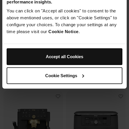
performance insights.
2 cuves en verre (1.4L + 3.8L)
You can click on "Accept all cookies" to consent to the
Housse de protection offerte* avec
+2 couvercles
En savoir plus
4 modes de cuisson
ce four à pizza.
above mentioned uses, or click on "Cookie Settings" to
Préparez, cuisinez, conservez
configure your choices. To change your settings at any
avec un même récipient.
time please visit our
Cookie Notice
.
Modulaire, compact, facile à
ranger et emporter.
Prix réduit de
au
259,99 €
-
289,99 €
119,99 €
179,99 €
Accept all Cookies
239,99 €
Prix le + bas sur 30j
109,99 €
Prix le + bas sur 30j
Cookie Settings
Voir les détails
Voir les détails