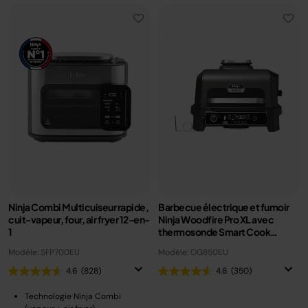
Ninja Combi Multicuiseur rapide,
Barbecue électrique et fumoir
cuit-vapeur, four, air fryer 12-en-
Ninja Woodfire Pro XL avec
1
thermosonde Smart Cook
OG850EU
Modèle: SFP700EU
Modèle: OG850EU
4.6
(828)
4.6
(350)
Technologie Ninja Combi