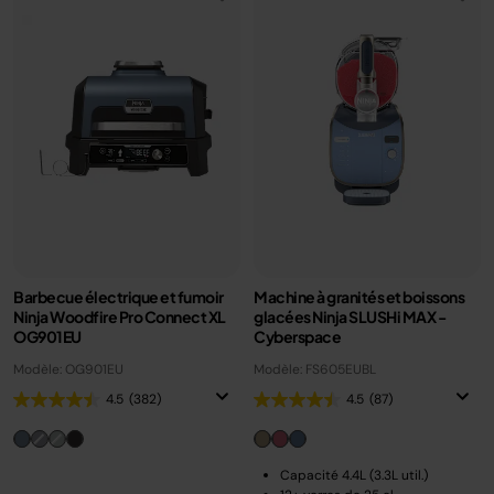
Barbecue électrique et fumoir
Machine à granités et boissons
Ninja Woodfire Pro Connect XL
glacées Ninja SLUSHi MAX -
OG901EU
Cyberspace
Modèle: OG901EU
Modèle: FS605EUBL
4.5
(382)
4.5
(87)
Capacité 4.4L (3.3L util.)