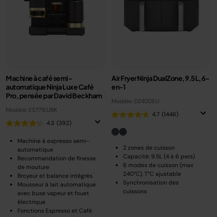
Machine à café semi-
Air Fryer Ninja DualZone, 9.5L, 6-
automatique Ninja Luxe Café
en-1
Pro, pensée par David Beckham
Modèle: DZ400EU
Modèle: ES771EUBK
4.7
(1446)
4.3
(392)
Machine à expresso semi-
2 zones de cuisson
automatique
Capacité: 9.5L (4 à 6 pers)
Recommandation de finesse
6 modes de cuisson (max
de mouture
240°C), T°C ajustable
Broyeur et balance intégrés
Synchronisation des
Mousseur à lait automatique
cuissons
avec buse vapeur et fouet
électrique
Fonctions Espresso et Café