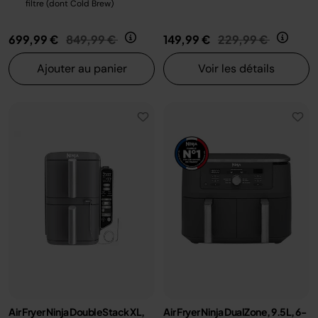
filtre (dont Cold Brew)
Prix réduit de
au
Prix réduit de
au
699,99 €
849,99 €
149,99 €
229,99 €
Ajouter au panier
Voir les détails
Air Fryer Ninja DoubleStack XL,
Air Fryer Ninja DualZone, 9.5L, 6-