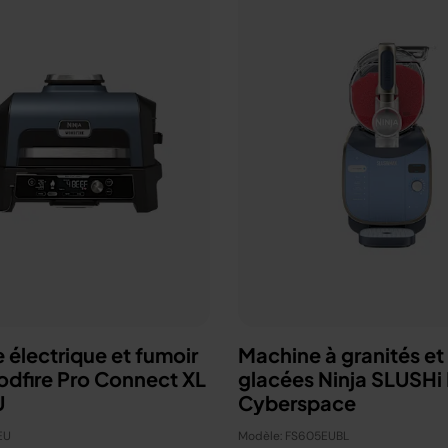
 électrique et fumoir
Machine à granités et
odfire Pro Connect XL
glacées Ninja SLUSHi
U
Cyberspace
EU
Modèle: FS605EUBL