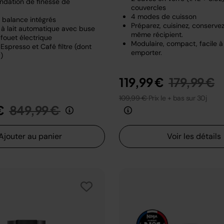
dation de finesse de
couvercles
4 modes de cuisson
t balance intégrés
Préparez, cuisinez, conserve
à lait automatique avec buse
même récipient.
fouet électrique
Modulaire, compact, facile à
Espresso et Café filtre (dont
emporter.
)
Prix rédui
a
119,99 €
179,99 €
109,99 €
Prix le + bas sur 30j
Prix réduit de
au
€
849,99 €
Ajouter au panier
Voir les détails