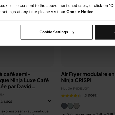
cookies" to consent to the above mentioned uses, or click on "Co
settings at any time please visit our
Cookie Notice
.
Cookie Settings
à café semi-
Air Fryer modulaire en
que Ninja Luxe Café
Ninja CRISPi
sée par David
Modèle: FN101EUGY
m
UBK
4.3
(1069)
4.3
(392)
à expresso semi-automatique
2 cuves en verre (1.4L + 3.8L