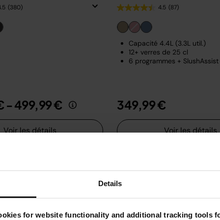
4.5
(380)
4.5
(87)
Capacité 4.4L (3.3L util.)
12+ verres de 25 cl
6 programmes + SlushAssist
€
-
499,99 €
349,99 €
Voir les détails
Voir les détails
Details
okies for website functionality and additional tracking tools 