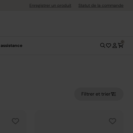
économisez plus*.
Profitez-en
Enregistrer un produit
Statut de la commande
0
 assistance
Filtrer et trier