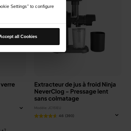
okie Settings" to configure
Accept all Cookies
 verre
Extracteur de jus à froid Ninja
NeverClog - Pressage lent
sans colmatage
Modèle: JC151EU
4.6
(393)
) +2