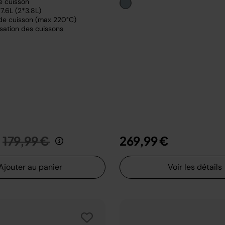
e cuisson
7.6L (2*3.8L)
de cuisson (max 220°C)
sation des cuissons
Prix réduit de
au
179,99 €
269,99 €
Ajouter au panier
Voir les détails