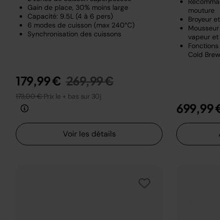
Recomman
Gain de place, 30% moins large
mouture
Capacité: 9.5L (4 à 6 pers)
Broyeur e
6 modes de cuisson (max 240°C)
Mousseur 
Synchronisation des cuissons
vapeur et 
Fonctions 
Cold Brew
Prix réduit de
au
179,99 €
269,99 €
173,00 €
Prix le + bas sur 30j
699,99 
Voir les détails