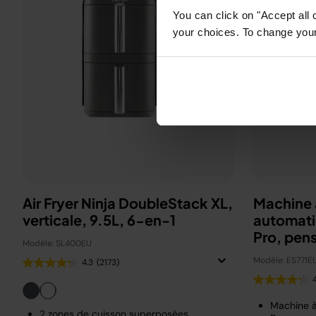
You can click on "Accept all 
your choices. To change your 
Air Fryer Ninja DoubleStack XL,
Machine 
verticale, 9.5L, 6-en-1
automati
Pro, pen
Modèle: SL400EU
Beckha
Modèle: ES771E
4.3
(2173)
Machine 
2 zones de cuisson superposées