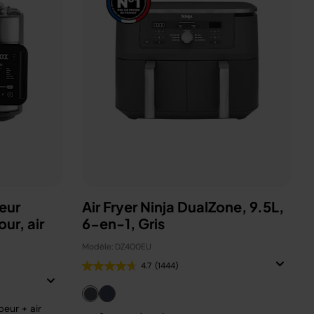
eur
Air Fryer Ninja DualZone, 9.5L,
ur, air
6-en-1, Gris
Modèle: DZ400EU
4.7
(1444)
eur + air