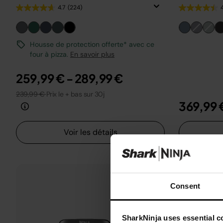
4.7
(224)
Housse de protection offerte* avec ce
four à pizza.
En savoir plus
259,99 €
-
289,99 €
239,99 €
Prix le + bas sur 30j
369,99 
Voir les détails
Consent
SharkNinja uses essential co