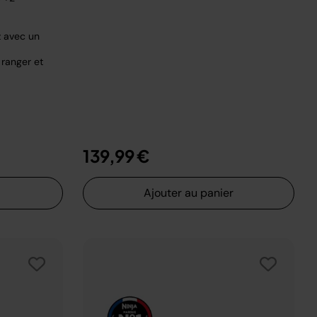
z avec un
 ranger et
t de
u
139,99 €
Ajouter au panier