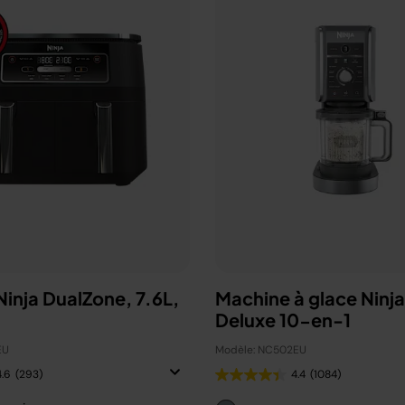
 Ninja DualZone, 7.6L,
Machine à glace Ninj
Deluxe 10-en-1
EU
Modèle: NC502EU
4.6
(293)
4.4
(1084)