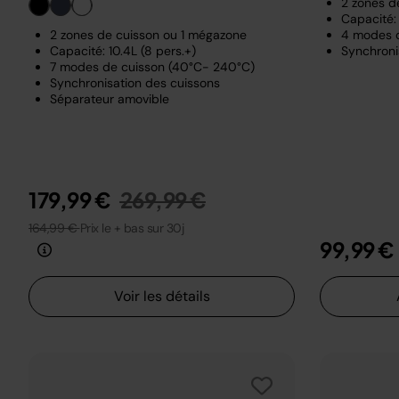
2 zones d
Capacité: 
2 zones de cuisson ou 1 mégazone
4 modes 
Capacité: 10.4L (8 pers.+)
Synchroni
7 modes de cuisson (40°C- 240°C)
Synchronisation des cuissons
Séparateur amovible
Prix réduit de
au
179,99 €
269,99 €
164,99 €
Prix le + bas sur 30j
99,99 €
Voir les détails