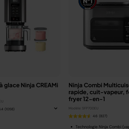
à glace Ninja CREAMi
Ninja Combi Multicuis
rapide, cuit-vapeur, fo
fryer 12-en-1
EU
Modèle: SFP700EU
4.4
(1058)
4.6
(827)
Technologie Ninja Combi (vap