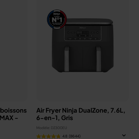
 boissons
Air Fryer Ninja DualZone, 7.6L,
 MAX -
6-en-1, Gris
Modèle: DZ300EU
4.8
(8644)