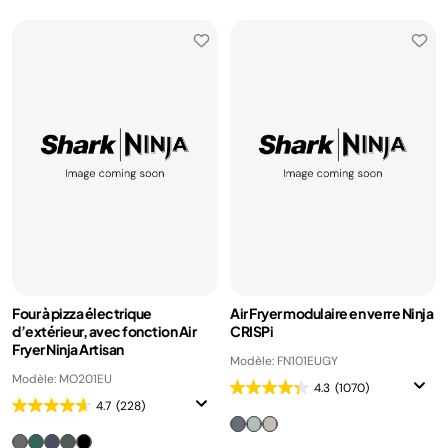
Four à pizza électrique
Air Fryer modulaire en verre Ninja
d’extérieur, avec fonction Air
CRISPi
Fryer Ninja Artisan
Modèle: FN101EUGY
Modèle: MO201EU
4.3
(1070)
4.7
(228)