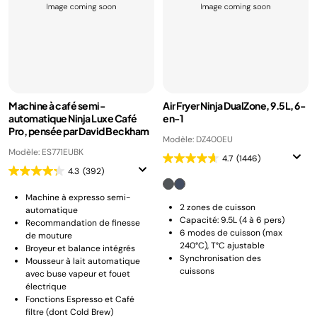
Machine à café semi-
Air Fryer Ninja DualZone, 9.5L, 6-
automatique Ninja Luxe Café
en-1
Pro, pensée par David Beckham
Modèle: DZ400EU
Modèle: ES771EUBK
4.7
(1446)
4.3
(392)
Machine à expresso semi-
2 zones de cuisson
automatique
Capacité: 9.5L (4 à 6 pers)
Recommandation de finesse
6 modes de cuisson (max
de mouture
240°C), T°C ajustable
Broyeur et balance intégrés
Synchronisation des
Mousseur à lait automatique
cuissons
avec buse vapeur et fouet
électrique
Fonctions Espresso et Café
filtre (dont Cold Brew)