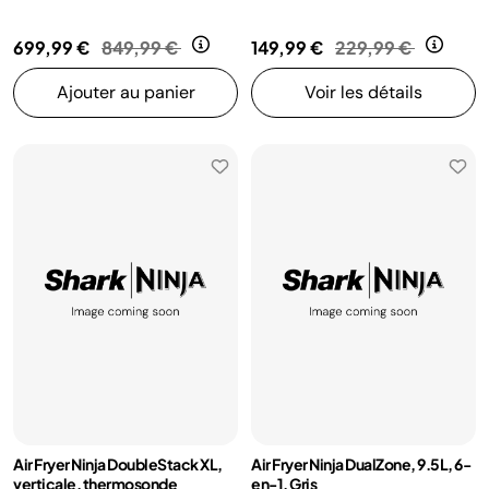
Prix réduit de
au
Prix réduit de
au
699,99 €
849,99 €
149,99 €
229,99 €
Ajouter au panier
Voir les détails
Air Fryer Ninja DoubleStack XL,
Air Fryer Ninja DualZone, 9.5L, 6-
verticale, thermosonde
en-1, Gris