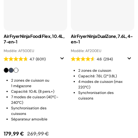
Air Fryer Ninja Foodi Flex, 10.4L,
Air Fryer Ninja DualZone, 7.6L, 4-
7-en-1
en-1
Modèle: AF500EU
Modèle: AF200EU
4.7
(6011)
4.6
(294)
2 zones de cuisson
Capacité: 7.6L (2*3.8L)
2 zones de cuisson ou
4 modes de cuisson (max
1 mégazone
220°C)
Capacité: 10.4L (8 pers.+)
Synchronisation des
7 modes de cuisson (40°C-
cuissons
240°C)
Synchronisation des
cuissons
Séparateur amovible
Prix réduit de
au
179,99 €
269,99 €