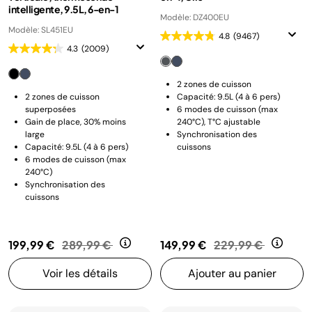
intelligente, 9.5L, 6-en-1
Modèle: DZ400EU
Modèle: SL451EU
4.8
(9467)
4.3
(2009)
2 zones de cuisson
2 zones de cuisson
Capacité: 9.5L (4 à 6 pers)
superposées
6 modes de cuisson (max
Gain de place, 30% moins
240°C), T°C ajustable
large
Synchronisation des
Capacité: 9.5L (4 à 6 pers)
cuissons
6 modes de cuisson (max
240°C)
Synchronisation des
cuissons
Prix réduit de
au
Prix réduit de
au
199,99 €
289,99 €
149,99 €
229,99 €
Voir les détails
Ajouter au panier