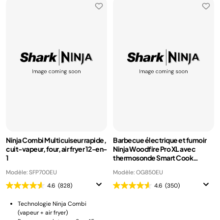
Ninja Combi Multicuiseur rapide,
Barbecue électrique et fumoir
cuit-vapeur, four, air fryer 12-en-
Ninja Woodfire Pro XL avec
1
thermosonde Smart Cook
OG850EU
Modèle: SFP700EU
Modèle: OG850EU
4.6
(828)
4.6
(350)
Technologie Ninja Combi
(vapeur + air fryer)