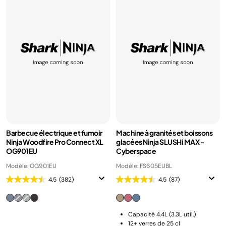
Barbecue électrique et fumoir
Machine à granités et boissons
Ninja Woodfire Pro Connect XL
glacées Ninja SLUSHi MAX -
OG901EU
Cyberspace
Modèle: OG901EU
Modèle: FS605EUBL
4.5
(382)
4.5
(87)
Capacité 4.4L (3.3L util.)
12+ verres de 25 cl