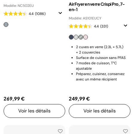
Air Fryer en verre Crispi Pro, 7-
Modèle: NC502EU
en-1
4.4
(1086)
Modèle: AS101EUCY
4.4
(331)
2 cuves en verre (2.3L + 5.7L)
+ 2 couvercles
Surface de cuisson sans PFAS
7 modes de cuisson, T°C
ajustable
Préparez, cuisinez, conservez
avec un même récipient
269,99 €
249,99 €
Voir les détails
Voir les détails