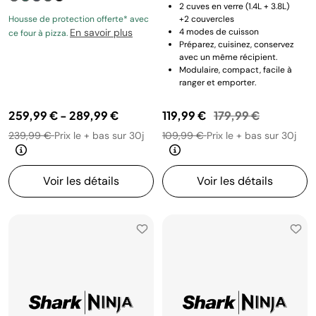
2 cuves en verre (1.4L + 3.8L)
Housse de protection offerte* avec
+2 couvercles
En savoir plus
4 modes de cuisson
ce four à pizza.
Préparez, cuisinez, conservez
avec un même récipient.
Modulaire, compact, facile à
ranger et emporter.
Prix réduit de
au
259,99 €
-
289,99 €
119,99 €
179,99 €
239,99 €
Prix le + bas sur 30j
109,99 €
Prix le + bas sur 30j
Voir les détails
Voir les détails