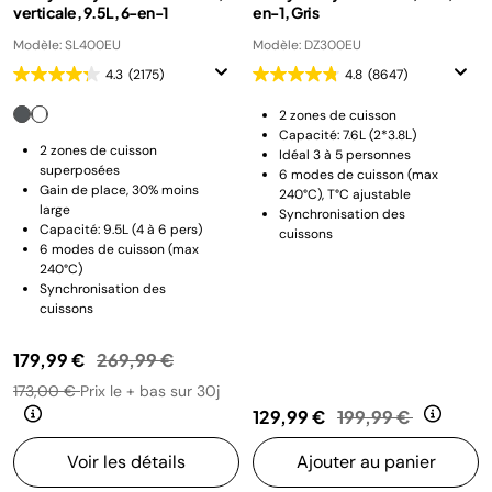
verticale, 9.5L, 6-en-1
en-1, Gris
Modèle: SL400EU
Modèle: DZ300EU
4.3
(2175)
4.8
(8647)
2 zones de cuisson
Capacité: 7.6L (2*3.8L)
2 zones de cuisson
Idéal 3 à 5 personnes
superposées
6 modes de cuisson (max
Gain de place, 30% moins
240°C), T°C ajustable
large
Synchronisation des
Capacité: 9.5L (4 à 6 pers)
cuissons
6 modes de cuisson (max
240°C)
Synchronisation des
cuissons
Prix réduit de
au
179,99 €
269,99 €
173,00 €
Prix le + bas sur 30j
Prix réduit de
au
129,99 €
199,99 €
Voir les détails
Ajouter au panier