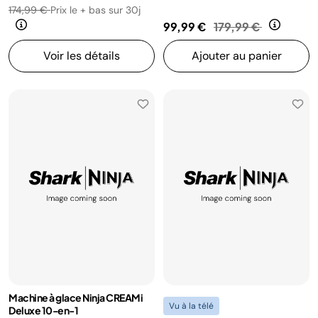
174,99 €
Prix le + bas sur 30j
Prix réduit de
au
99,99 €
179,99 €
Voir les détails
Ajouter au panier
Machine à glace Ninja CREAMi
Vu à la télé
Deluxe 10-en-1