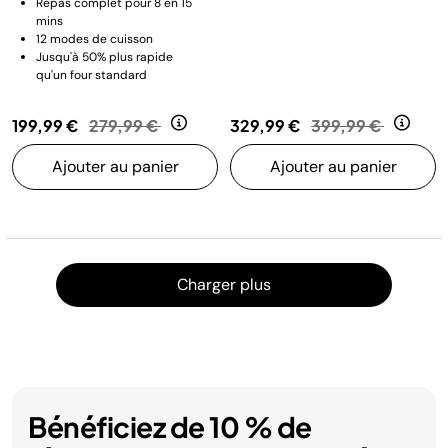
Repas complet pour 8 en 15
mins
12 modes de cuisson
Jusqu'à 50% plus rapide
qu'un four standard
Prix réduit de
au
Prix réduit de
au
199,99 €
279,99 €
329,99 €
399,99 €
Ajouter au panier
Ajouter au panier
Charger
Charger plus
Bénéficiez de 10 % de