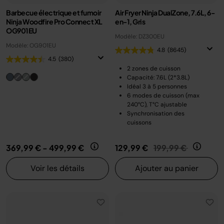
Barbecue électrique et fumoir
Air Fryer Ninja DualZone, 7.6L, 6-
Ninja Woodfire Pro Connect XL
en-1, Gris
OG901EU
Modèle: DZ300EU
Modèle: OG901EU
4.8
(8645)
4.5
(380)
2 zones de cuisson
Capacité: 7.6L (2*3.8L)
Idéal 3 à 5 personnes
6 modes de cuisson (max
240°C), T°C ajustable
Synchronisation des
cuissons
Prix réduit de
au
369,99 €
-
499,99 €
129,99 €
199,99 €
Voir les détails
Ajouter au panier