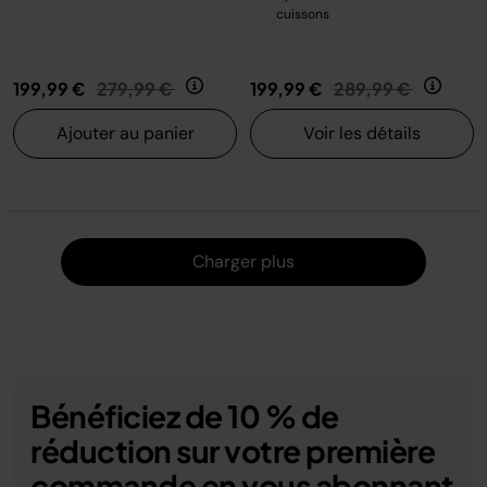
cuissons
Prix réduit de
au
Prix réduit de
au
199,99 €
279,99 €
199,99 €
289,99 €
Ajouter au panier
Voir les détails
Charger
Charger plus
Bénéficiez de 10 % de
réduction sur votre première
commande en vous abonnant