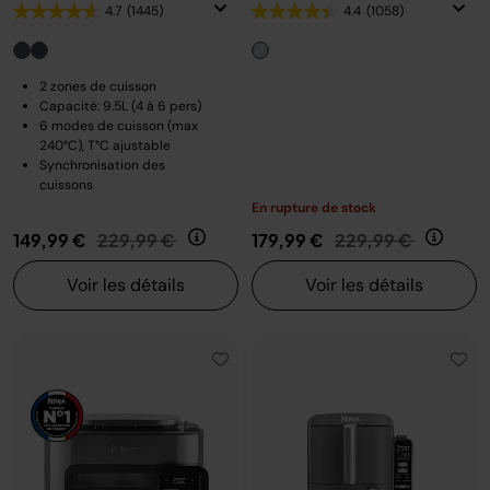
4.7
(1445)
4.4
(1058)
2 zones de cuisson
Capacité: 9.5L (4 à 6 pers)
6 modes de cuisson (max
240°C), T°C ajustable
Synchronisation des
cuissons
En rupture de stock
Prix réduit de
au
Prix réduit de
au
149,99 €
229,99 €
179,99 €
229,99 €
Voir les détails
Voir les détails