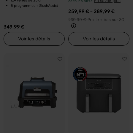
12+ verres de 25 cl
En savoir plus
ce four à pizza.
6 programmes + SlushAssist
259,99 €
-
289,99 €
239,99 €
Prix le + bas sur 30j
349,99 €
Voir les détails
Voir les détails