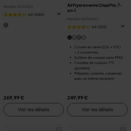
Air Fryer en verre Crispi Pro, 7-
Modèle: NC502EU
en-1
4.4
(1084)
Modèle: AS101EUCY
4.4
(323)
2 cuves en verre (2.3L + 5.7L)
+ 2 couvercles
Surface de cuisson sans PFAS
7 modes de cuisson, T°C
ajustable
Préparez, cuisinez, conservez
avec un même récipient
269,99 €
249,99 €
Voir les détails
Voir les détails