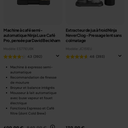
Machine à café semi-
Extracteur de jus à froid Ninja
automatique Ninja Luxe Café
NeverClog - Pressage lent sans
Pro, pensée par David Beckham
colmatage
Modèle: ES771EUBK
Modèle: JC151EU
4.3
(392)
4.6
(393)
Machine à expresso semi-
automatique
Recommandation de finesse
de mouture
Broyeur et balance intégrés
Mousseur à lait automatique
avec buse vapeur et fouet
électrique
Fonctions Espresso et Café
filtre (dont Cold Brew)
Prix réduit de
au
699,99 €
849,99 €
139,99 €