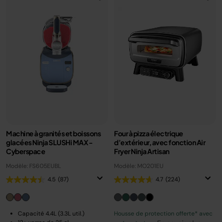
Machine à granités et boissons
Four à pizza électrique
glacées Ninja SLUSHi MAX -
d’extérieur, avec fonction Air
Cyberspace
Fryer Ninja Artisan
Modèle: FS605EUBL
Modèle: MO201EU
4.5
(87)
4.7
(224)
Capacité 4.4L (3.3L util.)
Housse de protection offerte* avec