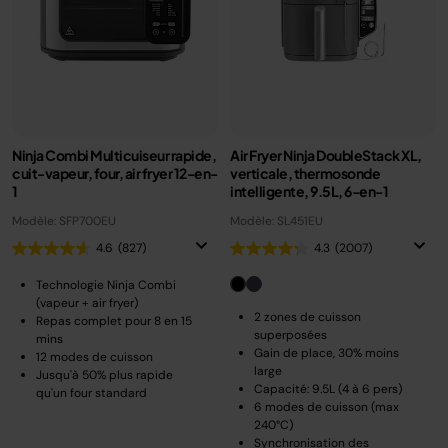
Ninja Combi Multicuiseur rapide,
Air Fryer Ninja DoubleStack XL,
cuit-vapeur, four, air fryer 12-en-
verticale, thermosonde
1
intelligente, 9.5L, 6-en-1
Modèle: SFP700EU
Modèle: SL451EU
4.6
(827)
4.3
(2007)
Technologie Ninja Combi
(vapeur + air fryer)
2 zones de cuisson
Repas complet pour 8 en 15
superposées
mins
Gain de place, 30% moins
12 modes de cuisson
large
Jusqu'à 50% plus rapide
Capacité: 9.5L (4 à 6 pers)
qu'un four standard
6 modes de cuisson (max
240°C)
Synchronisation des