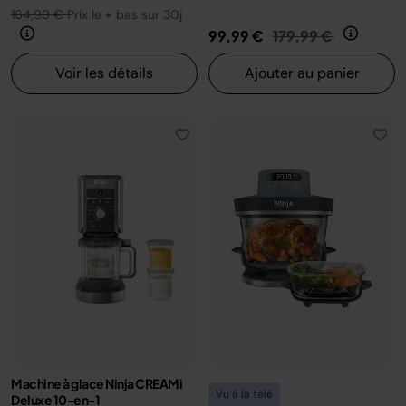
164,99 €
Prix le + bas sur 30j
Prix réduit de
au
99,99 €
179,99 €
Voir les détails
Ajouter au panier
Machine à glace Ninja CREAMi
Vu à la télé
Deluxe 10-en-1