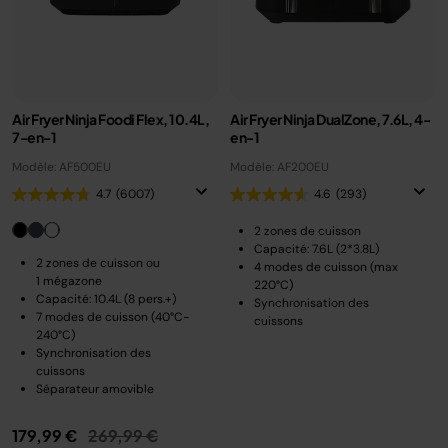
Air Fryer Ninja Foodi Flex, 10.4L,
Air Fryer Ninja DualZone, 7.6L, 4-
7-en-1
en-1
Modèle: AF500EU
Modèle: AF200EU
4.7
(6007)
4.6
(293)
2 zones de cuisson
Capacité: 7.6L (2*3.8L)
2 zones de cuisson ou
4 modes de cuisson (max
1 mégazone
220°C)
Capacité: 10.4L (8 pers.+)
Synchronisation des
7 modes de cuisson (40°C-
cuissons
240°C)
Synchronisation des
cuissons
Séparateur amovible
Prix réduit de
au
179,99 €
269,99 €