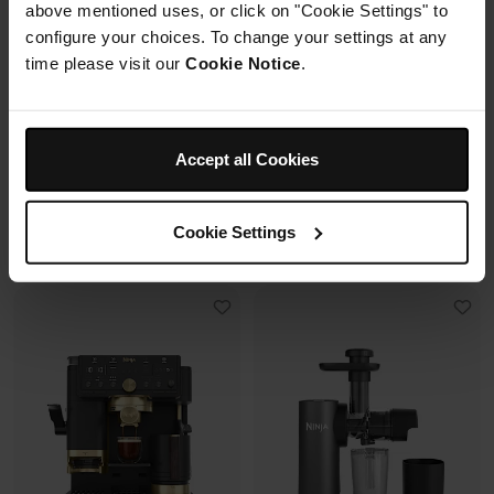
above mentioned uses, or click on "Cookie Settings" to
6 modes de cuisson (max
Modulaire, compact, facile à
configure your choices. To change your settings at any
240°C)
ranger et emporter.
Synchronisation des
time please visit our
Cookie Notice
.
cuissons
Prix réduit de
au
Prix réduit de
au
179,99 €
269,99 €
119,99 €
179,99 €
Accept all Cookies
173,00 €
Prix le + bas sur 30j
109,99 €
Prix le + bas sur 30j
Voir les détails
Voir les détails
Cookie Settings