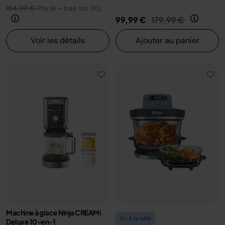
164,99 €
Prix le + bas sur 30j
Prix réduit de
au
99,99 €
179,99 €
Voir les détails
Ajouter au panier
Machine à glace Ninja CREAMi
Vu à la télé
Deluxe 10-en-1