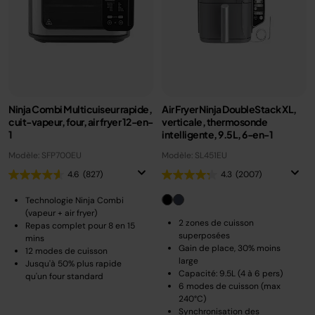
Ninja Combi Multicuiseur rapide,
Air Fryer Ninja DoubleStack XL,
cuit-vapeur, four, air fryer 12-en-
verticale, thermosonde
1
intelligente, 9.5L, 6-en-1
Modèle: SFP700EU
Modèle: SL451EU
4.6
(827)
4.3
(2007)
Technologie Ninja Combi
(vapeur + air fryer)
2 zones de cuisson
Repas complet pour 8 en 15
superposées
mins
Gain de place, 30% moins
12 modes de cuisson
large
Jusqu'à 50% plus rapide
Capacité: 9.5L (4 à 6 pers)
qu'un four standard
6 modes de cuisson (max
240°C)
Synchronisation des