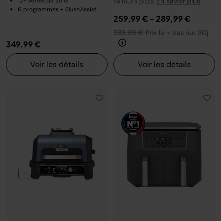
12+ verres de 25 cl
En savoir plus
ce four à pizza.
6 programmes + SlushAssist
259,99 €
-
289,99 €
239,99 €
Prix le + bas sur 30j
349,99 €
Voir les détails
Voir les détails