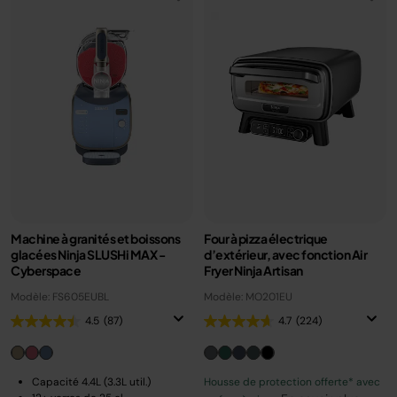
Machine à granités et boissons
Four à pizza électrique
glacées Ninja SLUSHi MAX -
d’extérieur, avec fonction Air
Cyberspace
Fryer Ninja Artisan
Modèle: FS605EUBL
Modèle: MO201EU
4.5
(87)
4.7
(224)
Capacité 4.4L (3.3L util.)
Housse de protection offerte* avec