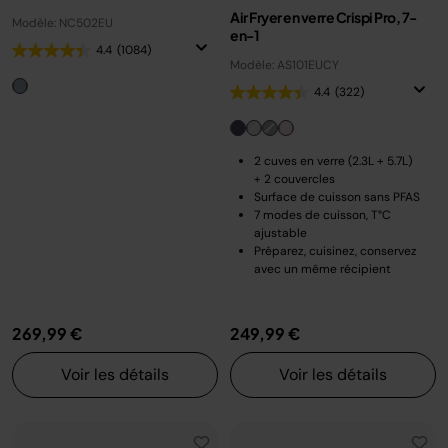
Air Fryer en verre Crispi Pro, 7-
Modèle: NC502EU
en-1
4.4
(1084)
Modèle: AS101EUCY
4.4
(322)
2 cuves en verre (2.3L + 5.7L)
+ 2 couvercles
Surface de cuisson sans PFAS
7 modes de cuisson, T°C
ajustable
Préparez, cuisinez, conservez
avec un même récipient
269,99 €
249,99 €
Voir les détails
Voir les détails