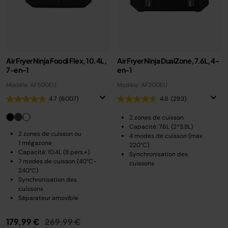
Air Fryer Ninja Foodi Flex, 10.4L,
Air Fryer Ninja DualZone, 7.6L, 4-
7-en-1
en-1
Modèle: AF500EU
Modèle: AF200EU
4.7
(6007)
4.6
(293)
2 zones de cuisson
Capacité: 7.6L (2*3.8L)
2 zones de cuisson ou
4 modes de cuisson (max
1 mégazone
220°C)
Capacité: 10.4L (8 pers.+)
Synchronisation des
7 modes de cuisson (40°C-
cuissons
240°C)
Synchronisation des
cuissons
Séparateur amovible
Prix réduit de
au
179,99 €
269,99 €