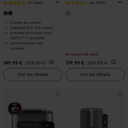
4.7
(1445)
4.4
(1058)
2 zones de cuisson
Capacité: 9.5L (4 à 6 pers)
6 modes de cuisson (max
240°C), T°C ajustable
Synchronisation des
cuissons
En rupture de stock
Prix réduit de
au
Prix réduit de
au
149,99 €
229,99 €
179,99 €
229,99 €
Voir les détails
Voir les détails