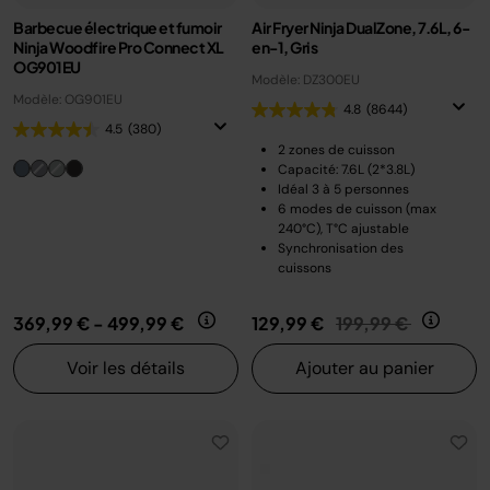
Barbecue électrique et fumoir
Air Fryer Ninja DualZone, 7.6L, 6-
Ninja Woodfire Pro Connect XL
en-1, Gris
OG901EU
Modèle: DZ300EU
Modèle: OG901EU
4.8
(8644)
4.5
(380)
2 zones de cuisson
Capacité: 7.6L (2*3.8L)
Idéal 3 à 5 personnes
6 modes de cuisson (max
240°C), T°C ajustable
Synchronisation des
cuissons
Prix réduit de
au
369,99 €
-
499,99 €
129,99 €
199,99 €
Voir les détails
Ajouter au panier