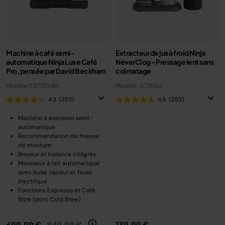
Machine à café semi-
Extracteur de jus à froid Ninja
automatique Ninja Luxe Café
NeverClog - Pressage lent sans
Pro, pensée par David Beckham
colmatage
Modèle: ES771EUBK
Modèle: JC151EU
4.3
(392)
4.6
(393)
Machine à expresso semi-
automatique
Recommandation de finesse
de mouture
Broyeur et balance intégrés
Mousseur à lait automatique
avec buse vapeur et fouet
électrique
Fonctions Espresso et Café
filtre (dont Cold Brew)
Prix réduit de
au
699,99 €
849,99 €
139,99 €