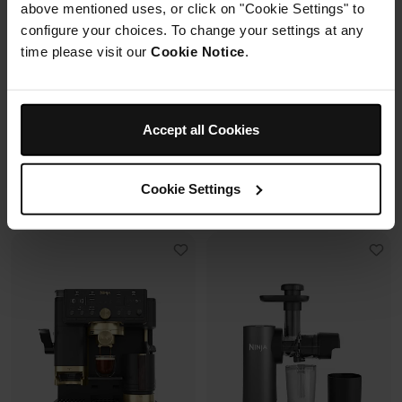
above mentioned uses, or click on "Cookie Settings" to
6 modes de cuisson (max
Modulaire, compact, facile à
configure your choices. To change your settings at any
240°C)
ranger et emporter.
Synchronisation des
time please visit our
Cookie Notice
.
cuissons
Prix réduit de
au
Prix réduit de
au
179,99 €
269,99 €
119,99 €
179,99 €
Accept all Cookies
173,00 €
Prix le + bas sur 30j
109,99 €
Prix le + bas sur 30j
Voir les détails
Voir les détails
Cookie Settings