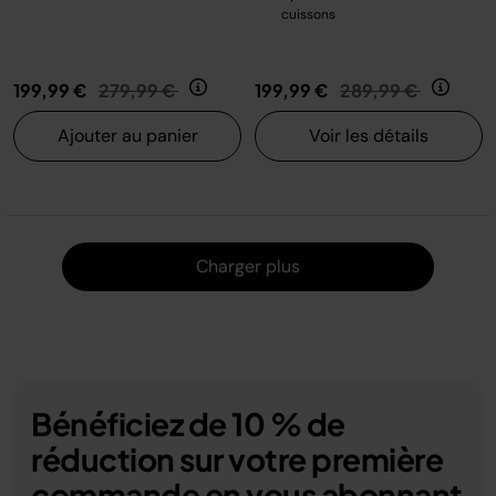
cuissons
Prix réduit de
au
Prix réduit de
au
199,99 €
279,99 €
199,99 €
289,99 €
Ajouter au panier
Voir les détails
Charger
Charger plus
Bénéficiez de 10 % de
réduction sur votre première
commande en vous abonnant