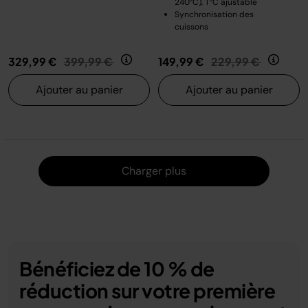
240°C), T°C ajustable
Synchronisation des
cuissons
Prix réduit de
au
Prix réduit de
au
329,99 €
399,99 €
149,99 €
229,99 €
Ajouter au panier
Ajouter au panier
Charger
Charger plus
Bénéficiez de 10 % de
réduction sur votre première