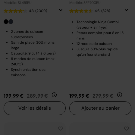
Modèle: SL451EU
Modèle: SFP700EU
4.3
(2009)
4.6
(828)
Technologie Ninja Combi
(vapeur + air fryer)
2 zones de cuisson
Repas complet pour 8 en 15
superposées
mins
Gain de place, 30% moins
12 modes de cuisson
large
Jusqu'à 50% plus rapide
Capacité: 9.5L (4 à 6 pers)
qu'un four standard
6 modes de cuisson (max
240°C)
Synchronisation des
cuissons
Prix réduit de
au
Prix réduit de
au
199,99 €
289,99 €
199,99 €
279,99 €
Voir les détails
Ajouter au panier