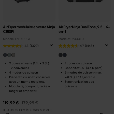
Air Fryer modulaire en verre Ninja
Air Fryer Ninja DualZone, 9.5L, 6-
CRISPi
en-1
Modèle: FN101EUGY
Modèle: DZ400EU
4.3
(1070)
4.7
(1446)
2 cuves en verre (1.4L + 3.8L)
2 zones de cuisson
+2 couvercles
Capacité: 9.5L (4 à 6 pers)
4 modes de cuisson
6 modes de cuisson (max
Préparez, cuisinez, conservez
240°C), T°C ajustable
avec un même récipient.
Synchronisation des
Modulaire, compact, facile à
cuissons
ranger et emporter.
Prix réduit de
au
119,99 €
179,99 €
109,99 €
Prix le + bas sur 30j