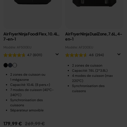
Air Fryer Ninja Foodi Flex, 10.4L,
Air Fryer Ninja DualZone, 7.6L, 4-
7-en-1
en-1
Modèle: AF500EU
Modèle: AF200EU
4.7
(6011)
4.6
(294)
2 zones de cuisson
Capacité: 7.6L (2*3.8L)
2 zones de cuisson ou
4 modes de cuisson (max
1 mégazone
220°C)
Capacité: 10.4L (8 pers.+)
Synchronisation des
7 modes de cuisson (40°C-
cuissons
240°C)
Synchronisation des
cuissons
Séparateur amovible
Prix réduit de
au
179,99 €
269,99 €