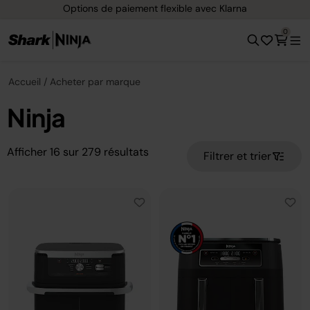
xible avec Klarna
Livraison gratuite dès 4
0
Accueil
Acheter par marque
Ninja
Afficher
16
sur
279
résultats
Filtrer et trier