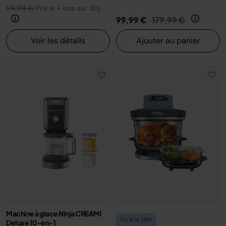
174,99 €
Prix le + bas sur 30j
Prix réduit de
au
99,99 €
179,99 €
Voir les détails
Ajouter au panier
Machine à glace Ninja CREAMi
Vu à la télé
Deluxe 10-en-1