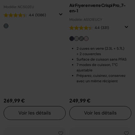
Air Fryer en verre Crispi Pro, 7-
Modèle: NC502EU
en-1
4.4
(1086)
Modèle: AS101EUCY
4.4
(331)
2 cuves en verre (2.3L + 5.7L)
+ 2 couvercles
Surface de cuisson sans PFAS
7 modes de cuisson, T°C
ajustable
Préparez, cuisinez, conservez
avec un même récipient
269,99 €
249,99 €
Voir les détails
Voir les détails