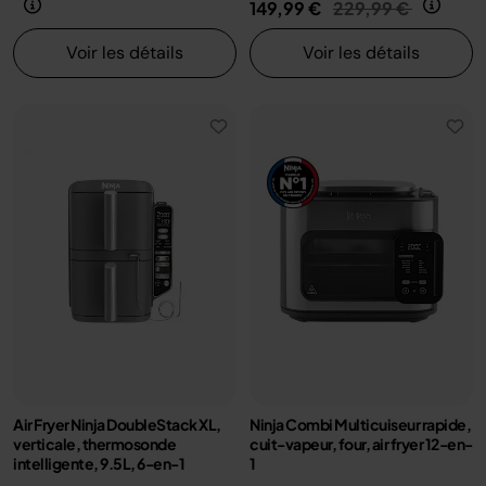
Prix réduit de
au
149,99 €
229,99 €
Voir les détails
Voir les détails
Air Fryer Ninja DoubleStack XL,
Ninja Combi Multicuiseur rapide,
verticale, thermosonde
cuit-vapeur, four, air fryer 12-en-
intelligente, 9.5L, 6-en-1
1