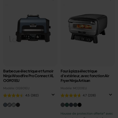
Barbecue électrique et fumoir
Four à pizza électrique
Ninja Woodfire Pro Connect XL
d’extérieur, avec fonction Air
OG901EU
Fryer Ninja Artisan
Modèle: OG901EU
Modèle: MO201EU
4.5
(382)
4.7
(228)
Housse de protection offerte* avec