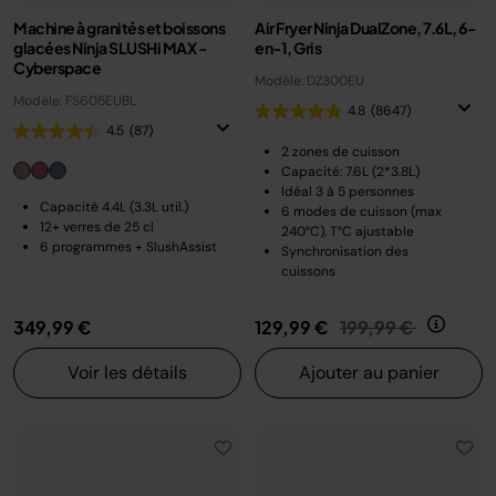
Machine à granités et boissons
Air Fryer Ninja DualZone, 7.6L, 6-
glacées Ninja SLUSHi MAX -
en-1, Gris
Cyberspace
Modèle: DZ300EU
Modèle: FS605EUBL
4.8
(8647)
4.5
(87)
2 zones de cuisson
Capacité: 7.6L (2*3.8L)
Idéal 3 à 5 personnes
Capacité 4.4L (3.3L util.)
6 modes de cuisson (max
12+ verres de 25 cl
240°C), T°C ajustable
6 programmes + SlushAssist
Synchronisation des
cuissons
Prix réduit de
au
349,99 €
129,99 €
199,99 €
Voir les détails
Ajouter au panier