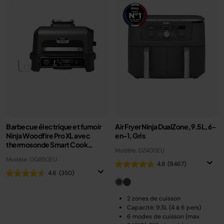
Barbecue électrique et fumoir
Air Fryer Ninja DualZone, 9.5L, 6-
Ninja Woodfire Pro XL avec
en-1, Gris
thermosonde Smart Cook
Modèle: DZ400EU
OG850EU
Modèle: OG850EU
4.8
(9467)
4.6
(350)
2 zones de cuisson
Capacité: 9.5L (4 à 6 pers)
6 modes de cuisson (max