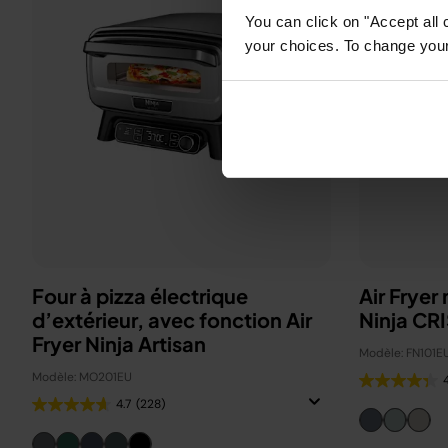
You can click on "Accept all 
your choices. To change your 
Four à pizza électrique
Air Fryer
d’extérieur, avec fonction Air
Ninja CRI
Fryer Ninja Artisan
Modèle: FN101E
Modèle: MO201EU
4.7
(228)