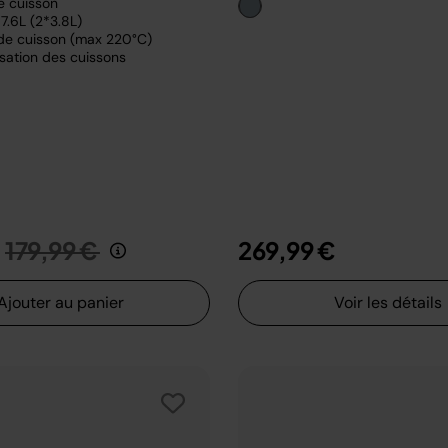
e cuisson
7.6L (2*3.8L)
de cuisson (max 220°C)
sation des cuissons
Prix réduit de
au
179,99 €
269,99 €
Ajouter au panier
Voir les détails