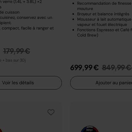
 verre (1.4L + 3.8L) +2
Recommandation de finesse
s
mouture
de cuisson
Broyeur et balance intégrés
 cuisinez, conservez avec un
Mousseur à lait automatiqu
pient.
vapeur et fouet électrique
 compact, facile à ranger et
Fonctions Espresso et Café fi
Cold Brew)
Prix réduit de
au
€
179,99 €
le + bas sur 30j
Prix rédu
699,99 €
849,99 €
Voir les détails
Ajouter au panie