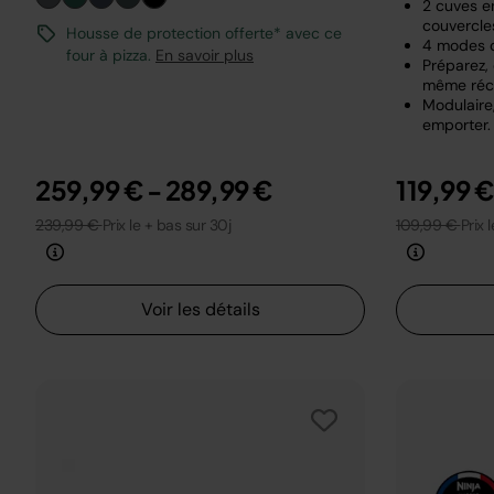
2 cuves en
couvercle
Housse de protection offerte* avec ce
4 modes 
four à pizza.
En savoir plus
Préparez,
même réci
Modulaire,
emporter.
259,99 €
-
289,99 €
119,99 
239,99 €
Prix le + bas sur 30j
109,99 €
Prix 
Voir les détails