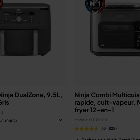
 Ninja DualZone, 9.5L,
Ninja Combi Multicuis
ris
rapide, cuit-vapeur, fo
fryer 12-en-1
EU
Modèle: SFP700EU
4.8
(9467)
4.6
(828)