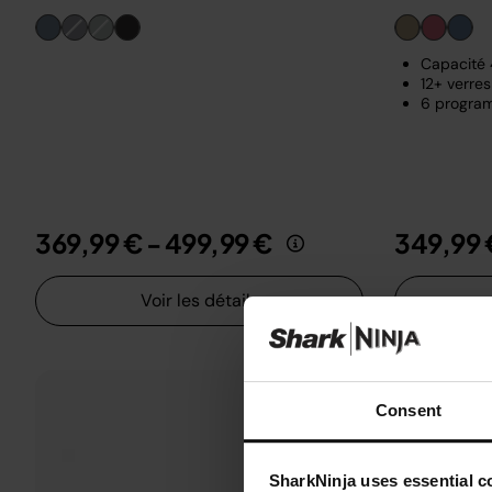
Capacité 4
12+ verres
6 program
369,99 €
-
499,99 €
349,99 
Voir les détails
Consent
SharkNinja uses essential co