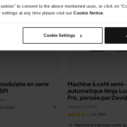
cookies" to consent to the above mentioned uses, or click on "Co
settings at any time please visit our
Cookie Notice
.
Cookie Settings
 modulaire en verre
Machine à café semi-
SPi
automatique Ninja Lu
Pro, pensée par Davi
UGY
Beckham
Modèle: ES771EUBK
4.3
(1070)
4.3
(392)
Machine à expresso semi-a