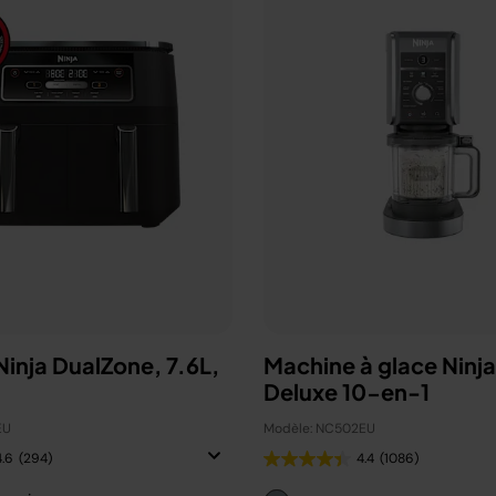
 Ninja DualZone, 7.6L,
Machine à glace Ninj
Deluxe 10-en-1
EU
Modèle: NC502EU
4.6
(294)
4.4
(1086)