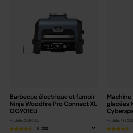
Barbecue électrique et fumoir
Machine à
Ninja Woodfire Pro Connect XL
glacées 
OG901EU
Cybersp
Modèle: OG901EU
Modèle: FS605
4.5
(382)