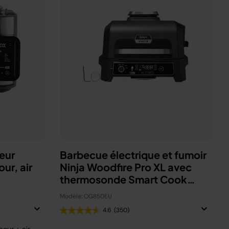
eur
Barbecue électrique et fumoir
ur, air
Ninja Woodfire Pro XL avec
thermosonde Smart Cook
OG850EU
Modèle: OG850EU
4.6
(350)