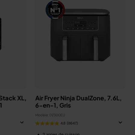
eStack XL,
Air Fryer Ninja DualZone, 7.6L,
-1
6-en-1, Gris
Modèle: DZ300EU
4.8
(8647)
2 zones de cuisson