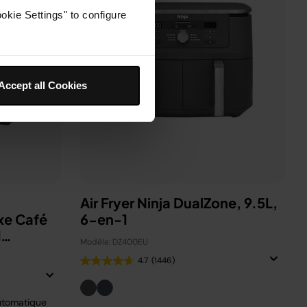
okie Settings" to configure
Accept all Cookies
Air Fryer Ninja DualZone, 9.5L,
xe Café
6-en-1
d
Modèle: DZ400EU
4.7
(1446)
utomatique