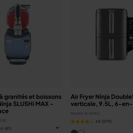
 granités et boissons
Air Fryer Ninja Doubl
Ninja SLUSHi MAX -
verticale, 9.5L, 6-en
ace
Modèle: SL400EU
EUBL
4.3
(2175)
4.5
(87)