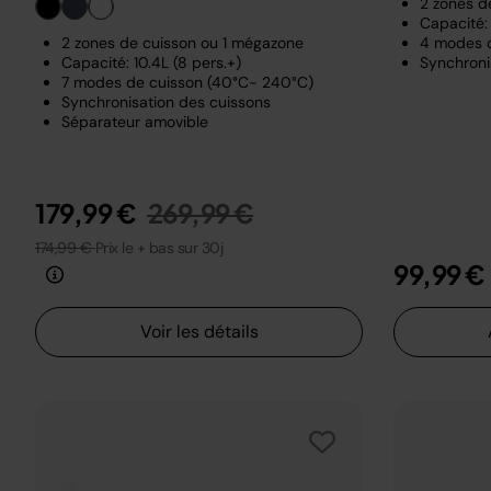
2 zones d
Capacité: 
2 zones de cuisson ou 1 mégazone
4 modes 
Capacité: 10.4L (8 pers.+)
Synchroni
7 modes de cuisson (40°C- 240°C)
Synchronisation des cuissons
Séparateur amovible
Prix réduit de
au
179,99 €
269,99 €
174,99 €
Prix le + bas sur 30j
99,99 €
Voir les détails