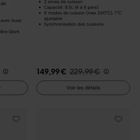
2 zones de cuisson
 de
Capacité: 9.5L (4 à 6 pers)
6 modes de cuisson (max 240°C), T°C
ajustable
e avec buse
Synchronisation des cuissons
ltre (dont
it de
au
Prix réduit de
au
149,99 €
229,99 €
r
Voir les détails