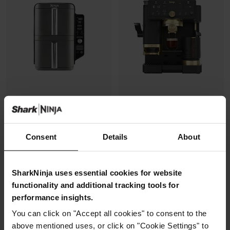
Air Fryer Ninja DoubleStack XL,
Machine à café semi-
verticale, 9.5L, 6-en-1
automatique Ninja Luxe Café
Consent
Details
About
Pro, pensée par David Beckham
Modèle: SL400EU
Modèle: ES771EUBK
4.3
(2173)
4.3
(392)
SharkNinja uses essential cookies for website
functionality and additional tracking tools for
Machine à expresso semi-
2 zones de cuisson
automatique
performance insights.
superposées
Recommandation de finesse
Gain de place, 30% moins
You can click on "Accept all cookies" to consent to the
de mouture
large
Broyeur et balance intégrés
above mentioned uses, or click on "Cookie Settings" to
Capacité: 9.5L (4 à 6 pers)