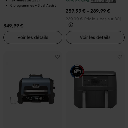
12+ verres de 25 cl
En savoir plus
ce four à pizza.
6 programmes + SlushAssist
259,99 €
-
289,99 €
239,99 €
Prix le + bas sur 30j
349,99 €
Voir les détails
Voir les détails