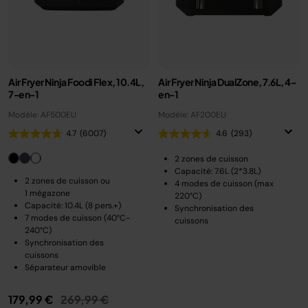
Air Fryer Ninja Foodi Flex, 10.4L,
Air Fryer Ninja DualZone, 7.6L, 4-
7-en-1
en-1
Modèle: AF500EU
Modèle: AF200EU
4.7
(6007)
4.6
(293)
2 zones de cuisson
Capacité: 7.6L (2*3.8L)
2 zones de cuisson ou
4 modes de cuisson (max
1 mégazone
220°C)
Capacité: 10.4L (8 pers.+)
Synchronisation des
7 modes de cuisson (40°C-
cuissons
240°C)
Synchronisation des
cuissons
Séparateur amovible
Prix réduit de
au
179,99 €
269,99 €