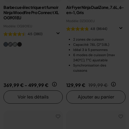
Barbecue électrique et fumoir
Air Fryer Ninja DualZone, 7.6L, 6-
Ninja Woodfire Pro Connect XL
en-1, Gris
OG901EU
Modèle: DZ300EU
Modèle: OG901EU
4.8
(8644)
4.5
(380)
2 zones de cuisson
Capacité: 7.6L (2*3.8L)
Idéal 3 à 5 personnes
6 modes de cuisson (max
240°C), T°C ajustable
Synchronisation des
cuissons
Prix réduit de
au
369,99 €
-
499,99 €
129,99 €
199,99 €
Voir les détails
Ajouter au panier