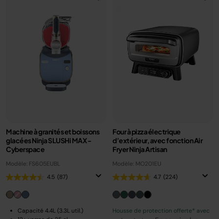
Machine à granités et boissons
Four à pizza électrique
glacées Ninja SLUSHi MAX -
d’extérieur, avec fonction Air
Cyberspace
Fryer Ninja Artisan
Modèle: FS605EUBL
Modèle: MO201EU
4.5
(87)
4.7
(224)
Capacité 4.4L (3.3L util.)
Housse de protection offerte* avec