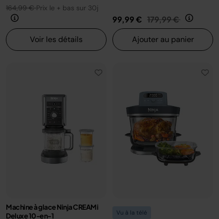
164,99 €
Prix le + bas sur 30j
Prix réduit de
au
99,99 €
179,99 €
Voir les détails
Ajouter au panier
Machine à glace Ninja CREAMi
Vu à la télé
Deluxe 10-en-1