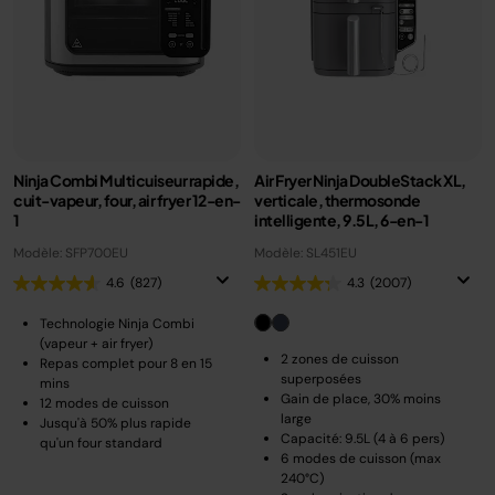
Ninja Combi Multicuiseur rapide,
Air Fryer Ninja DoubleStack XL,
cuit-vapeur, four, air fryer 12-en-
verticale, thermosonde
1
intelligente, 9.5L, 6-en-1
Modèle: SFP700EU
Modèle: SL451EU
4.6
(827)
4.3
(2007)
Technologie Ninja Combi
(vapeur + air fryer)
2 zones de cuisson
Repas complet pour 8 en 15
superposées
mins
Gain de place, 30% moins
12 modes de cuisson
large
Jusqu'à 50% plus rapide
Capacité: 9.5L (4 à 6 pers)
qu'un four standard
6 modes de cuisson (max
240°C)