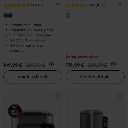
4.7
(1445)
4.4
(1058)
2 zones de cuisson
Capacité: 9.5L (4 à 6 pers)
6 modes de cuisson (max
240°C), T°C ajustable
Synchronisation des
cuissons
En rupture de stock
Prix réduit de
au
Prix réduit de
au
149,99 €
229,99 €
179,99 €
229,99 €
Voir les détails
Voir les détails