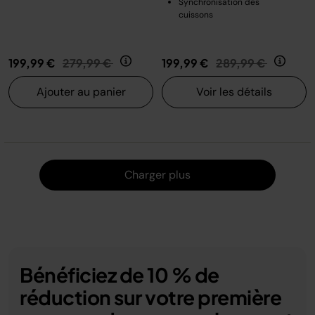
Synchronisation des
cuissons
Prix réduit de
au
Prix réduit de
au
199,99 €
279,99 €
199,99 €
289,99 €
Ajouter au panier
Voir les détails
Charger
Charger plus
Bénéficiez de 10 % de
réduction sur votre première