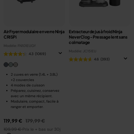
Air Fryer modulaire en verre Ninja
Extracteur de jus à froid Ninja
CRISPi
NeverClog - Pressage lent sans
colmatage
Modèle: FN101EUGY
Modèle: JC151EU
4.3
(1069)
4.6
(393)
2 cuves en verre (1.4L + 3.8L)
+2 couvercles
4 modes de cuisson
Préparez, cuisinez, conservez
avec un même récipient.
Modulaire, compact, facile à
ranger et emporter.
Prix réduit de
au
119,99 €
179,99 €
109,99 €
Prix le + bas sur 30j