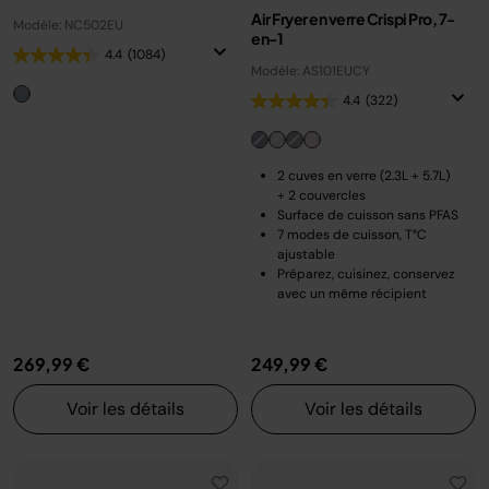
Air Fryer en verre Crispi Pro, 7-
Modèle: NC502EU
en-1
4.4
(1084)
Modèle: AS101EUCY
4.4
(322)
2 cuves en verre (2.3L + 5.7L)
+ 2 couvercles
Surface de cuisson sans PFAS
7 modes de cuisson, T°C
ajustable
Préparez, cuisinez, conservez
avec un même récipient
269,99 €
249,99 €
Voir les détails
Voir les détails