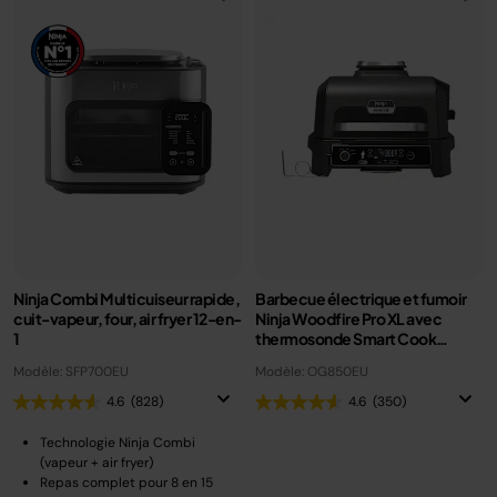
Ninja Combi Multicuiseur rapide,
Barbecue électrique et fumoir
cuit-vapeur, four, air fryer 12-en-
Ninja Woodfire Pro XL avec
1
thermosonde Smart Cook
OG850EU
Modèle: SFP700EU
Modèle: OG850EU
4.6
(828)
4.6
(350)
Technologie Ninja Combi
(vapeur + air fryer)
Repas complet pour 8 en 15