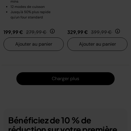
mins
12 modes de cuisson
Jusqu'à 50% plus rapide
qu'un four standard
Prix réduit de
au
Prix réduit de
au
199,99 €
279,99 €
329,99 €
399,99 €
Ajouter au panier
Ajouter au panier
Charger
Charger plus
Bénéficiez de 10 % de
réduction sur votre première