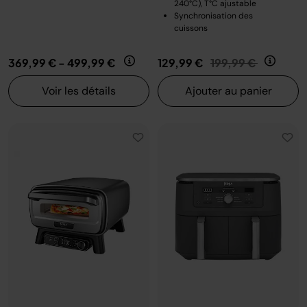
240°C), T°C ajustable
Synchronisation des
cuissons
Prix réduit de
au
369,99 €
-
499,99 €
129,99 €
199,99 €
Voir les détails
Ajouter au panier