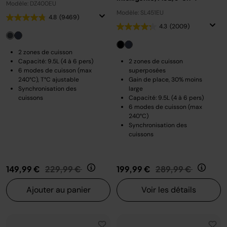
Modèle: DZ400EU
Modèle: SL451EU
4.8
(9469)
4.3
(2009)
2 zones de cuisson
Capacité: 9.5L (4 à 6 pers)
2 zones de cuisson
6 modes de cuisson (max
superposées
240°C), T°C ajustable
Gain de place, 30% moins
Synchronisation des
large
cuissons
Capacité: 9.5L (4 à 6 pers)
6 modes de cuisson (max
240°C)
Synchronisation des
cuissons
Prix réduit de
au
Prix réduit de
au
149,99 €
229,99 €
199,99 €
289,99 €
Ajouter au panier
Voir les détails