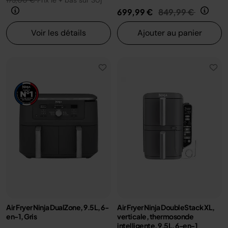
173,00 €
Prix le + bas sur 30j
Prix réduit de
au
699,99 €
849,99 €
Voir les détails
Ajouter au panier
Air Fryer Ninja DualZone, 9.5L, 6-
Air Fryer Ninja DoubleStack XL,
en-1, Gris
verticale, thermosonde
intelligente, 9.5L, 6-en-1