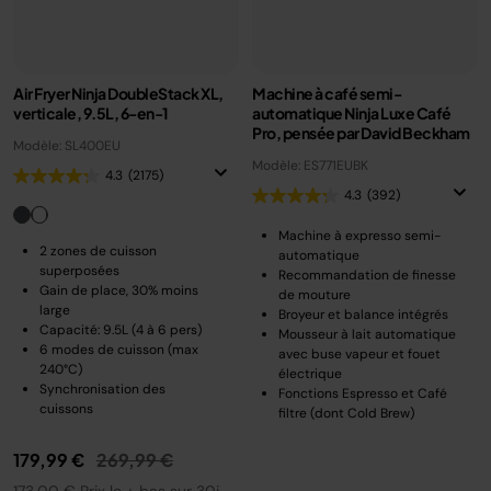
Air Fryer Ninja DoubleStack XL,
Machine à café semi-
verticale, 9.5L, 6-en-1
automatique Ninja Luxe Café
Pro, pensée par David Beckham
Modèle: SL400EU
Modèle: ES771EUBK
4.3
(2175)
4.3
(392)
Machine à expresso semi-
2 zones de cuisson
automatique
superposées
Recommandation de finesse
Gain de place, 30% moins
de mouture
large
Broyeur et balance intégrés
Capacité: 9.5L (4 à 6 pers)
Mousseur à lait automatique
6 modes de cuisson (max
avec buse vapeur et fouet
240°C)
électrique
Synchronisation des
Fonctions Espresso et Café
cuissons
filtre (dont Cold Brew)
Prix réduit de
au
179,99 €
269,99 €