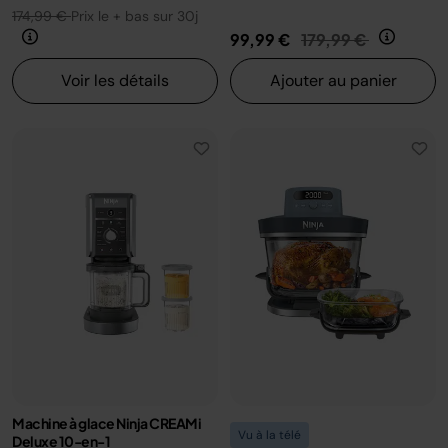
174,99 €
Prix le + bas sur 30j
Prix réduit de
au
99,99 €
179,99 €
Voir les détails
Ajouter au panier
Machine à glace Ninja CREAMi
Vu à la télé
Deluxe 10-en-1