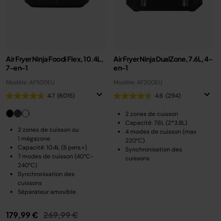
Air Fryer Ninja Foodi Flex, 10.4L,
Air Fryer Ninja DualZone, 7.6L, 4-
7-en-1
en-1
Modèle: AF500EU
Modèle: AF200EU
4.7
(6015)
4.6
(294)
2 zones de cuisson
Capacité: 7.6L (2*3.8L)
2 zones de cuisson ou
4 modes de cuisson (max
1 mégazone
220°C)
Capacité: 10.4L (8 pers.+)
Synchronisation des
7 modes de cuisson (40°C-
cuissons
240°C)
Synchronisation des
cuissons
Séparateur amovible
Prix réduit de
au
179,99 €
269,99 €