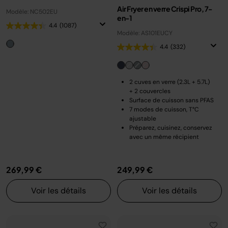
Air Fryer en verre Crispi Pro, 7-
Modèle: NC502EU
en-1
4.4
(1087)
Modèle: AS101EUCY
4.4
(332)
2 cuves en verre (2.3L + 5.7L)
+ 2 couvercles
Surface de cuisson sans PFAS
7 modes de cuisson, T°C
ajustable
Préparez, cuisinez, conservez
avec un même récipient
269,99 €
249,99 €
Voir les détails
Voir les détails