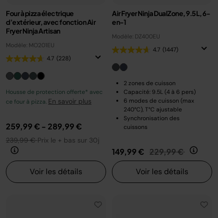
Four à pizza électrique
Air Fryer Ninja DualZone, 9.5L, 6-
d’extérieur, avec fonction Air
en-1
Fryer Ninja Artisan
Modèle: DZ400EU
Modèle: MO201EU
4.7
(1447)
4.7
(228)
2 zones de cuisson
Housse de protection offerte* avec
Capacité: 9.5L (4 à 6 pers)
En savoir plus
6 modes de cuisson (max
ce four à pizza.
240°C), T°C ajustable
Synchronisation des
259,99 €
-
289,99 €
cuissons
239,99 €
Prix le + bas sur 30j
Prix réduit de
au
149,99 €
229,99 €
Voir les détails
Voir les détails