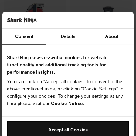
Consent
Details
About
SharkNinja uses essential cookies for website
functionality and additional tracking tools for
performance insights.
Machine à granités et boissons
Air Fryer modulaire en verre Ninja
glacées Ninja SLUSHi MAX -
CRISPi
You can click on "Accept all cookies" to consent to the
Cyberspace
above mentioned uses, or click on "Cookie Settings" to
Modèle: FN101EUGY
Modèle: FS605EUBL
configure your choices. To change your settings at any
4.3
(1073)
time please visit our
Cookie Notice
.
4.5
(87)
2 cuves en verre (1.4L + 3.8L)
Capacité 4.4L (3.3L util.)
+2 couvercles
Accept all Cookies
12+ verres de 25 cl
4 modes de cuisson
6 programmes + SlushAssist
Préparez, cuisinez, conservez