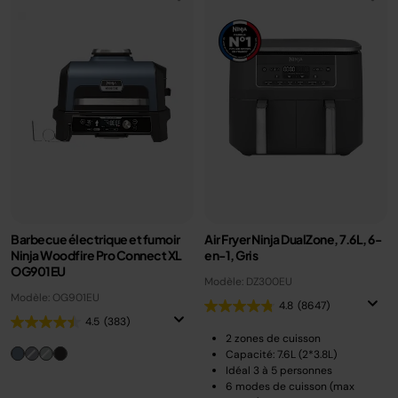
Barbecue électrique et fumoir
Air Fryer Ninja DualZone, 7.6L, 6-
Ninja Woodfire Pro Connect XL
en-1, Gris
OG901EU
Modèle: DZ300EU
Modèle: OG901EU
4.8
(8647)
4.5
(383)
2 zones de cuisson
Capacité: 7.6L (2*3.8L)
Idéal 3 à 5 personnes
6 modes de cuisson (max