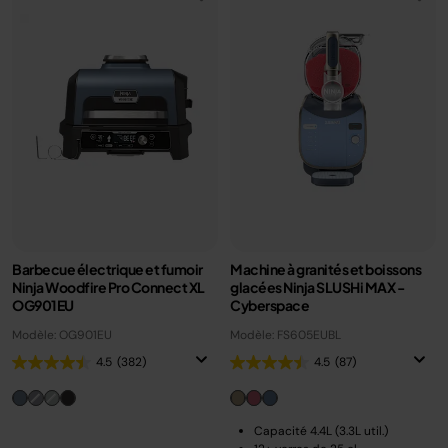
Barbecue électrique et fumoir
Machine à granités et boissons
Ninja Woodfire Pro Connect XL
glacées Ninja SLUSHi MAX -
OG901EU
Cyberspace
Modèle: OG901EU
Modèle: FS605EUBL
4.5
(382)
4.5
(87)
Capacité 4.4L (3.3L util.)