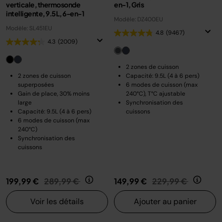
verticale, thermosonde
en-1, Gris
intelligente, 9.5L, 6-en-1
Modèle: DZ400EU
Modèle: SL451EU
4.8
(9467)
4.3
(2009)
2 zones de cuisson
2 zones de cuisson
Capacité: 9.5L (4 à 6 pers)
superposées
6 modes de cuisson (max
Gain de place, 30% moins
240°C), T°C ajustable
large
Synchronisation des
Capacité: 9.5L (4 à 6 pers)
cuissons
6 modes de cuisson (max
240°C)
Synchronisation des
cuissons
Prix réduit de
au
Prix réduit de
au
199,99 €
289,99 €
149,99 €
229,99 €
Voir les détails
Ajouter au panier