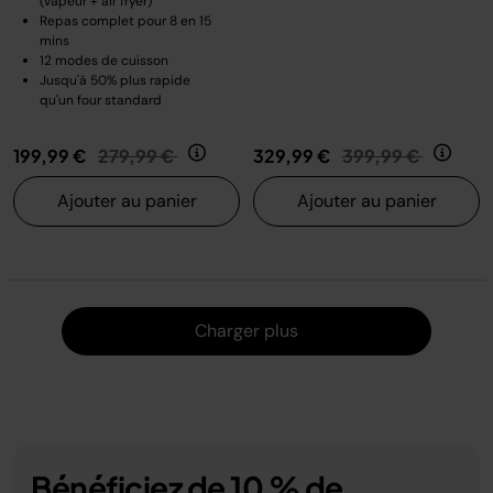
(vapeur + air fryer)
Repas complet pour 8 en 15
mins
12 modes de cuisson
Jusqu'à 50% plus rapide
qu'un four standard
Prix réduit de
au
Prix réduit de
au
199,99 €
279,99 €
329,99 €
399,99 €
Ajouter au panier
Ajouter au panier
Charger
Charger plus
Bénéficiez de 10 % de