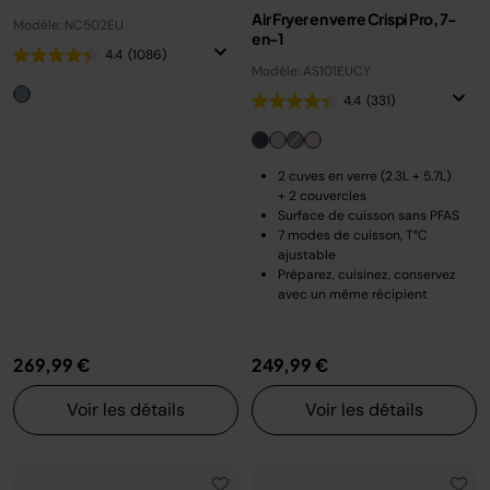
Air Fryer en verre Crispi Pro, 7-
Modèle: NC502EU
en-1
4.4
(1086)
Modèle: AS101EUCY
4.4
(331)
2 cuves en verre (2.3L + 5.7L)
+ 2 couvercles
Surface de cuisson sans PFAS
7 modes de cuisson, T°C
ajustable
Préparez, cuisinez, conservez
avec un même récipient
269,99 €
249,99 €
Voir les détails
Voir les détails