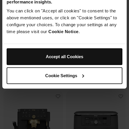
performance insights.
2 cuves en verre (1.4L + 3.8L)
You can click on "Accept all cookies" to consent to the
Housse de protection offerte* avec
+2 couvercles
En savoir plus
4 modes de cuisson
ce four à pizza.
above mentioned uses, or click on "Cookie Settings" to
Préparez, cuisinez, conservez
configure your choices. To change your settings at any
avec un même récipient.
time please visit our
Cookie Notice
.
Modulaire, compact, facile à
ranger et emporter.
Prix réduit de
au
259,99 €
-
289,99 €
119,99 €
179,99 €
Accept all Cookies
239,99 €
Prix le + bas sur 30j
109,99 €
Prix le + bas sur 30j
Cookie Settings
Voir les détails
Voir les détails