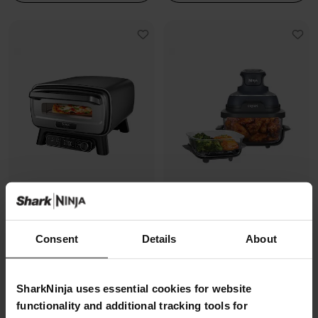
Four à pizza électrique
Air Fryer modulaire en verre Ninja
Consent
Details
About
d’extérieur, avec fonction Air
CRISPi
Fryer Ninja Artisan
Modèle: FN101EUGY
Modèle: MO201EU
4.3
(1070)
SharkNinja uses essential cookies for website
4.7
(228)
functionality and additional tracking tools for