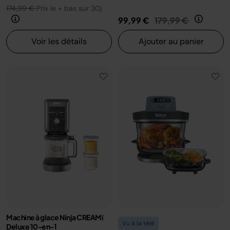
174,99 €
Prix le + bas sur 30j
Prix réduit de
au
99,99 €
179,99 €
Voir les détails
Ajouter au panier
Machine à glace Ninja CREAMi
Vu à la télé
Deluxe 10-en-1