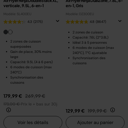
Air Fryer Ninja DoubleStack XL,
Air Fryer Ninja DualZone, 7.6L, 6-
verticale, 9.5L, 6-en-1
en-1, Gris
Modèle: SL400EU
Modèle: DZ300EU
4.3
(2175)
4.8
(8647)
2 zones de cuisson
Capacité: 7.6L (2*3.8L)
2 zones de cuisson
Idéal 3 à 5 personnes
superposées
6 modes de cuisson (max
Gain de place, 30% moins
240°C), T°C ajustable
large
Synchronisation des
Capacité: 9.5L (4 à 6 pers)
cuissons
6 modes de cuisson (max
240°C)
Synchronisation des
cuissons
Prix réduit de
au
179,99 €
269,99 €
173,00 €
Prix le + bas sur 30j
Prix réduit de
au
129,99 €
199,99 €
Voir les détails
Ajouter au panier