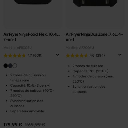
Air Fryer Ninja Foodi Flex, 10.4L,
Air Fryer Ninja DualZone, 7.6L, 4-
7-en-1
en-1
Modèle: AF500EU
Modèle: AF200EU
4.7
(6011)
4.6
(294)
2 zones de cuisson
Capacité: 7.6L (2*3.8L)
2 zones de cuisson ou
4 modes de cuisson (max
1 mégazone
220°C)
Capacité: 10.4L (8 pers.+)
Synchronisation des
7 modes de cuisson (40°C-
cuissons
240°C)
Synchronisation des
cuissons
Séparateur amovible
Prix réduit de
au
179,99 €
269,99 €