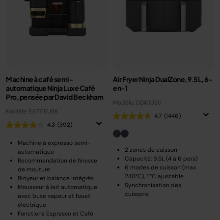
Machine à café semi-
Air Fryer Ninja DualZone, 9.5L, 6-
automatique Ninja Luxe Café
en-1
Pro, pensée par David Beckham
Modèle: DZ400EU
Modèle: ES771EUBK
4.7
(1446)
4.3
(392)
Machine à expresso semi-
2 zones de cuisson
automatique
Capacité: 9.5L (4 à 6 pers)
Recommandation de finesse
6 modes de cuisson (max
de mouture
240°C), T°C ajustable
Broyeur et balance intégrés
Synchronisation des
Mousseur à lait automatique
cuissons
avec buse vapeur et fouet
électrique
Fonctions Espresso et Café