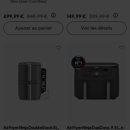
filtre (dont Cold Brew)
Prix réduit de
au
Prix réduit de
au
699,99 €
849,99 €
149,99 €
229,99 €
Ajouter au panier
Voir les détails
Air Fryer Ninja DoubleStack XL,
Air Fryer Ninja DualZone, 9.5L, 6-