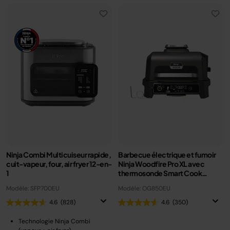
Ninja Combi Multicuiseur rapide,
Barbecue électrique et fumoir
cuit-vapeur, four, air fryer 12-en-
Ninja Woodfire Pro XL avec
1
thermosonde Smart Cook
OG850EU
Modèle: SFP700EU
Modèle: OG850EU
4.6
(828)
4.6
(350)
Technologie Ninja Combi