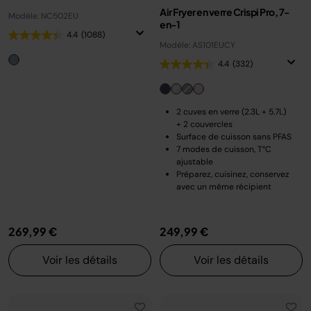
Air Fryer en verre Crispi Pro, 7-
Modèle: NC502EU
en-1
4.4
(1088)
Modèle: AS101EUCY
4.4
(332)
2 cuves en verre (2.3L + 5.7L)
+ 2 couvercles
Surface de cuisson sans PFAS
7 modes de cuisson, T°C
ajustable
Préparez, cuisinez, conservez
avec un même récipient
269,99 €
249,99 €
Voir les détails
Voir les détails