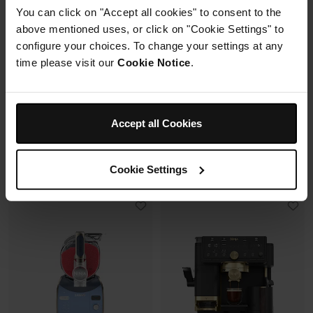
avec un même récipient.
Capacité: 9.5L (4 à 6 pers)
You can click on "Accept all cookies" to consent to the
Modulaire, compact, facile à
6 modes de cuisson (max
above mentioned uses, or click on "Cookie Settings" to
ranger et emporter.
240°C)
configure your choices. To change your settings at any
Synchronisation des
cuissons
time please visit our
Cookie Notice
.
Prix réduit de
au
Prix réduit de
au
119,99 €
179,99 €
179,99 €
269,99 €
109,99 €
Prix le + bas sur 30j
173,00 €
Prix le + bas sur 30j
Accept all Cookies
Voir les détails
Voir les détails
Cookie Settings