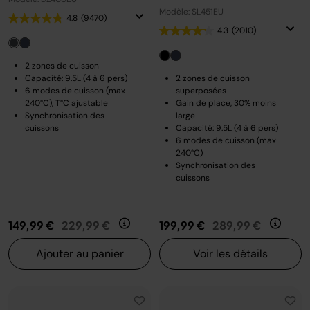
Modèle: SL451EU
4.8
(9470)
4.3
(2010)
2 zones de cuisson
Capacité: 9.5L (4 à 6 pers)
2 zones de cuisson
6 modes de cuisson (max
superposées
240°C), T°C ajustable
Gain de place, 30% moins
Synchronisation des
large
cuissons
Capacité: 9.5L (4 à 6 pers)
6 modes de cuisson (max
240°C)
Synchronisation des
cuissons
Prix réduit de
au
Prix réduit de
au
149,99 €
229,99 €
199,99 €
289,99 €
Ajouter au panier
Voir les détails