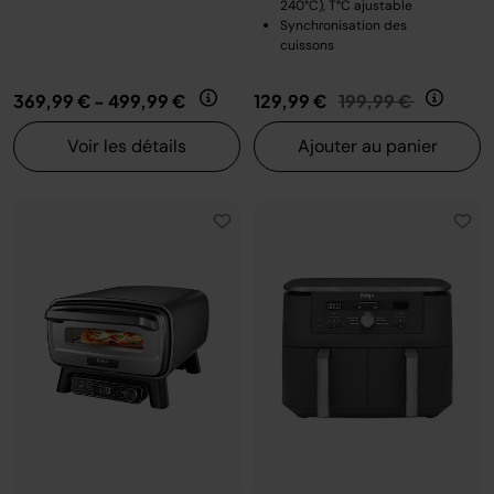
240°C), T°C ajustable
Synchronisation des
cuissons
Prix réduit de
au
369,99 €
-
499,99 €
129,99 €
199,99 €
Voir les détails
Ajouter au panier