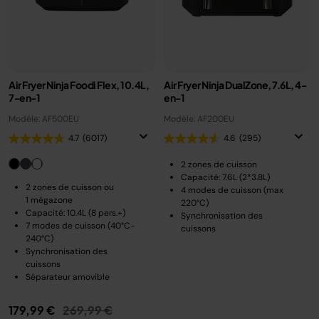
Air Fryer Ninja Foodi Flex, 10.4L,
Air Fryer Ninja DualZone, 7.6L, 4-
7-en-1
en-1
Modèle: AF500EU
Modèle: AF200EU
4.7
(6017)
4.6
(295)
2 zones de cuisson
Capacité: 7.6L (2*3.8L)
2 zones de cuisson ou
4 modes de cuisson (max
1 mégazone
220°C)
Capacité: 10.4L (8 pers.+)
Synchronisation des
7 modes de cuisson (40°C-
cuissons
240°C)
Synchronisation des
cuissons
Séparateur amovible
Prix réduit de
au
179,99 €
269,99 €