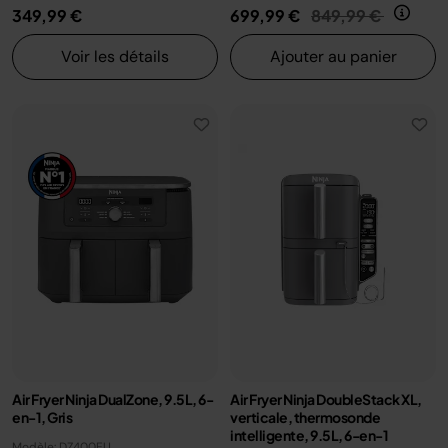
Prix réduit de
au
349,99 €
699,99 €
849,99 €
Voir les détails
Ajouter au panier
Air Fryer Ninja DualZone, 9.5L, 6-
Air Fryer Ninja DoubleStack XL,
en-1, Gris
verticale, thermosonde
intelligente, 9.5L, 6-en-1
Modèle: DZ400EU