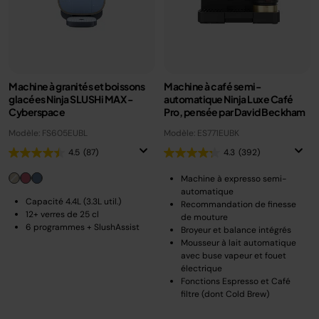
Machine à granités et boissons
Machine à café semi-
glacées Ninja SLUSHi MAX -
automatique Ninja Luxe Café
Cyberspace
Pro, pensée par David Beckham
Modèle: FS605EUBL
Modèle: ES771EUBK
4.5
(87)
4.3
(392)
Machine à expresso semi-
automatique
Capacité 4.4L (3.3L util.)
Recommandation de finesse
12+ verres de 25 cl
de mouture
6 programmes + SlushAssist
Broyeur et balance intégrés
Mousseur à lait automatique
avec buse vapeur et fouet
électrique
Fonctions Espresso et Café
filtre (dont Cold Brew)