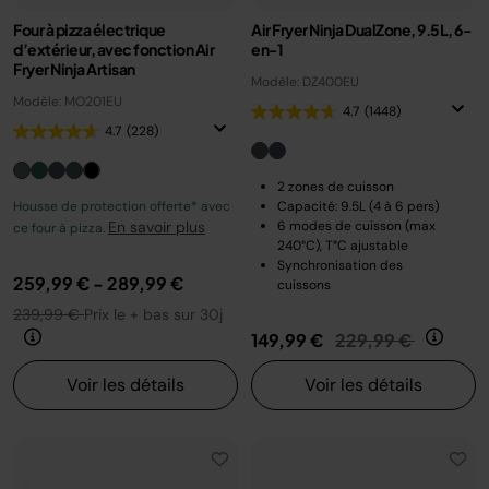
Four à pizza électrique
Air Fryer Ninja DualZone, 9.5L, 6-
d’extérieur, avec fonction Air
en-1
Fryer Ninja Artisan
Modèle: DZ400EU
Modèle: MO201EU
4.7
(1448)
4.7
(228)
2 zones de cuisson
Housse de protection offerte* avec
Capacité: 9.5L (4 à 6 pers)
En savoir plus
6 modes de cuisson (max
ce four à pizza.
240°C), T°C ajustable
Synchronisation des
259,99 €
-
289,99 €
cuissons
239,99 €
Prix le + bas sur 30j
Prix réduit de
au
149,99 €
229,99 €
Voir les détails
Voir les détails