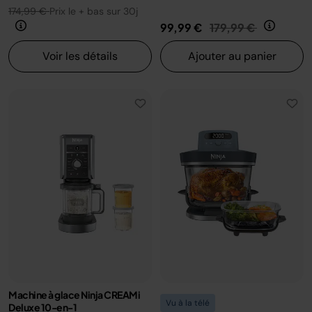
174,99 €
Prix le + bas sur 30j
Prix réduit de
au
99,99 €
179,99 €
Voir les détails
Ajouter au panier
Machine à glace Ninja CREAMi
Vu à la télé
Deluxe 10-en-1