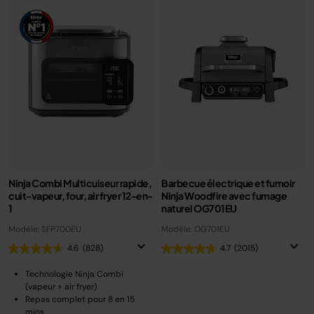
Ninja Combi Multicuiseur rapide,
Barbecue électrique et fumoir
cuit-vapeur, four, air fryer 12-en-
Ninja Woodfire avec fumage
1
naturel OG701EU
Modèle: SFP700EU
Modèle: OG701EU
4.6
(828)
4.7
(2015)
Technologie Ninja Combi
(vapeur + air fryer)
Repas complet pour 8 en 15
mins