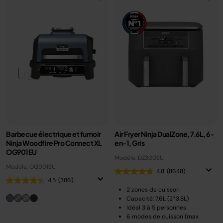
Barbecue électrique et fumoir
Air Fryer Ninja DualZone, 7.6L, 6-
Ninja Woodfire Pro Connect XL
en-1, Gris
OG901EU
Modèle: DZ300EU
Modèle: OG901EU
4.8
(8648)
4.5
(386)
2 zones de cuisson
Capacité: 7.6L (2*3.8L)
Idéal 3 à 5 personnes
6 modes de cuisson (max