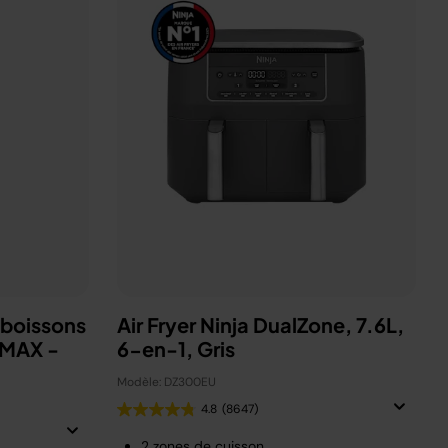
 boissons
Air Fryer Ninja DualZone, 7.6L,
 MAX -
6-en-1, Gris
Modèle: DZ300EU
4.8
(8647)
2 zones de cuisson