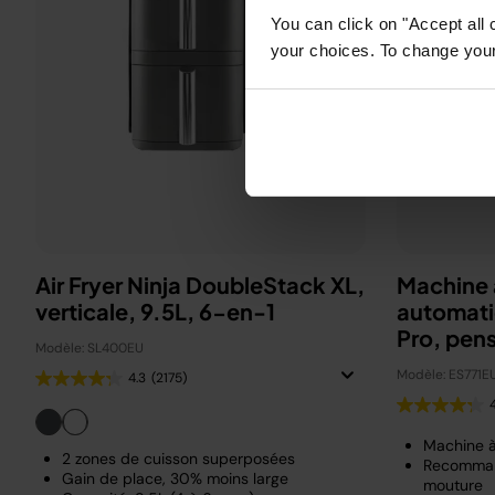
You can click on "Accept all 
your choices. To change your 
Air Fryer Ninja DoubleStack XL,
Machine 
verticale, 9.5L, 6-en-1
automati
Pro, pen
Modèle: SL400EU
Beckha
Modèle: ES771E
4.3
(2175)
Machine 
2 zones de cuisson superposées
Recomman
Gain de place, 30% moins large
mouture