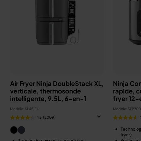
Air Fryer Ninja DoubleStack XL,
Ninja Co
verticale, thermosonde
rapide, c
intelligente, 9.5L, 6-en-1
fryer 12-
Modèle: SL451EU
Modèle: SFP70
4.3
(2009)
Technolog
fryer)
2 zones de cuisson superposées
Repas com