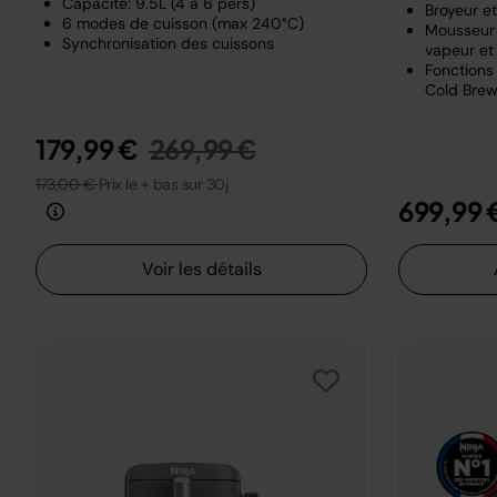
Capacité: 9.5L (4 à 6 pers)
Broyeur e
6 modes de cuisson (max 240°C)
Mousseur 
Synchronisation des cuissons
vapeur et 
Fonctions 
Cold Brew
Prix réduit de
au
179,99 €
269,99 €
173,00 €
Prix le + bas sur 30j
699,99 
Voir les détails