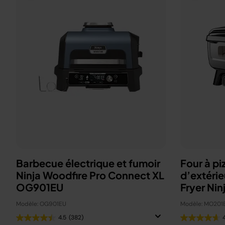
Barbecue électrique et fumoir
Four à pi
Ninja Woodfire Pro Connect XL
d’extérie
OG901EU
Fryer Nin
Modèle: OG901EU
Modèle: MO201
4.5
(382)
4