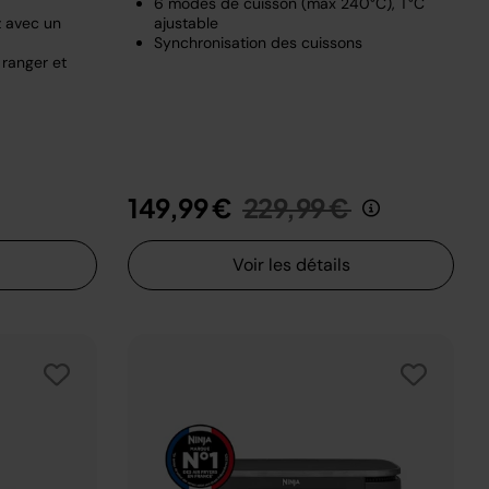
6 modes de cuisson (max 240°C), T°C
z avec un
ajustable
Synchronisation des cuissons
 ranger et
t de
u
Prix réduit de
au
149,99 €
229,99 €
Voir les détails