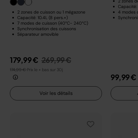
2 zones d
Capacité: 
2 zones de cuisson ou 1 mégazone
4 modes 
Capacité: 10.4L (8 pers.+)
Synchroni
7 modes de cuisson (40°C- 240°C)
Synchronisation des cuissons
Séparateur amovible
Prix réduit de
au
179,99 €
269,99 €
174,99 €
Prix le + bas sur 30j
99,99 €
Voir les détails