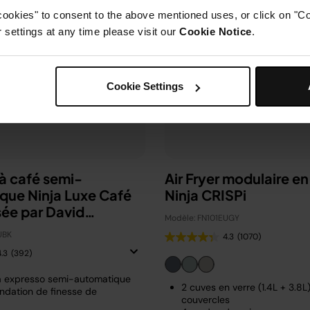
cookies" to consent to the above mentioned uses, or click on "Co
settings at any time please visit our
Cookie Notice
.
Cookie Settings
à café semi-
Air Fryer modulaire en
que Ninja Luxe Café
Ninja CRISPi
sée par David
Modèle: FN101EUGY
m
UBK
4.3
(1070)
4.3
(392)
à expresso semi-automatique
2 cuves en verre (1.4L + 3.8L
dation de finesse de
couvercles