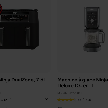
 Ninja DualZone, 7.6L,
Machine à glace Ninj
Deluxe 10-en-1
EU
Modèle: NC502EU
4.6
(293)
4.4
(1084)