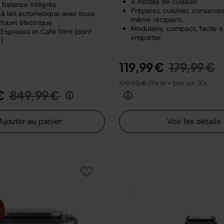
4 modes de cuisson
t balance intégrés
Préparez, cuisinez, conserve
à lait automatique avec buse
même récipient.
fouet électrique
Modulaire, compact, facile à
Espresso et Café filtre (dont
emporter.
)
Prix rédui
a
119,99 €
179,99 €
109,99 €
Prix le + bas sur 30j
Prix réduit de
au
€
849,99 €
Ajouter au panier
Voir les détails