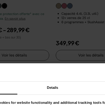
Capacité 4.4L (3.3L util.)
 protection offerte* avec ce
12+ verres de 25 cl
zza.
En savoir plus
6 programmes + SlushAssist
€
-
289,99 €
le + bas sur 30j
349,99 €
Voir les détails
Voir les détails
Details
okies for website functionality and additional tracking tools 