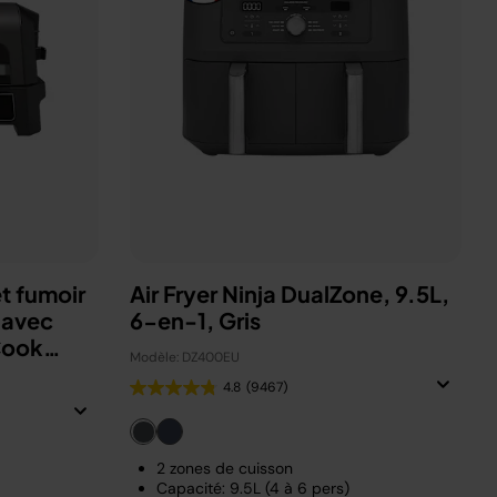
t fumoir
Air Fryer Ninja DualZone, 9.5L,
 avec
6-en-1, Gris
Cook
Modèle: DZ400EU
4.8
(9467)
2 zones de cuisson
Capacité: 9.5L (4 à 6 pers)