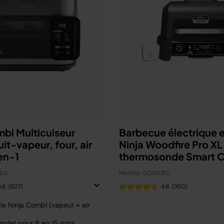
mbi Multicuiseur
Barbecue électrique e
uit-vapeur, four, air
Ninja Woodfire Pro XL
en-1
thermosonde Smart 
OG850EU
0EU
Modèle: OG850EU
4.6
(827)
4.6
(350)
ie Ninja Combi (vapeur + air
plet pour 8 en 15 mins