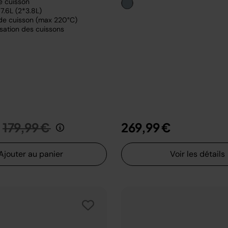
e cuisson
7.6L (2*3.8L)
de cuisson (max 220°C)
sation des cuissons
Prix réduit de
au
179,99 €
269,99 €
Ajouter au panier
Voir les détails