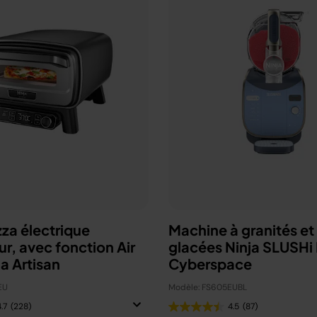
zza électrique
Machine à granités et
ur, avec fonction Air
glacées Ninja SLUSHi
ja Artisan
Cyberspace
EU
Modèle: FS605EUBL
.7
(228)
4.5
(87)