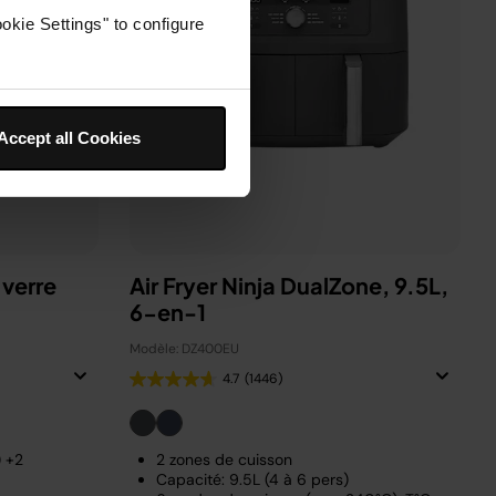
okie Settings" to configure
Accept all Cookies
 verre
Air Fryer Ninja DualZone, 9.5L,
6-en-1
Modèle: DZ400EU
4.7
(1446)
) +2
2 zones de cuisson
Capacité: 9.5L (4 à 6 pers)