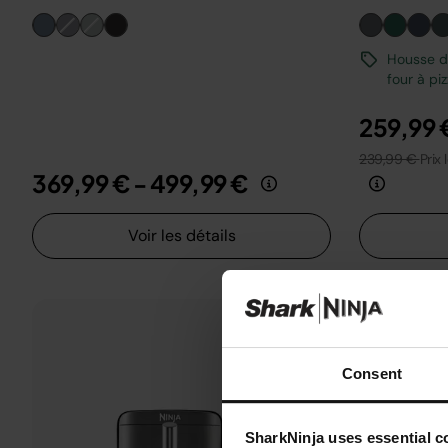
Housse de
four à pi
259,99 
239,99 €
Prix 
369,99 €
-
499,99 €
Voir les détails
Consent
SharkNinja uses essential co