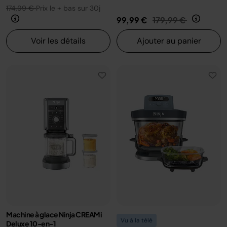
174,99 €
Prix le + bas sur 30j
Prix réduit de
au
99,99 €
179,99 €
Voir les détails
Ajouter au panier
Machine à glace Ninja CREAMi
Vu à la télé
Deluxe 10-en-1