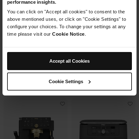
performance insights.
2 cuves en verre (1.4L + 3.8L)
You can click on "Accept all cookies" to consent to the
Housse de protection offerte* avec
+2 couvercles
En savoir plus
4 modes de cuisson
ce four à pizza.
above mentioned uses, or click on "Cookie Settings" to
Préparez, cuisinez, conservez
configure your choices. To change your settings at any
avec un même récipient.
time please visit our
Cookie Notice
.
Modulaire, compact, facile à
ranger et emporter.
Prix réduit de
au
259,99 €
-
289,99 €
119,99 €
179,99 €
Accept all Cookies
239,99 €
Prix le + bas sur 30j
109,99 €
Prix le + bas sur 30j
Cookie Settings
Voir les détails
Voir les détails