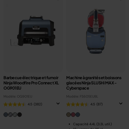
Barbecue électrique et fumoir
Machine à granités et boissons
Ninja Woodfire Pro Connect XL
glacées Ninja SLUSHi MAX -
OG901EU
Cyberspace
Modèle: OG901EU
Modèle: FS605EUBL
4.5
(382)
4.5
(87)
Capacité 4.4L (3.3L util.)