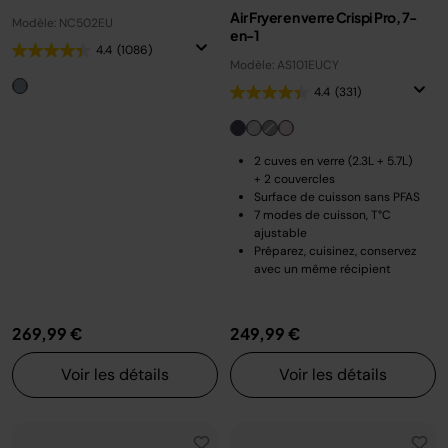
Air Fryer en verre Crispi Pro, 7-
Modèle: NC502EU
en-1
4.4
(1086)
Modèle: AS101EUCY
4.4
(331)
2 cuves en verre (2.3L + 5.7L)
+ 2 couvercles
Surface de cuisson sans PFAS
7 modes de cuisson, T°C
ajustable
Préparez, cuisinez, conservez
avec un même récipient
269,99 €
249,99 €
Voir les détails
Voir les détails