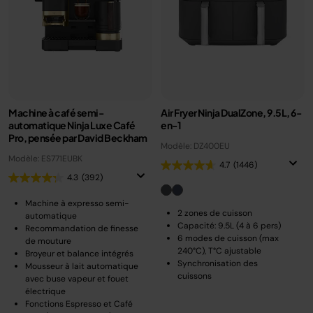
Machine à café semi-
Air Fryer Ninja DualZone, 9.5L, 6-
automatique Ninja Luxe Café
en-1
Pro, pensée par David Beckham
Modèle: DZ400EU
Modèle: ES771EUBK
4.7
(1446)
4.3
(392)
Machine à expresso semi-
2 zones de cuisson
automatique
Capacité: 9.5L (4 à 6 pers)
Recommandation de finesse
6 modes de cuisson (max
de mouture
240°C), T°C ajustable
Broyeur et balance intégrés
Synchronisation des
Mousseur à lait automatique
cuissons
avec buse vapeur et fouet
électrique
Fonctions Espresso et Café