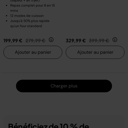
(vapeur + air fryer)
Repas complet pour 8 en 15
mins
12 modes de cuisson
Jusqu'à 50% plus rapide
qu'un four standard
Prix réduit de
au
Prix réduit de
au
199,99 €
279,99 €
329,99 €
399,99 €
Ajouter au panier
Ajouter au panier
Charger
Charger plus
Bénéficiez de 10 % de