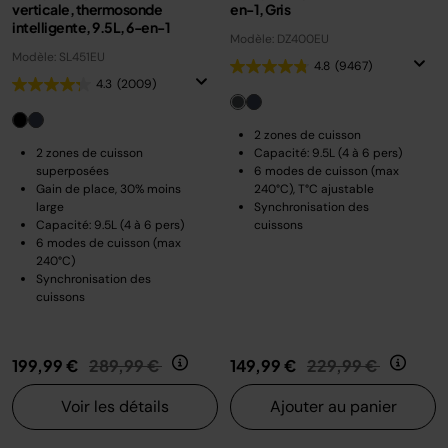
verticale, thermosonde
en-1, Gris
intelligente, 9.5L, 6-en-1
Modèle: DZ400EU
Modèle: SL451EU
4.8
(9467)
4.3
(2009)
2 zones de cuisson
2 zones de cuisson
Capacité: 9.5L (4 à 6 pers)
superposées
6 modes de cuisson (max
Gain de place, 30% moins
240°C), T°C ajustable
large
Synchronisation des
Capacité: 9.5L (4 à 6 pers)
cuissons
6 modes de cuisson (max
240°C)
Synchronisation des
cuissons
Prix réduit de
au
Prix réduit de
au
199,99 €
289,99 €
149,99 €
229,99 €
Voir les détails
Ajouter au panier