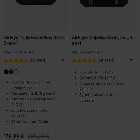
Air Fryer Ninja Foodi Flex, 10.4L,
Air Fryer Ninja DualZone, 7.6L, 4-
7-en-1
en-1
Modèle: AF500EU
Modèle: AF200EU
4.7
(6011)
4.6
(294)
2 zones de cuisson
Capacité: 7.6L (2*3.8L)
2 zones de cuisson ou
4 modes de cuisson (max
1 mégazone
220°C)
Capacité: 10.4L (8 pers.+)
Synchronisation des
7 modes de cuisson (40°C-
cuissons
240°C)
Synchronisation des
cuissons
Séparateur amovible
Prix réduit de
au
179,99 €
269,99 €