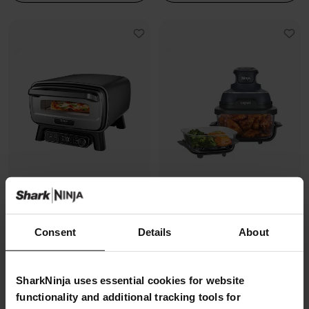
Four à pizza électrique
Air Fryer modulaire en verre Ninja
Consent
Details
About
d’extérieur, avec fonction Air
CRISPi
Fryer Ninja Artisan
Modèle: FN101EUGY
Modèle: MO201EU
4.3
(1070)
SharkNinja uses essential cookies for website
4.7
(228)
functionality and additional tracking tools for