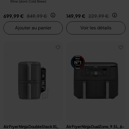
filtre (dont Cold Brew)
Prix réduit de
au
Prix réduit de
au
699,99 €
849,99 €
149,99 €
229,99 €
Ajouter au panier
Voir les détails
Air Fryer Ninja DoubleStack XL,
Air Fryer Ninja DualZone, 9.5L, 6-