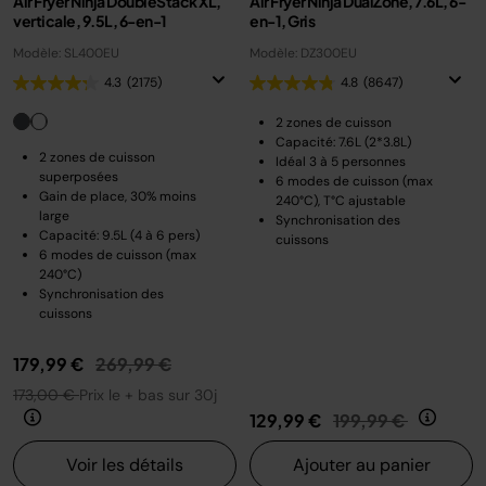
Air Fryer Ninja DoubleStack XL,
Air Fryer Ninja DualZone, 7.6L, 6-
verticale, 9.5L, 6-en-1
en-1, Gris
Modèle: SL400EU
Modèle: DZ300EU
4.3
(2175)
4.8
(8647)
2 zones de cuisson
Capacité: 7.6L (2*3.8L)
2 zones de cuisson
Idéal 3 à 5 personnes
superposées
6 modes de cuisson (max
Gain de place, 30% moins
240°C), T°C ajustable
large
Synchronisation des
Capacité: 9.5L (4 à 6 pers)
cuissons
6 modes de cuisson (max
240°C)
Synchronisation des
cuissons
Prix réduit de
au
179,99 €
269,99 €
173,00 €
Prix le + bas sur 30j
Prix réduit de
au
129,99 €
199,99 €
Voir les détails
Ajouter au panier