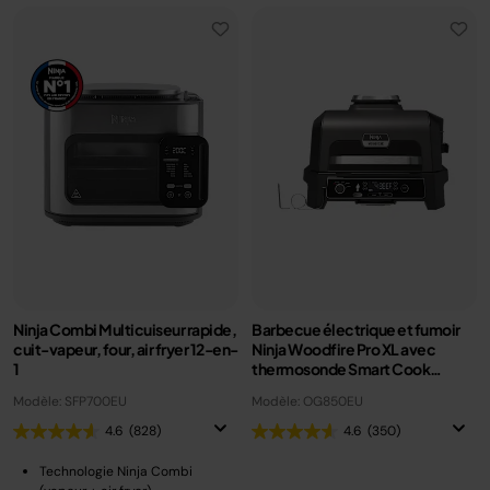
Ninja Combi Multicuiseur rapide,
Barbecue électrique et fumoir
cuit-vapeur, four, air fryer 12-en-
Ninja Woodfire Pro XL avec
1
thermosonde Smart Cook
OG850EU
Modèle: SFP700EU
Modèle: OG850EU
4.6
(828)
4.6
(350)
Technologie Ninja Combi