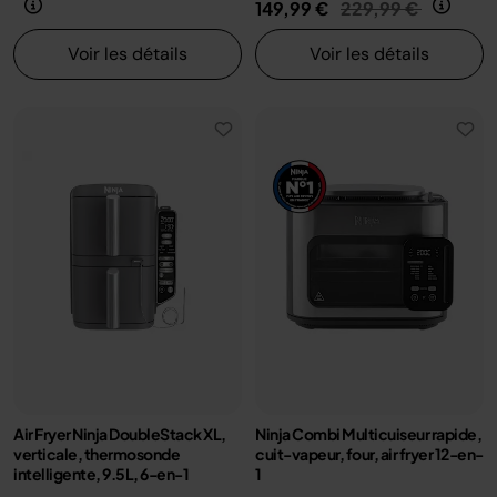
Prix réduit de
au
149,99 €
229,99 €
Voir les détails
Voir les détails
Air Fryer Ninja DoubleStack XL,
Ninja Combi Multicuiseur rapide,
verticale, thermosonde
cuit-vapeur, four, air fryer 12-en-
intelligente, 9.5L, 6-en-1
1