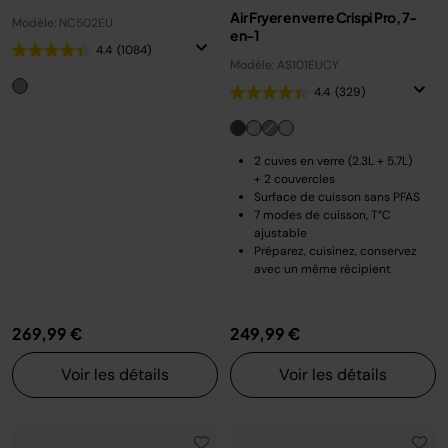
Air Fryer en verre Crispi Pro, 7-
Modèle: NC502EU
en-1
4.4
(1084)
Modèle: AS101EUCY
4.4
(329)
2 cuves en verre (2.3L + 5.7L)
+ 2 couvercles
Surface de cuisson sans PFAS
7 modes de cuisson, T°C
ajustable
Préparez, cuisinez, conservez
avec un même récipient
269,99 €
249,99 €
Voir les détails
Voir les détails