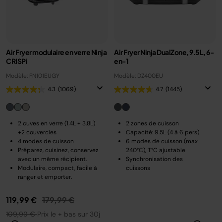
Air Fryer modulaire en verre Ninja
Air Fryer Ninja DualZone, 9.5L, 6-
CRISPi
en-1
Modèle: FN101EUGY
Modèle: DZ400EU
4.3
(1069)
4.7
(1445)
2 cuves en verre (1.4L + 3.8L)
2 zones de cuisson
+2 couvercles
Capacité: 9.5L (4 à 6 pers)
4 modes de cuisson
6 modes de cuisson (max
Préparez, cuisinez, conservez
240°C), T°C ajustable
avec un même récipient.
Synchronisation des
Modulaire, compact, facile à
cuissons
ranger et emporter.
Prix réduit de
au
119,99 €
179,99 €
109,99 €
Prix le + bas sur 30j