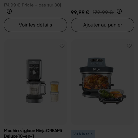
174,99 €
Prix le + bas sur 30j
Prix réduit de
au
99,99 €
179,99 €
Voir les détails
Ajouter au panier
Machine à glace Ninja CREAMi
Vu à la télé
Deluxe 10-en-1