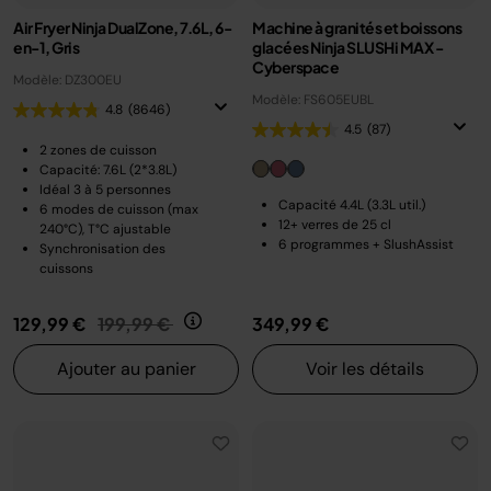
Air Fryer Ninja DualZone, 7.6L, 6-
Machine à granités et boissons
en-1, Gris
glacées Ninja SLUSHi MAX -
Cyberspace
Modèle: DZ300EU
Modèle: FS605EUBL
4.8
(8646)
4.5
(87)
2 zones de cuisson
Capacité: 7.6L (2*3.8L)
Idéal 3 à 5 personnes
Capacité 4.4L (3.3L util.)
6 modes de cuisson (max
12+ verres de 25 cl
240°C), T°C ajustable
6 programmes + SlushAssist
Synchronisation des
cuissons
Prix réduit de
au
129,99 €
199,99 €
349,99 €
Ajouter au panier
Voir les détails