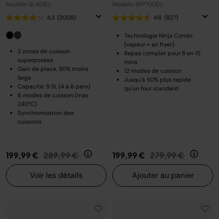
Modèle: SL451EU
Modèle: SFP700EU
4.3
(2008)
4.6
(827)
Technologie Ninja Combi
(vapeur + air fryer)
2 zones de cuisson
Repas complet pour 8 en 15
superposées
mins
Gain de place, 30% moins
12 modes de cuisson
large
Jusqu'à 50% plus rapide
Capacité: 9.5L (4 à 6 pers)
qu'un four standard
6 modes de cuisson (max
240°C)
Synchronisation des
cuissons
Prix réduit de
au
Prix réduit de
au
199,99 €
289,99 €
199,99 €
279,99 €
Voir les détails
Ajouter au panier