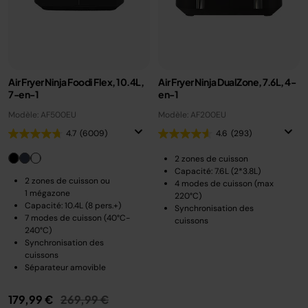
Air Fryer Ninja Foodi Flex, 10.4L,
Air Fryer Ninja DualZone, 7.6L, 4-
7-en-1
en-1
Modèle: AF500EU
Modèle: AF200EU
4.7
(6009)
4.6
(293)
2 zones de cuisson
Capacité: 7.6L (2*3.8L)
2 zones de cuisson ou
4 modes de cuisson (max
1 mégazone
220°C)
Capacité: 10.4L (8 pers.+)
Synchronisation des
7 modes de cuisson (40°C-
cuissons
240°C)
Synchronisation des
cuissons
Séparateur amovible
Prix réduit de
au
179,99 €
269,99 €