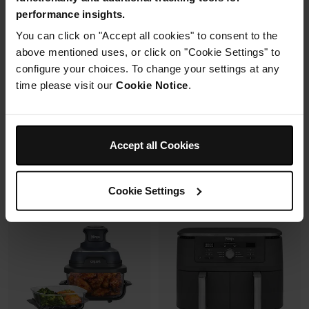
Mousseur à lait automatique
6 modes de cuisson (max
performance insights.
avec buse vapeur et fouet
240°C)
électrique
You can click on "Accept all cookies" to consent to the
Synchronisation des
Fonctions Espresso et Café
cuissons
above mentioned uses, or click on "Cookie Settings" to
filtre (dont Cold Brew)
configure your choices. To change your settings at any
Prix réduit de
au
179,99 €
269,99 €
time please visit our
Cookie Notice
.
173,00 €
Prix le + bas sur 30j
Prix réduit de
au
699,99 €
849,99 €
Voir les détails
Ajouter au panier
Accept all Cookies
Cookie Settings