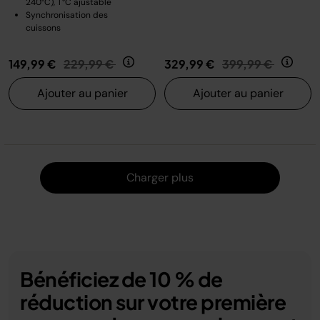
240°C), T°C ajustable
Synchronisation des
cuissons
Prix réduit de
au
Prix réduit de
au
149,99 €
229,99 €
329,99 €
399,99 €
Ajouter au panier
Ajouter au panier
Charger
Charger plus
Bénéficiez de 10 % de
réduction sur votre première