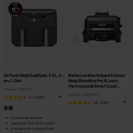
Air Fryer Ninja DualZone, 9.5L, 6-
Barbecue électrique et fumoir
en-1, Gris
Ninja Woodfire Pro XL avec
thermosonde Smart Cook
Modèle: DZ400EU
OG850EU
Modèle: OG850EU
4.7
(1445)
4.6
(349)
2 zones de cuisson
Capacité: 9.5L (4 à 6 pers)
6 modes de cuisson (max