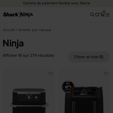
xible avec Klarna
Livraison gratuite dès 4
0
Accueil
Acheter par marque
Ninja
Afficher
16
sur
279
résultats
Filtrer et trier