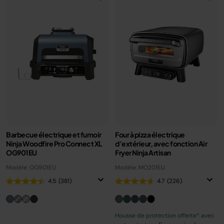
Barbecue électrique et fumoir
Four à pizza électrique
Ninja Woodfire Pro Connect XL
d’extérieur, avec fonction Air
OG901EU
Fryer Ninja Artisan
Modèle: OG901EU
Modèle: MO201EU
4.5
(381)
4.7
(226)
Housse de protection offerte* avec