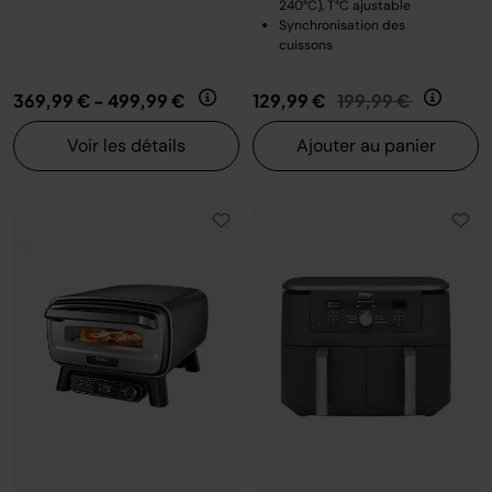
240°C), T°C ajustable
Synchronisation des
cuissons
Prix réduit de
au
369,99 €
-
499,99 €
129,99 €
199,99 €
Voir les détails
Ajouter au panier