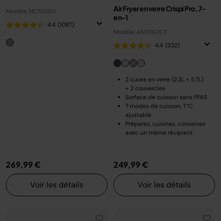
Air Fryer en verre Crispi Pro, 7-
Modèle: NC502EU
en-1
4.4
(1087)
Modèle: AS101EUCY
4.4
(332)
2 cuves en verre (2.3L + 5.7L)
+ 2 couvercles
Surface de cuisson sans PFAS
7 modes de cuisson, T°C
ajustable
Préparez, cuisinez, conservez
avec un même récipient
269,99 €
249,99 €
Voir les détails
Voir les détails