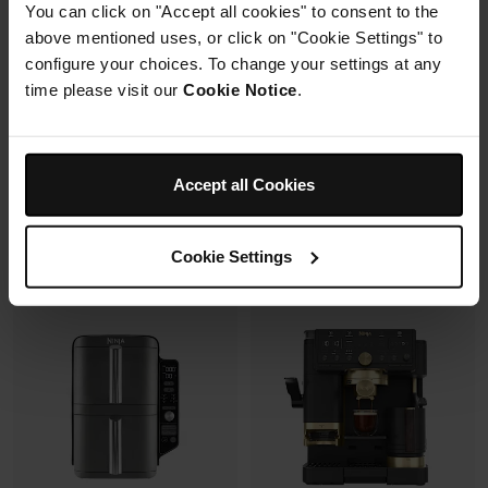
You can click on "Accept all cookies" to consent to the
avec un même récipient.
Modulaire, compact, facile à
above mentioned uses, or click on "Cookie Settings" to
ranger et emporter.
configure your choices. To change your settings at any
time please visit our
Cookie Notice
.
Prix réduit de
au
119,99 €
179,99 €
109,99 €
Prix le + bas sur 30j
349,99 €
Accept all Cookies
Voir les détails
Voir les détails
Cookie Settings