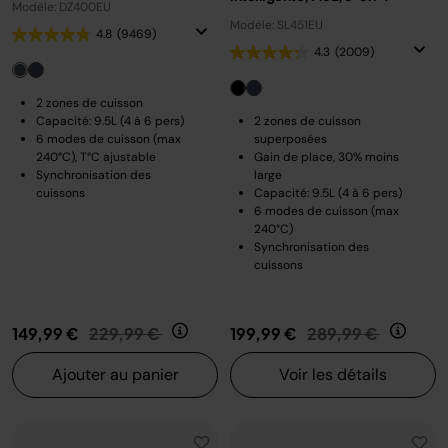
Modèle: DZ400EU
Modèle: SL451EU
4.8
(9469)
4.3
(2009)
2 zones de cuisson
Capacité: 9.5L (4 à 6 pers)
2 zones de cuisson
6 modes de cuisson (max
superposées
240°C), T°C ajustable
Gain de place, 30% moins
Synchronisation des
large
cuissons
Capacité: 9.5L (4 à 6 pers)
6 modes de cuisson (max
240°C)
Synchronisation des
cuissons
Prix réduit de
au
Prix réduit de
au
149,99 €
229,99 €
199,99 €
289,99 €
Ajouter au panier
Voir les détails