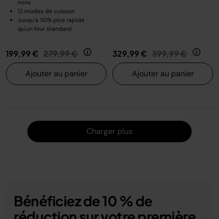
mins
12 modes de cuisson
Jusqu'à 50% plus rapide
qu'un four standard
Prix réduit de
au
Prix réduit de
au
199,99 €
279,99 €
329,99 €
399,99 €
Ajouter au panier
Ajouter au panier
Charger
Charger plus
Bénéficiez de 10 % de
réduction sur votre première