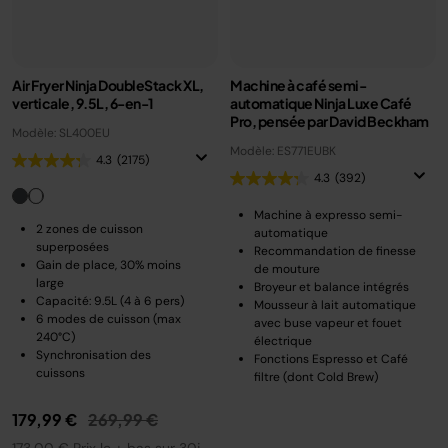
Air Fryer Ninja DoubleStack XL,
Machine à café semi-
verticale, 9.5L, 6-en-1
automatique Ninja Luxe Café
Pro, pensée par David Beckham
Modèle: SL400EU
Modèle: ES771EUBK
4.3
(2175)
4.3
(392)
Machine à expresso semi-
2 zones de cuisson
automatique
superposées
Recommandation de finesse
Gain de place, 30% moins
de mouture
large
Broyeur et balance intégrés
Capacité: 9.5L (4 à 6 pers)
Mousseur à lait automatique
6 modes de cuisson (max
avec buse vapeur et fouet
240°C)
électrique
Synchronisation des
Fonctions Espresso et Café
cuissons
filtre (dont Cold Brew)
Prix réduit de
au
179,99 €
269,99 €