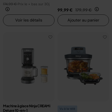
174,99 €
Prix le + bas sur 30j
Prix réduit de
au
99,99 €
179,99 €
Voir les détails
Ajouter au panier
Machine à glace Ninja CREAMi
Vu à la télé
Deluxe 10-en-1