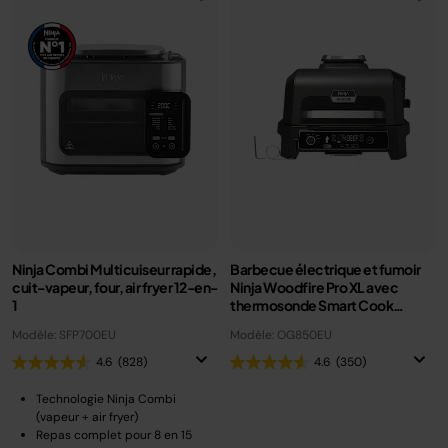
Ninja Combi Multicuiseur rapide,
Barbecue électrique et fumoir
cuit-vapeur, four, air fryer 12-en-
Ninja Woodfire Pro XL avec
1
thermosonde Smart Cook
OG850EU
Modèle: SFP700EU
Modèle: OG850EU
4.6
(828)
4.6
(350)
Technologie Ninja Combi
(vapeur + air fryer)
Repas complet pour 8 en 15