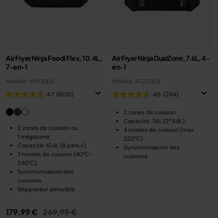
Air Fryer Ninja Foodi Flex, 10.4L,
Air Fryer Ninja DualZone, 7.6L, 4-
7-en-1
en-1
Modèle: AF500EU
Modèle: AF200EU
4.7
(6015)
4.6
(294)
2 zones de cuisson
Capacité: 7.6L (2*3.8L)
2 zones de cuisson ou
4 modes de cuisson (max
1 mégazone
220°C)
Capacité: 10.4L (8 pers.+)
Synchronisation des
7 modes de cuisson (40°C-
cuissons
240°C)
Synchronisation des
cuissons
Séparateur amovible
Prix réduit de
au
179,99 €
269,99 €