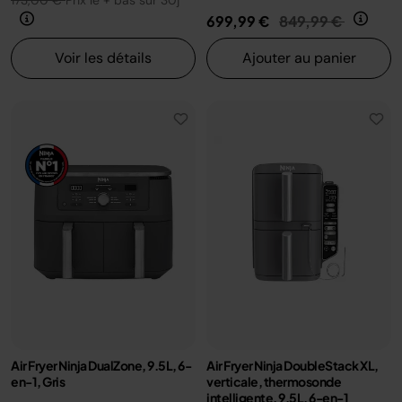
173,00 €
Prix le + bas sur 30j
Prix réduit de
au
699,99 €
849,99 €
Voir les détails
Ajouter au panier
Air Fryer Ninja DualZone, 9.5L, 6-
Air Fryer Ninja DoubleStack XL,
en-1, Gris
verticale, thermosonde
intelligente, 9.5L, 6-en-1