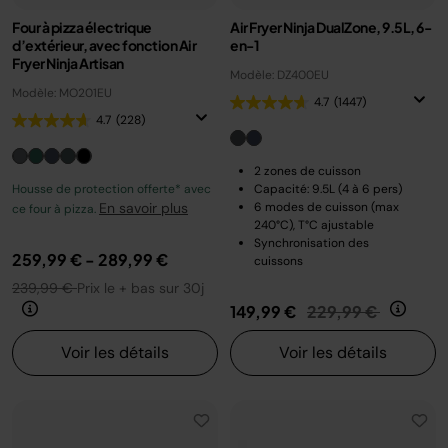
Four à pizza électrique
Air Fryer Ninja DualZone, 9.5L, 6-
d’extérieur, avec fonction Air
en-1
Fryer Ninja Artisan
Modèle: DZ400EU
Modèle: MO201EU
4.7
(1447)
4.7
(228)
2 zones de cuisson
Housse de protection offerte* avec
Capacité: 9.5L (4 à 6 pers)
En savoir plus
6 modes de cuisson (max
ce four à pizza.
240°C), T°C ajustable
Synchronisation des
259,99 €
-
289,99 €
cuissons
239,99 €
Prix le + bas sur 30j
Prix réduit de
au
149,99 €
229,99 €
Voir les détails
Voir les détails