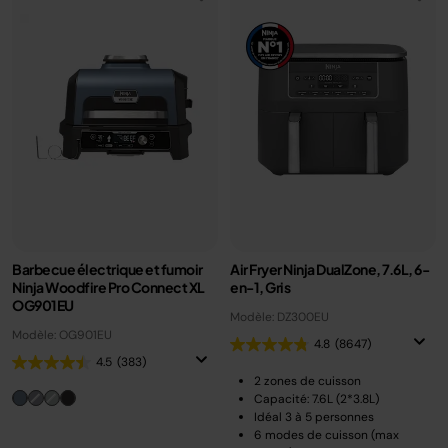
Barbecue électrique et fumoir
Air Fryer Ninja DualZone, 7.6L, 6-
Ninja Woodfire Pro Connect XL
en-1, Gris
OG901EU
Modèle: DZ300EU
Modèle: OG901EU
4.8
(8647)
4.5
(383)
2 zones de cuisson
Capacité: 7.6L (2*3.8L)
Idéal 3 à 5 personnes
6 modes de cuisson (max