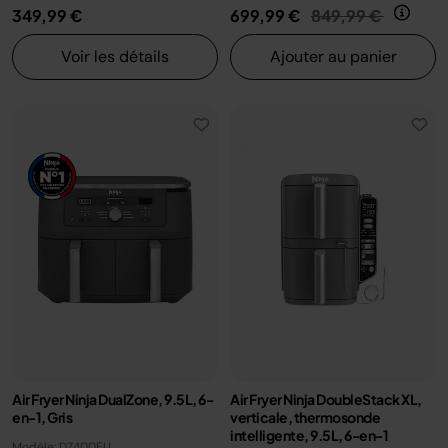
Prix réduit de
au
349,99 €
699,99 €
849,99 €
Voir les détails
Ajouter au panier
Air Fryer Ninja DualZone, 9.5L, 6-
Air Fryer Ninja DoubleStack XL,
en-1, Gris
verticale, thermosonde
intelligente, 9.5L, 6-en-1
Modèle: DZ400EU