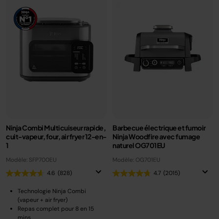
Ninja Combi Multicuiseur rapide,
Barbecue électrique et fumoir
cuit-vapeur, four, air fryer 12-en-
Ninja Woodfire avec fumage
1
naturel OG701EU
Modèle: SFP700EU
Modèle: OG701EU
4.6
(828)
4.7
(2015)
Technologie Ninja Combi
(vapeur + air fryer)
Repas complet pour 8 en 15
mins