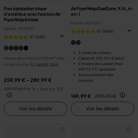
Four à pizza électrique
Air Fryer Ninja DualZone, 9.5L, 6-
d’extérieur, avec fonction Air
en-1
Fryer Ninja Artisan
Modèle: DZ400EU
Modèle: MO201EU
4.7
(1448)
4.7
(228)
2 zones de cuisson
Housse de protection offerte* avec
Capacité: 9.5L (4 à 6 pers)
En savoir plus
6 modes de cuisson (max
ce four à pizza.
240°C), T°C ajustable
Synchronisation des
259,99 €
-
289,99 €
cuissons
239,99 €
Prix le + bas sur 30j
Prix réduit de
au
149,99 €
229,99 €
Voir les détails
Voir les détails