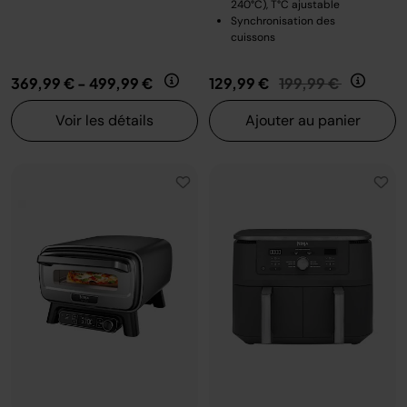
240°C), T°C ajustable
Synchronisation des
cuissons
Prix réduit de
au
369,99 €
-
499,99 €
129,99 €
199,99 €
Voir les détails
Ajouter au panier