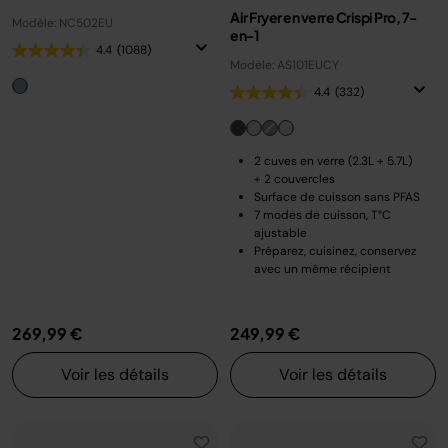
Air Fryer en verre Crispi Pro, 7-
Modèle: NC502EU
en-1
4.4
(1088)
Modèle: AS101EUCY
4.4
(332)
2 cuves en verre (2.3L + 5.7L)
+ 2 couvercles
Surface de cuisson sans PFAS
7 modes de cuisson, T°C
ajustable
Préparez, cuisinez, conservez
avec un même récipient
269,99 €
249,99 €
Voir les détails
Voir les détails