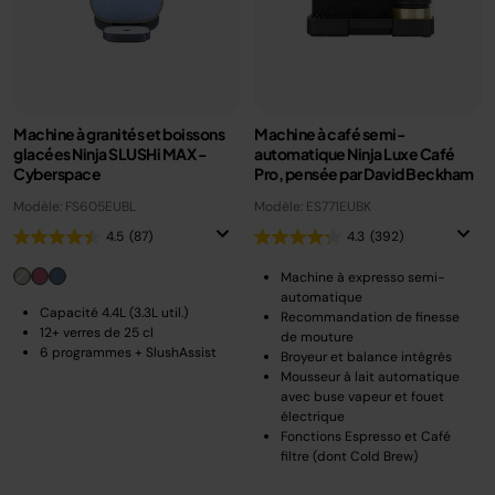
Machine à granités et boissons
Machine à café semi-
glacées Ninja SLUSHi MAX -
automatique Ninja Luxe Café
Cyberspace
Pro, pensée par David Beckham
Modèle: FS605EUBL
Modèle: ES771EUBK
4.5
(87)
4.3
(392)
Machine à expresso semi-
automatique
Capacité 4.4L (3.3L util.)
Recommandation de finesse
12+ verres de 25 cl
de mouture
6 programmes + SlushAssist
Broyeur et balance intégrés
Mousseur à lait automatique
avec buse vapeur et fouet
électrique
Fonctions Espresso et Café
filtre (dont Cold Brew)