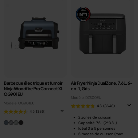
Barbecue électrique et fumoir
Air Fryer Ninja DualZone, 7.6L, 6-
Ninja Woodfire Pro Connect XL
en-1, Gris
OG901EU
Modèle: DZ300EU
Modèle: OG901EU
4.8
(8648)
4.5
(386)
2 zones de cuisson
Capacité: 7.6L (2*3.8L)
Idéal 3 à 5 personnes
6 modes de cuisson (max