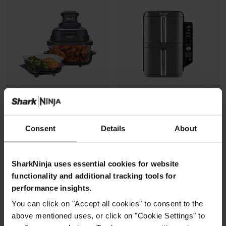
Air Fryer modulaire en verre Ninja
Air Fryer Ninja DoubleStack XL,
Consent
Details
About
CRISPi
verticale, 9.5L, 6-en-1
Modèle: FN101EUGY
Modèle: SL400EU
4.3
(1075)
4.3
(2176)
SharkNinja uses essential cookies for website
functionality and additional tracking tools for
performance insights.
2 cuves en verre (1.4L + 3.8L)
2 zones de cuisson
You can click on "Accept all cookies" to consent to the
+2 couvercles
superposées
above mentioned uses, or click on "Cookie Settings" to
4 modes de cuisson
Gain de place, 30% moins
Préparez, cuisinez, conservez
large