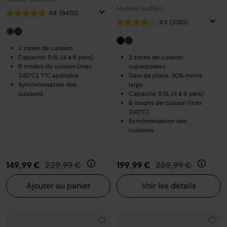
Modèle: SL451EU
4.8
(9470)
4.3
(2010)
2 zones de cuisson
Capacité: 9.5L (4 à 6 pers)
2 zones de cuisson
6 modes de cuisson (max
superposées
240°C), T°C ajustable
Gain de place, 30% moins
Synchronisation des
large
cuissons
Capacité: 9.5L (4 à 6 pers)
6 modes de cuisson (max
240°C)
Synchronisation des
cuissons
Prix réduit de
au
Prix réduit de
au
149,99 €
229,99 €
199,99 €
289,99 €
Ajouter au panier
Voir les détails