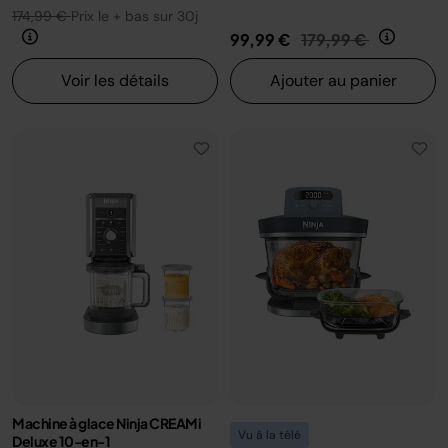
174,99 €
Prix le + bas sur 30j
Prix réduit de
au
99,99 €
179,99 €
Voir les détails
Ajouter au panier
Machine à glace Ninja CREAMi
Vu à la télé
Deluxe 10-en-1