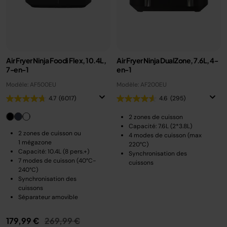
Air Fryer Ninja Foodi Flex, 10.4L,
Air Fryer Ninja DualZone, 7.6L, 4-
7-en-1
en-1
Modèle: AF500EU
Modèle: AF200EU
4.7
(6017)
4.6
(295)
2 zones de cuisson
Capacité: 7.6L (2*3.8L)
2 zones de cuisson ou
4 modes de cuisson (max
1 mégazone
220°C)
Capacité: 10.4L (8 pers.+)
Synchronisation des
7 modes de cuisson (40°C-
cuissons
240°C)
Synchronisation des
cuissons
Séparateur amovible
Prix réduit de
au
179,99 €
269,99 €