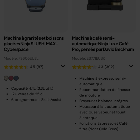
Machine à granités et boissons
Machine à café semi-
glacées Ninja SLUSHi MAX -
automatique Ninja Luxe Café
Cyberspace
Pro, pensée par David Beckham
Modèle: FS605EUBL
Modèle: ES771EUBK
4.5
(87)
4.3
(392)
Machine à expresso semi-
automatique
Capacité 4.4L (3.3L util.)
Recommandation de finesse
12+ verres de 25 cl
de mouture
6 programmes + SlushAssist
Broyeur et balance intégrés
Mousseur à lait automatique
avec buse vapeur et fouet
électrique
Fonctions Espresso et Café
filtre (dont Cold Brew)