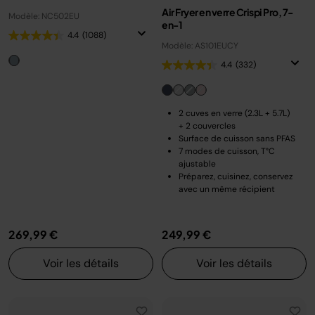
Air Fryer en verre Crispi Pro, 7-
Modèle: NC502EU
en-1
4.4
(1088)
Modèle: AS101EUCY
4.4
(332)
2 cuves en verre (2.3L + 5.7L)
+ 2 couvercles
Surface de cuisson sans PFAS
7 modes de cuisson, T°C
ajustable
Préparez, cuisinez, conservez
avec un même récipient
269,99 €
249,99 €
Voir les détails
Voir les détails