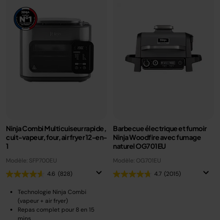
Ninja Combi Multicuiseur rapide,
Barbecue électrique et fumoir
cuit-vapeur, four, air fryer 12-en-
Ninja Woodfire avec fumage
1
naturel OG701EU
Modèle: SFP700EU
Modèle: OG701EU
4.6
(828)
4.7
(2015)
Technologie Ninja Combi
(vapeur + air fryer)
Repas complet pour 8 en 15
mins