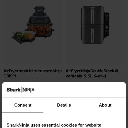
Air Fryer modulaire en verre Ninja
Air Fryer Ninja DoubleStack XL,
CRISPi
verticale, 9.5L, 6-en-1
Modèle: FN101EUGY
Modèle: SL400EU
4.3
(1075)
4.3
(2176)
Consent
Details
About
2 cuves en verre (1.4L + 3.8L)
2 zones de cuisson
+2 couvercles
superposées
4 modes de cuisson
Gain de place, 30% moins
SharkNinja uses essential cookies for website
Préparez, cuisinez, conservez
large