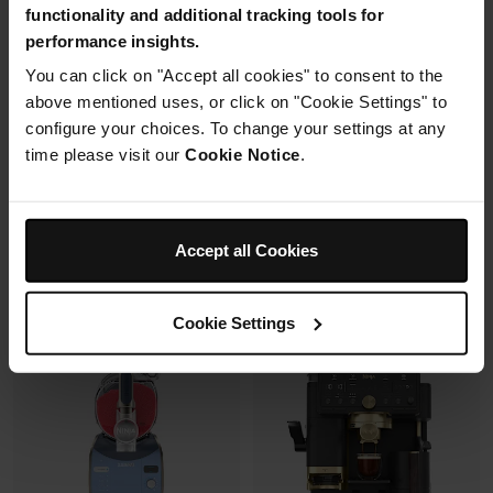
functionality and additional tracking tools for
avec un même récipient.
Capacité: 9.5L (4 à 6 pers)
Modulaire, compact, facile à
6 modes de cuisson (max
performance insights.
ranger et emporter.
240°C)
You can click on "Accept all cookies" to consent to the
Synchronisation des
cuissons
above mentioned uses, or click on "Cookie Settings" to
configure your choices. To change your settings at any
Prix réduit de
au
Prix réduit de
au
119,99 €
179,99 €
179,99 €
269,99 €
time please visit our
Cookie Notice
.
109,99 €
Prix le + bas sur 30j
173,00 €
Prix le + bas sur 30j
Voir les détails
Voir les détails
Accept all Cookies
Cookie Settings