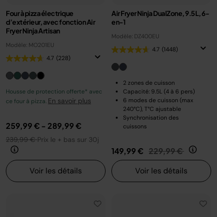
Four à pizza électrique
Air Fryer Ninja DualZone, 9.5L, 6-
d’extérieur, avec fonction Air
en-1
Fryer Ninja Artisan
Modèle: DZ400EU
Modèle: MO201EU
4.7
(1448)
4.7
(228)
2 zones de cuisson
Housse de protection offerte* avec
Capacité: 9.5L (4 à 6 pers)
En savoir plus
6 modes de cuisson (max
ce four à pizza.
240°C), T°C ajustable
Synchronisation des
259,99 €
-
289,99 €
cuissons
239,99 €
Prix le + bas sur 30j
Prix réduit de
au
149,99 €
229,99 €
Voir les détails
Voir les détails