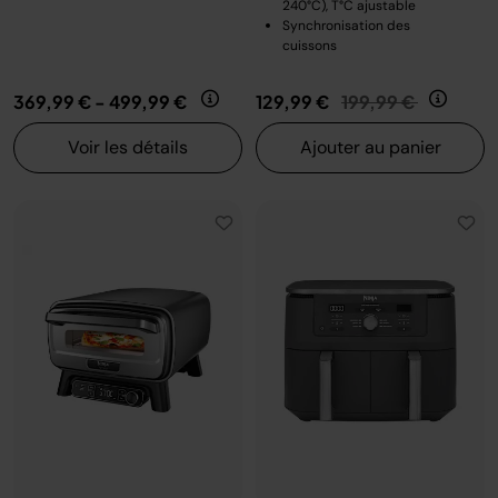
240°C), T°C ajustable
Synchronisation des
cuissons
Prix réduit de
au
369,99 €
-
499,99 €
129,99 €
199,99 €
Voir les détails
Ajouter au panier