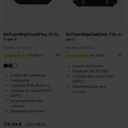
Air Fryer Ninja Foodi Flex, 10.4L,
Air Fryer Ninja DualZone, 7.6L, 4-
7-en-1
en-1
Modèle: AF500EU
Modèle: AF200EU
4.7
(6017)
4.6
(295)
2 zones de cuisson
Capacité: 7.6L (2*3.8L)
2 zones de cuisson ou
4 modes de cuisson (max
1 mégazone
220°C)
Capacité: 10.4L (8 pers.+)
Synchronisation des
7 modes de cuisson (40°C-
cuissons
240°C)
Synchronisation des
cuissons
Séparateur amovible
Prix réduit de
au
179,99 €
269,99 €