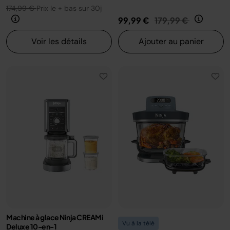
174,99 €
Prix le + bas sur 30j
Prix réduit de
au
99,99 €
179,99 €
Voir les détails
Ajouter au panier
Machine à glace Ninja CREAMi
Vu à la télé
Deluxe 10-en-1