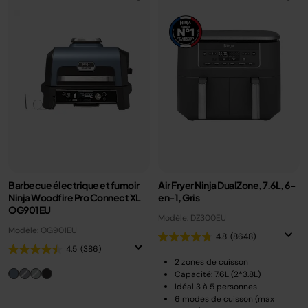
Barbecue électrique et fumoir
Air Fryer Ninja DualZone, 7.6L, 6-
Ninja Woodfire Pro Connect XL
en-1, Gris
OG901EU
Modèle: DZ300EU
Modèle: OG901EU
4.8
(8648)
4.5
(386)
2 zones de cuisson
Capacité: 7.6L (2*3.8L)
Idéal 3 à 5 personnes
6 modes de cuisson (max