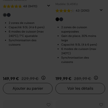
Modèle: SL451EU
4.8
(9470)
4.3
(2010)
2 zones de cuisson
Capacité: 9.5L (4 à 6 pers)
2 zones de cuisson
6 modes de cuisson (max
superposées
240°C), T°C ajustable
Gain de place, 30% moins
Synchronisation des
large
cuissons
Capacité: 9.5L (4 à 6 pers)
6 modes de cuisson (max
240°C)
Synchronisation des
cuissons
Prix réduit de
au
Prix réduit de
au
149,99 €
229,99 €
199,99 €
289,99 €
Ajouter au panier
Voir les détails