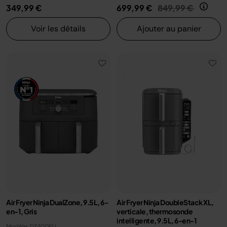
Prix réduit de
au
349,99 €
699,99 €
849,99 €
Voir les détails
Ajouter au panier
Air Fryer Ninja DualZone, 9.5L, 6-
Air Fryer Ninja DoubleStack XL,
en-1, Gris
verticale, thermosonde
intelligente, 9.5L, 6-en-1
Modèle: DZ400EU