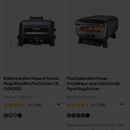
Barbecue électrique et fumoir
Four à pizza électrique
Ninja Woodfire Pro Connect XL
d’extérieur, avec fonction Air
OG901EU
Fryer Ninja Artisan
Modèle: OG901EU
Modèle: MO201EU
4.5
(381)
4.7
(226)
Housse de protection offerte* avec