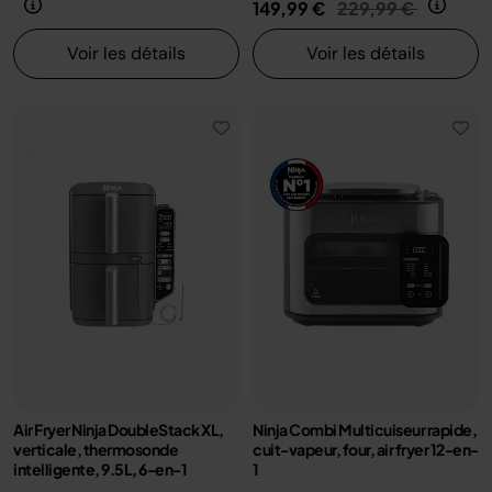
Prix réduit de
au
149,99 €
229,99 €
Voir les détails
Voir les détails
Air Fryer Ninja DoubleStack XL,
Ninja Combi Multicuiseur rapide,
verticale, thermosonde
cuit-vapeur, four, air fryer 12-en-
intelligente, 9.5L, 6-en-1
1