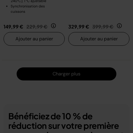
240°C), T°C ajustable
Synchronisation des
cuissons
Prix réduit de
au
Prix réduit de
au
149,99 €
229,99 €
329,99 €
399,99 €
Ajouter au panier
Ajouter au panier
Charger
Charger plus
Bénéficiez de 10 % de
réduction sur votre première