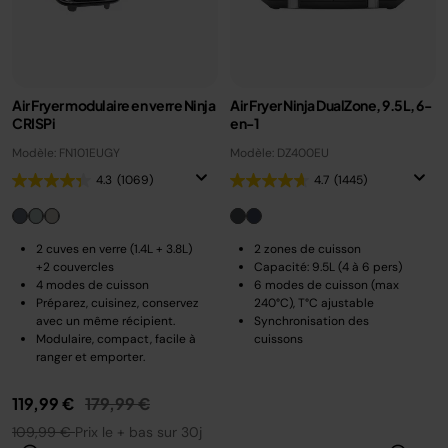
Air Fryer modulaire en verre Ninja
Air Fryer Ninja DualZone, 9.5L, 6-
CRISPi
en-1
Modèle: FN101EUGY
Modèle: DZ400EU
4.3
(1069)
4.7
(1445)
2 cuves en verre (1.4L + 3.8L)
2 zones de cuisson
+2 couvercles
Capacité: 9.5L (4 à 6 pers)
4 modes de cuisson
6 modes de cuisson (max
Préparez, cuisinez, conservez
240°C), T°C ajustable
avec un même récipient.
Synchronisation des
Modulaire, compact, facile à
cuissons
ranger et emporter.
Prix réduit de
au
119,99 €
179,99 €
109,99 €
Prix le + bas sur 30j