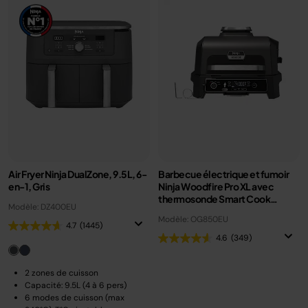
Air Fryer Ninja DualZone, 9.5L, 6-
Barbecue électrique et fumoir
en-1, Gris
Ninja Woodfire Pro XL avec
thermosonde Smart Cook
Modèle: DZ400EU
OG850EU
Modèle: OG850EU
4.7
(1445)
4.6
(349)
2 zones de cuisson
Capacité: 9.5L (4 à 6 pers)
6 modes de cuisson (max