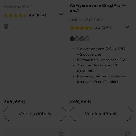
Air Fryer en verre Crispi Pro, 7-
Modèle: NC502EU
en-1
4.4
(1084)
Modèle: AS101EUCY
4.4
(329)
2 cuves en verre (2.3L + 5.7L)
+ 2 couvercles
Surface de cuisson sans PFAS
7 modes de cuisson, T°C
ajustable
Préparez, cuisinez, conservez
avec un même récipient
269,99 €
249,99 €
Voir les détails
Voir les détails