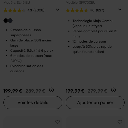
Modèle: SL451EU
Modèle: SFP700EU
4.3
(2008)
4.6
(827)
Technologie Ninja Combi
(vapeur + air fryer)
2 zones de cuisson
Repas complet pour 8 en 15
superposées
mins
Gain de place, 30% moins
12 modes de cuisson
large
Jusqu'à 50% plus rapide
Capacité: 9.5L (4 à 6 pers)
qu'un four standard
6 modes de cuisson (max
240°C)
Synchronisation des
cuissons
Prix réduit de
au
Prix réduit de
au
199,99 €
289,99 €
199,99 €
279,99 €
Voir les détails
Ajouter au panier