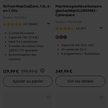
Air Fryer Ninja DualZone, 7.6L, 6-
Machine à granités et boissons
en-1, Gris
glacées Ninja SLUSHi MAX -
Cyberspace
Modèle: DZ300EU
Modèle: FS605EUBL
4.8
(8646)
4.5
(87)
2 zones de cuisson
Capacité: 7.6L (2*3.8L)
Idéal 3 à 5 personnes
Capacité 4.4L (3.3L util.)
6 modes de cuisson (max
12+ verres de 25 cl
240°C), T°C ajustable
6 programmes + SlushAssist
Synchronisation des
cuissons
Prix réduit de
au
129,99 €
199,99 €
349,99 €
Ajouter au panier
Voir les détails