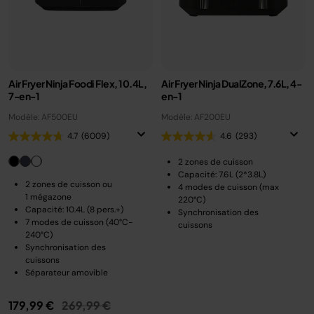
Air Fryer Ninja Foodi Flex, 10.4L,
Air Fryer Ninja DualZone, 7.6L, 4-
7-en-1
en-1
Modèle: AF500EU
Modèle: AF200EU
4.7
(6009)
4.6
(293)
2 zones de cuisson
Capacité: 7.6L (2*3.8L)
2 zones de cuisson ou
4 modes de cuisson (max
1 mégazone
220°C)
Capacité: 10.4L (8 pers.+)
Synchronisation des
7 modes de cuisson (40°C-
cuissons
240°C)
Synchronisation des
cuissons
Séparateur amovible
Prix réduit de
au
179,99 €
269,99 €