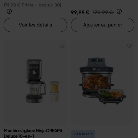
174,99 €
Prix le + bas sur 30j
Prix réduit de
au
99,99 €
179,99 €
Voir les détails
Ajouter au panier
Machine à glace Ninja CREAMi
Vu à la télé
Deluxe 10-en-1