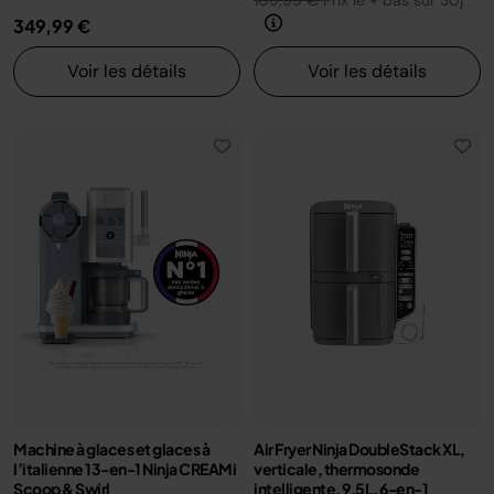
109,99 €
Prix le + bas sur 30j
349,99 €
Voir les détails
Voir les détails
Machine à glaces et glaces à
Air Fryer Ninja DoubleStack XL,
l’italienne 13-en-1 Ninja CREAMi
verticale, thermosonde
Scoop & Swirl
intelligente, 9.5L, 6-en-1