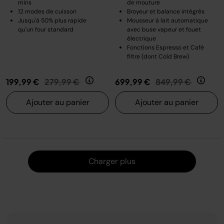
mins
de mouture
12 modes de cuisson
Broyeur et balance intégrés
Jusqu'à 50% plus rapide
Mousseur à lait automatique
qu'un four standard
avec buse vapeur et fouet
électrique
Fonctions Espresso et Café
filtre (dont Cold Brew)
Prix réduit de
au
Prix réduit de
au
199,99 €
279,99 €
699,99 €
849,99 €
Ajouter au panier
Ajouter au panier
Charger
Charger plus