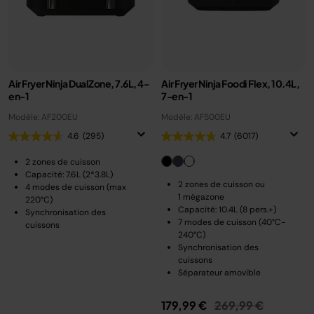
Air Fryer Ninja DualZone, 7.6L, 4-
Air Fryer Ninja Foodi Flex, 10.4L,
en-1
7-en-1
Modèle: AF200EU
Modèle: AF500EU
4.6
(295)
4.7
(6017)
2 zones de cuisson
Capacité: 7.6L (2*3.8L)
2 zones de cuisson ou
4 modes de cuisson (max
1 mégazone
220°C)
Capacité: 10.4L (8 pers.+)
Synchronisation des
7 modes de cuisson (40°C-
cuissons
240°C)
Synchronisation des
cuissons
Séparateur amovible
Prix réduit de
au
179,99 €
269,99 €