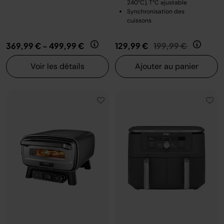
240°C), T°C ajustable
Synchronisation des
cuissons
Prix réduit de
au
369,99 €
-
499,99 €
129,99 €
199,99 €
Voir les détails
Ajouter au panier