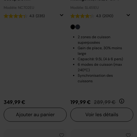
Modèle: NC702EU
Modèle: SL451EU
4.3
(235)
4.3
(2010)
2 zones de cuisson
superposées
Gain de place, 30% moins
large
Capacité: 9.5L (4 à 6 pers)
6 modes de cuisson (max
240°C)
Synchronisation des
cuissons
Prix réduit de
au
349,99 €
199,99 €
289,99 €
Ajouter au panier
Voir les détails