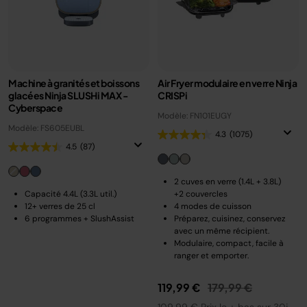
Machine à granités et boissons
Air Fryer modulaire en verre Ninja
glacées Ninja SLUSHi MAX -
CRISPi
Cyberspace
Modèle: FN101EUGY
Modèle: FS605EUBL
4.3
(1075)
4.5
(87)
2 cuves en verre (1.4L + 3.8L)
Capacité 4.4L (3.3L util.)
+2 couvercles
12+ verres de 25 cl
4 modes de cuisson
6 programmes + SlushAssist
Préparez, cuisinez, conservez
avec un même récipient.
Modulaire, compact, facile à
ranger et emporter.
Prix réduit de
au
119,99 €
179,99 €