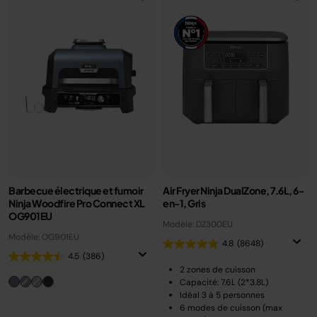
Barbecue électrique et fumoir
Air Fryer Ninja DualZone, 7.6L, 6-
Ninja Woodfire Pro Connect XL
en-1, Gris
OG901EU
Modèle: DZ300EU
Modèle: OG901EU
4.8
(8648)
4.5
(386)
2 zones de cuisson
Capacité: 7.6L (2*3.8L)
Idéal 3 à 5 personnes
6 modes de cuisson (max