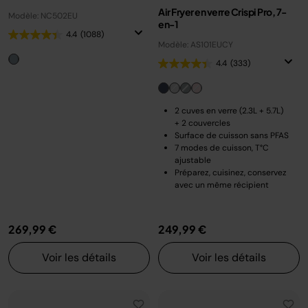
Air Fryer en verre Crispi Pro, 7-
Modèle: NC502EU
en-1
4.4
(1088)
Modèle: AS101EUCY
4.4
(333)
2 cuves en verre (2.3L + 5.7L)
+ 2 couvercles
Surface de cuisson sans PFAS
7 modes de cuisson, T°C
ajustable
Préparez, cuisinez, conservez
avec un même récipient
269,99 €
249,99 €
Voir les détails
Voir les détails