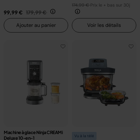
174,99 €
Prix le + bas sur 30j
Prix réduit de
au
99,99 €
179,99 €
Ajouter au panier
Voir les détails
Machine à glace Ninja CREAMi
Vu à la télé
Deluxe 10-en-1