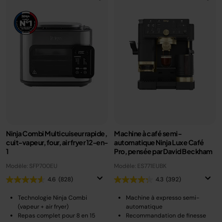
Ninja Combi Multicuiseur rapide,
Machine à café semi-
cuit-vapeur, four, air fryer 12-en-
automatique Ninja Luxe Café
1
Pro, pensée par David Beckham
Modèle: SFP700EU
Modèle: ES771EUBK
4.6
(828)
4.3
(392)
Technologie Ninja Combi
Machine à expresso semi-
(vapeur + air fryer)
automatique
Repas complet pour 8 en 15
Recommandation de finesse