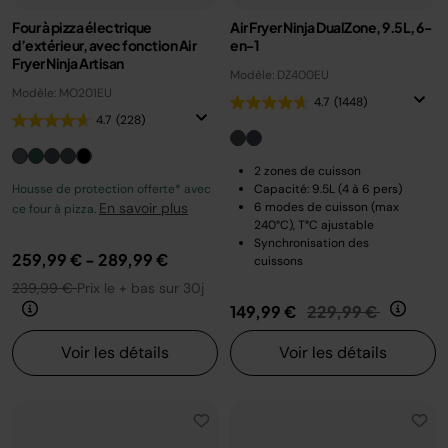
Four à pizza électrique
Air Fryer Ninja DualZone, 9.5L, 6-
d’extérieur, avec fonction Air
en-1
Fryer Ninja Artisan
Modèle: DZ400EU
Modèle: MO201EU
4.7
(1448)
4.7
(228)
2 zones de cuisson
Housse de protection offerte* avec
Capacité: 9.5L (4 à 6 pers)
En savoir plus
6 modes de cuisson (max
ce four à pizza.
240°C), T°C ajustable
Synchronisation des
259,99 €
-
289,99 €
cuissons
239,99 €
Prix le + bas sur 30j
Prix réduit de
au
149,99 €
229,99 €
Voir les détails
Voir les détails