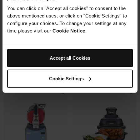
Synchronisation des
Capacité: 9.5L (4 à 6 pers)
You can click on "Accept all cookies" to consent to the
cuissons
6 modes de cuisson (max
above mentioned uses, or click on "Cookie Settings" to
240°C)
Synchronisation des
configure your choices. To change your settings at any
cuissons
time please visit our
Cookie Notice
.
Prix réduit de
au
179,99 €
269,99 €
173,00 €
Prix le + bas sur 30j
Prix réduit de
au
149,99 €
229,99 €
Accept all Cookies
Ajouter au panier
Voir les détails
Cookie Settings